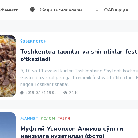
Жамият
Жаҳон янгиликлари
ОАВ ҳақида
ЎЗБЕКИСТОН
Toshkentda taomlar va shirinliklar festi
o‘tkaziladi
9, 10 va 11 avgust kunlari Toshkentning Sayilgoh ko‘chas
Gastro bazar xalqaro gastronomik festivali bo‘lib o‘tadi. 
haqda Toshkent shahar…...
2019-07-31 19:01
2 140
ЖАМИЯТ
ИСЛОМ
ТАЗИЯ
Муфтий Усмонхон Алимов сўнгги
манзилга кузатилди (фото)