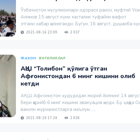
Ўзбекистон мусулмонлари идораси раиси, муфтий Ус
Алимов 15 август куни хасталик туфайли вафот
этгани хабар қилинганди. Бугун, 16 август, душанба кун
2021-08-16 23:09
2 037
ЖАХОН
ЯНГИЛИКЛАР
АҚШ “Толибон” қўлига ўтган
Афғонистондан 6 минг кишини олиб
кетди
АҚШ Афғонистон ҳудудидан жорий йилнинг 14 авгус
бери қарийб 6 минг кишини эвакуация қилди. Бу ҳақда Оқ
вакили журналистларга маълум…...
2021-08-19 17:24
2 036