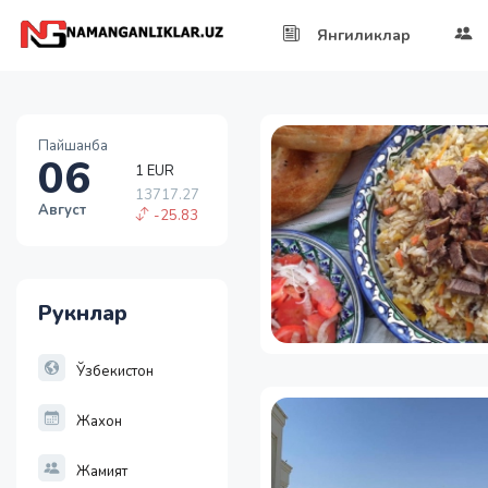
Янгиликлар
1 EUR
Пайшанба
13717.27
06
-25.83
1 RUB
Август
146.37
-1.05
1 USD
11886.72
Рукнлар
-55.49
1 EUR
13717.27
Ўзбекистон
-25.83
Жахон
Жамият