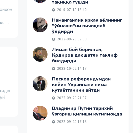
тақиққа тушди
монхон
2019-07-19 15:40
Наманганлик эркак аёлининг
и…...
"ўйнаши"ни пичоқлаб
ўлдирди
2022-09-26 09:03
Лиман бой берилгач,
Қодиров даҳшатли таклиф
билдирди
2022-10-02 14:17
Песков референдумдан
кейин Украинани нима
кутаётганини айтди
тидан
 уй
2022-09-26 21:07
Владимир Путин тарихий
ўзгариш қилиши кутилмоқда
2022-09-29 16:15