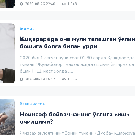
2020-08-26 22:40
1 848
ЖАМИЯТ
Қашқадарёда она мулк талашган ўғли
бошига болға билан урди
2020 йил 1 август куни соат 01:30 ларда Қашқадарёд
тумани “Жумабозор” маҳалласида яшовчи йигирма ол
ёшли Н.Ш. маст ҳолда…...
2020-08-19 15:17
1 825
ЎЗБЕКИСТОН
Ноинсоф бойваччанинг ўғлига «иш»
очилдими?
Жиззах вилоятининг Зомин тумани «Дуоба» қишлоқ фуқ