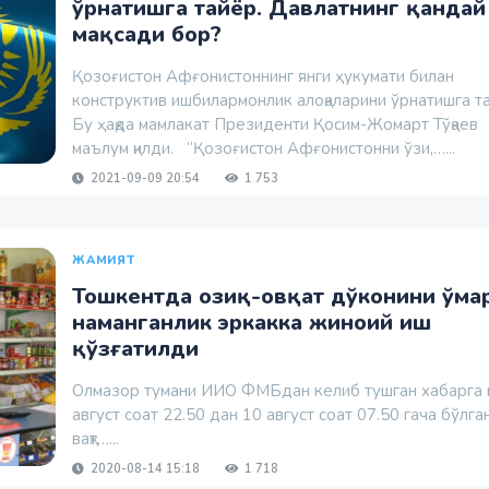
ўрнатишга тайёр. Давлатнинг қандай
мақсади бор?
Қозоғистон Афғонистоннинг янги ҳукумати билан
конструктив ишбилармонлик алоқаларини ўрнатишга т
Бу ҳақда мамлакат Президенти Қосим-Жомарт Тўқаев
маълум қилди. “Қозоғистон Афғонистонни ўзи,…...
2021-09-09 20:54
1 753
ЖАМИЯТ
Тошкентда озиқ-овқат дўконини ўма
наманганлик эркакка жиноий иш
қўзғатилди
Олмазор тумани ИИО ФМБдан келиб тушган хабарга к
август соат 22.50 дан 10 август соат 07.50 гача бўлга
вақт…...
2020-08-14 15:18
1 718