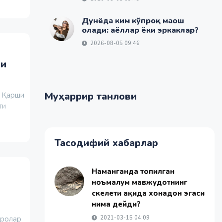
Дунёда ким кўпроқ маош
олади: аёллар ёки эркаклар?
2026-08-05 09:46
ни
Муҳаррир танлови
а Қарши
ти
Тасодифий хабарлар
Наманганда топилган
ноъмалум мавжудотнинг
скелети ҳақида хонадон эгаси
нима дейди?
аролар
2021-03-15 04:09