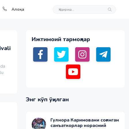
Алоқа
Ижтимоий тармоқлар
vali
ida
Bu
Энг кўп ўқилган
Гулнора Каримовани соғинган
санъаткорлар норасмий