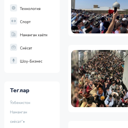
Технология
Спорт
Наманган хаёти
Сиёсат
Шоу-Бизнес
Теглар
Ўзбекистон
Наманган
сиёсат”•