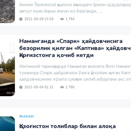
йиғини Ўриклисой қишлоғи яқинидаги ўрмон ҳудудлари
август куни йирик ёнғин юз берганди.…...
2021-09-08 15:59
1 794
Наманганда «Спарк» ҳайдовчисига
безорилик қилган «Каптива» ҳайдовч
Қирғизстонга қочиб кетди
Ижтимоий тармоқларда Наманган вилояти Янги Наманг
туманида Спарк ҳайдовчиси ўзига қўполлик қилган Кап
ҳайдовчисининг кўзига суюқлик сепиб юборгани акс этг
2021-09-04 01:21
1 786
ЖАХОН
Қозоғистон толиблар билан алоқа