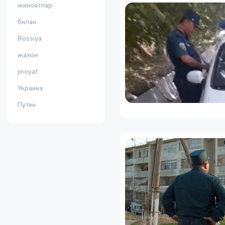
жиноятлар
билан
Rossiya
жахон
jinoyat
Украина
Путин