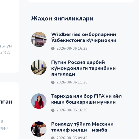
и
Жаҳон янгиликлари
Wildberries омборларини
Ўзбекистонга кўчирмоқчи
аълум
2026-08-06 16:29
 З.А.
Путин Россия ҳарбий
қўмондонлиги таркибини
янгилади
2026-08-06 11:26
Тарихда илк бор FIFA’ни аёл
лган
киши бошқариши мумкин
2026-08-05 16:35
да
Роналду тўйига Мессини
ақда
таклиф қилди – манба
2026-08-05 09:49