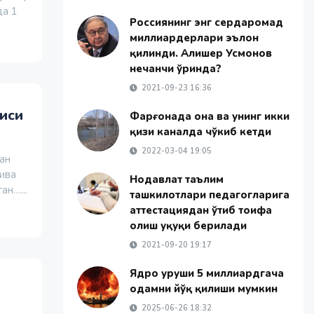
да 1
Россиянинг энг сердаромад
миллиардерлари эълон
қилинди. Алишер Усмонов
нечанчи ўринда?
2021-09-23 16:36
иси
Фарғонада она ва унинг икки
қизи каналда чўкиб кетди
2022-03-04 19:05
ан
тива
Нодавлат таълим
ан…...
ташкилотлари педагогларига
аттестациядан ўтиб тоифа
олиш ҳуқуқи берилади
2021-09-20 19:17
Ядро уруши 5 миллиардгача
одамни йўқ қилиши мумкин
2025-06-26 18:32