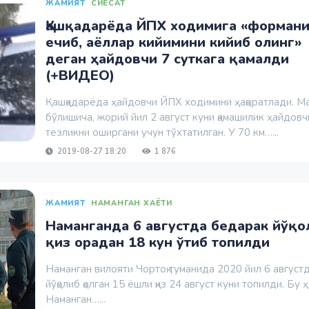
ЖАМИЯТ
СИЁСАТ
Қашқадарёда ЙПХ ходимига «форман
ечиб, аёллар кийимини кийиб олинг»
деган ҳайдовчи 7 суткага қамалди
(+ВИДЕО)
Қашқадарёда ҳайдовчи ЙПХ ходимини ҳақоратлади. М
бўлишича, жорий йил 2 август куни қамашилик ҳайдовчи
тезликни оширгани учун тўхтатилган. У 70 км…...
2019-08-27 18:20
1 876
ЖАМИЯТ
НАМАНГАН ХАЁТИ
Наманганда 6 августда бедарак йўқо
қиз орадан 18 кун ўтиб топилди
Наманган вилояти Чортоқ туманида 2020 йил 6 август
йўқолиб қолган 15 ёшли қиз 24 август куни топилди. Бу ҳ
Наманган…...