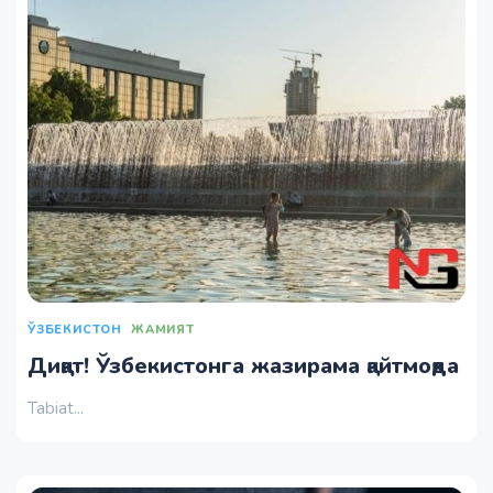
ЎЗБЕКИСТОН
ЖАМИЯТ
Диққат! Ўзбекистонга жазирама қайтмоқда
Tabiat...