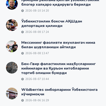
блогер халқаро қидирувга берилди
2026-08-10 14:20
Ўзбекистонлик боксчи АҚШдан
депортация қилинди
2026-08-08 17:24
Мессининг фаолияти якунлангач нима
билан шуғулланиши айтилди
2026-08-08 13:47
Бен-Гвир фаластинлик маҳбусларнинг
кийимлари ва Қуръон китобларини
тортиб олишни буюрди
2026-08-07 10:44
Wildberries омборларини Ўзбекистонга
кўчирмоқчи
2026-08-06 16:29