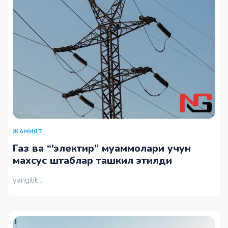
ЖАМИЯТ
Газ ва “'электир” муаммолари учун
махсус штаблар ташкил этилди
yangilik...