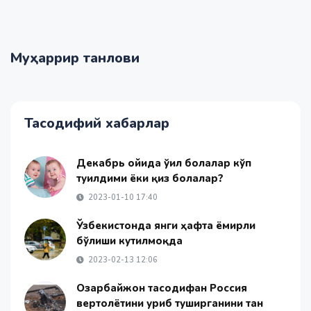
Муҳаррир танлови
Тасодифий хабарлар
Декабрь ойида ўғил болалар кўп
туғилдими ёки қиз болалар?
2023-01-10 17:40
Ўзбекистонда янги ҳафта ёмғирли
бўлиши кутилмоқда
2023-02-13 12:06
Озарбайжон тасодифан Россия
вертолётини уриб туширганини тан