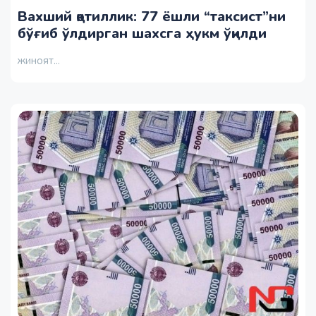
Вахший қотиллик: 77 ёшли “таксист”ни
бўғиб ўлдирган шахсга ҳукм ўқилди
жиноят...