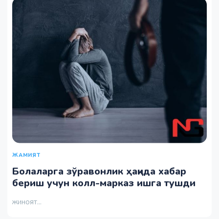
ЖАМИЯТ
Болаларга зўравонлик ҳақида хабар
бериш учун колл-марказ ишга тушди
жиноят...