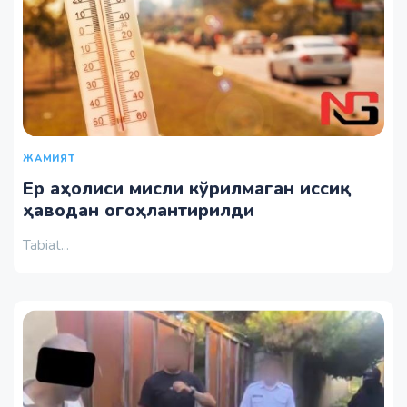
ЖАМИЯТ
Ер аҳолиси мисли кўрилмаган иссиқ
ҳаводан огоҳлантирилди
Tabiat...