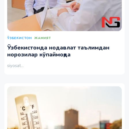
ЎЗБЕКИСТОН
ЖАМИЯТ
Ўзбекистонда нодавлат таълимдан
норозилар кўпаймоқда
siyosat...