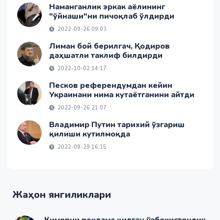
Наманганлик эркак аёлининг
"ўйнаши"ни пичоқлаб ўлдирди
2022-09-26 09:03
Лиман бой берилгач, Қодиров
даҳшатли таклиф билдирди
2022-10-02 14:17
Песков референдумдан кейин
Украинани нима кутаётганини айтди
2022-09-26 21:07
Владимир Путин тарихий ўзгариш
қилиши кутилмоқда
2022-09-29 16:15
Жаҳон янгиликлари
Қиморни реклама қилган ўзбекистонлик