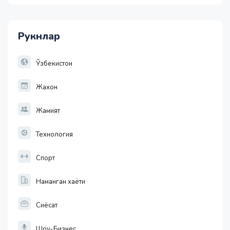
1 USD
11952.10
36.46
Рукнлар
1 EUR
13779.58
30.12
Ўзбекистон
Жахон
Жамият
Технология
Спорт
Наманган хаёти
Сиёсат
Шоу-Бизнес