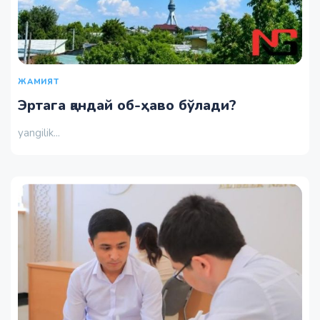
ЖАМИЯТ
Эртага қандай об-ҳаво бўлади?
yangilik...