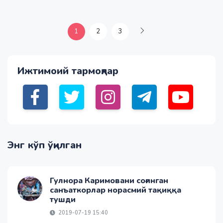
1
2
3
Ижтимоий тармоқлар
Энг кўп ўқилган
Гулнора Каримовани соғинган
санъаткорлар норасмий тақиққа
тушди
2019-07-19 15:40