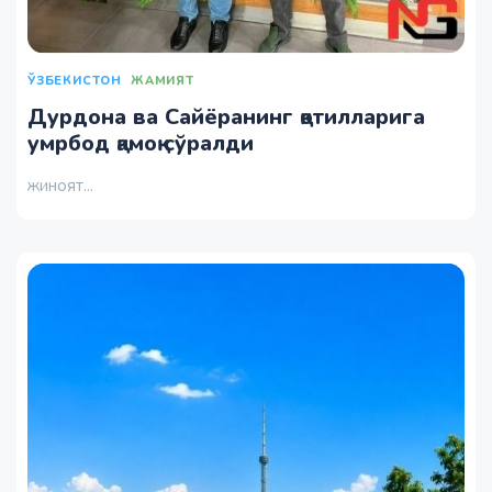
ЎЗБЕКИСТОН
ЖАМИЯТ
Дурдона ва Сайёранинг қотилларига
умрбод қамоқ сўралди
жиноят...