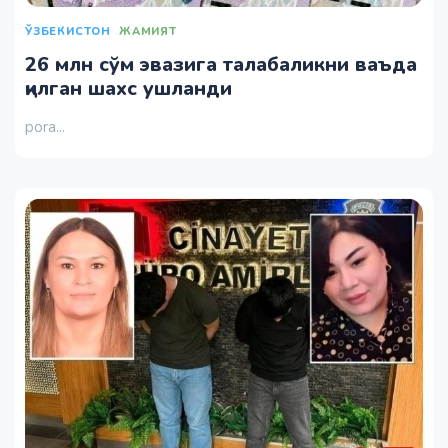
ЎЗБЕКИСТОН
ЖАМИЯТ
26 млн сўм эвазига талабаликни ваъда
қилган шахс ушланди
pora...