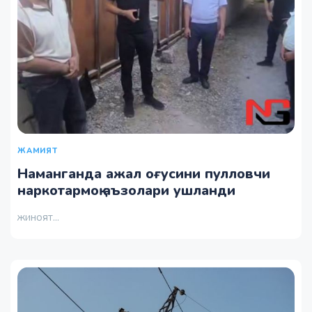
ЖАМИЯТ
Наманганда ажал оғусини пулловчи
наркотармоқ аъзолари ушланди
жиноят...