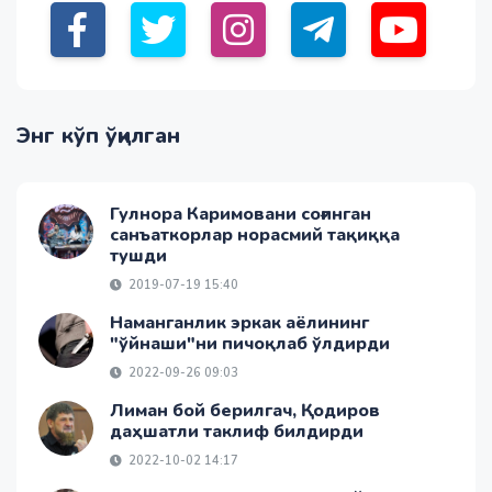
Энг кўп ўқилган
Гулнора Каримовани соғинган
санъаткорлар норасмий тақиққа
тушди
2019-07-19 15:40
Наманганлик эркак аёлининг
"ўйнаши"ни пичоқлаб ўлдирди
2022-09-26 09:03
Лиман бой берилгач, Қодиров
даҳшатли таклиф билдирди
2022-10-02 14:17