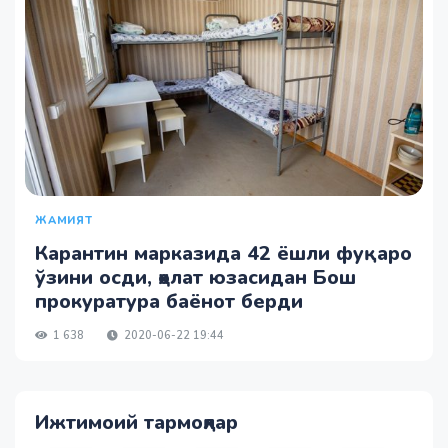
ЖАМИЯТ
Карантин марказида 42 ёшли фуқаро
ўзини осди, ҳолат юзасидан Бош
прокуратура баёнот берди
1 638
2020-06-22 19:44
Ижтимоий тармоқлар