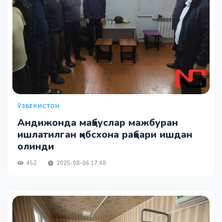
ЎЗБЕКИСТОН
Андижонда маҳбуслар мажбуран
ишлатилган ҳибсхона раҳбари ишдан
олинди
452
2025-08-06 17:48