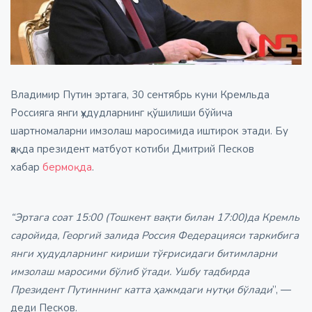
Владимир Путин эртага, 30 сентябрь куни Кремльда
Россияга янги ҳудудларнинг қўшилиши бўйича
шартномаларни имзолаш маросимида иштирок этади. Бу
ҳақда президент матбуот котиби Дмитрий Песков
хабар
бермоқда
.
“Эртага соат 15:00 (Тошкент вақти билан 17:00)да Кремль
саройида, Георгий залида Россия Федерацияси таркибига
янги ҳудудларнинг кириши тўғрисидаги битимларни
имзолаш маросими бўлиб ўтади. Ушбу тадбирда
Президент Путиннинг катта ҳажмдаги нутқи бўлади
”, —
деди Песков.