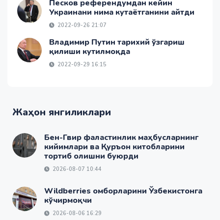
Песков референдумдан кейин
Украинани нима кутаётганини айтди
2022-09-26 21:07
Владимир Путин тарихий ўзгариш
қилиши кутилмоқда
2022-09-29 16:15
Жаҳон янгиликлари
Бен-Гвир фаластинлик маҳбусларнинг
кийимлари ва Қуръон китобларини
тортиб олишни буюрди
2026-08-07 10:44
Wildberries омборларини Ўзбекистонга
кўчирмоқчи
2026-08-06 16:29