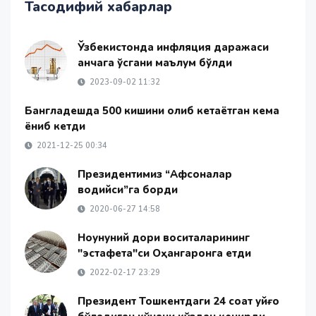
Тасодифий хабарлар
Ўзбекистонда инфляция даражаси
қанчага ўсгани маълум бўлди
2023-09-02 11:32
Бангладешда 500 кишини олиб кетаётган кема
ёниб кетди
2021-12-25 00:34
Президентимиз “Афсоналар
водийси”га борди
2020-06-27 14:58
Ноқунуний дори воситаларининг
"эстафета"си Оҳангаронга етди
2022-02-17 23:29
Президент Тошкентдаги 24 соат уйғоқ