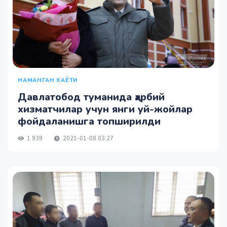
НАМАНГАН ХАЁТИ
Давлатобод туманида ҳарбий
хизматчилар учун янги уй-жойлар
фойдаланишга топширилди
1 939
2021-01-08 03:27