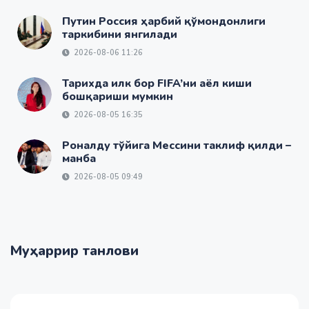
Путин Россия ҳарбий қўмондонлиги
таркибини янгилади
2026-08-06 11:26
Тарихда илк бор FIFA’ни аёл киши
бошқариши мумкин
2026-08-05 16:35
Роналду тўйига Мессини таклиф қилди –
манба
2026-08-05 09:49
Муҳаррир танлови