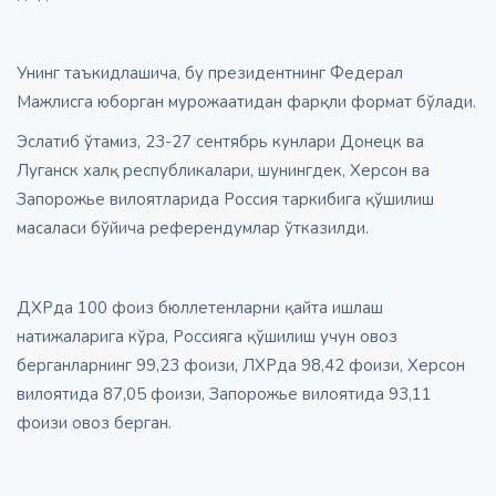
Унинг таъкидлашича, бу президентнинг Федерал
Мажлисга юборган мурожаатидан фарқли формат бўлади.
Эслатиб ўтамиз, 23-27 сентябрь кунлари Донецк ва
Луганск халқ республикалари, шунингдек, Херсон ва
Запорожье вилоятларида Россия таркибига қўшилиш
масаласи бўйича референдумлар ўтказилди.
ДХРда 100 фоиз бюллетенларни қайта ишлаш
натижаларига кўра, Россияга қўшилиш учун овоз
берганларнинг 99,23 фоизи, ЛХРда 98,42 фоизи, Херсон
вилоятида 87,05 фоизи, Запорожье вилоятида 93,11
фоизи овоз берган.