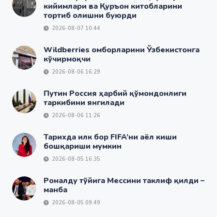
кийимлари ва Қуръон китобларини
тортиб олишни буюрди
2026-08-07 10:44
Wildberries омборларини Ўзбекистонга
кўчирмоқчи
2026-08-06 16:29
Путин Россия ҳарбий қўмондонлиги
таркибини янгилади
2026-08-06 11:26
Тарихда илк бор FIFA’ни аёл киши
бошқариши мумкин
2026-08-05 16:35
Роналду тўйига Мессини таклиф қилди –
манба
2026-08-05 09:49