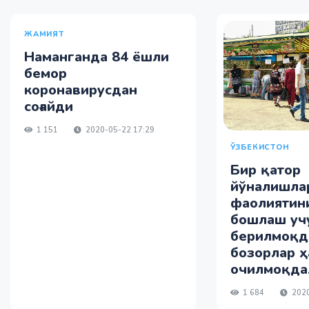
ЖАМИЯТ
Наманганда 84 ёшли
бемор
коронавирусдан
соғайди
1 151
2020-05-22 17:29
ЎЗБЕКИСТОН
Бир қатор
йўналишла
фаолиятин
бошлаш учу
берилмоқд
бозорлар ҳ
очилмоқда
1 684
2020