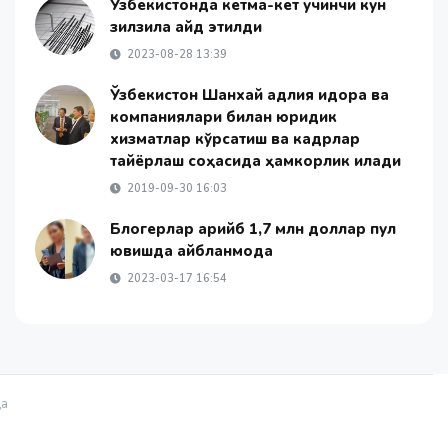
Ўзбекистонда кетма-кет учинчи кун
зилзила қайд этилди
2023-08-28 13:39
Ўзбекистон Шанхай адлия идора ва
компаниялари билан юридик
хизматлар кўрсатиш ва кадрлар
тайёрлаш соҳасида ҳамкорлик қилади
2019-09-30 16:03
Блогерлар қарийб 1,7 млн доллар пул
ювишда айбланмоқда
2023-03-17 16:54
қа