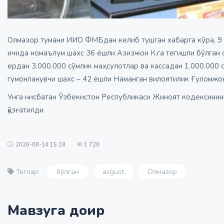
Олмазор тумани ИИО ФМБдан келиб тушган хабарга кўра, 9 авг
ичида номаълум шахс 36 ёшли Азизжон К.га тегишли бўлган оз
ердан 3.000.000 сўмлик маҳсулотлар ва кассадан 1.000.000 
гумонланувчи шахс – 42 ёшли Наманган вилоятилик Ғуломжон 
Унга нисбатан Ўзбекистон Республикаси Жиноят кодексининг
қўзғатилди.
2020-08-14 15:18
1 720
бўлган
avgust
Олмазор
Теглар:
Мавзуга доир