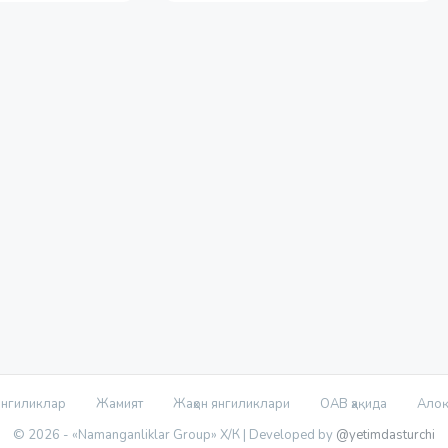
нгиликлар
Жамият
Жаҳон янгиликлари
ОАВ ҳақида
Ало
© 2026 - «Namanganliklar Group» Х/К |
Developed by
@yetimdasturchi