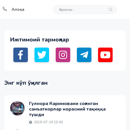
Алоқа
Ижтимоий тармоқлар
Энг кўп ўқилган
Гулнора Каримовани соғинган
санъаткорлар норасмий тақиққа
тушди
2019-07-19 15:40