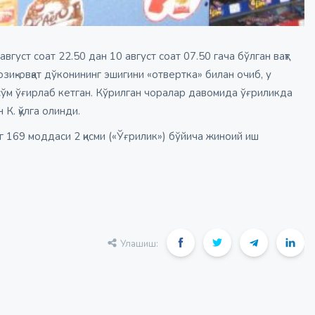
уст соат 22.50 дан 10 август соат 07.50 гача бўлган вақт
иқ-овқат дўконининг эшигини «отвертка» билан очиб, у
сўм ўғирлаб кетган. Кўрилган чоралар давомида ўғриликда
К. қўлга олинди.
 169 моддаси 2 қисми («Ўғрилик») бўйича жиноий иш
Улашиш: