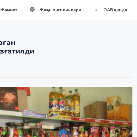
Жамият
Жаҳон янгиликлари
ОАВ ҳақида
рган
ўзғатилди