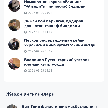
Наманганлик эркак аёлининг
"ўйнаши"ни пичоқлаб ўлдирди
2022-09-26 09:03
Лиман бой берилгач, Қодиров
даҳшатли таклиф билдирди
2022-10-02 14:17
Песков референдумдан кейин
Украинани нима кутаётганини айтди
2022-09-26 21:07
Владимир Путин тарихий ўзгариш
қилиши кутилмоқда
2022-09-29 16:15
Жаҳон янгиликлари
Бен-Гвир фаластинлик маҳбусларнинг