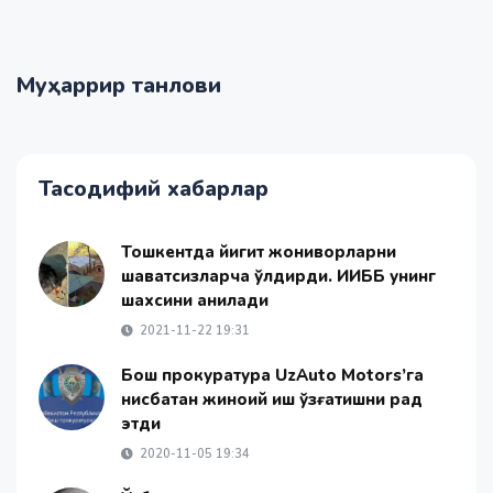
Муҳаррир танлови
Тасодифий хабарлар
Тошкентда йигит жониворларни
шавқатсизларча ўлдирди. ИИББ унинг
шахсини аниқлади
2021-11-22 19:31
Бош прокуратура UzAuto Motors’га
нисбатан жиноий иш қўзғатишни рад
этди
2020-11-05 19:34