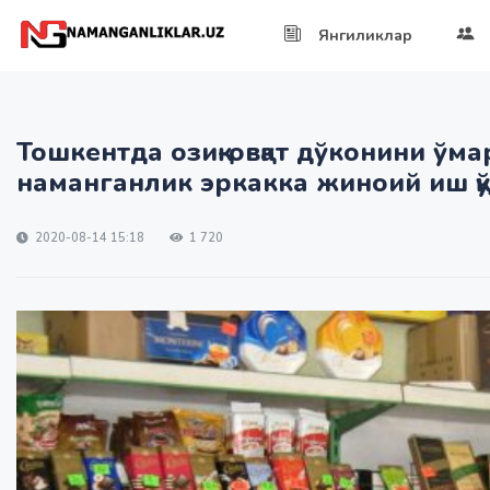
Янгиликлар
Тошкентда озиқ-овқат дўконини ўма
наманганлик эркакка жиноий иш қ
2020-08-14 15:18
1 720