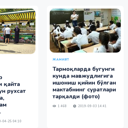
ЖАМИЯТ
Тармоқларда бугунги
кунда мавжудлигига
р
ишониш қийин бўлган
и қайта
мактабнинг суратлари
н рухсат
тарқалди (фото)
а,
ам
1 468
2019-09-03 14:41
.
-04-25 04:10