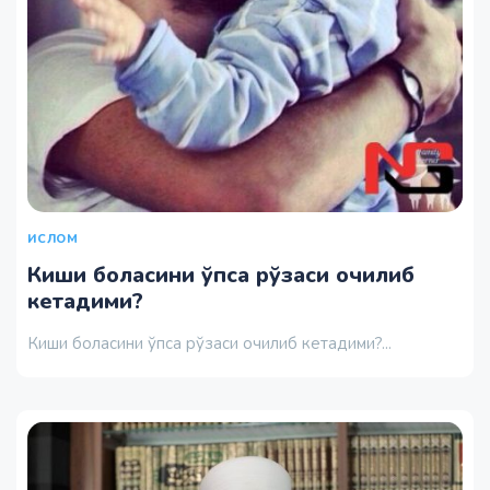
ИСЛОМ
Киши боласини ўпса рўзаси очилиб
кетадими?
Киши боласини ўпса рўзаси очилиб кетадими?...