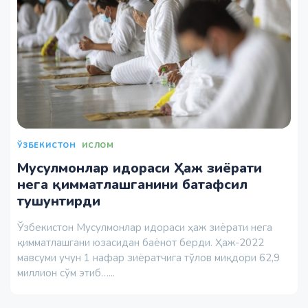
ЎЗБЕКИСТОН
ИСЛОМ
Мусулмонлар идораси Ҳаж зиёрати
нега қимматлашганини батафсил
тушунтирди
Ўзбекистон Мусулмонлар идораси ҳаж зиёрати нега
қимматлашгани юзасидан баёнот берди. Ҳаж-2022
мавсуми учун 1 нафар зиёратчига тўлов миқдори 62,9
миллион сўм этиб…...