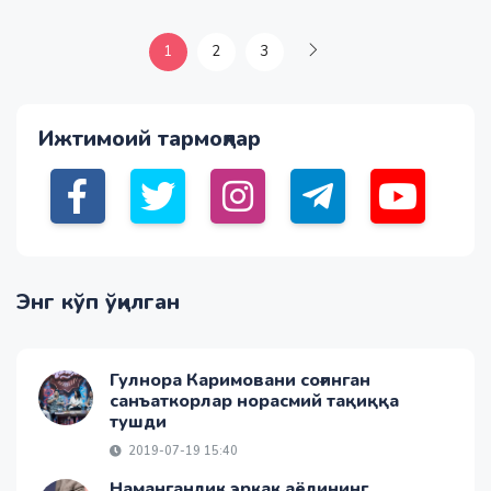
1
2
3
Ижтимоий тармоқлар
Энг кўп ўқилган
Гулнора Каримовани соғинган
санъаткорлар норасмий тақиққа
тушди
2019-07-19 15:40
Наманганлик эркак аёлининг