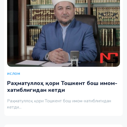
ИСЛОМ
Раҳматуллоҳ қори Тошкент бош имом-
хатиблигидан кетди
Раҳматуллоҳ қори Тошкент бош имом-хатиблигидан
кетди...