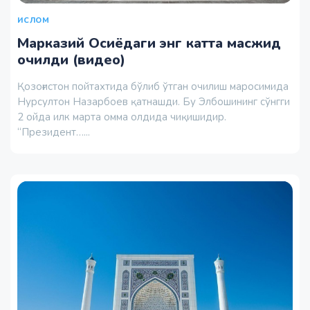
ИСЛОМ
Марказий Осиёдаги энг катта масжид
очилди (видео)
Қозоғистон пойтахтида бўлиб ўтган очилиш маросимида
Нурсултон Назарбоев қатнашди. Бу Элбошининг сўнгги
2 ойда илк марта омма олдида чиқишидир.
“Президент…...