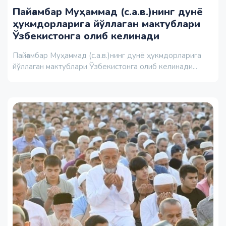
Пайғамбар Муҳаммад (с.а.в.)нинг дунё
ҳукмдорларига йўллаган мактублари
Ўзбекистонга олиб келинади
Пайғамбар Муҳаммад (с.а.в.)нинг дунё ҳукмдорларига
йўллаган мактублари Ўзбекистонга олиб келинади...