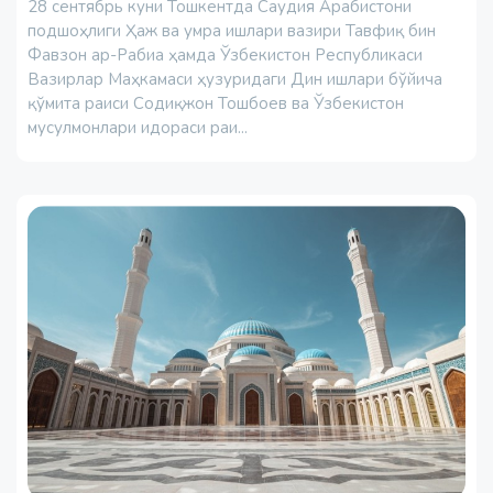
28 сентябрь куни Тошкентда Саудия Арабистони
подшоҳлиги Ҳаж ва умра ишлари вазири Тавфиқ бин
Фавзон ар-Рабиа ҳамда Ўзбекистон Республикаси
Вазирлар Маҳкамаси ҳузуридаги Дин ишлари бўйича
қўмита раиси Содиқжон Тошбоев ва Ўзбекистон
мусулмонлари идораси раи...