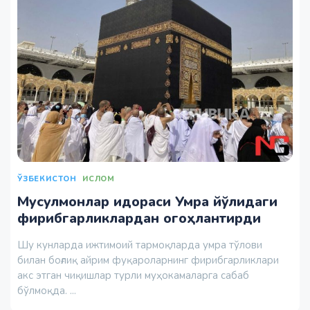
ЎЗБЕКИСТОН
ИСЛОМ
Мусулмонлар идораси Умра йўлидаги
фирибгарликлардан огоҳлантирди
Шу кунларда ижтимоий тармоқларда умра тўлови
билан боғлиқ айрим фуқароларнинг фирибгарликлари
акс этган чиқишлар турли муҳокамаларга сабаб
бўлмоқда. ...