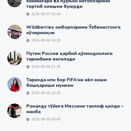
кийимлари ва Қуръон китобларини
тортиб олишни буюрди
2026-08-07 10:44
Wildberries омборларини Ўзбекистонга
кўчирмоқчи
2026-08-06 16:29
Путин Россия ҳарбий қўмондонлиги
таркибини янгилади
2026-08-06 11:26
Тарихда илк бор FIFA’ни аёл киши
бошқариши мумкин
2026-08-05 16:35
Роналду тўйига Мессини таклиф қилди –
манба
2026-08-05 09:49