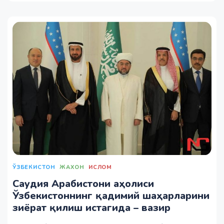
ЎЗБЕКИСТОН
ЖАХОН
ИСЛОМ
Саудия Арабистони аҳолиси
Ўзбекистоннинг қадимий шаҳарларини
зиёрат қилиш истагида – вазир