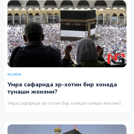
ИСЛОМ
Умра сафарида эр-хотин бир хонада
тунаши жоизми?
Умра сафарида эр-хотин бир хонада тунаши жоизми?...