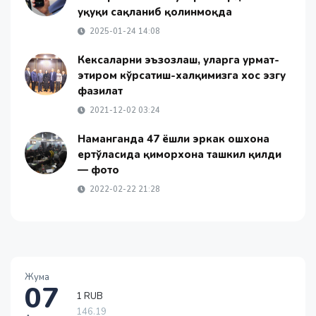
ҳуқуқи сақланиб қолинмоқда
2025-01-24 14:08
Кексаларни эъзозлаш, уларга ҳурмат-
эҳтиром кўрсатиш-халқимизга хос эзгу
фазилат
2021-12-02 03:24
Наманганда 47 ёшли эркак ошхона
ертўласида қиморхона ташкил қилди
— фото
2022-02-22 21:28
Жума
07
1 RUB
146.19