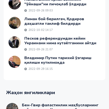
"ўйнаши"ни пичоқлаб ўлдирди
2022-09-26 09:03
Лиман бой берилгач, Қодиров
даҳшатли таклиф билдирди
2022-10-02 14:17
Песков референдумдан кейин
Украинани нима кутаётганини айтди
2022-09-26 21:07
Владимир Путин тарихий ўзгариш
қилиши кутилмоқда
2022-09-29 16:15
Жаҳон янгиликлари
Бен-Гвир фаластинлик маҳбусларнинг