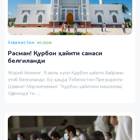
ЎЗБЕКИСТОН
ИСЛОМ
Расман! Қурбон ҳайити санаси
белгиланди
Жорий йилнинг 9 июль куни Қурбон ҳайити байрами
этиб белгиланди. Бу ҳақда Ўзбекистон Президенти
Шавкат Мирзиёевнинг “Қурбон ҳайитини нишонлаш
тўғрисида”ги…...