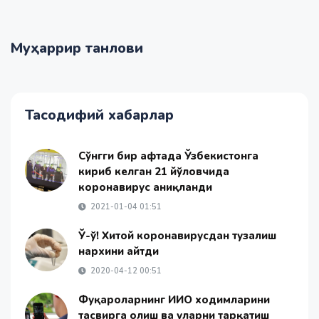
Муҳаррир танлови
Тасодифий хабарлар
Сўнгги бир ҳафтада Ўзбекистонга
кириб келган 21 йўловчида
коронавирус аниқланди
2021-01-04 01:51
Ўҳ-ҳў! Хитой коронавирусдан тузалиш
нархини айтди
2020-04-12 00:51
Фуқароларнинг ИИО ходимларини
тасвирга олиш ва уларни тарқатиш