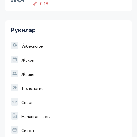
Август
-0.18
1 USD
11915.64
28.92
Рукнлар
1 EUR
13749.46
32.19
Ўзбекистон
Жахон
Жамият
Технология
Спорт
Наманган хаёти
Сиёсат