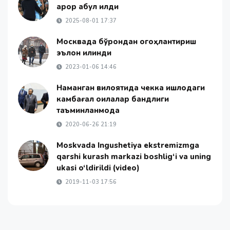
қарор қабул қилди
2025-08-01 17:37
Москвада бўрондан огоҳлантириш
эълон қилинди
2023-01-06 14:46
Наманган вилоятида чекка қишлоқдаги
камбағал оилалар бандлиги
таъминланмоқда
2020-06-26 21:19
Moskvada Ingushetiya ekstremizmga
qarshi kurash markazi boshlig‘i va uning
ukasi o‘ldirildi (video)
2019-11-03 17:56