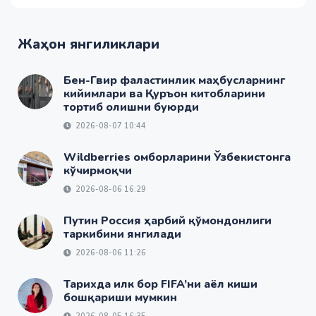
Жаҳон янгиликлари
Бен-Гвир фаластинлик маҳбусларнинг
кийимлари ва Қуръон китобларини
тортиб олишни буюрди
2026-08-07 10:44
Wildberries омборларини Ўзбекистонга
кўчирмоқчи
2026-08-06 16:29
Путин Россия ҳарбий қўмондонлиги
таркибини янгилади
2026-08-06 11:26
Тарихда илк бор FIFA’ни аёл киши
бошқариши мумкин