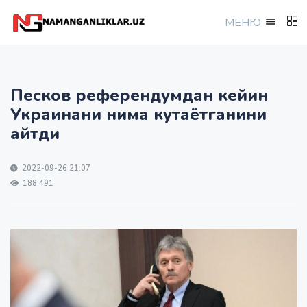
МEНЮ
Песков референдумдан кейин
Украинани нима кутаётганини
айтди
2022-09-26 21:07
188 491