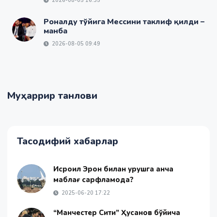
2026-08-05 16:35
Роналду тўйига Мессини таклиф қилди –
манба
2026-08-05 09:49
Муҳаррир танлови
Тасодифий хабарлар
Исроил Эрон билан урушга қанча
маблағ сарфламоқда?
2025-06-20 17:22
“Манчестер Сити” Ҳусанов бўйича