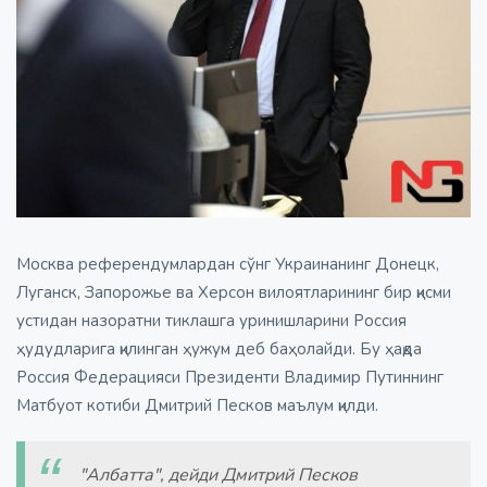
Москва референдумлардан сўнг Украинанинг Донецк,
Луганск, Запорожье ва Херсон вилоятларининг бир қисми
устидан назоратни тиклашга уринишларини Россия
ҳудудларига қилинган ҳужум деб баҳолайди. Бу ҳақда
Россия Федерацияси Президенти Владимир Путиннинг
Матбуот котиби Дмитрий Песков маълум қилди.
"Албатта", дейди Дмитрий Песков