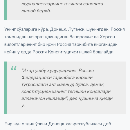
журналистларнинг тегишли саволига
жавоб бериб.
Унинг сўзларига кўра, Донецк, Луганск, шунингдек, Россия
томонидан назорат қилинадиган Запорожье ва Херсон
вилоятларининг бир қисми Россия таркибига кирганидан
кейин у ерда Россия Конституцияси ишлай бошлайди.
"Агар ушбу ҳудудларнинг Россия
Федерацияси таркибига кириши
тўғрисидаги акт мавжуд бўлса, демак,
конституциямизнинг тегишли қоидалари
аллақачон ишлайди", дея қўшимча қилди
у.
Бир кун олдин ўзини Донецк халқ республикаси деб