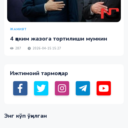
ЖАМИЯТ
4 ҳоким жазога тортилиши мумкин
287
2026-04-15 15:27
Ижтимоий тармоқлар
Энг кўп ўқилган