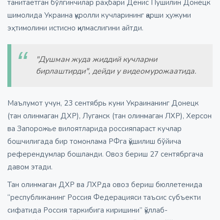
танитаётган бўлгинчилар раҳбари Денис Пушилин Донецк
шимолида Украина қуролли кучларининг қарши ҳужуми
эҳтимолини истисно қилмаслигини айтди.
"Душман жуда жиддий кучларни
бирлаштирди", дейди у видеомурожаатида.
Маълумот учун, 23 сентябрь куни Украинанинг Донецк
(тан олинмаган ДХР), Луганск (тан олинмаган ЛХР), Херсон
ва Запорожье вилоятларида россияпараст кучлар
бошчилигада бир томонлама РФга қўшилиш бўйича
референдумлар бошланди. Овоз бериш 27 сентябргача
давом этади.
Тан олинмаган ДХР ва ЛХРда овоз бериш бюллетенида
“республиканинг Россия Федерацияси таъсис субъекти
сифатида Россия таркибига киришини” қўллаб-