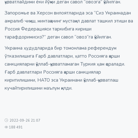
қувватлайдими ёки йўқми деган савол “овозга” қўйилган.
Запорожье ва Херсон вилоятларида эса “Сиз Украинадан
ажралиб чиқиш, минтақанинг мустақил давлат ташкил этиши ва
Россия Федерацияси таркибига кириши
тарафдоримисиз?” деган савол “овоз”га қўйилган.
Украина ҳудудларида бир томонлама референдум
ўтказилишига Ғарб давлатлари, ҳатто Россияга қарши
санкцияларни қўллаб-қувватламаган Туркия ҳам қоралади.
Ғарб давлатлари Россияга қарши санкциялар
киритилишини, НАТО эса Украинани қўллаб-қувватлаш
кучайтирилишини маълум қилди.
2022-09-26 21:07
188 491