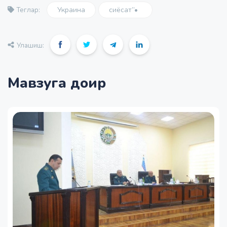
Украина
сиёсат”•
Теглар:
Улашиш:
Мавзуга доир