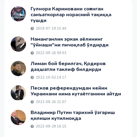
Гулнора Каримовани соғинган
санъаткорлар норасмий тақиққа
тушди
2019-07-19 15:40
Наманганлик эркак аёлининг
"ўйнаши"ни пичоқлаб ўлдирди
2022-09-26 09:03
Лиман бой берилгач, Қодиров
даҳшатли таклиф билдирди
2022-10-02 14:17
Песков референдумдан кейин
Украинани нима кутаётганини айтди
2022-09-26 21:07
Владимир Путин тарихий ўзгариш
қилиши кутилмоқда
2022-09-29 16:15