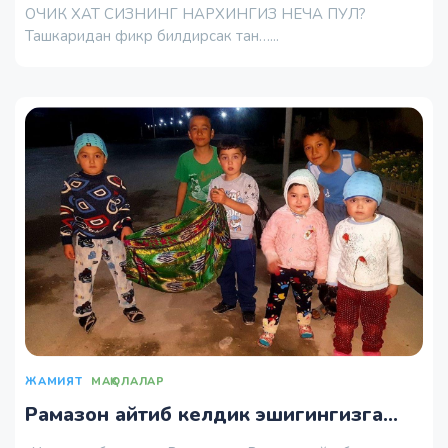
ОЧИК ХАТ СИЗНИНГ НАРХИНГИЗ НЕЧА ПУЛ?
Ташкаридан фикр билдирсак тан…...
ЖАМИЯТ
МАҚОЛАЛАР
Рамазон айтиб келдик эшигингизга...