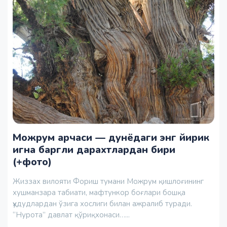
Можрум арчаси — дунёдаги энг йирик
игна баргли дарахтлардан бири
(+фото)
Жиззах вилояти Фориш тумани Можрум қишлоғининг
хушманзара табиати, мафтункор боғлари бошқа
ҳудудлардан ўзига хослиги билан ажралиб туради.
“Нурота” давлат қўриқхонаси…...