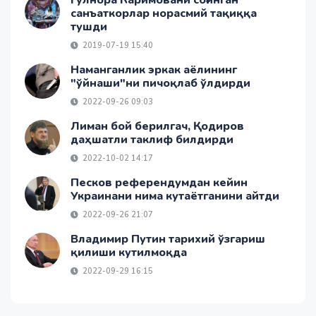
Гулнора Каримовани соғинган
санъаткорлар норасмий тақиққа
тушди
2019-07-19 15:40
Наманганлик эркак аёлининг
"ўйнаши"ни пичоқлаб ўлдирди
2022-09-26 09:03
Лиман бой берилгач, Қодиров
даҳшатли таклиф билдирди
2022-10-02 14:17
Песков референдумдан кейин
Украинани нима кутаётганини айтди
2022-09-26 21:07
Владимир Путин тарихий ўзгариш
қилиши кутилмоқда
2022-09-29 16:15