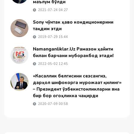
маълум бўлди
2021-07-24 04:27
Sony чўнтак ҳаво кондиционерини
тақдим этди
2019-07-29 15:44
Namanganliklar.Uz Рамазон ҳайити
билан барчани муборакбод этади!
2022-05-02 12:45
«Касаллик белгисини сезсангиз,
дарҳол шифокорга мурожаат қилинг»
– Президент ўзбекистонликларни яна
бир бор огоҳликка чақирди
2020-07-09 00:58
1 EUR