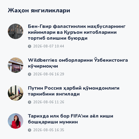
Жаҳон янгиликлари
Бен-Гвир фаластинлик маҳбусларнинг
кийимлари ва Қуръон китобларини
тортиб олишни буюрди
2026-08-07 10:44
Wildberries омборларини Ўзбекистонга
кўчирмоқчи
2026-08-06 16:29
Путин Россия ҳарбий қўмондонлиги
таркибини янгилади
2026-08-06 11:26
Тарихда илк бор FIFA’ни аёл киши
бошқариши мумкин
2026-08-05 16:35