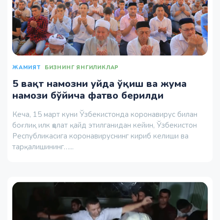
ЖАМИЯТ
БИЗНИНГ ЯНГИЛИКЛАР
5 вақт намозни уйда ўқиш ва жума
намози бўйича фатво берилди
Кеча, 15 март куни Ўзбекистонда коронавирус билан
боғлиқ илк ҳолат қайд этилганидан кейин, Ўзбекистон
Республикасига коронавируснинг кириб келиши ва
тарқалишининг…...