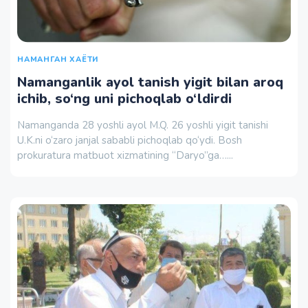
НАМАНГАН ХАЁТИ
Namanganlik ayol tanish yigit bilan aroq
ichib, so‘ng uni pichoqlab o‘ldirdi
Namanganda 28 yoshli ayol M.Q. 26 yoshli yigit tanishi
U.K.ni o‘zaro janjal sababli pichoqlab qo‘ydi. Bosh
prokuratura matbuot xizmatining “Daryo”ga…...