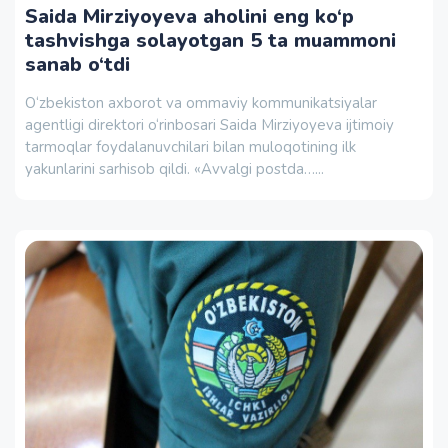
Saida Mirziyoyeva aholini eng ko‘p
tashvishga solayotgan 5 ta muammoni
sanab o‘tdi
O‘zbekiston axborot va ommaviy kommunikatsiyalar
agentligi direktori o‘rinbosari Saida Mirziyoyeva ijtimoiy
tarmoqlar foydalanuvchilari bilan muloqotining ilk
yakunlarini sarhisob qildi. «Avvalgi postda…...