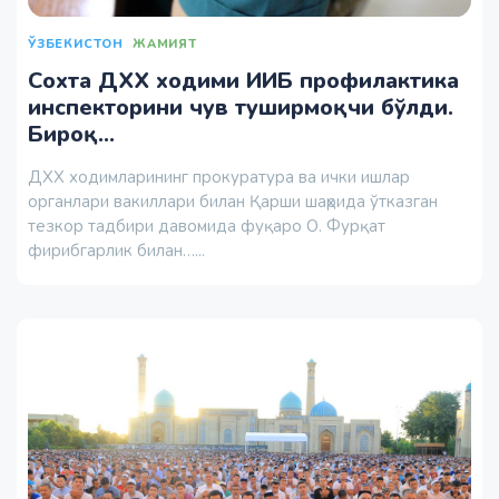
ЎЗБЕКИСТОН
ЖАМИЯТ
Сохта ДХХ ходими ИИБ профилактика
инспекторини чув туширмоқчи бўлди.
Бироқ...
ДХХ ходимларининг прокуратура ва ички ишлар
органлари вакиллари билан Қарши шаҳрида ўтказган
тезкор тадбири давомида фуқаро О. Фурқат
фирибгарлик билан…...