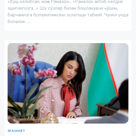
«Хуш келибсан, моҳи Рамазон... «Рамазон айтиб келдик
эшигингизга...» Шу сўзлар билан бошланувчи қўшиқ
барчамизга болалигимизни эслатиши табиий. Чунки унда
болалик…...
ЖАМИЯТ