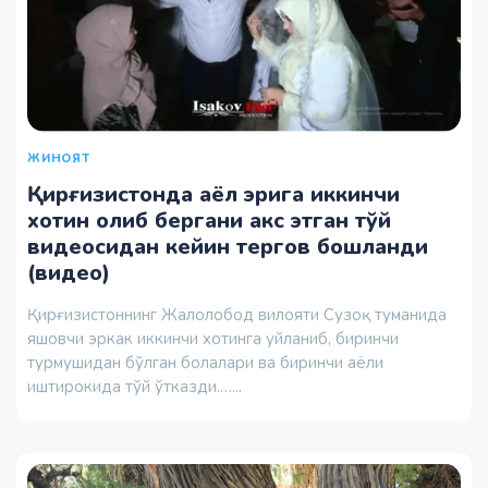
ЖИНОЯТ
Қирғизистонда аёл эрига иккинчи
хотин олиб бергани акс этган тўй
видеосидан кейин тергов бошланди
(видео)
Қирғизистоннинг Жалолобод вилояти Сузоқ туманида
яшовчи эркак иккинчи хотинга уйланиб, биринчи
турмушидан бўлган болалари ва биринчи аёли
иштирокида тўй ўтказди.…...