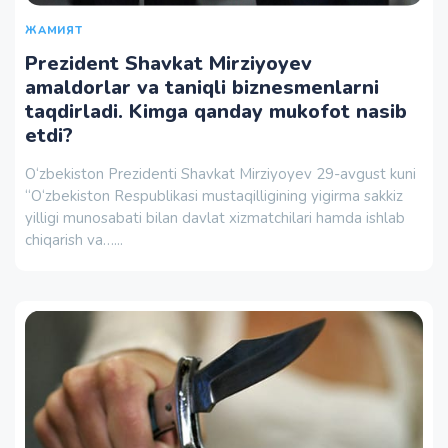
ЖАМИЯТ
Prezident Shavkat Mirziyoyev
amaldorlar va taniqli biznesmenlarni
taqdirladi. Kimga qanday mukofot nasib
etdi?
O‘zbekiston Prezidenti Shavkat Mirziyoyev 29-avgust kuni
“O‘zbekiston Respublikasi mustaqilligining yigirma sakkiz
yilligi munosabati bilan davlat xizmatchilari hamda ishlab
chiqarish va…...