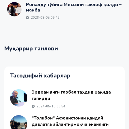
Роналду тўйига Мессини таклиф қилди –
манба
2026-08-05 09:49
Муҳаррир танлови
Тасодифий хабарлар
Эрдоған янги глобал таҳдид ҳақида
гапирди
2024-05-18 00:54
"Толибон" Афғонистонни қандай
давлатга айлантирмоқчи эканлиги