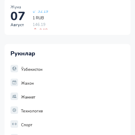
13749.46
Жума
32.19
07
1 RUB
146.19
Август
-0.18
1 USD
11915.64
28.92
Рукнлар
1 EUR
13749.46
32.19
Ўзбекистон
Жахон
Жамият
Технология
Спорт