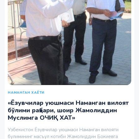
НАМАНГАН ХАЁТИ
«Ёзувчилар уюшмаси Наманган вилоят
бўлими раҳбари, шоир Жамолиддин
Муслимга ОЧИҚ ХАТ»
Узбекистон Ёзувчилар уюшмаси Наманган вилояти
булимининг масъул котиби Жамолиддин Бокиевга