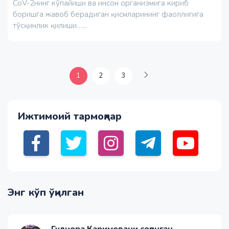
CoV-2нинг кўпайиши ва инсон организмига кириб
боришга жавоб берадиган қисмларининг фаоллигига
тўсқинлик қилиши…...
1
2
3
Ижтимоий тармоқлар
Энг кўп ўқилган