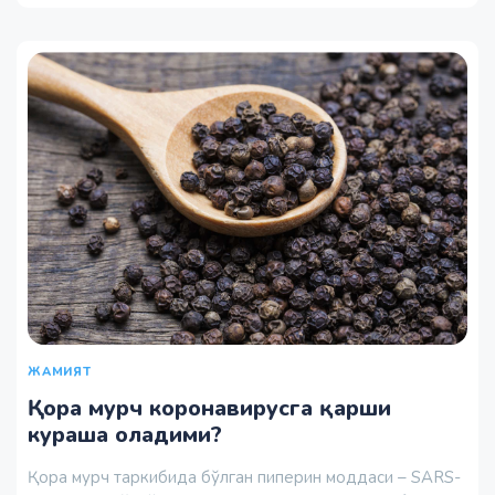
ЖАМИЯТ
Қора мурч коронавирусга қарши
кураша оладими?
Қора мурч таркибида бўлган пиперин моддаси – SARS-