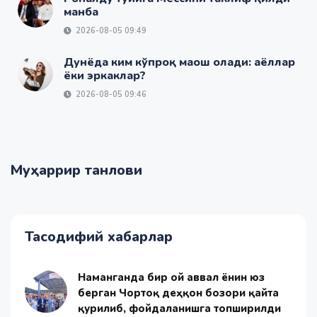
манба
2026-08-05 09:49
Дунёда ким кўпроқ маош олади: аёллар
ёки эркаклар?
2026-08-05 09:46
Муҳаррир танлови
Тасодифий хабарлар
Наманганда бир ой аввал ёнғин юз
берган Чортоқ деҳқон бозори қайта
қурилиб, фойдаланишга топширилди