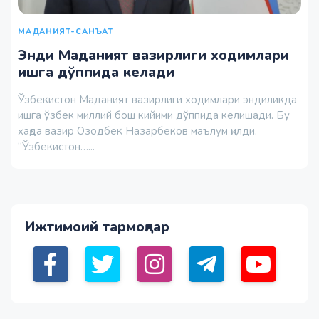
МАДАНИЯТ-САНЪАТ
Энди Маданият вазирлиги ходимлари
ишга дўппида келади
Ўзбекистон Маданият вазирлиги ходимлари эндиликда
ишга ўзбек миллий бош кийими дўппида келишади. Бу
ҳақда вазир Озодбек Назарбеков маълум қилди.
“Ўзбекистон…...
Ижтимоий тармоқлар