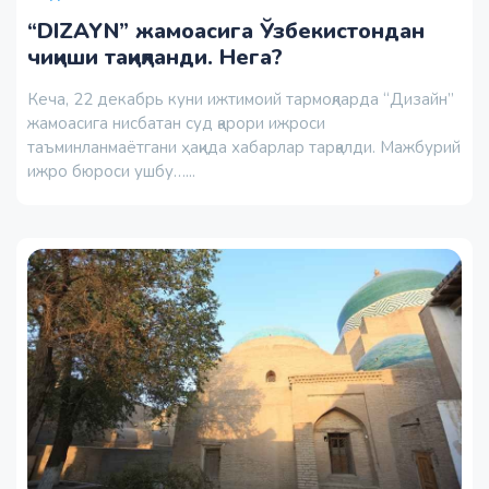
“DIZAYN” жамоасига Ўзбекистондан
чиқиши тақиқланди. Нега?
Кеча, 22 декабрь куни ижтимоий тармоқларда “Дизайн”
жамоасига нисбатан суд қарори ижроси
таъминланмаётгани ҳақида хабарлар тарқалди. Мажбурий
ижро бюроси ушбу…...