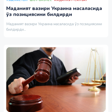
ЎЗБЕКИСТОН
ШОУ-БИЗНЕС
МАДАНИЯТ-САНЪАТ
Маданият вазири Украина масаласида
ўз позициясини билдирди
Маданият вазири Украина масаласида ўз позициясини
билдирди...