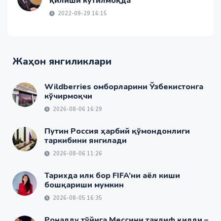
қилиши кутилмоқда
2022-09-29 16:15
Жаҳон янгиликлари
Wildberries омборларини Ўзбекистонга
кўчирмоқчи
2026-08-06 16:29
Путин Россия ҳарбий қўмондонлиги
таркибини янгилади
2026-08-06 11:26
Тарихда илк бор FIFA’ни аёл киши
бошқариши мумкин
2026-08-05 16:35
Роналду тўйига Мессини таклиф қилди –