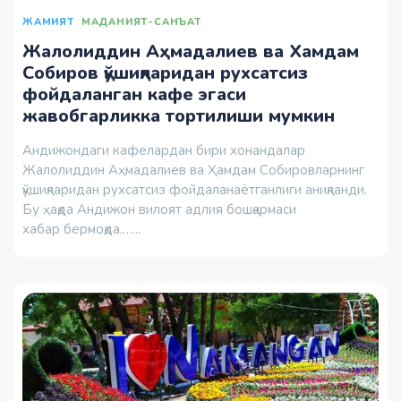
ЖАМИЯТ
МАДАНИЯТ-САНЪАТ
Жалолиддин Аҳмадалиев ва Хамдам
Собиров қўшиқларидан рухсатсиз
фойдаланган кафе эгаси
жавобгарликка тортилиши мумкин
Андижондаги кафелардан бири хонандалар
Жалолиддин Аҳмадалиев ва Ҳамдам Собировларнинг
қўшиқларидан рухсатсиз фойдаланаётганлиги аниқланди.
Бу ҳақда Андижон вилоят адлия бошқармаси
хабар бермоқда.…...