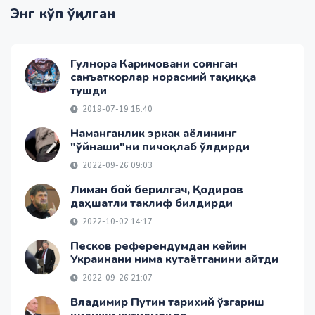
Энг кўп ўқилган
Гулнора Каримовани соғинган
санъаткорлар норасмий тақиққа
тушди
2019-07-19 15:40
Наманганлик эркак аёлининг
"ўйнаши"ни пичоқлаб ўлдирди
2022-09-26 09:03
Лиман бой берилгач, Қодиров
даҳшатли таклиф билдирди
2022-10-02 14:17
Песков референдумдан кейин
Украинани нима кутаётганини айтди
2022-09-26 21:07
Владимир Путин тарихий ўзгариш