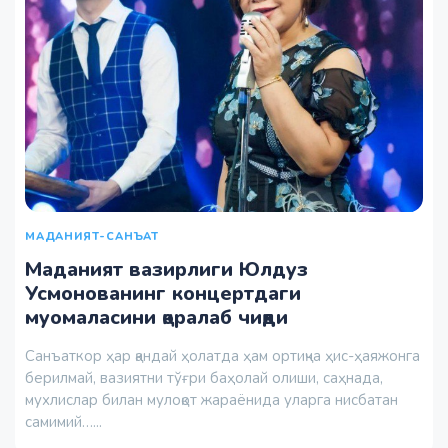
МАДАНИЯТ-САНЪАТ
Маданият вазирлиги Юлдуз
Усмонованинг концертдаги
муомаласини қоралаб чиқди
Санъаткор ҳар қандай ҳолатда ҳам ортиқча ҳис-ҳаяжонга
берилмай, вазиятни тўғри баҳолай олиши, саҳнада,
мухлислар билан мулоқот жараёнида уларга нисбатан
самимий…...