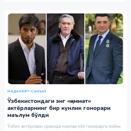
МАДАНИЯТ-САНЪАТ
Ўзбекистондаги энг «қиммат»
актёрларнинг бир кунлик гонорари
маълум бўлди
Ўзбек актёрлари орасида кимлар кўп гонорарга лойиқ