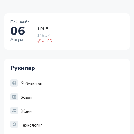
1 RUB
Пайшанба
06
146.37
-1.05
1 USD
Август
11886.72
-55.49
1 EUR
13717.27
Рукнлар
-25.83
1 RUB
146.37
Ўзбекистон
-1.05
Жахон
Жамият
Технология