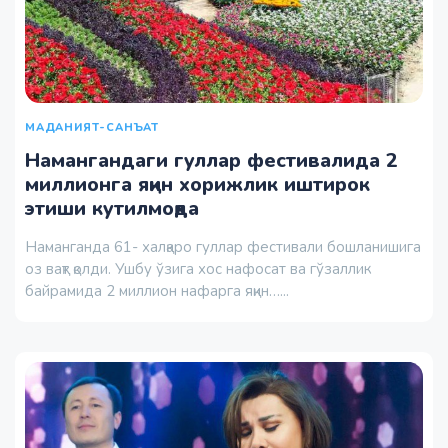
МАДАНИЯТ-САНЪАТ
Намангандаги гуллар фестивалида 2
миллионга яқин хорижлик иштирок
этиши кутилмоқда
Наманганда 61- халқаро гуллар фестивали бошланишига
оз вақт қолди. Ушбу ўзига хос нафосат ва гўзаллик
байрамида 2 миллион нафарга яқин…...