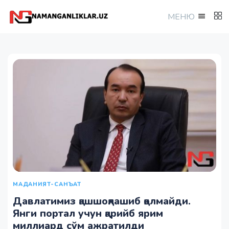
МEНЮ
МАДАНИЯТ-САНЪАТ
Давлатимиз қашшоқлашиб қолмайди.
Янги портал учун қарийб ярим
миллиард сўм ажратилди