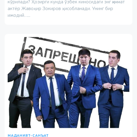
кўрилади? Ҳозирги кунда ўзбек киносидаги энг қиммат
актёр Жавоҳир Зокиров ҳисобланади. Унинг бир
ижодий…...
МАДАНИЯТ-САНЪАТ