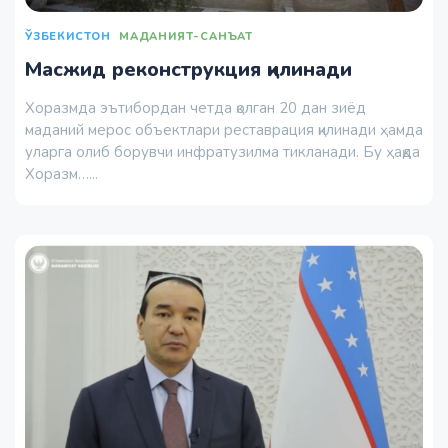
ЎЗБЕКИСТОН
МАДАНИЯТ-САНЪАТ
Масжид реконструкция қилинади
Хоразмда эътибордан четда қолган 20 дан зиёд
маданий мерос объектлари реставрация қилинади ҳамда
уларга олиб борувчи инфратузилма тикланади. Бу ҳақда
Хоразм…...