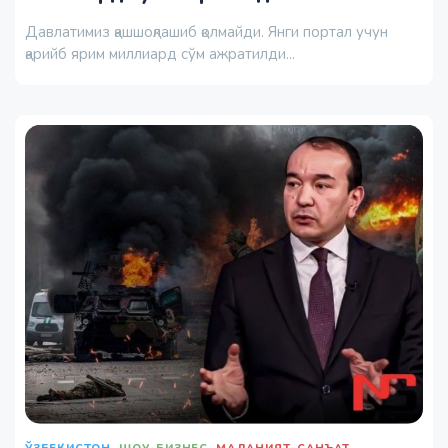
Давлатимиз қашшоқлашиб қолмайди. Янги портал учун
қарийб ярим миллиард сўм ажратилди...