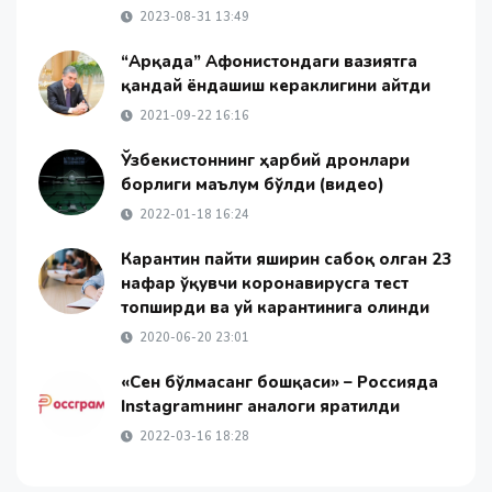
2023-08-31 13:49
“Арқадағ” Афғонистондаги вазиятга
қандай ёндашиш кераклигини айтди
2021-09-22 16:16
Ўзбекистоннинг ҳарбий дронлари
борлиги маълум бўлди (видео)
2022-01-18 16:24
Карантин пайти яширин сабоқ олган 23
нафар ўқувчи коронавирусга тест
топширди ва уй карантинига олинди
2020-06-20 23:01
«Сен бўлмасанг бошқаси» – Россияда
Instagramнинг аналоги яратилди
2022-03-16 18:28