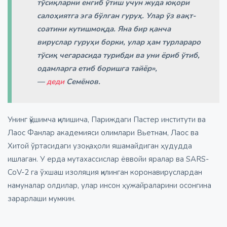
тўсиқларни енгиб ўтиш учун жуда юқори
салоҳиятга эга бўлган гуруҳ. Улар ўз вақт-
соатини кутишмоқда. Яна бир қанча
вируслар гуруҳи борки, улар ҳам турлараро
тўсиқ чегарасида турибди ва уни ёриб ўтиб,
одамларга етиб боришга тайёр»,
—
деди
Семёнов.
Унинг қўшимча қилишича, Париждаги Пастер институти ва
Лаос Фанлар академияси олимлари Вьетнам, Лаос ва
Хитой ўртасидаги узоқ, аҳоли яшамайдиган ҳудудда
ишлаган. У ерда мутахассислар ёввойи яралар ва SARS-
CoV-2 га ўхшаш изоляция қилинган коронавируслардан
намуналар олдилар, улар инсон ҳужайраларини осонгина
зарарлаши мумкин.