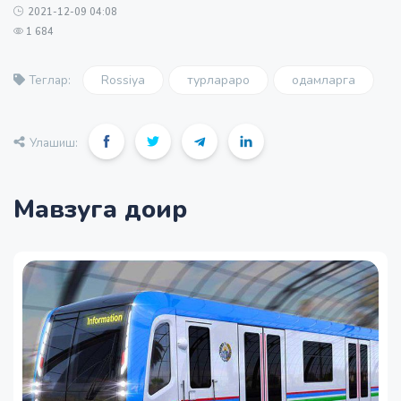
2021-12-09 04:08
1 684
Rossiya
турлараро
одамларга
Теглар:
Улашиш:
Мавзуга доир