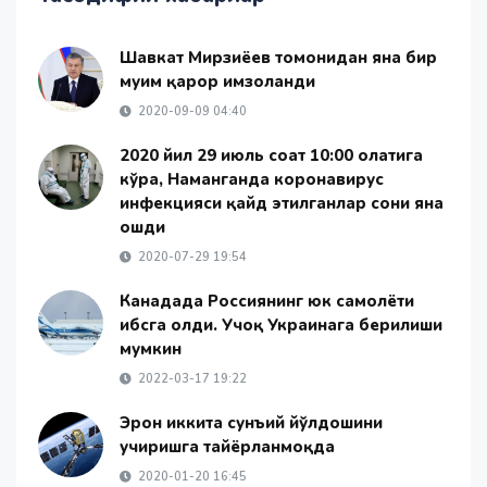
Шавкат Мирзиёев томонидан яна бир
муҳим қарор имзоланди
2020-09-09 04:40
2020 йил 29 июль соат 10:00 ҳолатига
кўра, Наманганда коронавирус
инфекцияси қайд этилганлар сони яна
ошди
2020-07-29 19:54
Канадада Россиянинг юк самолёти
ҳибсга олди. Учоқ Украинага берилиши
мумкин
2022-03-17 19:22
Эрон иккита сунъий йўлдошини
учиришга тайёрланмоқда
2020-01-20 16:45