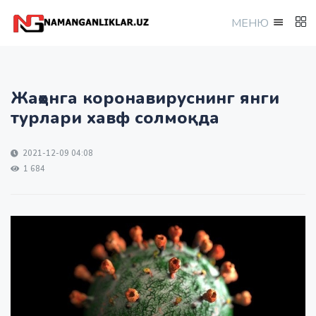
МEНЮ
Жаҳонга коронавируснинг янги
турлари хавф солмоқда
2021-12-09 04:08
1 684