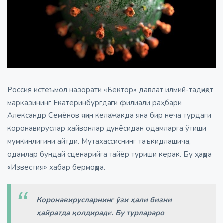
Россия истеъмол назорати «Вектор» давлат илмий-тадқиқот
марказининг Екатеринбургдаги филиали раҳбари
Aлександр Семёнов яқин келажакда яна бир неча турдаги
коронавируслар ҳайвонлар дунёсидан одамларга ўтиши
мумкинлигини айтди. Мутахассиснинг таъкидлашича,
одамлар бундай сценарийга тайёр туриши керак. Бу ҳақда
«Известия» хабар бермоқда.
Коронавирусларнинг ўзи ҳали бизни
ҳайратда қолдиради. Бу турлараро