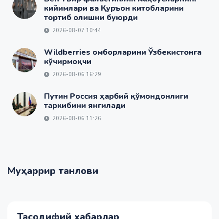
кийимлари ва Қуръон китобларини
тортиб олишни буюрди
2026-08-07 10:44
Wildberries омборларини Ўзбекистонга
кўчирмоқчи
2026-08-06 16:29
Путин Россия ҳарбий қўмондонлиги
таркибини янгилади
2026-08-06 11:26
Муҳаррир танлови
Тасодифий хабарлар