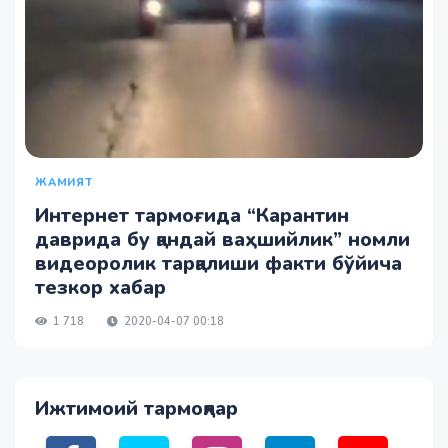
ЖАМИЯТ
Интернет тармоғида “Карантин
даврида бу қандай ваҳшийлик” номли
видеоролик тарқалиши факти бўйича
тезкор хабар
1 718
2020-04-07 00:18
Ижтимоий тармоқлар