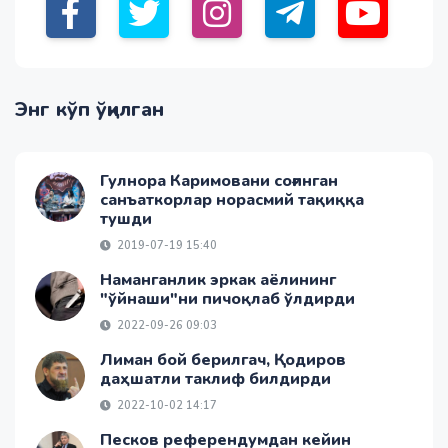
Энг кўп ўқилган
Гулнора Каримовани соғинган
санъаткорлар норасмий тақиққа
тушди
2019-07-19 15:40
Наманганлик эркак аёлининг
"ўйнаши"ни пичоқлаб ўлдирди
2022-09-26 09:03
Лиман бой берилгач, Қодиров
даҳшатли таклиф билдирди
2022-10-02 14:17
Песков референдумдан кейин