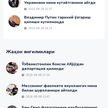
Украинани нима кутаётганини айтди
2022-09-26 21:07
Владимир Путин тарихий ўзгариш
қилиши кутилмоқда
2022-09-29 16:15
Жаҳон янгиликлари
Ўзбекистонлик боксчи АҚШдан
депортация қилинди
2026-08-08 17:24
Мессининг фаолияти якунлангач нима
билан шуғулланиши айтилди
2026-08-08 13:47
Бен-Гвир фаластинлик маҳбусларнинг