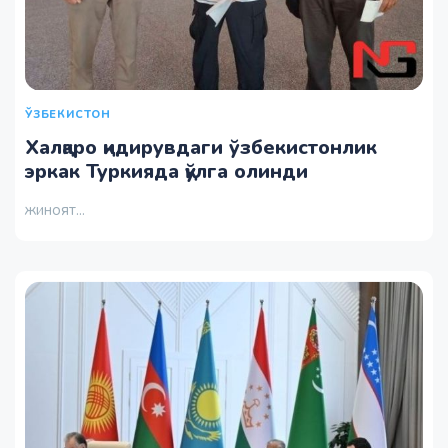
ЎЗБЕКИСТОН
Халқаро қидирувдаги ўзбекистонлик
эркак Туркияда қўлга олинди
жиноят...