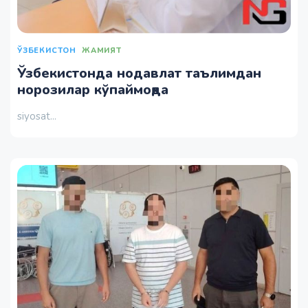
ЎЗБЕКИСТОН
ЖАМИЯТ
Ўзбекистонда нодавлат таълимдан
норозилар кўпаймоқда
siyosat...