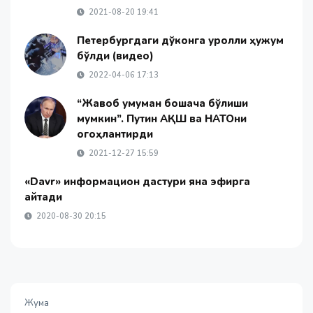
2021-08-20 19:41
Петербургдаги дўконга қуролли ҳужум
бўлди (видео)
2022-04-06 17:13
“Жавоб умуман бошқача бўлиши
мумкин”. Путин АҚШ ва НАТОни
огоҳлантирди
2021-12-27 15:59
«Davr» информацион дастури яна эфирга
қайтади
2020-08-30 20:15
Жума