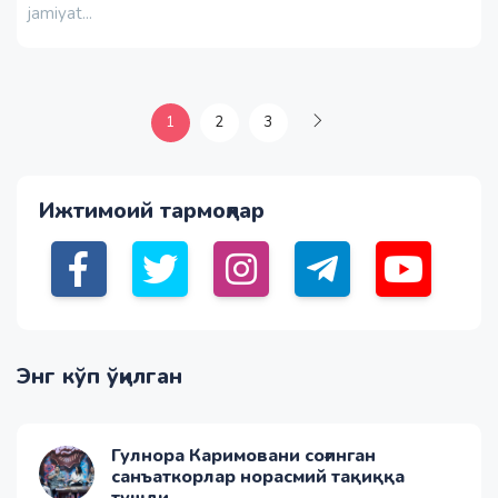
jamiyat...
1
2
3
Ижтимоий тармоқлар
Энг кўп ўқилган
Гулнора Каримовани соғинган
санъаткорлар норасмий тақиққа
тушди