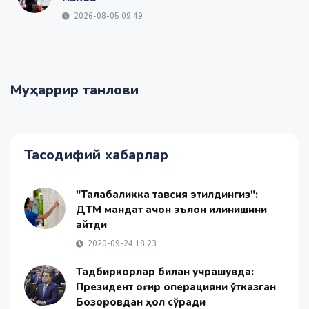
2026-08-05 09:49
Муҳаррир танлови
Тасодифий хабарлар
"Талабаликка тавсия этилдингиз":
ДТМ мандат қачон эълон қилинишини
айтди
2020-09-24 18:23
Тадбиркорлар билан учрашувда:
Президент оғир операцияни ўтказган
Бозоровдан ҳол сўради