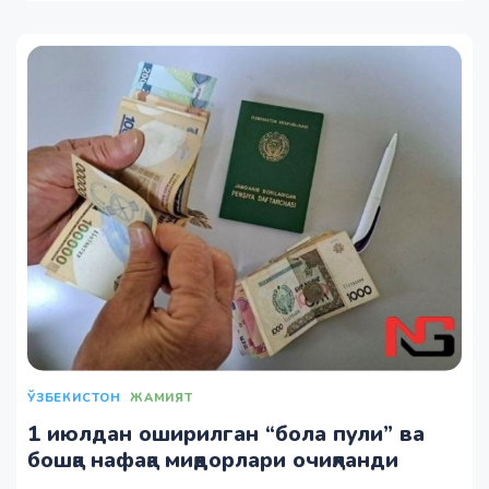
ЎЗБЕКИСТОН
ЖАМИЯТ
1 июлдан оширилган “бола пули” ва
бошқа нафақа миқдорлари очиқланди