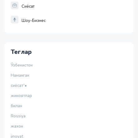
Сиёсат
Шоу-Бизнес
Теглар
Ўзбекистон
Наманган
сиёсат”•
жиноятлар
билан
Rossiya
жахон
jinoyat