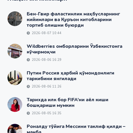
Бен-Гвир фаластинлик маҳбусларнинг
кийимлари ва Қуръон китобларини
тортиб олишни буюрди
2026-08-07 10:44
Wildberries омборларини Ўзбекистонга
кўчирмоқчи
2026-08-06 16:29
Путин Россия ҳарбий қўмондонлиги
таркибини янгилади
2026-08-06 11:26
Тарихда илк бор FIFA’ни аёл киши
бошқариши мумкин
2026-08-05 16:35
Роналду тўйига Мессини таклиф қилди –
манба