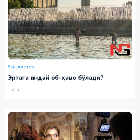
ЎЗБЕКИСТОН
Эртага қандай об-ҳаво бўлади?
Tabiat...