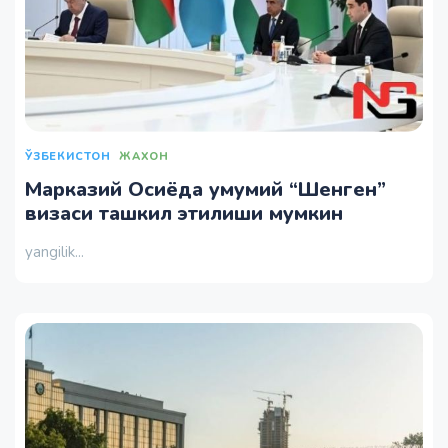
ЎЗБЕКИСТОН
ЖАХОН
Марказий Осиёда умумий “Шенген”
визаси ташкил этилиши мумкин
yangilik...