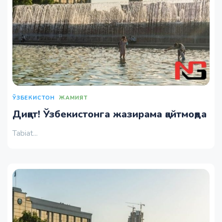
ЎЗБЕКИСТОН
ЖАМИЯТ
Диққат! Ўзбекистонга жазирама қайтмоқда
Tabiat...