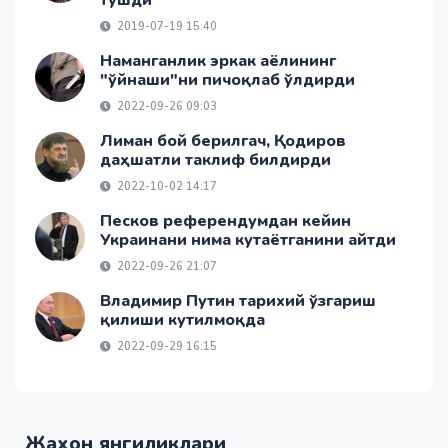
2019-07-19 15:40
Наманганлик эркак аёлининг
"ўйнаши"ни пичоқлаб ўлдирди
2022-09-26 09:03
Лиман бой берилгач, Қодиров
даҳшатли таклиф билдирди
2022-10-02 14:17
Песков референдумдан кейин
Украинани нима кутаётганини айтди
2022-09-26 21:07
Владимир Путин тарихий ўзгариш
қилиши кутилмоқда
2022-09-29 16:15
Жаҳон янгиликлари