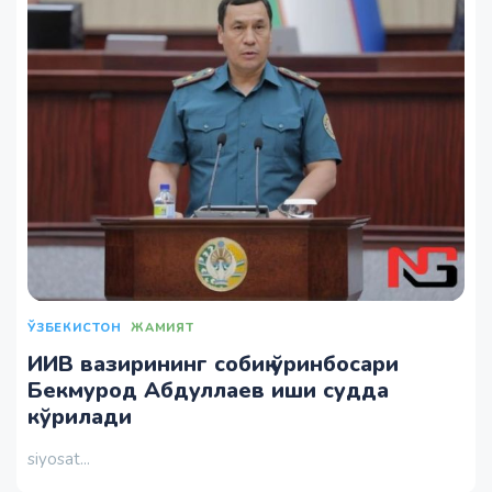
ЎЗБЕКИСТОН
ЖАМИЯТ
ИИВ вазирининг собиқ ўринбосари
Бекмурод Абдуллаев иши судда
кўрилади
siyosat...