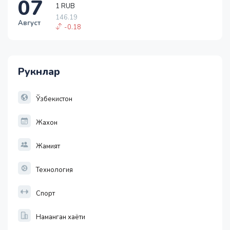
07
1 RUB
146.19
Август
-0.18
1 USD
11915.64
28.92
Рукнлар
1 EUR
13749.46
32.19
Ўзбекистон
Жахон
Жамият
Технология
Спорт
Наманган хаёти