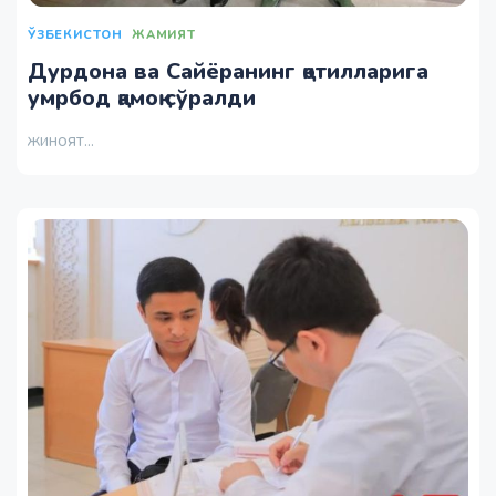
ЎЗБЕКИСТОН
ЖАМИЯТ
Дурдона ва Сайёранинг қотилларига
умрбод қамоқ сўралди
жиноят...