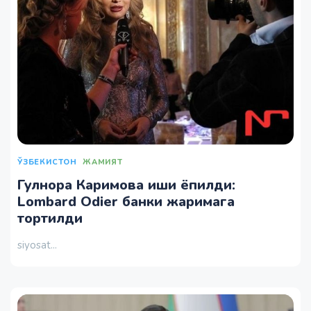
ЎЗБЕКИСТОН
ЖАМИЯТ
Гулнора Каримова иши ёпилди:
Lombard Odier банки жаримага
тортилди
siyosat...