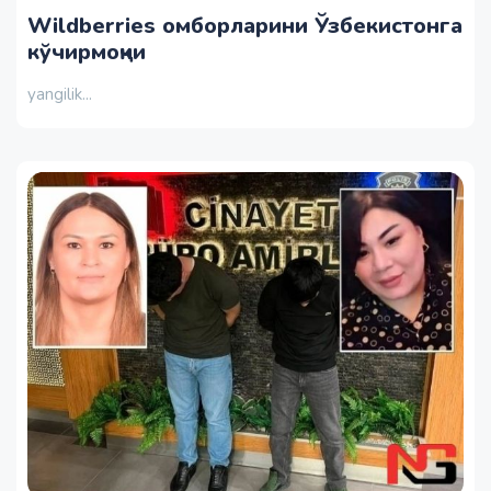
Wildberries омборларини Ўзбекистонга
кўчирмоқчи
yangilik...