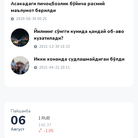
Асакадаги пичоқбозлик бўйича расмий
маълумот берилди
2020-06-30 00:25
Йилнинг сўнгги кунида қандай об-ҳаво
кузатилади?
2021-12-30 16:32
Икки хонанда судлашмайдиган бўлди
2021-04-22 20:11
Пайшанба
06
1 RUB
146.37
Август
-1.05
1 USD