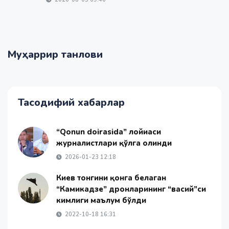
Муҳаррир танлови
Тасодифий хабарлар
“Qonun doirasida” лойиҳаси
журналистлари қўлга олинди
2026-01-23 12:18
Киев тонгини қонга белаган
“Камикадзе” дронларининг “васий”си
кимлиги маълум бўлди
2022-10-18 16:31