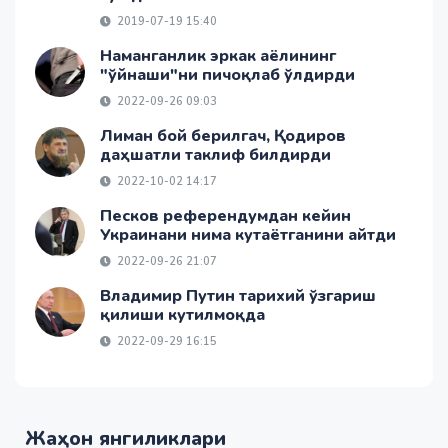
2019-07-19 15:40
Наманганлик эркак аёлининг
"ўйнаши"ни пичоқлаб ўлдирди
2022-09-26 09:03
Лиман бой берилгач, Қодиров
даҳшатли таклиф билдирди
2022-10-02 14:17
Песков референдумдан кейин
Украинани нима кутаётганини айтди
2022-09-26 21:07
Владимир Путин тарихий ўзгариш
қилиши кутилмоқда
2022-09-29 16:15
Жаҳон янгиликлари