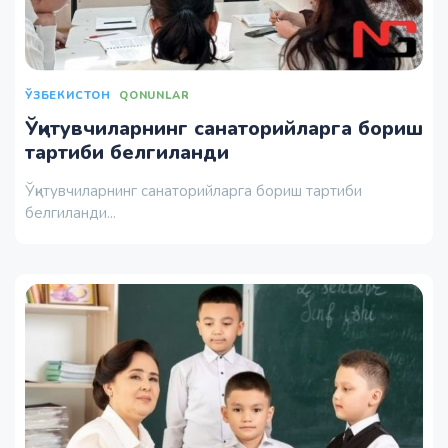
ЎЗБЕКИСТОН
QONUNLAR
Ўқитувчиларнинг санаторийларга бориш
тартиби белгиланди
Ўқитувчиларнинг санаторийларга бориш тартиби
белгиланди...