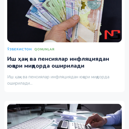
ЎЗБЕКИСТОН
QONUNLAR
Иш ҳақи ва пенсиялар инфляциядан
юқори миқдорда оширилади
Иш ҳақи ва пенсиялар инфляциядан юқори миқдорда
оширилади...