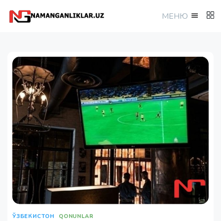
МEНЮ
ЎЗБЕКИСТОН
QONUNLAR