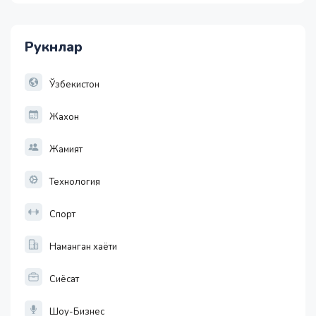
11886.72
-55.49
Рукнлар
1 EUR
13717.27
-25.83
Ўзбекистон
Жахон
Жамият
Технология
Спорт
Наманган хаёти
Сиёсат
Шоу-Бизнес