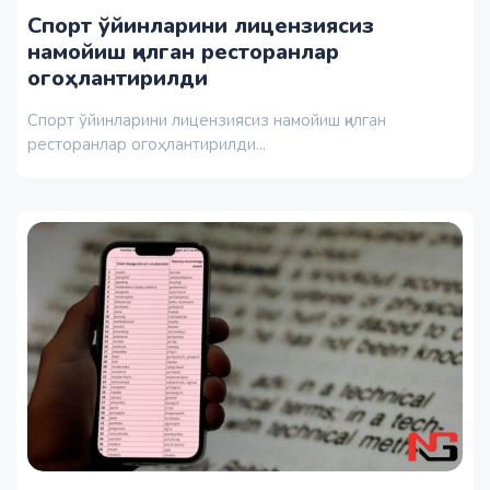
Спорт ўйинларини лицензиясиз
намойиш қилган ресторанлар
огоҳлантирилди
Спорт ўйинларини лицензиясиз намойиш қилган
ресторанлар огоҳлантирилди...