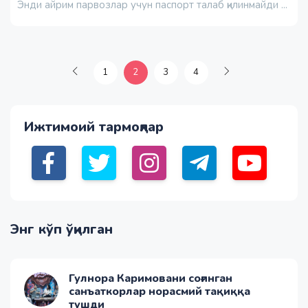
Энди айрим парвозлар учун паспорт талаб қилинмайди ...
1
2
3
4
Ижтимоий тармоқлар
Энг кўп ўқилган
Гулнора Каримовани соғинган
санъаткорлар норасмий тақиққа
тушди