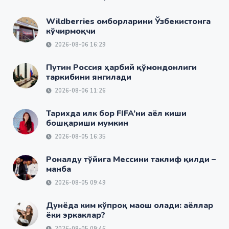
Wildberries омборларини Ўзбекистонга
кўчирмоқчи
2026-08-06 16:29
Путин Россия ҳарбий қўмондонлиги
таркибини янгилади
2026-08-06 11:26
Тарихда илк бор FIFA’ни аёл киши
бошқариши мумкин
2026-08-05 16:35
Роналду тўйига Мессини таклиф қилди –
манба
2026-08-05 09:49
Дунёда ким кўпроқ маош олади: аёллар
ёки эркаклар?
2026-08-05 09:46