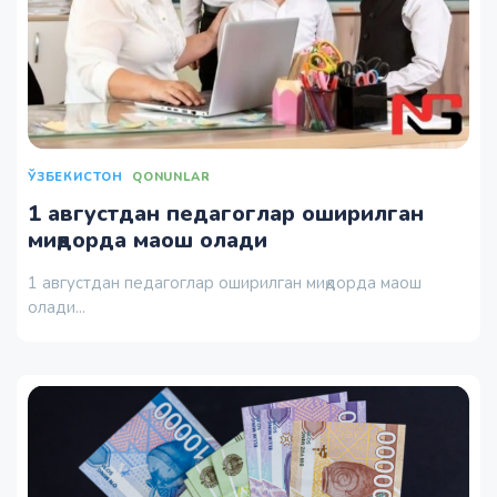
ЎЗБЕКИСТОН
QONUNLAR
1 августдан педагоглар оширилган
миқдорда маош олади
1 августдан педагоглар оширилган миқдорда маош
олади...