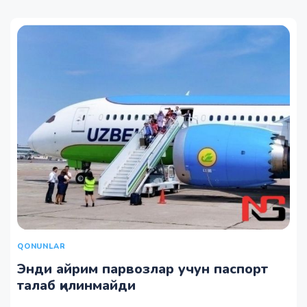
QONUNLAR
Энди айрим парвозлар учун паспорт
талаб қилинмайди