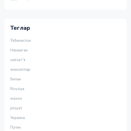
Теглар
Ўзбекистон
Наманган
сиёсат”•
жиноятлар
билан
Rossiya
жахон
jinoyat
Украина
Путин