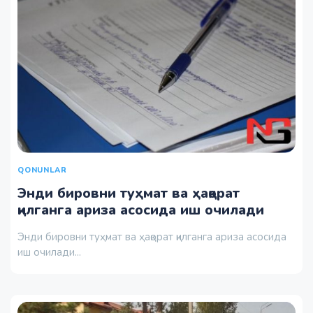
QONUNLAR
Энди бировни туҳмат ва ҳақорат
қилганга ариза асосида иш очилади
Энди бировни туҳмат ва ҳақорат қилганга ариза асосида
иш очилади...