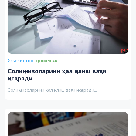
ЎЗБЕКИСТОН
QONUNLAR
Солиқ низоларини ҳал қилиш вақти
қисқаради
Солиқ низоларини ҳал қилиш вақти қисқаради...