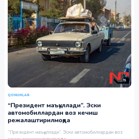
QONUNLAR
“Президент маъқуллади”. Эски
автомобиллардан воз кечиш
режалаштирилмоқда
“Президент маъқуллади”. Эски автомобиллардан воз