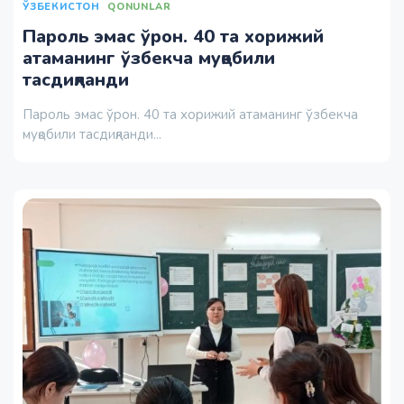
ЎЗБЕКИСТОН
QONUNLAR
Пароль эмас ўрон. 40 та хорижий
атаманинг ўзбекча муқобили
тасдиқланди
Пароль эмас ўрон. 40 та хорижий атаманинг ўзбекча
муқобили тасдиқланди...