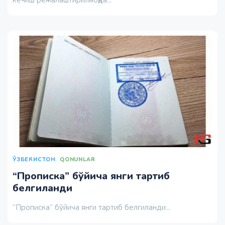
кечиш режалаштирилмоқда...
ЎЗБЕКИСТОН
QONUNLAR
“Прописка” бўйича янги тартиб
белгиланди
“Прописка” бўйича янги тартиб белгиланди...