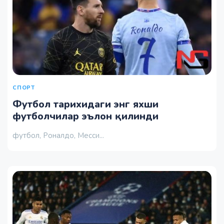
СПОРТ
Футбол тарихидаги энг яхши
футболчилар эълон қилинди
футбол, Роналдо, Месси...