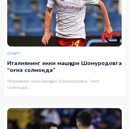
СПОРТ
Италиянинг икки машҳури Шомуродовга
“оғиз солмоқда”
Италиянинг икки машҳури Шомуродовга “оғиз
солмоқда”...