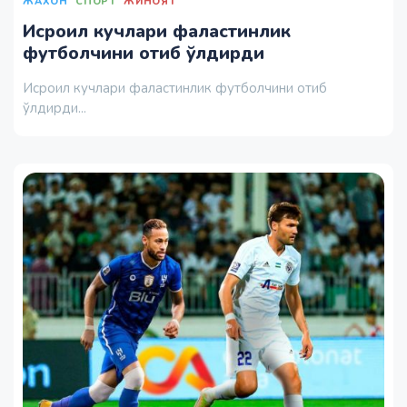
ЖАХОН
СПОРТ
ЖИНОЯТ
Исроил кучлари фаластинлик
футболчини отиб ўлдирди
Исроил кучлари фаластинлик футболчини отиб
ўлдирди...