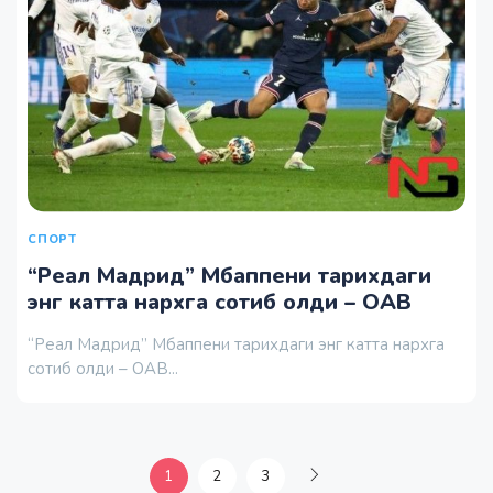
СПОРТ
“Реал Мадрид” Мбаппени тарихдаги
энг катта нархга сотиб олди – ОАВ
“Реал Мадрид” Мбаппени тарихдаги энг катта нархга
сотиб олди – ОАВ...
1
2
3