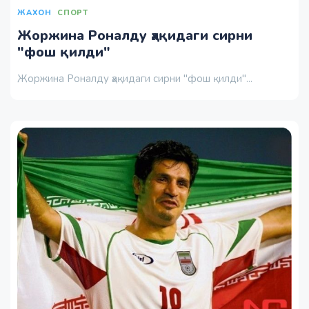
ЖАХОН
СПОРТ
Жоржина Роналду ҳақидаги сирни
"фош қилди"
Жоржина Роналду ҳақидаги сирни "фош қилди"...