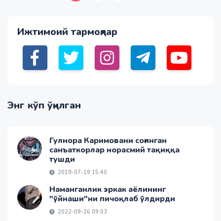
Ижтимоий тармоқлар
Энг кўп ўқилган
Гулнора Каримовани соғинган
санъаткорлар норасмий тақиққа
тушди
2019-07-19 15:40
Наманганлик эркак аёлининг
"ўйнаши"ни пичоқлаб ўлдирди
2022-09-26 09:03