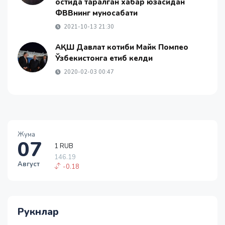
остида тарқалган хабар юзасидан
ФВВнинг муносабати
2021-10-13 21:30
АҚШ Давлат котиби Майк Помпео
Ўзбекистонга етиб келди
2020-02-03 00:47
1 RUB
146.19
Жума
-0.18
07
1 USD
11915.64
Август
28.92
1 EUR
13749.46
32.19
Рукнлар
1 RUB
146.19