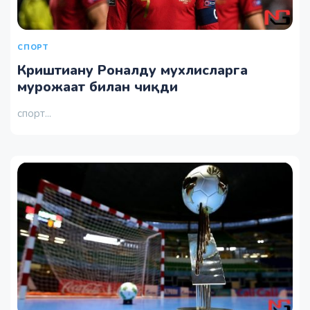
СПОРТ
Криштиану Роналду мухлисларга
мурожаат билан чиқди
спорт...