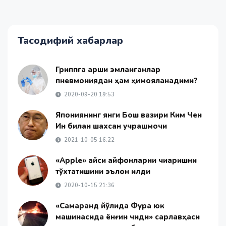
Тасодифий хабарлар
Гриппга қарши эмланганлар
пневмониядан ҳам ҳимояланадими?
2020-09-20 19:53
Япониянинг янги Бош вазири Ким Чен
Ин билан шахсан учрашмоқчи
2021-10-05 16:22
«Apple» қайси айфонларни чиқаришни
тўхтатишини эълон қилди
2020-10-15 21:36
«Самарқанд йўлида Фура юк
машинасида ёнғин чиқди» сарлавҳаси