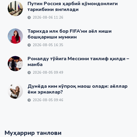
Путин Россия ҳарбий қўмондонлиги
таркибини янгилади
2026-08-06 11:26
Тарихда илк бор FIFA’ни аёл киши
бошқариши мумкин
2026-08-05 16:35
Роналду тўйига Мессини таклиф қилди –
манба
2026-08-05 09:49
Дунёда ким кўпроқ маош олади: аёллар
ёки эркаклар?
2026-08-05 09:46
Муҳаррир танлови