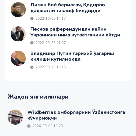
Лиман бой берилгач, Қодиров
даҳшатли таклиф билдирди
2022-10-02 14:17
Песков референдумдан кейин
Украинани нима кутаётганини айтди
2022-09-26 21:07
Владимир Путин тарихий ўзгариш
қилиши кутилмоқда
2022-09-29 16:15
Жаҳон янгиликлари
Wildberries омборларини Ўзбекистонга
кўчирмоқчи
2026-08-06 16:29