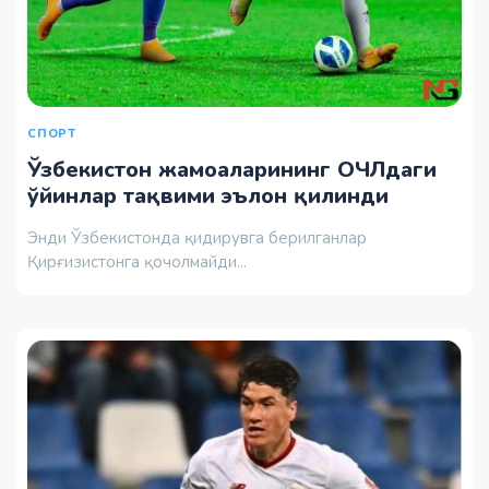
СПОРТ
Ўзбекистон жамоаларининг ОЧЛдаги
ўйинлар тақвими эълон қилинди
Энди Ўзбекистонда қидирувга берилганлар
Қирғизистонга қочолмайди...