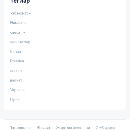
Теглар
Ўзбекистон
Наманган
сиёсат”•
жиноятлар
билан
Rossiya
жахон
jinoyat
Украина
Путин
Янгиликлар
Жамият
Жаҳон янгиликлари
ОАВ ҳақида