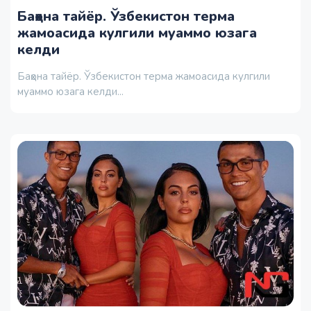
Баҳона тайёр. Ўзбекистон терма
жамоасида кулгили муаммо юзага
келди
Баҳона тайёр. Ўзбекистон терма жамоасида кулгили
муаммо юзага келди...