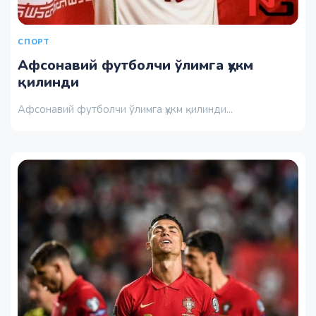
СПОРТ
Афсонавий футболчи ўлимга ҳукм
қилинди
Афсонавий футболчи ўлимга ҳукм қилинди...