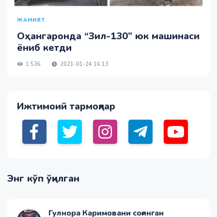
ЖАМИЯТ
Оҳангаронда “Зил-130” юк машинаси
ёниб кетди
1 536
2021-01-24 16:13
Ижтимоий тармоқлар
Энг кўп ўқилган
Гулнора Каримовани соғинган