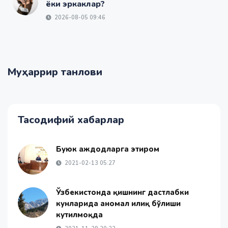
ёки эркаклар?
2026-08-05 09:46
Муҳаррир танлови
Тасодифий хабарлар
Буюк аждодларга эҳтиром
2021-02-13 05:27
Ўзбекистонда қишнинг дастлабки
кунларида аномал илиқ бўлиши
кутилмоқда