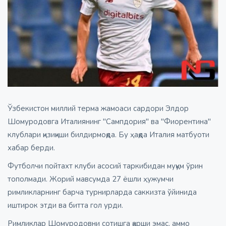
Ўзбекистон миллий терма жамоаси сардори Элдор
Шомуродовга Италиянинг "Сампдория" ва "Фиорентина"
клублари қизиқиши билдирмоқда. Бу ҳақда Италия матбуоти
хабар берди.
Футболчи пойтахт клуби асосий таркибидан муқум ўрин
тополмади. Жорий мавсумда 27 ёшли ҳужумчи
римликларнинг барча турнирларда саккизта ўйинида
иштирок этди ва битта гол урди.
Римликлар Шомуродовни сотишга қарши эмас, аммо