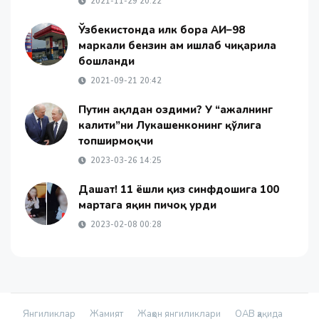
2021-11-29 20:22
Ўзбекистонда илк бора АИ–98
маркали бензин ҳам ишлаб чиқарила
бошланди
2021-09-21 20:42
Путин ақлдан оздими? У “ажалнинг
калити”ни Лукашенконинг қўлига
топширмоқчи
2023-03-26 14:25
Даҳшат! 11 ёшли қиз синфдошига 100
мартага яқин пичоқ урди
2023-02-08 00:28
Янгиликлар
Жамият
Жаҳон янгиликлари
ОАВ ҳақида