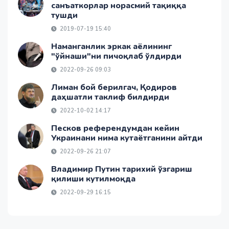
санъаткорлар норасмий тақиққа
тушди
2019-07-19 15:40
Наманганлик эркак аёлининг
"ўйнаши"ни пичоқлаб ўлдирди
2022-09-26 09:03
Лиман бой берилгач, Қодиров
даҳшатли таклиф билдирди
2022-10-02 14:17
Песков референдумдан кейин
Украинани нима кутаётганини айтди
2022-09-26 21:07
Владимир Путин тарихий ўзгариш
қилиши кутилмоқда
2022-09-29 16:15