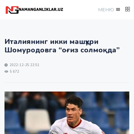
МEНЮ
Италиянинг икки машҳури
Шомуродовга “оғиз солмоқда”
2022-12-25 22:51
5 672