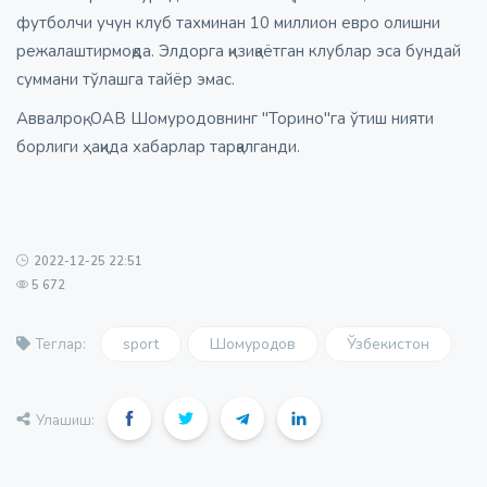
футболчи учун клуб тахминан 10 миллион евро олишни
режалаштирмоқда. Элдорга қизиқаётган клублар эса бундай
суммани тўлашга тайёр эмас.
Аввалроқ, ОАВ Шомуродовнинг "Торино"га ўтиш нияти
борлиги ҳақида хабарлар тарқалганди.
2022-12-25 22:51
5 672
sport
Шомуродов
Ўзбекистон
Теглар:
Улашиш: