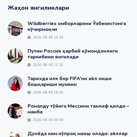
Жаҳон янгиликлари
Wildberries омборларини Ўзбекистонга
кўчирмоқчи
2026-08-06 16:29
Путин Россия ҳарбий қўмондонлиги
таркибини янгилади
2026-08-06 11:26
Тарихда илк бор FIFA’ни аёл киши
бошқариши мумкин
2026-08-05 16:35
Роналду тўйига Мессини таклиф қилди –
манба
2026-08-05 09:49
Дунёда ким кўпроқ маош олади: аёллар