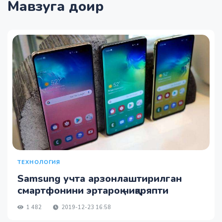
Мавзуга доир
ТЕХНОЛОГИЯ
Samsung учта арзонлаштирилган
смартфонини эртароқ чиқаряпти
1 482
2019-12-23 16:58