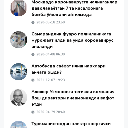
Москвада коронавирусга чалинганлар
даволанаётган 7 та касалхонага
бомба қўйилгани айтилмоқда
2020-05-18 23:50
Самарқандлик фуқаро поликлиникага
мурожаат қилди ва унда коронавирус
аниқланди
2020-04-08 06:30
Автобусда саёҳат қилиш нархлари
қанчага ошди?
2021-12-07 19:23
Алишер Усмоновга тегишли компания
бош директори пневмониядан вафот
этди
2020-04-29 20:40
Туркманистондан электр энергияси