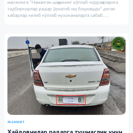
манзилига "Наманган шаҳрининг кўплаб чорраҳаларига
тадбиркорлар радар ўрнатиб иш бошлашди" деган
хабарлар келиб кўплаб мухокамаларга сабаб…...
ЖАМИЯТ
Ҳайдовчилар радарга тушмаслик учун