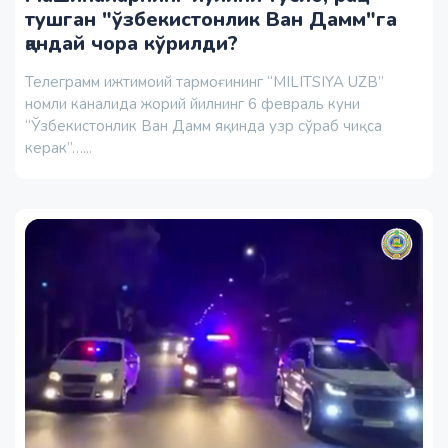
тушган "ўзбекистонлик Ван Дамм"га
қандай чора кўрилди?
Телеграмм ижтимоий тармоғининг “MILITSIYA UZB”
номли каналида жорий йилнинг 6 февраль куни
“Ўзбекистонлик Ван Дамм яқинда узр сўраб чиқса
керак”…...