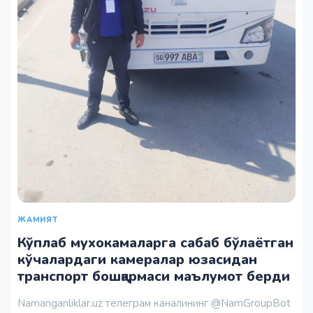
ЖАМИЯТ
Кўплаб мухокамаларга сабаб бўлаётган
кўчалардаги камералар юзасидан
транспорт бошқармаси маълумот берди
Namanganliklar.uz телеграм каналининг @NamGroupBot