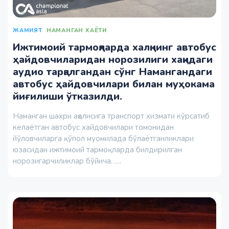
ЖАМИЯТ
НАМАНГАН ХАЁТИ
Ижтимоий тармоқларда халқнинг автобус
ҳайдовчиларидан норозилиги хақидаги
аудио тарқалгандан сўнг Намангандаги
автобус ҳайдовчилари билан муҳокама
йиғилиши ўтказилди.
Наманган шахри аҳолисига транспорт хизмати кўрсатиб
келаётган автобус хайдовчилари томонидан
йўловчиларга қўпол муомилада бўлаётганликлари
юзасидан ижтимоий тармоқларда билдирилган
норозигарчиликлар бўйича…...