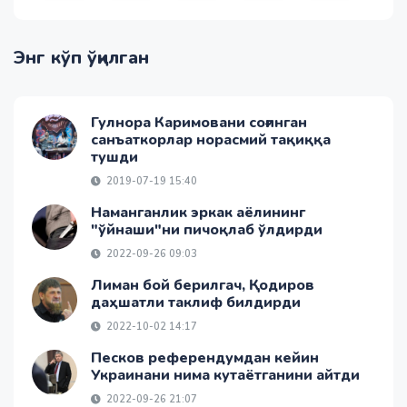
Энг кўп ўқилган
Гулнора Каримовани соғинган
санъаткорлар норасмий тақиққа
тушди
2019-07-19 15:40
Наманганлик эркак аёлининг
"ўйнаши"ни пичоқлаб ўлдирди
2022-09-26 09:03
Лиман бой берилгач, Қодиров
даҳшатли таклиф билдирди
2022-10-02 14:17
Песков референдумдан кейин
Украинани нима кутаётганини айтди
2022-09-26 21:07