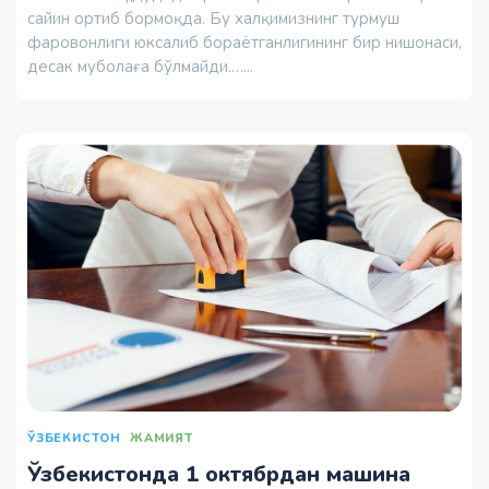
сайин ортиб бормоқда. Бу халқимизнинг турмуш
фаровонлиги юксалиб бораётганлигининг бир нишонаси,
десак муболаға бўлмайди.…...
ЎЗБЕКИСТОН
ЖАМИЯТ
Ўзбекистонда 1 октябрдан машина