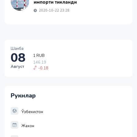
импорти тикланди
2020-10-22 23:28
Шанба
08
1 RUB
146.19
Август
-0.18
1 USD
11915.64
28.92
Рукнлар
1 EUR
13749.46
32.19
Ўзбекистон
Жахон