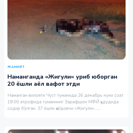
ЖАМИЯТ
Наманганда «Жигули» уриб юборган
20 ёшли аёл вафот этди
Наманган вилояти Чуст туманида 26 декабрь куни соат
18:00 атрофида туманнинг Зарафшон МФЙ ҳудудида
содир бўлган. 37 ёшли ҳайдовчи «Жигули»…...