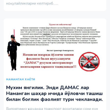
ноқулайликларни келтириб…...
НАМАНГАН ХАЁТИ
Мухим янгилик. Энди ДАМАС лар
Наманган шаҳар ичида йўловчи ташиш
билан боғлик фаолият тури чекланади.
Вилоятимиз ҳудудида транспорт воситалари сони кун