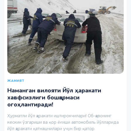
ЖАМИЯТ
Наманган вилояти Йўл ҳаракати
хавфсизлиги бошқармаси
огоҳлантиради!
Ҳурматли йўл ҳаракати иштирокчилари! Об-ҳавонинг
кескин ўзгариши ва қор ёғиши автомобиль йўлларида
йўл ҳаракати қатнашчилари учун бир қатор