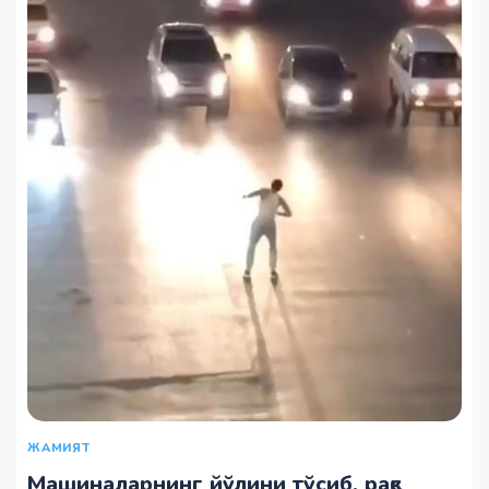
ЖАМИЯТ
Машиналарнинг йўлини тўсиб, рақс