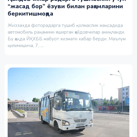
“жасад бор” ёзуви билан рақамларини
беркитишмоқда
Жиззахда фоторадарга тушиб қолмаслик мақсадида
автомобиль рақамини яширган ҳайдовчилар аниқланди.
Бу ҳақда ЙҲХББ мабуот хизмати хабар берди. Маълум
қилинишича, 7…...