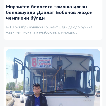
Мирзиёев бевосита томоша қилган
беллашувда Давлат Бобонов жаҳон
чемпиони бўлди
6-13 октябрь кунлари Тошкент шаҳри дзюдо бўйича
жаҳон чемпионатига мезбонлик қилмоқда....