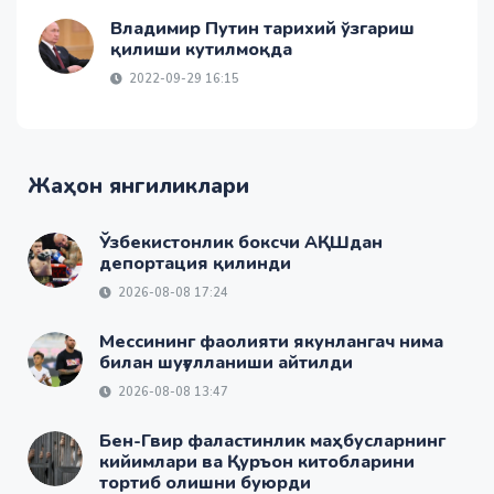
Владимир Путин тарихий ўзгариш
қилиши кутилмоқда
2022-09-29 16:15
Жаҳон янгиликлари
Ўзбекистонлик боксчи АҚШдан
депортация қилинди
2026-08-08 17:24
Мессининг фаолияти якунлангач нима
билан шуғулланиши айтилди
2026-08-08 13:47
Бен-Гвир фаластинлик маҳбусларнинг
кийимлари ва Қуръон китобларини
тортиб олишни буюрди