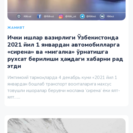
ЖАМИЯТ
Ички ишлар вазирлиги Ўзбекистонда
2021 йил 1 январдан автомобилларга
«сирена» ва «мигалка» ўрнатишга
рухсат берилиши ҳақидаги хабарни рад
этди
Ижтимоий тармоқларда 4 декабрь куни «2021 йил 1
январдан бошлаб транспорт воситаларига махсус
товушли ишоралар берувчи мослама ‘сирена’ ёки ялт-
ялт…...