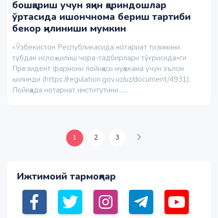
бошқариш учун яқин қариндошлар
ўртасида ишончнома бериш тартиби
бекор қилиниши мумкин
«Ўзбекистон Республикасида нотариат тизимини
тубдан ислоҳ қилиш чора-тадбирлари тўғрисида»ги
Президент фармони лойиҳаси муҳокама учун эълон
қилинди (https://regulation.gov.uz/uz/document/4931).
Лойиҳада нотариат институтини…...
1
2
3
Ижтимоий тармоқлар