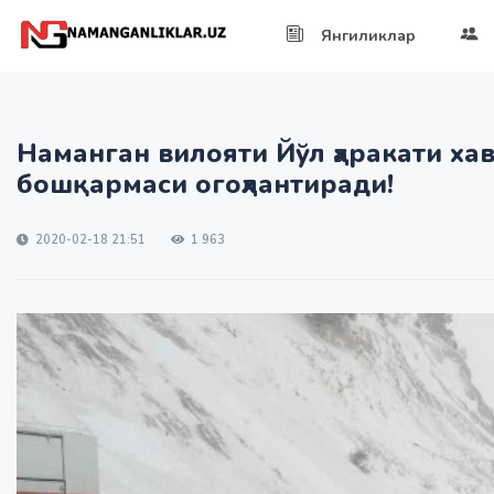
Янгиликлар
Наманган вилояти Йўл ҳаракати ха
бошқармаси огоҳлантиради!
2020-02-18 21:51
1 963