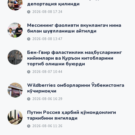
депортация қилинди
2026-08-08 17:24
Мессининг фаолияти якунлангач нима
билан шуғулланиши айтилди
2026-08-08 13:47
Бен-Гвир фаластинлик маҳбусларнинг
кийимлари ва Қуръон китобларини
тортиб олишни буюрди
2026-08-07 10:44
Wildberries омборларини Ўзбекистонга
кўчирмоқчи
2026-08-06 16:29
Путин Россия ҳарбий қўмондонлиги
таркибини янгилади
2026-08-06 11:26