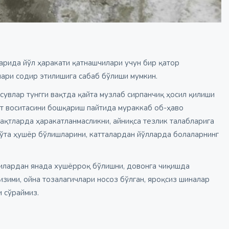
арида йўл ҳаракати қатнашчилари учун бир қатор
ари содир этилишига сабаб бўлиши мумкин.
 сувлар тунгги вақтда қайта музлаб сирпанчиқ ҳосил қилиши
рт воситасини бошқариш пайтида мураккаб об-ҳаво
вақтларда ҳаракатланмасликни, айниқса тезлик талабларига
 ўта ҳушёр бўлишларини, катталардан йўлларда болаларнинг
чилардан янада хушёрроқ бўлишни, довонга чиқишда
изими, ойна тозалагичлари носоз бўлган, яроқсиз шиналар
 сўраймиз.