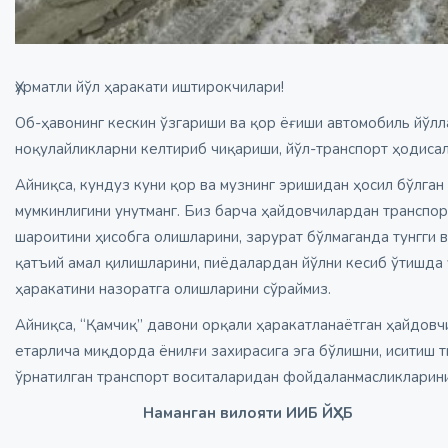
Ҳурматли йўл ҳаракати иштирокчилари!
Об-ҳавонинг кескин ўзгариши ва қор ёғиши автомобиль йўлл
ноқулайликларни келтириб чиқариши, йўл-транспорт ҳодисал
Айниқса, кундуз куни қор ва музнинг эришидан ҳосил бўлган
мумкинлигини унутманг. Биз барча ҳайдовчилардан транспо
шароитини ҳисобга олишларини, зарурат бўлмаганда тунгги 
қатъий амал қилишларини, пиёдалардан йўлни кесиб ўтишда
ҳаракатини назоратга олишларини сўраймиз.
Айниқса, “Қамчиқ” давони орқали ҳаракатланаётган ҳайдов
етарлича миқдорда ёнилғи захирасига эга бўлишни, иситиш т
ўрнатилган транспорт воситаларидан фойдаланмасликларини
Наманган вилояти ИИБ ЙҲХБ