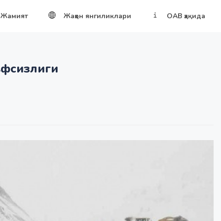
Жамият
Жаҳон янгиликлари
ОАВ ҳақида
вфсизлиги