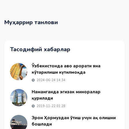
Муҳаррир танлови
Тасодифий хабарлар
Ўзбекистонда ҳаво ҳарорати яна
кўтарилиши кутилмоқда
2024-06-24 14:34
Наманганда эгизак миноралар
қурилади
2019-11-22 01:28
Эрон Ҳормуздан ўтиш учун ҳақ олишни
бошлади