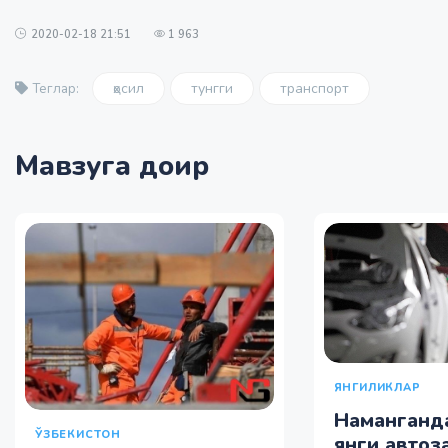
2020-02-18 21:51
1 963
ҳосил
тунгги
транспорт
Теглар:
Мавзуга доир
ЯНГИЛИКЛАР
Наманганда
ЎЗБЕКИСТОН
янги автоз