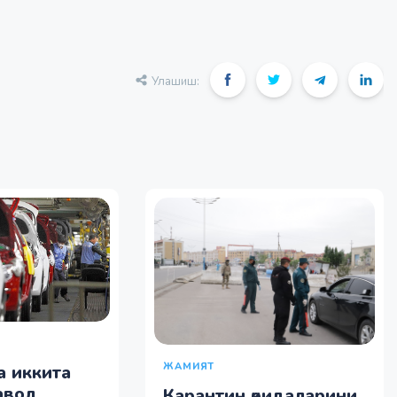
Улашиш:
ЖАМИЯТ
 иккита
авод
Карантин қоидаларини