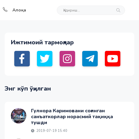
Алоқа
Ижтимоий тармоқлар
Энг кўп ўқилган
Гулнора Каримовани соғинган
санъаткорлар норасмий тақиққа
тушди
2019-07-19 15:40