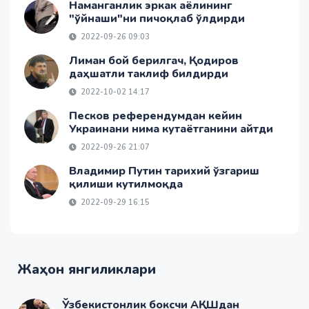
Наманганлик эркак аёлининг
"ўйнаши"ни пичоқлаб ўлдирди
2022-09-26 09:03
Лиман бой берилгач, Қодиров
даҳшатли таклиф билдирди
2022-10-02 14:17
Песков референдумдан кейин
Украинани нима кутаётганини айтди
2022-09-26 21:07
Владимир Путин тарихий ўзгариш
қилиши кутилмоқда
2022-09-29 16:15
Жаҳон янгиликлари
Ўзбекистонлик боксчи АҚШдан