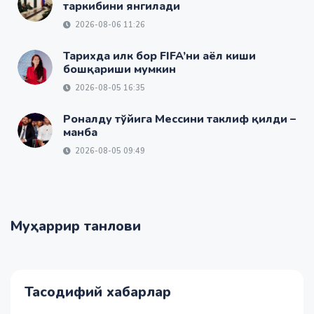
таркибини янгилади
2026-08-06 11:26
Тарихда илк бор FIFA’ни аёл киши
бошқариши мумкин
2026-08-05 16:35
Роналду тўйига Мессини таклиф қилди –
манба
2026-08-05 09:49
Муҳаррир танлови
Тасодифий хабарлар