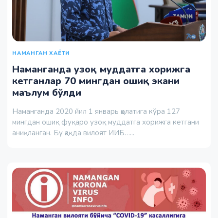
НАМАНГАН ХАЁТИ
Наманганда узоқ муддатга хорижга
кетганлар 70 мингдан ошиқ экани
маълум бўлди
Наманганда 2020 йил 1 январь ҳолатига кўра 127
мингдан ошиқ фуқаро узоқ муддатга хорижга кетгани
аниқланган. Бу ҳақда вилоят ИИБ…...