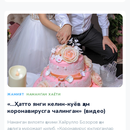
ЖАМИЯТ
НАМАНГАН ХАЁТИ
«...Ҳатто янги келин-куёв ҳам
коронавирусга чалинган» (видео)
Наманган вилояти ҳокими Хайрулло Бозоров ҳам
аҳолига мурожаат қилиб, «Коронавирус юқтирганлар