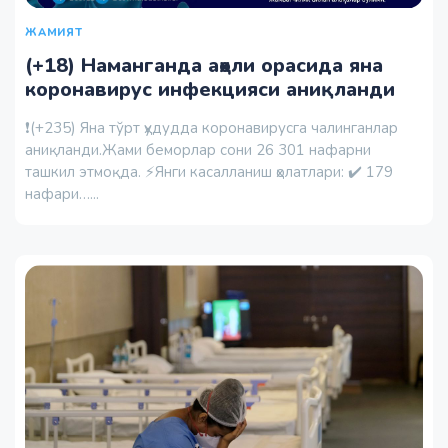
ЖАМИЯТ
(+18) Наманганда аҳоли орасида яна
коронавирус инфекцияси аниқланди
❗️(+235) Яна тўрт ҳудудда коронавирусга чалинганлар
аниқланди.Жами беморлар сони 26 301 нафарни
ташкил этмоқда. ⚡️Янги касалланиш ҳолатлари: ✔️ 179
нафари…...