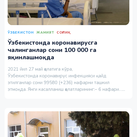
ЎЗБЕКИСТОН
ЖАМИЯТ
СОҒЛИҚ
Ўзбекистонда коронавирусга
чалинганлар сони 100 000 га
яқинлашмоқда
2021 йил 27 май ҳолатига кўра,
Ўзбекистонда коронавирус инфекцияси қайд
этилганлар сони 99580 (+236) нафарни ташкил
этмоқда. Янги касалланиш ҳолатларининг:– 6 нафари…...