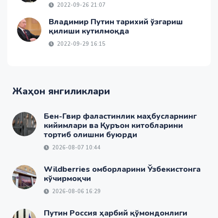
2022-09-26 21:07
Владимир Путин тарихий ўзгариш
қилиши кутилмоқда
2022-09-29 16:15
Жаҳон янгиликлари
Бен-Гвир фаластинлик маҳбусларнинг
кийимлари ва Қуръон китобларини
тортиб олишни буюрди
2026-08-07 10:44
Wildberries омборларини Ўзбекистонга
кўчирмоқчи
2026-08-06 16:29
Путин Россия ҳарбий қўмондонлиги