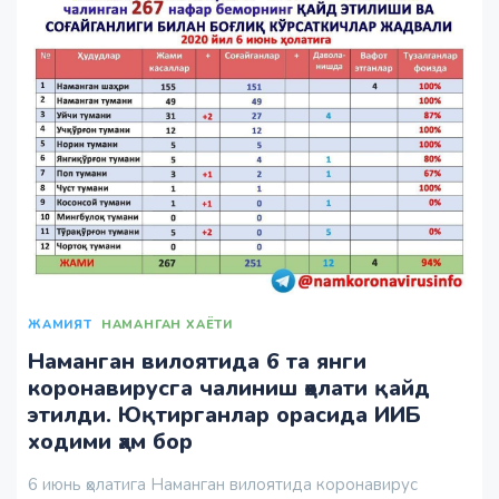
ЖАМИЯТ
НАМАНГАН ХАЁТИ
Наманган вилоятида 6 та янги
коронавирусга чалиниш ҳолати қайд
этилди. Юқтирганлар орасида ИИБ
ходими ҳам бор
6 июнь ҳолатига Наманган вилоятида коронавирус