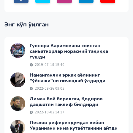
Энг кўп ўқилган
Гулнора Каримовани соғинган
санъаткорлар норасмий тақиққа
тушди
2019-07-19 15:40
Наманганлик эркак аёлининг
"ўйнаши"ни пичоқлаб ўлдирди
2022-09-26 09:03
Лиман бой берилгач, Қодиров
даҳшатли таклиф билдирди
2022-10-02 14:17
Песков референдумдан кейин
Украинани нима кутаётганини айтди