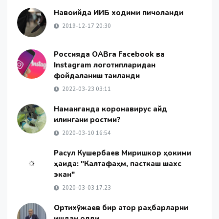
Навоийда ИИБ ходими пичоқланди
2019-12-17 20:30
Россияда ОАВга Facebook ва
Instagram логотипларидан
фойдаланиш тақиқланди
2022-03-23 03:11
Наманганда коронавирус қайд
қилингани ростми?
2020-03-10 16:54
Расул Кушербаев Миришкор ҳокими
ҳақида: "Калтафаҳм, пасткаш шахс
экан"
2020-03-03 17:23
Ортиқхўжаев бир қатор раҳбарларни
ишдан олди