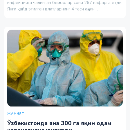
инфекцияга чалинган беморлар сони 267 нафарга етди.
Янги қайд этилган ҳолатларнинг 4 таси аҳоли…...
ЖАМИЯТ
Ўзбекистонда яна 300 га яқин одам