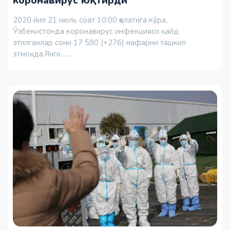
коронавирус юқтирди
2020 йил 21 июль соат 10:00 ҳолатига кўра,
Ўзбекистонда коронавирус инфекцияси қайд
этилганлар сони 17 590 (+276) нафарни ташкил
этмоқда.Янги…...