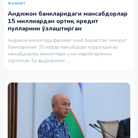
ЖАМИЯТ
Андижон банкларидаги мансабдорлар
15 миллиардан ортиқ кредит
пулларини ўзлаштирган
Андижон вилоятида фаолият олиб бораётган тижорат
банкларининг 20 нафар мансабдори коррупция ва
мансабдорлик жиноятлари учун жавобгарликка
тортилган. Бу ҳақда вилоят…...