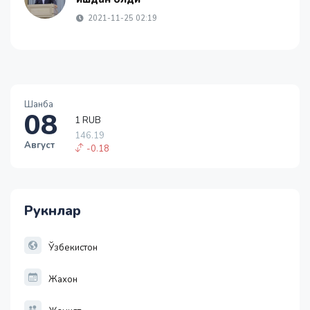
2021-11-25 02:19
Шанба
1 RUB
08
146.19
-0.18
Август
1 USD
11915.64
28.92
1 EUR
Рукнлар
13749.46
32.19
1 RUB
Ўзбекистон
146.19
-0.18
Жахон