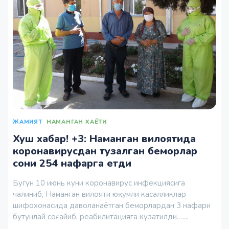
ЖАМИЯТ
НАМАНГАН ХАЁТИ
Хуш хабар! +3: Наманган вилоятида
коронавирусдан тузалган беморлар
сони 254 нафарга етди
Бугун 10 июнь куни коронавирус инфекциясига
чалиниб, Наманган вилояти юқумли касалликлар
шифохонасида даволанаётган беморлардан 3 нафари
бутунлай соғайиб, реабилитацияга кузатилди.…...