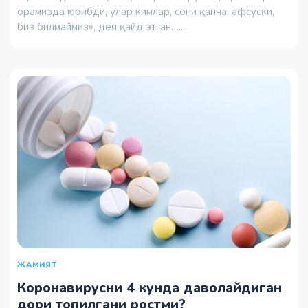
орамизда юрибди, улар кимлар, сони қанча, афсуски,
биз билмаймиз», дея қайд этган…...
ЖАМИЯТ
Коронавирусни 4 кунда даволайдиган
дори топилгани ростми?