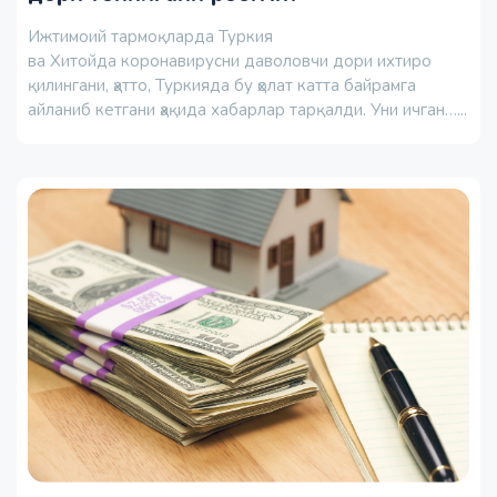
Ижтимоий тармоқларда Туркия
ва Хитойда коронавирусни даволовчи дори ихтиро
қилингани, ҳатто, Туркияда бу ҳолат катта байрамга
айланиб кетгани ҳақида хабарлар тарқалди. Уни ичган…...