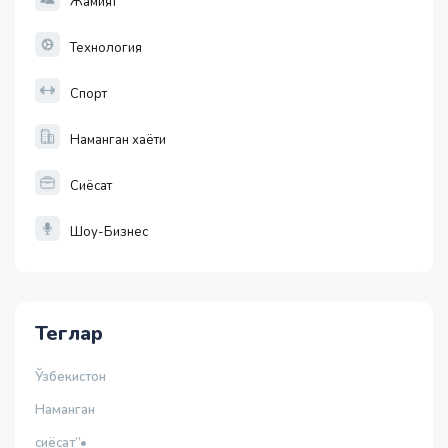
Жамият
Технология
Спорт
Наманган хаёти
Сиёсат
Шоу-Бизнес
Теглар
Ўзбекистон
Наманган
сиёсат”•