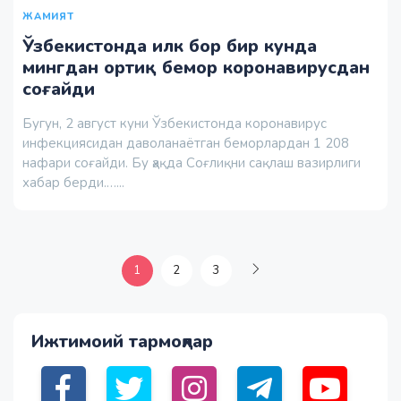
ЖАМИЯТ
Ўзбекистонда илк бор бир кунда
мингдан ортиқ бемор коронавирусдан
соғайди
Бугун, 2 август куни Ўзбекистонда коронавирус
инфекциясидан даволанаётган беморлардан 1 208
нафари соғайди. Бу ҳақда Соғлиқни сақлаш вазирлиги
хабар берди.…...
1
2
3
Ижтимоий тармоқлар