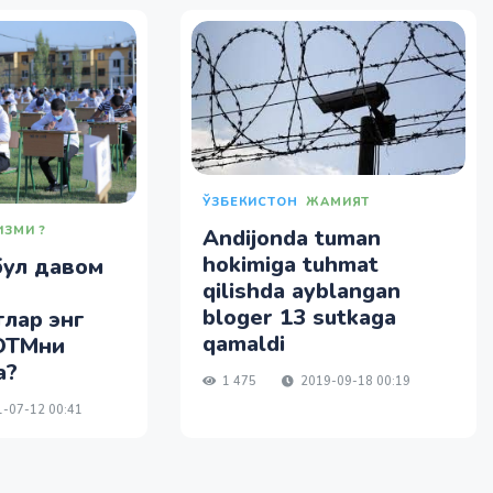
ЎЗБЕКИСТОН
ЖАМИЯТ
ИЗМИ ?
Andijonda tuman
hokimiga tuhmat
бул давом
qilishda ayblangan
bloger 13 sutkaga
лар энг
qamaldi
 ОТМни
а?
1 475
2019-09-18 00:19
-07-12 00:41