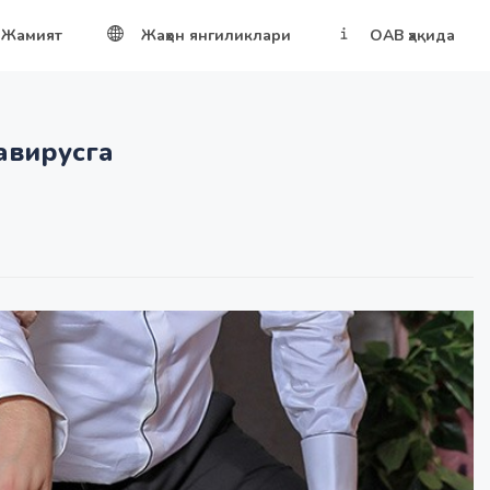
Жамият
Жаҳон янгиликлари
ОАВ ҳақида
навирусга