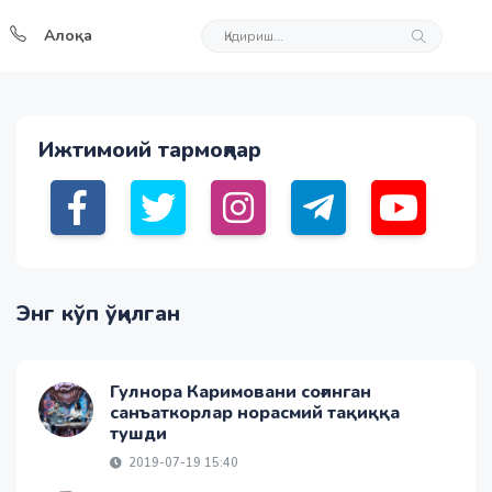
Алоқа
Ижтимоий тармоқлар
Энг кўп ўқилган
Гулнора Каримовани соғинган
санъаткорлар норасмий тақиққа
тушди
2019-07-19 15:40