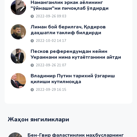
Наманганлик эркак аёлининг
"ўйнаши"ни пичоқлаб ўлдирди
2022-09-26 09:03
Лиман бой берилгач, Қодиров
даҳшатли таклиф билдирди
2022-10-02 14:17
Песков референдумдан кейин
Украинани нима кутаётганини айтди
2022-09-26 21:07
Владимир Путин тарихий ўзгариш
қилиши кутилмоқда
2022-09-29 16:15
Жаҳон янгиликлари
Бен-Гвир фаластинлик маҳбусларнинг