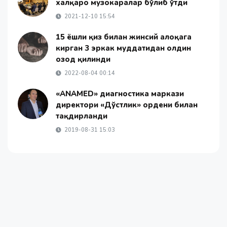
халқаро музокаралар бўлиб ўтди
2021-12-10 15:54
15 ёшли қиз билан жинсий алоқага
кирган 3 эркак муддатидан олдин
озод қилинди
2022-08-04 00:14
«АNAMED» диагностика маркази
директори «Дўстлик» ордени билан
тақдирланди
2019-08-31 15:03