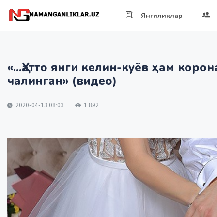
Янгиликлар
«...Ҳатто янги келин-куёв ҳам коро
чалинган» (видео)
2020-04-13 08:03
1 892