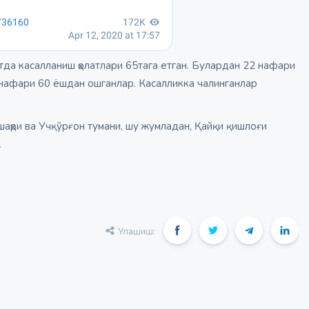
атда касалланиш ҳолатлари 65тага етган. Булардан 22 нафари
7 нафари 60 ёшдан ошганлар. Касалликка чалинганлар
шаҳри ва Учқўрғон тумани, шу жумладан, Қайқи қишлоғи
.
Улашиш: