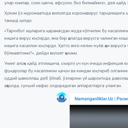
улар кимлар, сони қанча, афсуски, биз билмаймиз», дея қайд 
Ҳоким ўз мурожаатида вилоятда коронавирус тарқалишига қ
танқид қилди.
«Тарғибот ишларига қарамасдан жуда кўпчилик бу касаллик
кишига вирус юқтирди, яна бир ҳолатда вирусга чалинган киш
кишига касаллик юқтирди. Ҳатто янги келин-куёв ҳам вирусг
бўлмаяптими?», дейди вилоят ҳокими.
Унинг алоҳи қайд этилишича, охирги уч кун ичида инфекция юқ
фуқаролар бу касалликни қачон ва кимдан юқтириб олганин
оддий шамоллаш деб ўйлаб, ўзларини уй шароитида давола
аҳволда, сунъий нафас олдирадиган аппаратларга уланган.