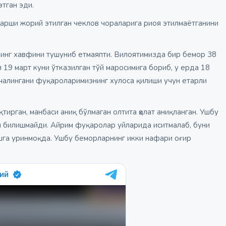
этган эди.
арши жорий этилган чеклов чораларига риоя этилмаётганини
нинг хавфини тушуниб етмаяпти. Вилоятимизда бир бемор 38
и 19 март куни ўтказилган тўй маросимига бориб, у ерда 18
а чалингани фуқароларимизнинг хулоса қилиши учун етарли
тирган, манбаси аниқ бўлмаган олтита ҳолат аниқланган. Ушбу
и билишмайди. Айрим фуқаролар уйларида иситмалаб, буни
шга уринмоқда. Ушбу беморларнинг икки нафари оғир