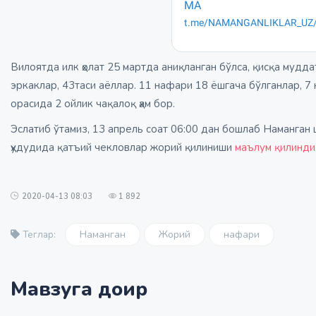
Вилоятда илк ҳолат 25 мартда аниқланган бўлса, қисқа мудд
эркаклар, 43таси аёллар. 11 нафари 18 ёшгача бўлганлар, 
орасида 2 ойлик чақалоқ ҳам бор.
Эслатиб ўтамиз, 13 апрель соат 06:00 дан бошлаб Наманган 
ҳудудида қатъий чекловлар жорий қилиниши
маълум қилинди
2020-04-13 08:03
1 892
Наманган
Жорий
нафари
Теглар:
Мавзуга доир