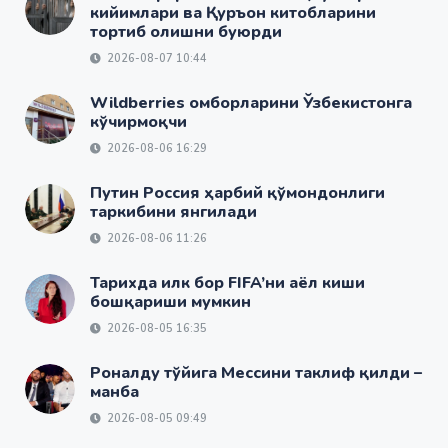
кийимлари ва Қуръон китобларини
тортиб олишни буюрди
2026-08-07 10:44
Wildberries омборларини Ўзбекистонга
кўчирмоқчи
2026-08-06 16:29
Путин Россия ҳарбий қўмондонлиги
таркибини янгилади
2026-08-06 11:26
Тарихда илк бор FIFA’ни аёл киши
бошқариши мумкин
2026-08-05 16:35
Роналду тўйига Мессини таклиф қилди –
манба
2026-08-05 09:49