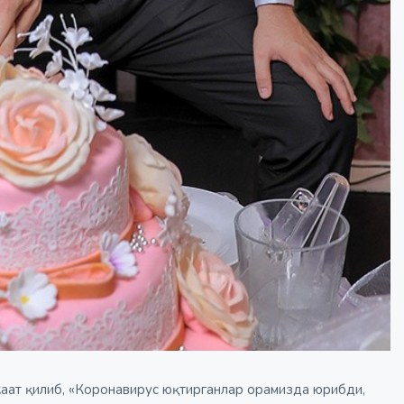
ожаат қилиб, «Коронавирус юқтирганлар орамизда юрибди,