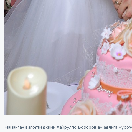
Наманган вилояти ҳокими Хайрулло Бозоров ҳам аҳолига мур