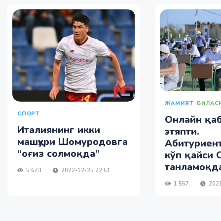
ЖАМИЯТ
БИЛАС
СПОРТ
Онлайн қа
Италиянинг икки
этяпти.
машҳури Шомуродовга
Абитуриент
“оғиз солмоқда”
кўп қайси
танламоқд
5 673
2022-12-25 22:51
1 557
2021