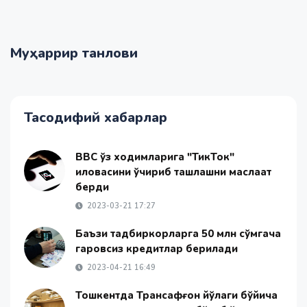
Муҳаррир танлови
Тасодифий хабарлар
BBC ўз ходимларига "ТикТок"
иловасини ўчириб ташлашни маслаҳат
берди
2023-03-21 17:27
Баъзи тадбиркорларга 50 млн сўмгача
гаровсиз кредитлар берилади
2023-04-21 16:49
Тошкентда Трансафғон йўлаги бўйича