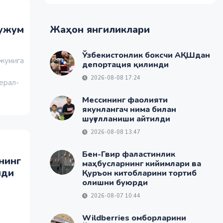
ҳужум
Жаҳон янгиликлари
Ўзбекистонлик боксчи АҚШдан
ужумига
депортация қилинди
2026-08-08 17:24
ерал-
Мессининг фаолияти
якунлангач нима билан
шуғулланиши айтилди
2026-08-08 13:47
Бен-Гвир фаластинлик
нинг
маҳбусларнинг кийимлари ва
нди
Қуръон китобларини тортиб
олишни буюрди
2026-08-07 10:44
Wildberries омборларини