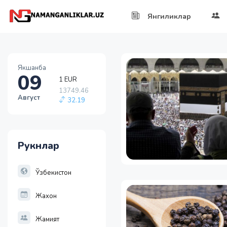
Янгиликлар
Якшанба
09
1 EUR
13749.46
Август
32.19
1 RUB
146.19
-0.18
1 USD
Рукнлар
11915.64
28.92
Ўзбекистон
1 EUR
13749.46
32.19
Жахон
Жамият