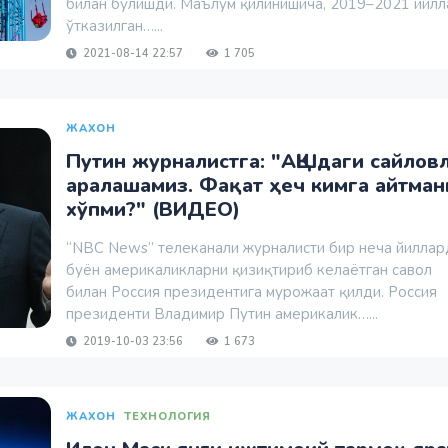
билан бўлишди. Маълум қилинишича, 2019–2021 йил
ўтказилган…...
2021-08-14 22:57
1 705
ЖАХОН
Путин журналистга: "АҚШдаги сайлов
аралашамиз. Фақат ҳеч кимга айтман
хўпми?" (ВИДЕО)
“NBC News” телеканали журналисти бир неча йиллар
буён америкаликларни қизиқтириб келаётган савол
билан Россия президентига мурожаат қилди. Россия
президенти Владимир Путин америкалик…...
2019-10-03 23:56
1 673
ЖАХОН
ТЕХНОЛОГИЯ