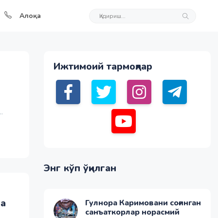
Алоқа
Ижтимоий тармоқлар
.
Энг кўп ўқилган
ша
Гулнора Каримовани соғинган
санъаткорлар норасмий