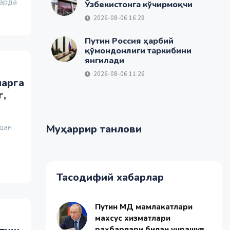
ларда
Ўзбекистонга кўчирмоқчи
2026-08-06 16:29
Путин Россия ҳарбий
қўмондонлиги таркибини
янгилади
2026-08-06 11:26
ларга
г,
дан
Муҳаррир танлови
Тасодифий хабарлар
Путин МДҲ мамлакатлари
махсус хизматлари
раҳбарлари билан учрашув