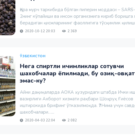
Қора мурч таркибида бўлган пиперин моддаси – SARS
2нинг кўпайиши ва инсон организмига кириб боришга
берадиган қисмларининг фаоллигига тўсқинлик қилиши
2020-10-12 20:03
2 369
ЎЗБЕКИСТОН
Нега спиртли ичимликлар сотувчи
шахобчалар ёпилмади, бу озиқ-овқат
эмас-ку?
Айни дақиқаларда АОКА ҳузуридаги штабда Ички и
вазирлиги Ахборот хизмати раҳбари Шоҳруҳ Ғиёсов
иштирокида брифинг ўтказилмоқда. ❓Нима учун савд
шахобчалари…...
2020-04-03 22:04
2 082