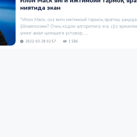
Илон Маск янги ижтимоий тармоқ яр
ниятида экан
"Илон Маск, сиз янги ижтимоий тармоқ яратиш ҳақида
ўйлаяпсизми? Очиқ кодли алгоритмга эга, сўз эркинли
унинг амал қилишига устувор…...
2022-03-28 02:57
1 586