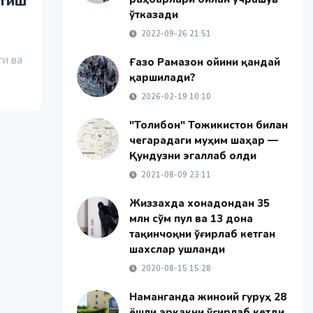
атиш
ўтказади
2022-09-26 21:51
ги ва
Ғазо Рамазон ойини қандай
қаршилади?
2026-02-19 10:10
"Толибон" Тожикистон билан
чегарадаги муҳим шаҳар —
Қундузни эгаллаб олди
2021-08-09 23:11
Жиззахда хонадондан 35
млн сўм пул ва 13 дона
тақинчоқни ўғирлаб кетган
шахслар ушланди
2020-08-15 15:28
Наманганда жиноий гуруҳ 28
ёшли эркакни ўғирлаб кетди