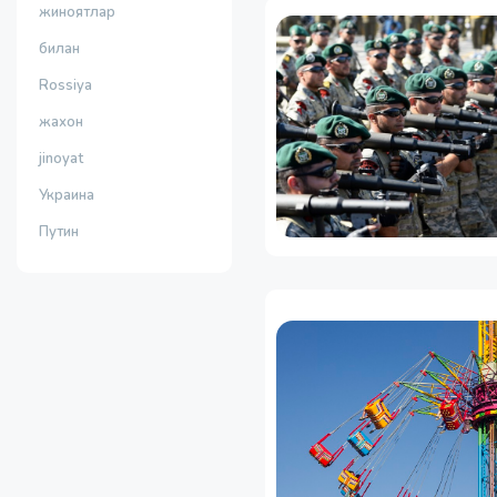
жиноятлар
билан
Rossiya
жахон
jinoyat
Украина
Путин