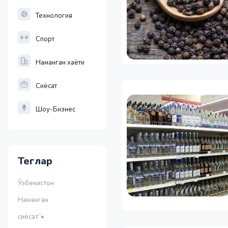
Технология
Спорт
Наманган хаёти
Сиёсат
Шоу-Бизнес
Теглар
Ўзбекистон
Наманган
сиёсат”•