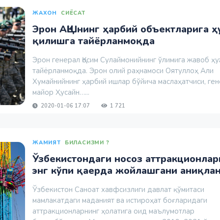
ЖАХОН
СИЁСАТ
Эрон АҚШнинг ҳарбий объектларига 
қилишга тайёрланмоқда
Эрон генерал Қосим Сулаймонийнинг ўлимига жавоб ҳ
тайёрланмоқда. Эрон олий раҳнамоси Оятуллоҳ Али
Хумайнийнинг ҳарбий ишлар бўйича маслаҳатчиси, ген
майор Ҳусайн…...
2020-01-06 17:07
1 721
ЖАМИЯТ
БИЛАСИЗМИ ?
Ўзбекистондаги носоз аттракционлар
энг кўпи қаерда жойлашгани аниқла
Ўзбекистон Саноат хавфсизлиги давлат қўмитаси
мамлакатдаги маданият ва истироҳат боғларидаги
аттракционларнинг ҳолатига оид маълумотлар