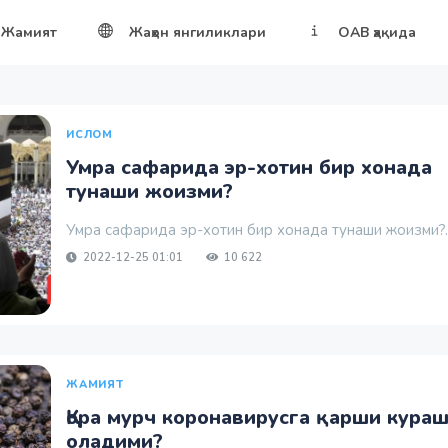
Жамият
Жаҳон янгиликлари
ОАВ ҳақида
ИСЛОМ
Умра сафарида эр-хотин бир хонада
тунаши жоизми?
Умра сафарида эр-хотин бир хонада тунаши жоизми?..
2022-12-25 01:01
10 622
ЖАМИЯТ
Қора мурч коронавирусга қарши кура
оладими?