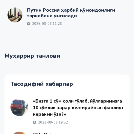
Путин Россия ҳарбий қўмондонлиги
таркибини янгилади
2026-08-06 11:26
Муҳаррир танлови
Тасодифий хабарлар
«Бизга 1 сўм солиқ тўлаб, йўлларимизга
10 сўмлик зарар келтираётган фаолият
керакми ўзи?»
2021-09-06 19:52