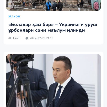
ЖАХОН
«Болалар ҳам бор» – Украинаги уруш
қурбонлари сони маълум қилинди
1 471
2022-02-26 21:18