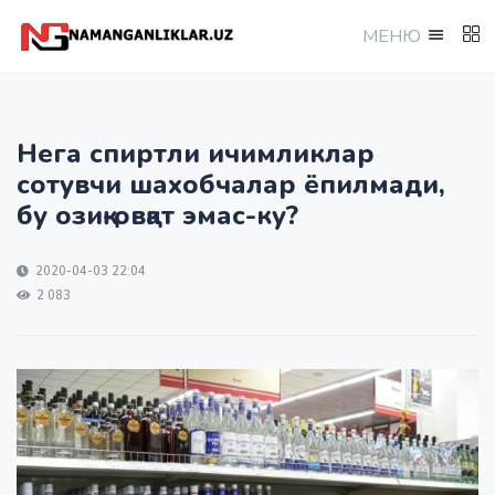
МEНЮ
Нега спиртли ичимликлар
сотувчи шахобчалар ёпилмади,
бу озиқ-овқат эмас-ку?
2020-04-03 22:04
2 083