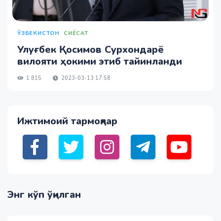
ЎЗБЕКИСТОН
СИЁСАТ
Улуғбек Қосимов Сурхондарё
вилояти ҳокими этиб тайинланди
1 815
2023-03-13 17:58
Ижтимоий тармоқлар
Энг кўп ўқилган