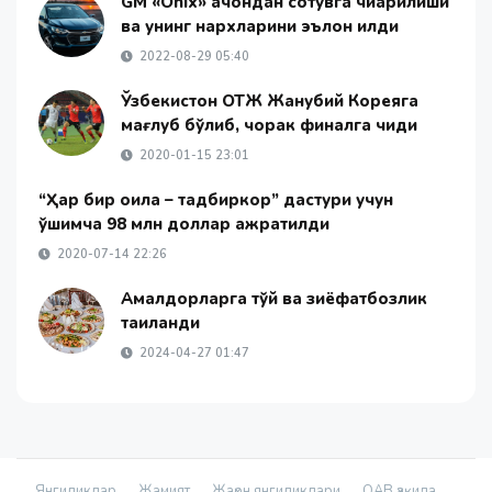
GM «Onix» қачондан сотувга чиқарилиши
ва унинг нархларини эълон қилди
2022-08-29 05:40
Ўзбекистон ОТЖ Жанубий Кореяга
мағлуб бўлиб, чорак финалга чиқди
2020-01-15 23:01
“Ҳар бир оила – тадбиркор” дастури учун
қўшимча 98 млн доллар ажратилди
2020-07-14 22:26
Амалдорларга тўй ва зиёфатбозлик
тақиқланди
2024-04-27 01:47
Янгиликлар
Жамият
Жаҳон янгиликлари
ОАВ ҳақида