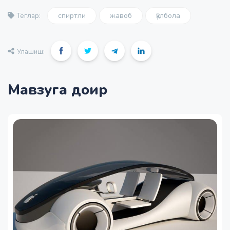
спиртли
жавоб
қўлбола
Теглар:
Улашиш:
Мавзуга доир