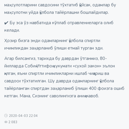
маҳсулотларини савдосини тўхтатиб қўйсак, одамлар бу
маҳсулотни уйда қўлбола тайёрлашни бошлайдилар.
✔️ Бу эса ўз навбатида кўплаб отравлениеларга олиб
келади.
Ҳозир бизга энди одамларнинг қўлбола спиртли
ичимликдан заҳарланиб ўлиши етмай турган эди.
Агар билсангиз, тарихда бу даврдан ўтганмиз, 80-
йилларда Собиқ Иттифоқ хукумати «сухой закон» эълон
қилган, яъни спиртли ичимликларни ишлаб чиқариш ва
савдоси тўхтатилган. Шу даврда одамларнинг қўлбола
тайёрланган спиртдан заҳарланиб ўлиши 400 фоизга ошиб
кетган. Мана, Сизнинг саволингизга аниқ жавоб.
2020-04-03 22:04
2 083