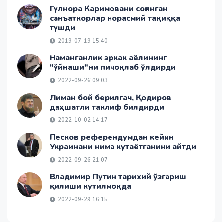
Гулнора Каримовани соғинган
санъаткорлар норасмий тақиққа
тушди
2019-07-19 15:40
Наманганлик эркак аёлининг
"ўйнаши"ни пичоқлаб ўлдирди
2022-09-26 09:03
Лиман бой берилгач, Қодиров
даҳшатли таклиф билдирди
2022-10-02 14:17
Песков референдумдан кейин
Украинани нима кутаётганини айтди
2022-09-26 21:07
Владимир Путин тарихий ўзгариш
қилиши кутилмоқда
2022-09-29 16:15