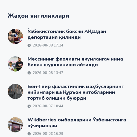
Жаҳон янгиликлари
Ўзбекистонлик боксчи АҚШдан
депортация қилинди
2026-08-08 17:24
Мессининг фаолияти якунлангач нима
билан шуғулланиши айтилди
2026-08-08 13:47
Бен-Гвир фаластинлик маҳбусларнинг
кийимлари ва Қуръон китобларини
тортиб олишни буюрди
2026-08-07 10:44
Wildberries омборларини Ўзбекистонга
кўчирмоқчи
2026-08-06 16:29