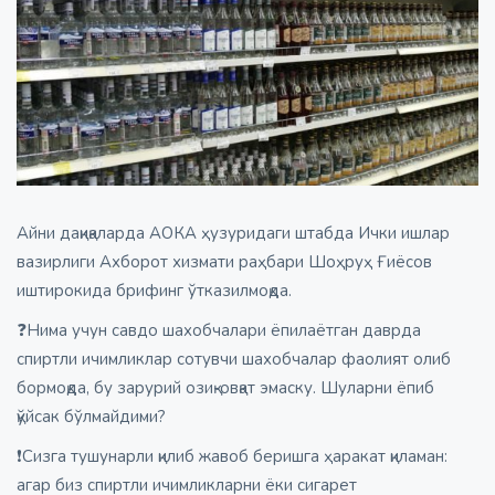
Айни дақиқаларда АОКА ҳузуридаги штабда Ички ишлар
вазирлиги Ахборот хизмати раҳбари Шоҳруҳ Ғиёсов
иштирокида брифинг ўтказилмоқда.
❓Нима учун савдо шахобчалари ёпилаётган даврда
спиртли ичимликлар сотувчи шахобчалар фаолият олиб
бормоқда, бу зарурий озиқ-овқат эмаску. Шуларни ёпиб
қўйсак бўлмайдими?
❗️Сизга тушунарли қилиб жавоб беришга ҳаракат қиламан:
агар биз спиртли ичимликларни ёки сигарет