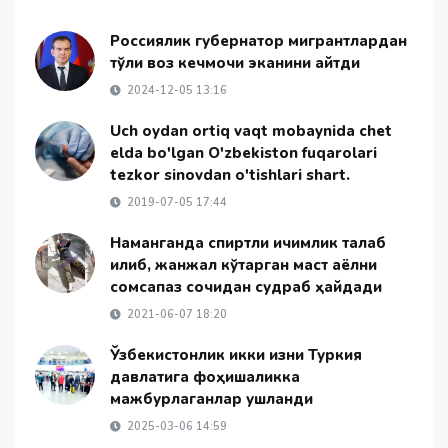
Россиялик губернатор мигрантлардан
тўлиқ воз кечмоқчи эканини айтди
2024-12-05 13:16
Uch oydan ortiq vaqt mobaynida chet
elda bo'lgan O'zbekiston fuqarolari
tezkor sinovdan o'tishlari shart.
2019-07-05 17:44
Наманганда спиртли ичимлик талаб
қилиб, жанжал кўтарган маст аёлни
сомсапаз сочидан судраб ҳайдади
2021-06-07 18:20
Ўзбекистонлик икки қизни Туркия
давлатига фоҳишаликка
мажбурлаганлар ушланди
2025-03-06 14:59