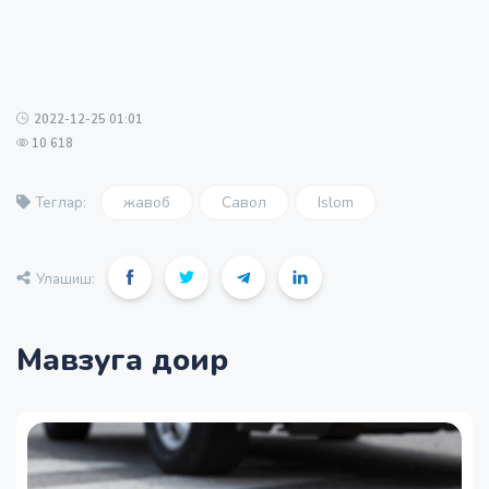
2022-12-25 01:01
10 618
жавоб
Савол
Islom
Теглар:
Улашиш:
Мавзуга доир