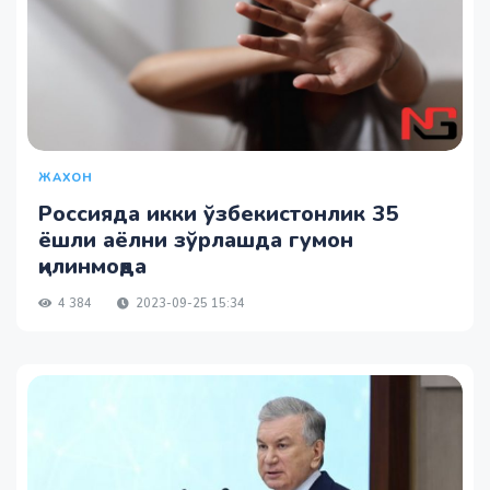
ЖАХОН
Россияда икки ўзбекистонлик 35
ёшли аёлни зўрлашда гумон
қилинмоқда
4 384
2023-09-25 15:34