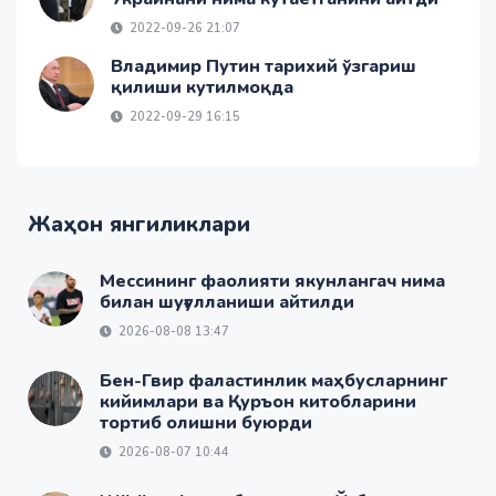
2022-09-26 21:07
Владимир Путин тарихий ўзгариш
қилиши кутилмоқда
2022-09-29 16:15
Жаҳон янгиликлари
Мессининг фаолияти якунлангач нима
билан шуғулланиши айтилди
2026-08-08 13:47
Бен-Гвир фаластинлик маҳбусларнинг
кийимлари ва Қуръон китобларини
тортиб олишни буюрди
2026-08-07 10:44