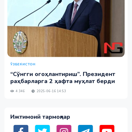
ЎЗБЕКИСТОН
“Сўнгги огоҳлантириш”. Президент
раҳбарларга 2 ҳафта муҳлат берди
4 346
2025-06-16 14:53
Ижтимоий тармоқлар