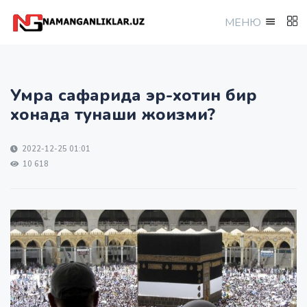
МEНЮ
Умра сафарида эр-хотин бир
хонада тунаши жоизми?
2022-12-25 01:01
10 618