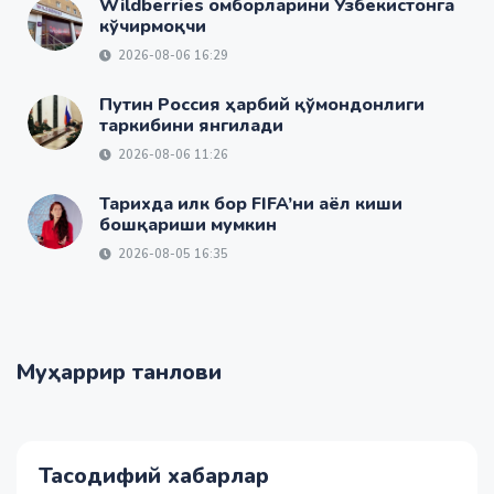
Wildberries омборларини Ўзбекистонга
кўчирмоқчи
2026-08-06 16:29
Путин Россия ҳарбий қўмондонлиги
таркибини янгилади
2026-08-06 11:26
Тарихда илк бор FIFA’ни аёл киши
бошқариши мумкин
2026-08-05 16:35
Муҳаррир танлови
Тасодифий хабарлар