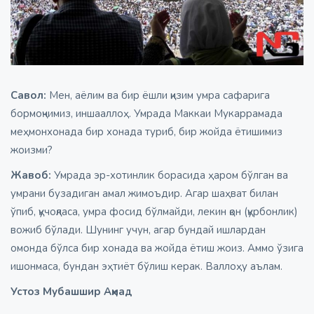
Савол:
Мен, аёлим ва бир ёшли қизим умра сафарига
бормоқчимиз, иншааллоҳ. Умрада Маккаи Мукаррамада
меҳмонхонада бир хонада туриб, бир жойда ётишимиз
жоизми?
Жавоб:
Умрада эр-хотинлик борасида ҳаром бўлган ва
умрани бузадиган амал жимоъдир. Агар шаҳват билан
ўпиб, қучоқласа, умра фосид бўлмайди, лекин қон (қурбонлик)
вожиб бўлади. Шунинг учун, агар бундай ишлардан
омонда бўлса бир хонада ва жойда ётиш жоиз. Аммо ўзига
ишонмаса, бундан эҳтиёт бўлиш керак. Валлоҳу аълам.
Устоз Мубашшир Аҳмад