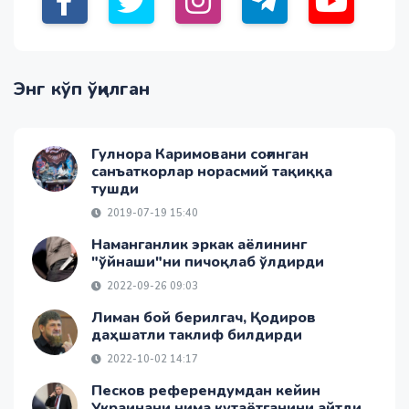
Энг кўп ўқилган
Гулнора Каримовани соғинган
санъаткорлар норасмий тақиққа
тушди
2019-07-19 15:40
Наманганлик эркак аёлининг
"ўйнаши"ни пичоқлаб ўлдирди
2022-09-26 09:03
Лиман бой берилгач, Қодиров
даҳшатли таклиф билдирди
2022-10-02 14:17
Песков референдумдан кейин
Украинани нима кутаётганини айтди