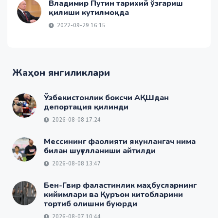
Владимир Путин тарихий ўзгариш
қилиши кутилмоқда
2022-09-29 16:15
Жаҳон янгиликлари
Ўзбекистонлик боксчи АҚШдан
депортация қилинди
2026-08-08 17:24
Мессининг фаолияти якунлангач нима
билан шуғулланиши айтилди
2026-08-08 13:47
Бен-Гвир фаластинлик маҳбусларнинг
кийимлари ва Қуръон китобларини
тортиб олишни буюрди
2026-08-07 10:44