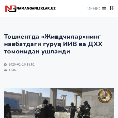
МEНЮ
Тошкентда «Жиҳодчилар»нинг
навбатдаги гуруҳи ИИВ ва ДХХ
томонидан ушланди
2020-01-10 16:51
1 584