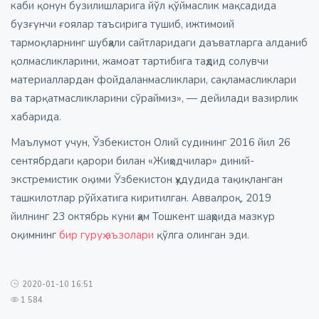
каби қонун бузилишларига йўл қўймаслик мақсадида
бузғунчи ғоялар таъсирига тушиб, ижтимоий
тармоқларнинг шубҳали сайтларидаги даъватларга алданиб
қолмасликларини, жамоат тартибига таҳдид солувчи
материаллардан фойдаланмасликлари, сақламасликлари
ва тарқатмасликларини сўраймиз», — дейилади вазирлик
хабарида.
Маълумот учун, Ўзбекистон Олий судининг 2016 йил 26
сентябрдаги қарори билан «Жиҳодчилар» диний-
экстремистик оқими Ўзбекистон ҳудудида тақиқланган
ташкилотлар рўйхатига киритилган. Аввалроқ, 2019
йилнинг 23 октябрь куни ҳам Тошкент шаҳрида мазкур
оқимнинг
бир гуруҳ аъзолари
қўлга олинган эди.
2020-01-10 16:51
1 584