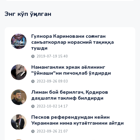
Энг кўп ўқилган
Гулнора Каримовани соғинган
санъаткорлар норасмий тақиққа
тушди
2019-07-19 15:40
Наманганлик эркак аёлининг
"ўйнаши"ни пичоқлаб ўлдирди
2022-09-26 09:03
Лиман бой берилгач, Қодиров
даҳшатли таклиф билдирди
2022-10-02 14:17
Песков референдумдан кейин
Украинани нима кутаётганини айтди
2022-09-26 21:07