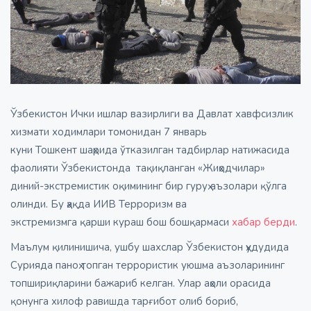
Ўзбекистон Ички ишлар вазирлиги ва Давлат хавфсизлик
хизмати ходимлари томонидан 7 январь
куни Тошкент шаҳрида ўтказилган тадбирлар натижасида
фаолияти Ўзбекистонда тақиқланган «Жиҳодчилар»
диний-экстремистик оқимининг бир гуруҳ аъзолари қўлга
олинди. Бу ҳақда ИИВ Терроризм ва
экстремизмга қарши кураш бош бошқармаси
хабар бер
д
и
.
Маълум қилинишича, ушбу шахслар Ўзбекистон ҳудудида
Сурияда паноҳ топган террористик уюшма аъзоларининг
топшириқларини бажариб келган. Улар аҳоли орасида
қонунга хилоф равишда тарғибот олиб бориб,