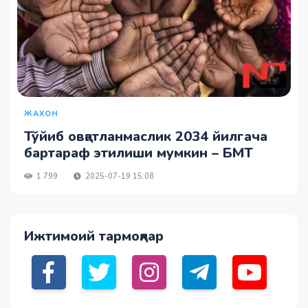
ЖАХОН
Тўйиб овқатланмаслик 2034 йилгача
бартараф этилиши мумкин – БМТ
1 799
2025-07-19 15:08
Ижтимоий тармоқлар