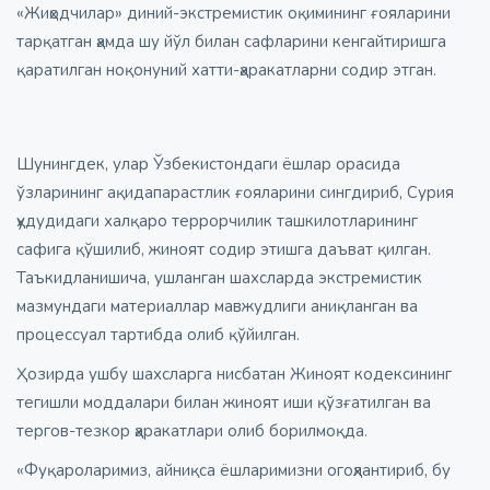
«Жиҳодчилар» диний-экстремистик оқимининг ғояларини
тарқатган ҳамда шу йўл билан сафларини кенгайтиришга
қаратилган ноқонуний хатти-ҳаракатларни содир этган.
Шунингдек, улар Ўзбекистондаги ёшлар орасида
ўзларининг ақидапарастлик ғояларини сингдириб, Сурия
ҳудудидаги халқаро террорчилик ташкилотларининг
сафига қўшилиб, жиноят содир этишга даъват қилган.
Таъкидланишича, ушланган шахсларда экстремистик
мазмундаги материаллар мавжудлиги аниқланган ва
процессуал тартибда олиб қўйилган.
Ҳозирда ушбу шахсларга нисбатан Жиноят кодексининг
тегишли моддалари билан жиноят иши қўзғатилган ва
тергов-тезкор ҳаракатлари олиб борилмоқда.
«Фуқароларимиз, айниқса ёшларимизни огоҳлантириб, бу