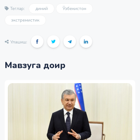
диний
Ўзбекистон
Теглар:
экстремистик
Улашиш:
Мавзуга доир