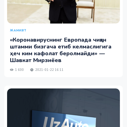
ЖАМИЯТ
«Коронавируснинг Европада чиққан
штамми бизгача етиб келмаслигига
ҳеч ким кафолат беролмайди» —
Шавкат Мирзиёев
1 600
2021-01-22 16:11