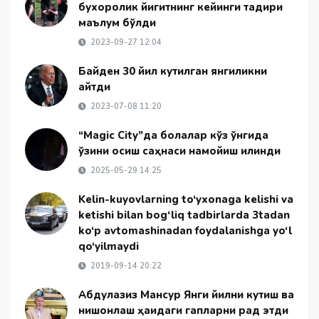
бухоролик йигитнинг кейинги тақдири
маълум бўлди
2023-09-27 12:04
Байден 30 йил кутилган янгиликни
айтди
2023-07-08 11:20
“Magic City”да болалар кўз ўнгида
ўзини осиш саҳнаси намойиш қилинди
2025-05-29 14:25
Kelin-kuyovlarning to‘yxonaga kelishi va
ketishi bilan bog‘liq tadbirlarda 3tadan
ko‘p avtomashinadan foydalanishga yo‘l
qo‘yilmaydi
2019-09-14 20:22
Абдулазиз Мансур Янги йилни кутиш ва
нишонлаш ҳақидаги гапларни рад этди