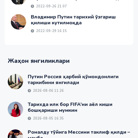
2022-09-26 21:07
Владимир Путин тарихий ўзгариш
қилиши кутилмоқда
2022-09-29 16:15
Жаҳон янгиликлари
Путин Россия ҳарбий қўмондонлиги
таркибини янгилади
2026-08-06 11:26
Тарихда илк бор FIFA’ни аёл киши
бошқариши мумкин
2026-08-05 16:35
Роналду тўйига Мессини таклиф қилди –
манба