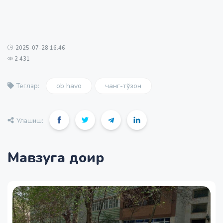
2025-07-28 16:46
2 431
ob havo
чанг-тўзон
Теглар:
Улашиш:
Мавзуга доир