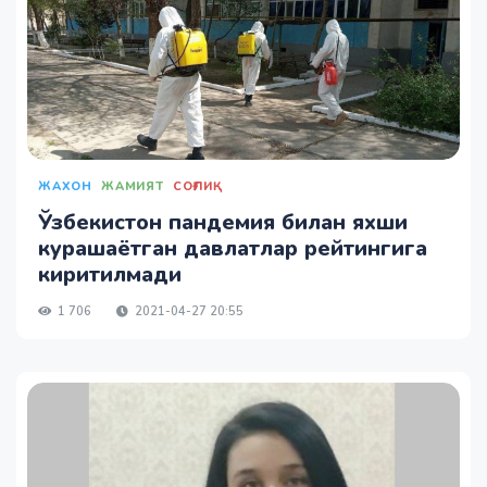
ЖАХОН
ЖАМИЯТ
СОҒЛИҚ
Ўзбекистон пандемия билан яхши
курашаётган давлатлар рейтингига
киритилмади
1 706
2021-04-27 20:55