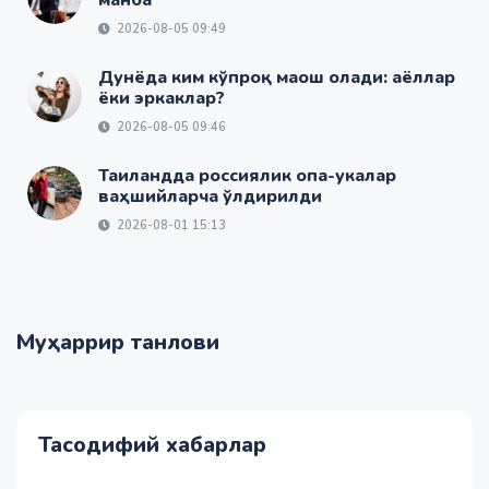
2026-08-05 09:49
Дунёда ким кўпроқ маош олади: аёллар
ёки эркаклар?
2026-08-05 09:46
Таиландда россиялик опа-укалар
ваҳшийларча ўлдирилди
2026-08-01 15:13
Муҳаррир танлови
Тасодифий хабарлар