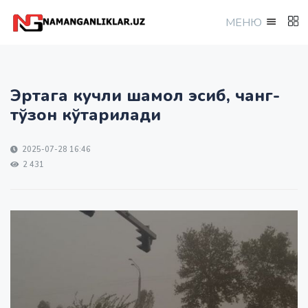
МEНЮ
Эртага кучли шамол эсиб, чанг-
тўзон кўтарилади
2025-07-28 16:46
2 431