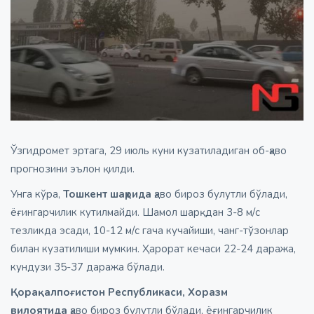
Ўзгидромет эртага, 29 июль куни кузатиладиган об-ҳаво
прогнозини эълон қилди.
Унга кўра,
Тошкент шаҳрида
ҳаво бироз булутли бўлади,
ёғингарчилик кутилмайди. Шамол шарқдан 3-8 м/с
тезликда эсади, 10-12 м/с гача кучайиши, чанг-тўзонлар
билан кузатилиши мумкин. Ҳарорат кечаси 22-24 даража,
кундузи 35-37 даража бўлади.
Қорақалпоғистон Республикаси, Хоразм
вилоятида
ҳаво бироз булутли бўлади, ёғингарчилик