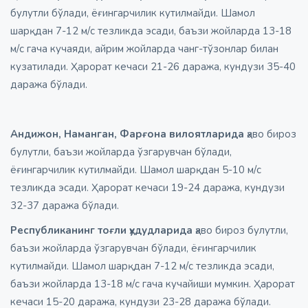
булутли бўлади, ёғингарчилик кутилмайди. Шамол
шарқдан 7-12 м/с тезликда эсади, баъзи жойларда 13-18
м/с гача кучаяди, айрим жойларда чанг-тўзонлар билан
кузатилади. Ҳарорат кечаси 21-26 даража, кундузи 35-40
даража бўлади.
Андижон, Наманган, Фарғона вилоятларида
ҳаво бироз
булутли, баъзи жойларда ўзгарувчан бўлади,
ёғингарчилик кутилмайди. Шамол шарқдан 5-10 м/с
тезликда эсади. Ҳарорат кечаси 19-24 даража, кундузи
32-37 даража бўлади.
Республиканинг тоғли ҳудудларида
ҳаво бироз булутли,
баъзи жойларда ўзгарувчан бўлади, ёғингарчилик
кутилмайди. Шамол шарқдан 7-12 м/с тезликда эсади,
баъзи жойларда 13-18 м/с гача кучайиши мумкин. Ҳарорат
кечаси 15-20 даража, кундузи 23-28 даража бўлади.