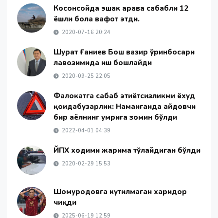
Косонсойда эшак арава сабабли 12
ёшли бола вафот этди.
2020-07-16 20:24
Шуҳрат Ғаниев Бош вазир ўринбосари
лавозимида иш бошлайди
2020-09-25 22:05
Фалокатга сабаб эҳтиётсизликми ёхуд
қоидабузарлик: Наманганда ҳайдовчи
бир аёлнинг умрига зомин бўлди
2022-04-01 04:39
ЙПХ ходими жарима тўлайдиган бўлди
2020-02-29 15:53
Шомуродовга кутилмаган харидор
чиқди
2025-06-19 12:59