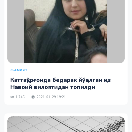
ЖАМИЯТ
Каттақўрғонда бедарак йўқолган қиз
Навоий вилоятидан топилди
1 745
2021-01-29 19:21