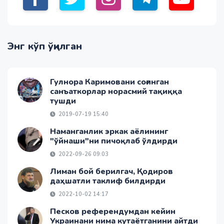
Энг кўп ўқилган
Гулнора Каримовани соғинган
санъаткорлар норасмий тақиққа
тушди
2019-07-19 15:40
Наманганлик эркак аёлининг
"ўйнаши"ни пичоқлаб ўлдирди
2022-09-26 09:03
Лиман бой берилгач, Қодиров
даҳшатли таклиф билдирди
2022-10-02 14:17
Песков референдумдан кейин
Украинани нима кутаётганини айтди