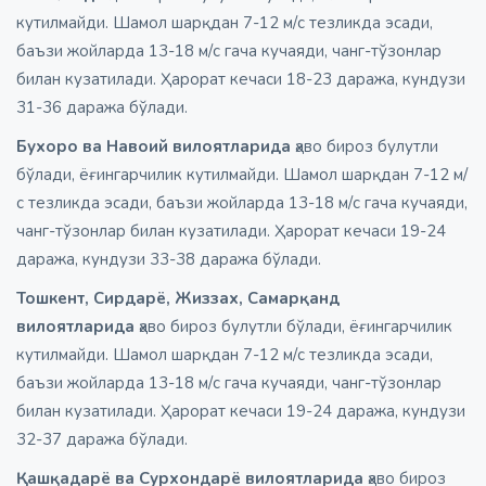
кутилмайди. Шамол шарқдан 7-12 м/с тезликда эсади,
баъзи жойларда 13-18 м/с гача кучаяди, чанг-тўзонлар
билан кузатилади. Ҳарорат кечаси 18-23 даража, кундузи
31-36 даража бўлади.
Бухоро ва Навоий вилоятларида
ҳаво бироз булутли
бўлади, ёғингарчилик кутилмайди. Шамол шарқдан 7-12 м/
с тезликда эсади, баъзи жойларда 13-18 м/с гача кучаяди,
чанг-тўзонлар билан кузатилади. Ҳарорат кечаси 19-24
даража, кундузи 33-38 даража бўлади.
Тошкент, Сирдарё, Жиззах, Самарқанд
вилоятларида
ҳаво бироз булутли бўлади, ёғингарчилик
кутилмайди. Шамол шарқдан 7-12 м/с тезликда эсади,
баъзи жойларда 13-18 м/с гача кучаяди, чанг-тўзонлар
билан кузатилади. Ҳарорат кечаси 19-24 даража, кундузи
32-37 даража бўлади.
Қашқадарё ва Сурхондарё вилоятларида
ҳаво бироз