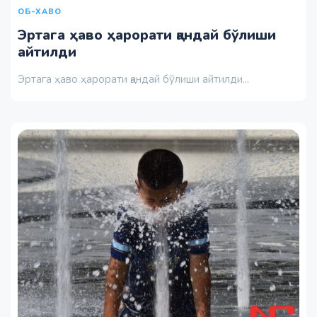
ОБ-ХАВО
Эртага ҳаво ҳарорати қандай бўлиши
айтилди
Эртага ҳаво ҳарорати қандай бўлиши айтилди...