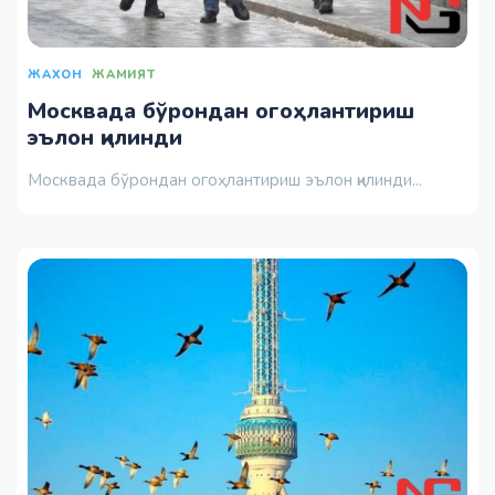
ЖАХОН
ЖАМИЯТ
Москвада бўрондан огоҳлантириш
эълон қилинди
Москвада бўрондан огоҳлантириш эълон қилинди...