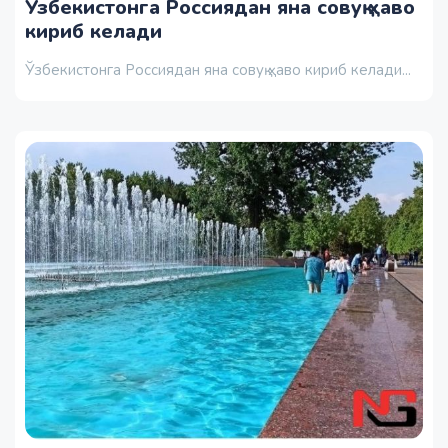
Ўзбекистонга Россиядан яна совуқ ҳаво
кириб келади
Ўзбекистонга Россиядан яна совуқ ҳаво кириб келади...