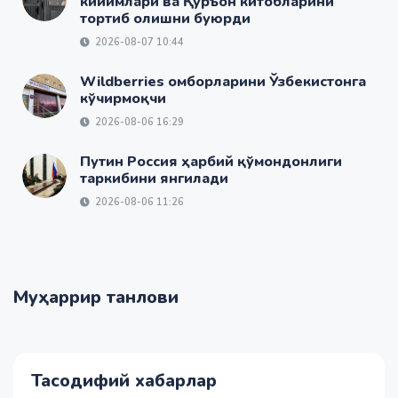
кийимлари ва Қуръон китобларини
тортиб олишни буюрди
2026-08-07 10:44
Wildberries омборларини Ўзбекистонга
кўчирмоқчи
2026-08-06 16:29
Путин Россия ҳарбий қўмондонлиги
таркибини янгилади
2026-08-06 11:26
Муҳаррир танлови
Тасодифий хабарлар