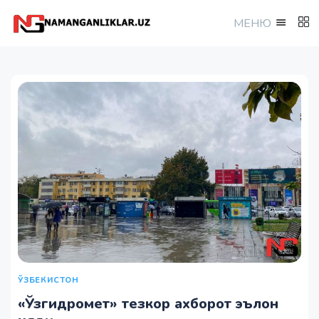
МEНЮ
ЎЗБЕКИСТОН
«Ўзгидромет» тезкор ахборот эълон