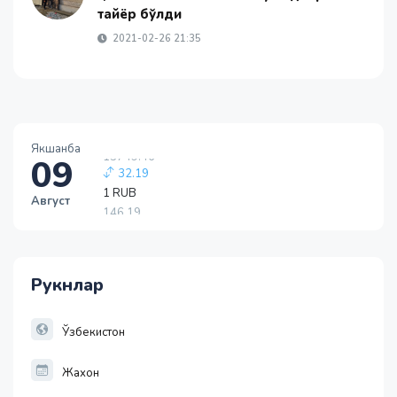
тайёр бўлди
2021-02-26 21:35
Якшанба
09
1 RUB
146.19
Август
-0.18
1 USD
11915.64
28.92
Рукнлар
1 EUR
13749.46
32.19
Ўзбекистон
Жахон