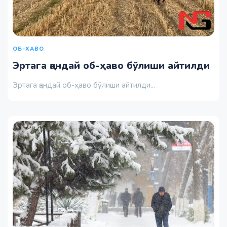
ОБ-ХАВО
Эртага қандай об-ҳаво бўлиши айтилди
Эртага қандай об-ҳаво бўлиши айтилди...