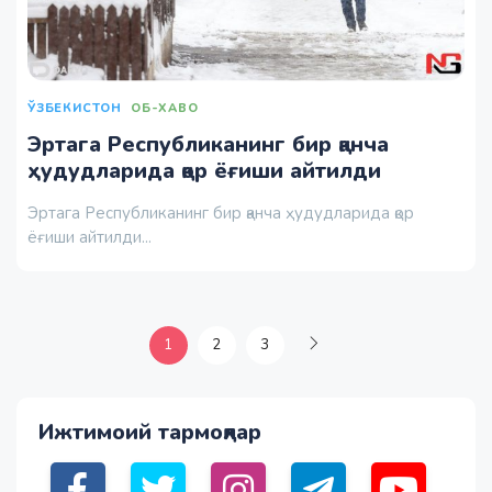
ЎЗБЕКИСТОН
ОБ-ХАВО
Эртага Республиканинг бир қанча
ҳудудларида қор ёғиши айтилди
Эртага Республиканинг бир қанча ҳудудларида қор
ёғиши айтилди...
1
2
3
Ижтимоий тармоқлар