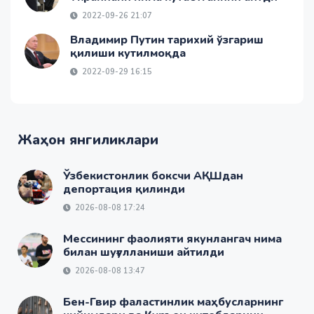
2022-09-26 21:07
Владимир Путин тарихий ўзгариш
қилиши кутилмоқда
2022-09-29 16:15
Жаҳон янгиликлари
Ўзбекистонлик боксчи АҚШдан
депортация қилинди
2026-08-08 17:24
Мессининг фаолияти якунлангач нима
билан шуғулланиши айтилди
2026-08-08 13:47
Бен-Гвир фаластинлик маҳбусларнинг