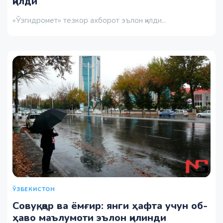
қилди
«Ўзгидромет» тезкор ахборот эълон қилди...
ЎЗБЕКИСТОН
Совуқ, қор ва ёмғир: янги ҳафта учун об-
ҳаво маълумоти эълон қилинди