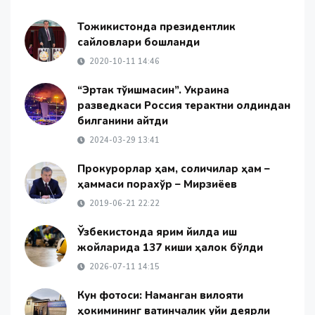
Тожикистонда президентлик
сайловлари бошланди
2020-10-11 14:46
“Эртак тўқишмасин”. Украина
разведкаси Россия терактни олдиндан
билганини айтди
2024-03-29 13:41
Прокурорлар ҳам, солиқчилар ҳам –
ҳаммаси порахўр – Мирзиёев
2019-06-21 22:22
Ўзбекистонда ярим йилда иш
жойларида 137 киши ҳалок бўлди
2026-07-11 14:15
Кун фотоси: Наманган вилояти
ҳокимининг вақтинчалик уйи деярли