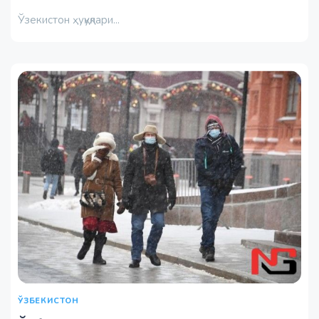
Ўзекистон ҳуқуқлари...
ЎЗБЕКИСТОН