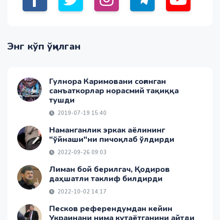
Энг кўп ўқилган
Гулнора Каримовани соғинган
санъаткорлар норасмий тақиққа
тушди
2019-07-19 15:40
Наманганлик эркак аёлининг
"ўйнаши"ни пичоқлаб ўлдирди
2022-09-26 09:03
Лиман бой берилгач, Қодиров
даҳшатли таклиф билдирди
2022-10-02 14:17
Песков референдумдан кейин
Украинани нима кутаётганини айтди