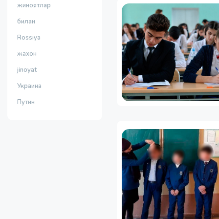
жиноятлар
билан
Rossiya
жахон
jinoyat
Украина
Путин