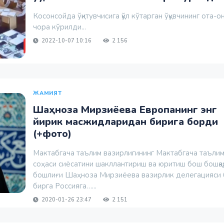
Косонсойда ўқитувчисига қўл кўтарган ўқувчининг ота-о
чора кўрилди...
2022-10-07 10:16
2 156
ЖАМИЯТ
Шаҳноза Мирзиёева Европанинг энг
йирик масжидларидан бирига борди
(+фото)
Мактабгача таълим вазирлигининг Мактабгача таъли
соҳаси сиёсатини шакллантириш ва юритиш бош бошқа
бошлиғи Шаҳноза Мирзиёева вазирлик делегацияси 
бирга Россияга…...
2020-01-26 23:47
2 151