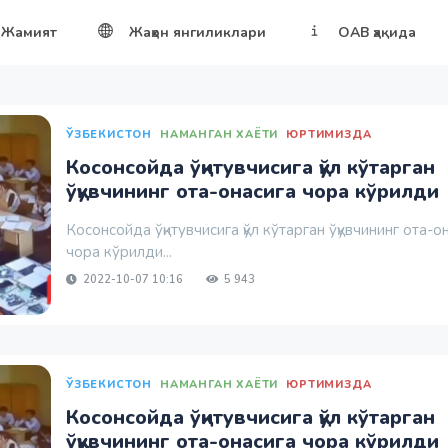
Жамият
Жаҳон янгиликлари
ОАВ ҳақида
ЎЗБЕКИСТОН
НАМАНГАН ХАЁТИ
ЮРТИМИЗДА
Косонсойда ўқитувчисига қўл кўтарган
ўқувчининг ота-онасига чора кўрилди
Косонсойда ўқитувчисига қўл кўтарган ўқувчининг ота-о
чора кўрилди...
2022-10-07 10:16
5 943
ЎЗБЕКИСТОН
НАМАНГАН ХАЁТИ
ЮРТИМИЗДА
Косонсойда ўқитувчисига қўл кўтарган
ўқувчининг ота-онасига чора кўрилди