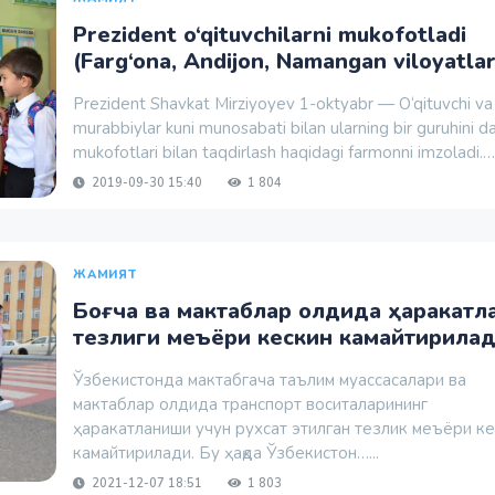
Prezident o‘qituvchilarni mukofotladi
(Farg‘ona, Andijon, Namangan viloyatlar
Prezident Shavkat Mirziyoyev 1-oktyabr — O‘qituvchi va
murabbiylar kuni munosabati bilan ularning bir guruhini d
mukofotlari bilan taqdirlash haqidagi farmonni imzoladi.….
2019-09-30 15:40
1 804
ЖАМИЯТ
Боғча ва мактаблар олдида ҳаракат
тезлиги меъёри кескин камайтирила
Ўзбекистонда мактабгача таълим муассасалари ва
мактаблар олдида транспорт воситаларининг
ҳаракатланиши учун рухсат этилган тезлик меъёри к
камайтирилади. Бу ҳақда Ўзбекистон…...
2021-12-07 18:51
1 803