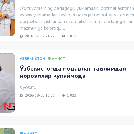
O‘qituvchilarning pedagogik yuklamasini optimallashtirish,
asosiy yuklamadan tashqari boshqa hisobotlar va ortiqc
qog‘ozbozlik ishlaridan ozod qilish hamda pedagogikani
mazmuniga ko‘proq…...
2020-07-02 21:27
1 823
ЎЗБЕКИСТОН
ЖАМИЯТ
Ўзбекистонда нодавлат таълимдан
норозилар кўпаймоқда
siyosat...
2026-08-05 16:00
1 823
ЖАМИЯТ