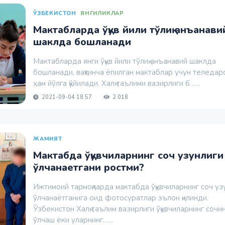
ЎЗБЕКИСТОН
ЯНГИЛИКЛАР
Мактабларда ўқув йили тўлиқ анъанави
шаклда бошланади
Мактабларда янги ўқув йили тўлиқ анъанавий шаклда
бошланади, вақтинча ёпилган мактаблар учун теледар
ҳам йўлга қўйилади. Халқ таълими вазирлиги 6…...
2021-09-04 18:57
2 018
ЖАМИЯТ
Мактабда ўқувчиларнинг соч узунлиги
ўлчанаетгани ростми?
Ижтимоий тармоқларда мактабда ўқувчиларнинг соч уз
ўлчанаётганига оид фотосуратлар эълон қилинди.
Ўзбекистон Халқ таълим вазирлиги ўқувчиларнинг сочи
ўлчаш ёки уларнинг…...