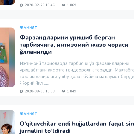
2020-02-29 15:46
1 869
ЖАМИЯТ
Фарзандларини уришиб берган
тарбиячига, интизомий жазо чораси
қўлланилди
Ижтимоий тармоқларда тарбиячи ўз фарзандларини
уришаётгани акс этган видеоролик тарқалди. Мактабг
таълим вазирлиги ушбу ҳолат бўйича маълумот берди
Жорий йил…...
2020-08-08 18:08
1 849
ЖАМИЯТ
O‘qituvchilar endi hujjatlardan faqat sin
jurnalini to‘ldiradi