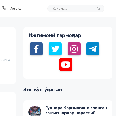
Алоқа
Ижтимоий тармоқлар
насига
Энг кўп ўқилган
Гулнора Каримовани соғинган
санъаткорлар норасмий