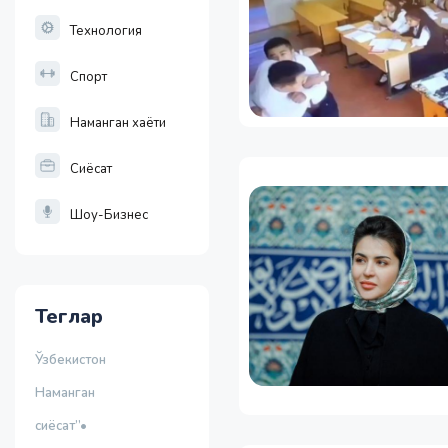
Технология
Спорт
Наманган хаёти
Сиёсат
Шоу-Бизнес
Теглар
Ўзбекистон
Наманган
сиёсат”•