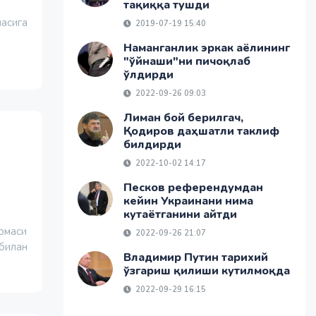
тақиққа тушди
насига
2019-07-19 15:40
Наманганлик эркак аёлининг
"ўйнаши"ни пичоқлаб
ўлдирди
2022-09-26 09:03
Лиман бой берилгач,
Қодиров даҳшатли таклиф
билдирди
2022-10-02 14:17
Песков референдумдан
кейин Украинани нима
кутаётганини айтди
м
рмаси
2022-09-26 21:07
билан
Владимир Путин тарихий
ўзгариш қилиши кутилмоқда
2022-09-29 16:15