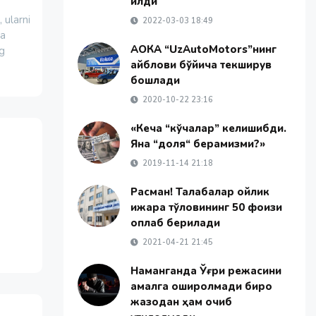
қилди
 ularni
2022-03-03 18:49
ha
АОКА “UzAutoMotors”нинг
ng
айблови бўйича текширув
бошлади
2020-10-22 23:16
«Кеча “кўчалар” келишибди.
Яна “доля“ берамизми?»
2019-11-14 21:18
Расман! Талабалар ойлик
ижара тўловининг 50 фоизи
қоплаб берилади
2021-04-21 21:45
Наманганда Ўғри режасини
амалга оширолмади бироқ
жазодан ҳам қочиб