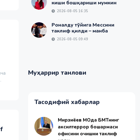
киши бошқариши мумкин
2026-08-05 16:35
Роналду тўйига Мессини
таклиф қилди – манба
2026-08-05 09:49
Муҳаррир танлови
ача
.
Тасодифий хабарлар
Мирзиёев МОда БМТнинг
аксилтеррор бошқармаси
f
офисини очишни таклиф