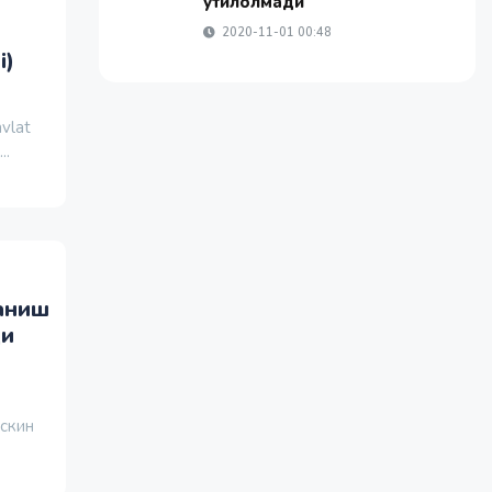
қутилолмади
2020-11-01 00:48
i)
avlat
..
ланиш
ди
ескин