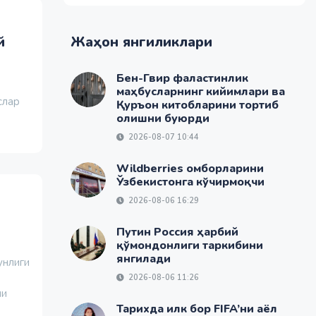
й
Жаҳон янгиликлари
Бен-Гвир фаластинлик
маҳбусларнинг кийимлари ва
слар
Қуръон китобларини тортиб
олишни буюрди
2026-08-07 10:44
Wildberries омборларини
Ўзбекистонга кўчирмоқчи
2026-08-06 16:29
Путин Россия ҳарбий
қўмондонлиги таркибини
янгилади
унлиги
2026-08-06 11:26
ни
Тарихда илк бор FIFA’ни аёл