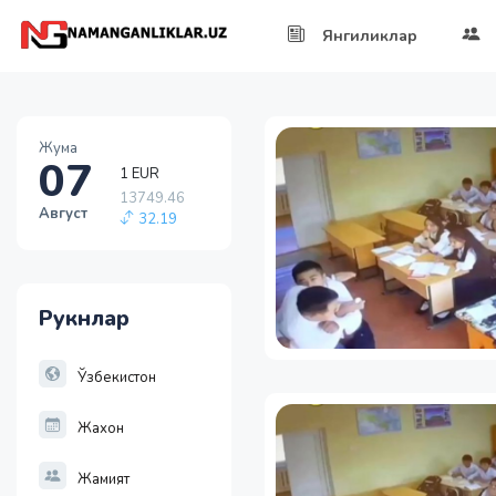
Янгиликлар
1 EUR
13749.46
Жума
07
32.19
1 RUB
146.19
Август
-0.18
1 USD
11915.64
28.92
Рукнлар
1 EUR
13749.46
32.19
Ўзбекистон
Жахон
Жамият