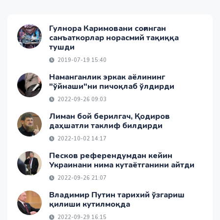
Гулнора Каримовани соғинган
санъаткорлар норасмий тақиққа
тушди
2019-07-19 15:40
Наманганлик эркак аёлининг
"ўйнаши"ни пичоқлаб ўлдирди
2022-09-26 09:03
Лиман бой берилгач, Қодиров
даҳшатли таклиф билдирди
2022-10-02 14:17
Песков референдумдан кейин
Украинани нима кутаётганини айтди
2022-09-26 21:07
Владимир Путин тарихий ўзгариш
қилиши кутилмоқда
2022-09-29 16:15