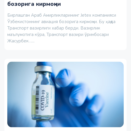
бозорига кирмоқчи
Бирлашган Араб Амирликларининг Jetex компанияси
Ўзбекистоннинг авиация бозорига кирмоқчи. Бу ҳақда
Транспорт вазирлиги хабар берди. Вазирлик
маълумотига кўра, Транспорт вазири ўринбосари
Жасурбек…...