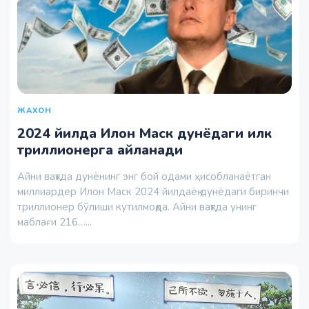
ЖАХОН
2024 йилда Илон Маск дунёдаги илк
триллионерга айланади
Айни вақтда дунёнинг энг бой одами ҳисобланаётган
миллиардер Илон Маск 2024 йилдаёқ дунёдаги биринчи
триллионер бўлиши кутилмоқда. Айни вақтда унинг
маблағи 216…...