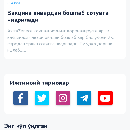
ЖАХОН
Вакцина январдан бошлаб сотувга
чиқарилади
AstraZeneca компаниясининг коронавирусга қарши
вакцинаси январь ойидан бошлаб ҳар бир уколи 2-3
евродан эркин сотувга чиқарилади. Бу ҳақда дорини
ишлаб…...
Ижтимоий тармоқлар
Энг кўп ўқилган