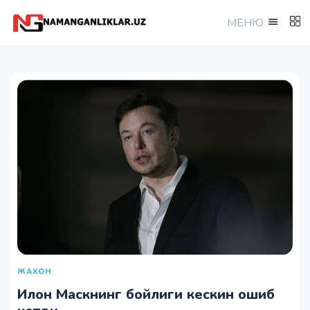
МEНЮ
ЖАХОН
Илон Маскнинг бойлиги кескин ошиб