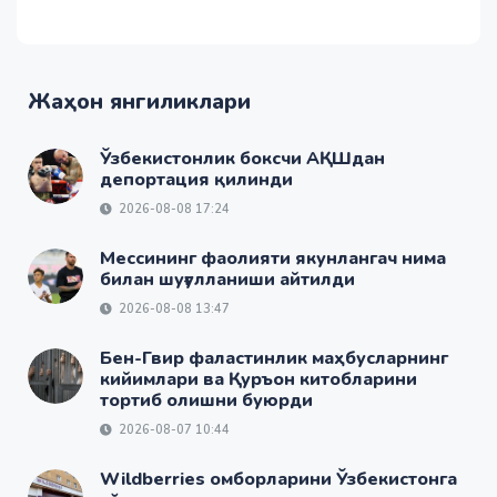
Жаҳон янгиликлари
Ўзбекистонлик боксчи АҚШдан
депортация қилинди
2026-08-08 17:24
Мессининг фаолияти якунлангач нима
билан шуғулланиши айтилди
2026-08-08 13:47
Бен-Гвир фаластинлик маҳбусларнинг
кийимлари ва Қуръон китобларини
тортиб олишни буюрди
2026-08-07 10:44
Wildberries омборларини Ўзбекистонга