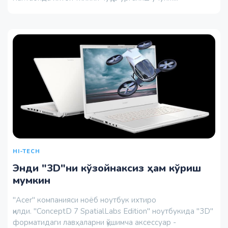
HI-TECH
Энди "3D"ни кўзойнаксиз ҳам кўриш
мумкин
"Acer" компанияси ноёб ноутбук ихтиро
қилди. "ConceptD 7 SpatialLabs Edition" ноутбукида "3D"
форматидаги лавҳаларни қўшимча аксессуар -