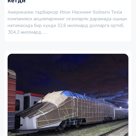
кетди
Америкалик тадбиркор Илон Маскнинг бойлиги Tesla
компанияси акцияларининг сезиларли даражада ошиши
натижасида бир кунда 32,6 миллиард долларга ортиб,
304,2 миллиард…...