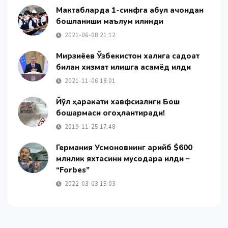
Мактабларда 1-синфга қабул қачондан
бошланиши маълум қилинди
2021-06-08 21:12
Мирзиёев Ўзбекистон халқига садоқат
билан хизмат қилишга қасамёд қилди
2021-11-06 18:01
Йўл ҳаракати хавфсизлиги Бош
бошқармаси огоҳлантиради!
2019-11-25 17:48
Германия Усмоновнинг қарийб $600
млнлик яхтасини мусодара қилди –
“Forbes”
2022-03-03 15:03