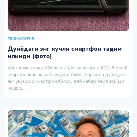
ТЕХНОЛОГИЯ
Дунёдаги энг кучли смартфон тақдим
қилинди (фото)
Asus компанияси ўйинларга мўлжалланган ROG Phone II
смартфонини ишлаб чиқарди. Ушбу смартфон дунёдаги
энг унумдор смартфон бўлди, деб хабар бердиKun.uz
нашри.…...