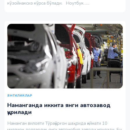
кўзойнаксиз кўрса бўлади. Ноутбук…...
ЯНГИЛИКЛАР
Наманганда иккита янги автозавод
қурилади
Наманган вилояти Тўрақўрғон шаҳрида қиймати 10
миллион долларлик янги автомобил заводи қурилади. Бу