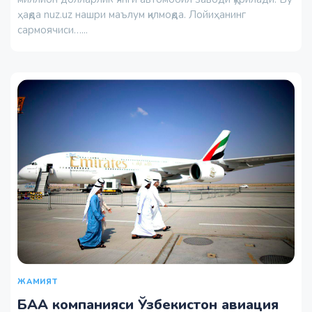
ҳақда nuz.uz нашри маълум қилмоқда. Лойиҳанинг
сармоячиси…...
ЖАМИЯТ
БАА компанияси Ўзбекистон авиация