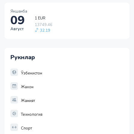
1 EUR
13749.46
Якшанба
32.19
09
1 RUB
146.19
Август
-0.18
1 USD
11915.64
28.92
Рукнлар
1 EUR
13749.46
32.19
Ўзбекистон
Жахон
Жамият
Технология
Спорт