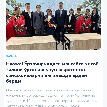
ЖАМИЯТ
Huawei Ўртачирчиқдаги мактабга хитой
тилини ўрганиш учун ажратилган
синфхоналарни янгилашда ёрдам
берди
Huawei компанияси ўзининг корпоратив ижтимоий
масъулияти доирасида Тошкент вилояти Ўртачирчиқ
туманидаги 42-сонли ихтисослаштирилган умумтаълим
мактабида хитой тилини чуқур ўрганиш учун…...