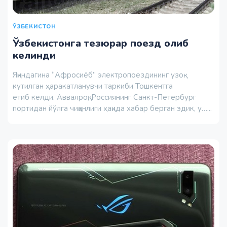
ЎЗБЕКИСТОН
Ўзбекистонга тезюрар поезд олиб
келинди
Яқиндагина “Афросиёб” электропоездининг узоқ
кутилган ҳаракатланувчи таркиби Тошкентга
етиб келди. Аввалроқ, Россиянинг Санкт-Петербург
портидан йўлга чиққанлиги ҳақида хабар берган эдик, у…...