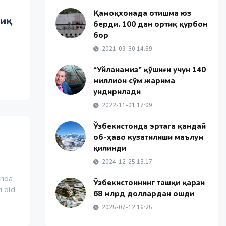
Қамоқхонада отишма юз
тиқ
берди. 100 дан ортиқ қурбон
бор
2021-09-30 14:59
н
“Уйланамиз” қўшиғи учун 140
миллион сўм жарима
ундирилади
2022-11-01 17:09
Ўзбекистонда эртага қандай
об-ҳаво кузатилиши маълум
қилинди
2024-12-25 13:17
rida
Ўзбекистоннинг ташқи қарзи
i old
68 млрд доллардан ошди
2025-07-12 16:25