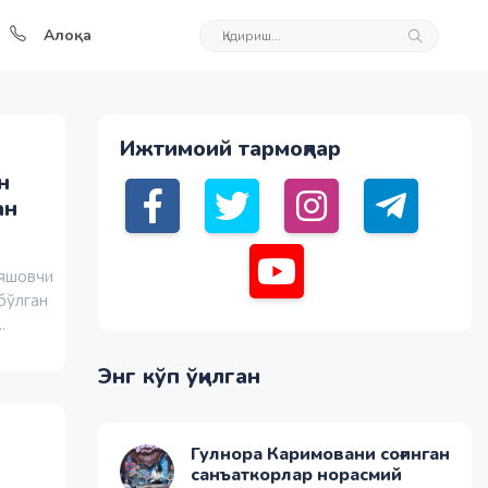
Алоқа
Ижтимоий тармоқлар
н
ан
 яшовчи
бўлган
.
Энг кўп ўқилган
Гулнора Каримовани соғинган
санъаткорлар норасмий