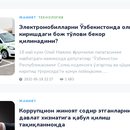
ЖАМИЯТ
ТЕХНОЛОГИЯ
Электромобилларни Ўзбекистонда ол
киришдаги бож тўлови бекор
қилинадими?
18 май куни Олий Мажлис Қонунчилик палатасининг
навбатдаги мажлисида депутатлар “Ўзбекистон
Республикасининг Солиқ кодексига ўзгартиш ва қўш
киритиш тўғрисида”ги қонун лойиҳасини…...
2021-05-18 22:27
1 683
ЖАМИЯТ
Коррупцион жиноят содир этганларн
давлат хизматига қабул қилиш
тақиқланмоқда