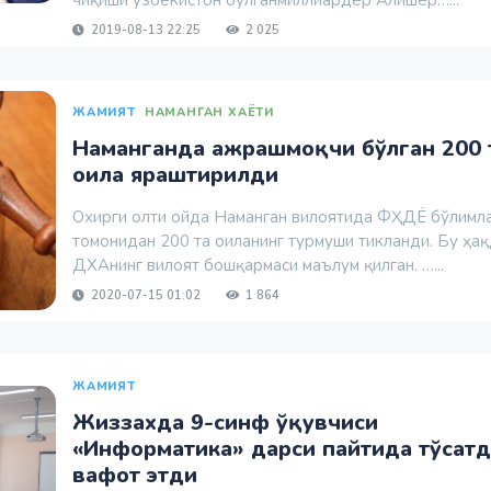
чиқиши ўзбекистон бўлганмиллиардер Алишер…...
2019-08-13 22:25
2 025
ЖАМИЯТ
НАМАНГАН ХАЁТИ
Наманганда ажрашмоқчи бўлган 200 
оила яраштирилди
Охирги олти ойда Наманган вилоятида ФҲДЁ бўлимл
томонидан 200 та оиланинг турмуши тикланди. Бу ҳа
ДХАнинг вилоят бошқармаси маълум қилган. …...
2020-07-15 01:02
1 864
ЖАМИЯТ
Жиззахда 9-синф ўқувчиси
«Информатика» дарси пайтида тўсат
вафот этди