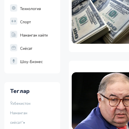
Технология
Спорт
Наманган хаёти
Сиёсат
Шоу-Бизнес
Теглар
Ўзбекистон
Наманган
сиёсат”•