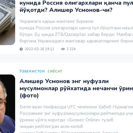
кунида Россия олигархлари қанча пу
йўқотди? Алишер Усмонов-чи?
Украинага қарши жангнинг биринчи
кунида Россия олигархлари қанча пул йўқотгани маъ
бўлди. Бу ҳақда ZTB/Qazaqstan хабар берди. Манбага
биргина Украинадаги жанговар ҳаракатларнинг биринч
2022-02-26 19:11
2 224
ЎЗБЕКИСТОН
СИЁСАТ
Алишер Усмонов энг нуфузли
мусулмонлар рўйхатида нечанчи ўри
(фото)
Енгил вазн тоифасида UFC чемпиони Ҳабиб Нурмаго
Россиянинг энг нуфузлимусулмонлари рейтингида уч
ўринни қўлга киритди. «Бизнес Online» тузиб
чиққан рейтингдан асли келиб