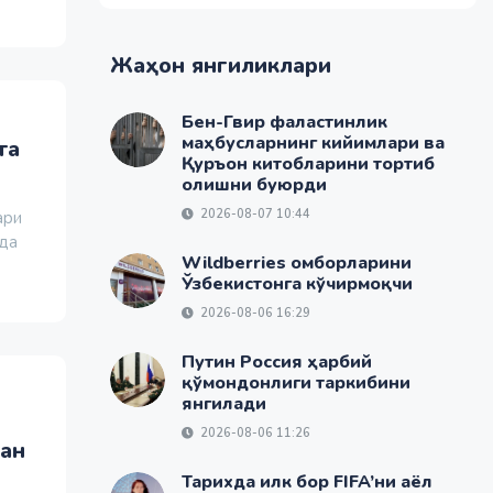
Жаҳон янгиликлари
Бен-Гвир фаластинлик
маҳбусларнинг кийимлари ва
та
Қуръон китобларини тортиб
олишни буюрди
2026-08-07 10:44
ари
қда
Wildberries омборларини
Ўзбекистонга кўчирмоқчи
2026-08-06 16:29
Путин Россия ҳарбий
қўмондонлиги таркибини
янгилади
2026-08-06 11:26
дан
Тарихда илк бор FIFA’ни аёл