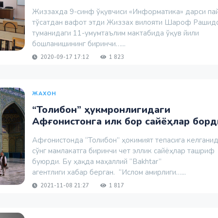
Жиззахда 9-синф ўқувчиси «Информатика» дарси па
тўсатдан вафот этди Жиззах вилояти Шароф Рашид
туманидаги 11-умумтаълим мактабида ўқув йили
бошланишининг биринчи…...
2020-09-17 17:12
1 823
ЖАХОН
“Толибон” ҳукмронлигидаги
Афғонистонга илк бор сайёҳлар борд
Афғонистонда “Толибон” ҳокимият тепасига келгани
сўнг мамлакатга биринчи чет эллик сайёҳлар ташриф
буюрди. Бу ҳақда маҳаллий “Bakhtar”
агентлиги хабар берган. “Ислом амирлиги…...
2021-11-08 21:27
1 817