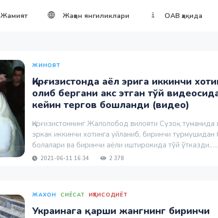
Жамият
Жаҳон янгиликлари
ОАВ ҳақида
ЖИНОЯТ
Қирғизистонда аёл эрига иккинчи хоти
олиб бергани акс этган тўй видеосид
кейин тергов бошланди (видео)
Қирғизистоннинг Жалолобод вилояти Сузоқ туманида
эркак иккинчи хотинга уйланиб, биринчи турмушидан 
болалари ва биринчи аёли иштирокида тўй ўтказди.…..
2021-06-11 16:34
2 378
ЖАХОН
СИЁСАТ
ИҚТИСОДИЁТ
Украинага қарши жангнинг биринчи