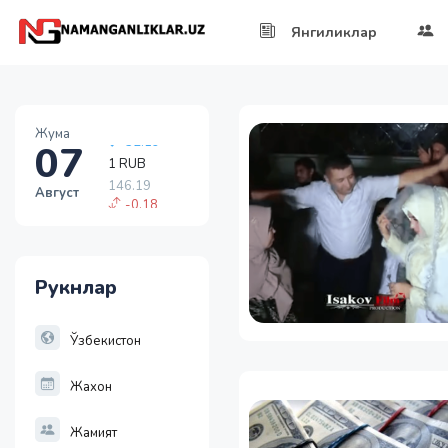
Янгиликлар
Жума
07
1 RUB
146.19
Август
-0.18
1 USD
11915.64
28.92
Рукнлар
1 EUR
13749.46
32.19
Ўзбекистон
Жахон
Жамият