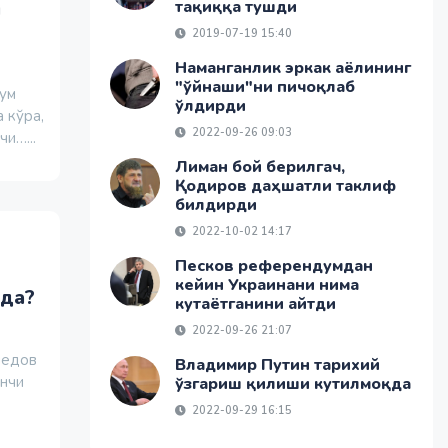
л
тақиққа тушди
2019-07-19 15:40
Наманганлик эркак аёлининг
"ўйнаши"ни пичоқлаб
лум
ўлдирди
 кўра,
2022-09-26 09:03
и…...
Лиман бой берилгач,
Қодиров даҳшатли таклиф
билдирди
2022-10-02 14:17
Песков референдумдан
кейин Украинани нима
нда?
кутаётганини айтди
2022-09-26 21:07
медов
Владимир Путин тарихий
инчи
ўзгариш қилиши кутилмоқда
2022-09-29 16:15