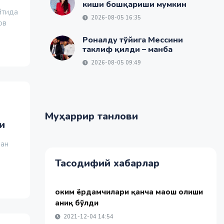
киши бошқариши мумкин
йтида
2026-08-05 16:35
ов
Роналду тўйига Мессини
таклиф қилди – манба
2026-08-05 09:49
Муҳаррир танлови
и
дан
Тасодифий хабарлар
Ҳоким ёрдамчилари қанча маош олиши
аниқ бўлди
2021-12-04 14:54