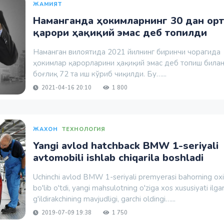
ЖАМИЯТ
Наманганда ҳокимларнинг 30 дан ор
қарори ҳақиқий эмас деб топилди
Наманган вилоятида 2021 йилнинг биринчи чорагида
ҳокимлар қарорларини ҳақиқий эмас деб топиш била
боғлиқ 72 та иш кўриб чиқилди. Бу…...
2021-04-16 20:10
1 800
ЖАХОН
ТЕХНОЛОГИЯ
Yangi avlod hatchback BMW 1-seriyali
avtomobili ishlab chiqarila boshladi
Uchinchi avlod BMW 1-seriyali premyerasi bahorning oxi
bo'lib o'tdi, yangi mahsulotning o'ziga xos xususiyati ilgar
g'ildirakchining mavjudligi, garchi oldingi…...
2019-07-09 19:38
1 750