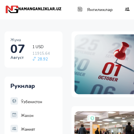
Янгиликлар
Жума
07
1 USD
11915.64
Август
28.92
1 EUR
13749.46
32.19
Рукнлар
1 RUB
146.19
-0.18
Ўзбекистон
Жахон
Жамият