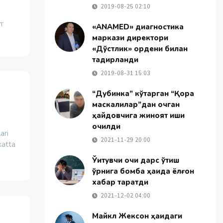
2019-08-25 02:10
т
«АNAMED» диагностика
маркази директори
«Дўстлик» ордени билан
тақдирланди
2019-08-31 15:03
“Дубинка” кўтарган “Қора
маскалилар”дан қочган
ҳайдовчига жиноят иши
очилди
ari
2021-11-29 20:00
katta
Ўқитувчи очиқ дарс ўтиш
ўрнига бомба ҳақида ёлғон
хабар тарқатди
2021-12-02 04:00
Майкл Жексон ҳақидаги