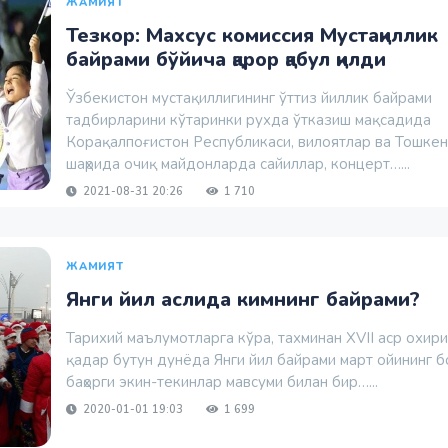
ЖАМИЯТ
Тезкор: Махсус комиссия Мустақиллик
байрами бўйича қарор қабул қилди
Ўзбекистон мустақиллигининг ўттиз йиллик байрами
тадбирларини кўтаринки рухда ўтказиш мақсадида
Корақалпоғистон Республикаси, вилоятлар ва Тошкен
шаҳрида очиқ майдонларда сайиллар, концерт…...
2021-08-31 20:26
1 710
ЖАМИЯТ
Янги йил аслида кимнинг байрами?
Тарихий маълумотларга кўра, тахминан XVII аср охири
қадар бутун дунёда Янги йил байрами март ойининг 
баҳорги экин-текинлар мавсуми билан бир…...
2020-01-01 19:03
1 699