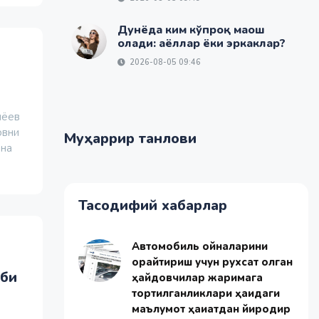
Дунёда ким кўпроқ маош
олади: аёллар ёки эркаклар?
2026-08-05 09:46
иёев
овни
Муҳаррир танлови
она
Тасодифий хабарлар
Автомобиль ойналарини
қорайтириш учун рухсат олган
иби
ҳайдовчилар жаримага
тортилганликлари ҳақидаги
маълумот ҳақиқатдан йироқдир