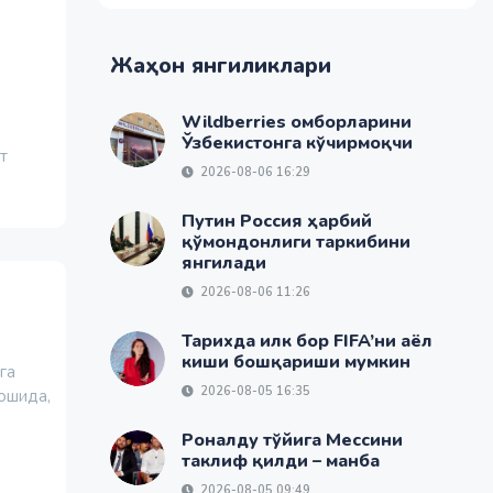
Жаҳон янгиликлари
Wildberries омборларини
Ўзбекистонга кўчирмоқчи
т
2026-08-06 16:29
Путин Россия ҳарбий
қўмондонлиги таркибини
янгилади
2026-08-06 11:26
Тарихда илк бор FIFA’ни аёл
киши бошқариши мумкин
га
2026-08-05 16:35
бошида,
Роналду тўйига Мессини
таклиф қилди – манба
2026-08-05 09:49