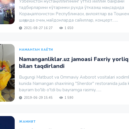
Ўзбекистон мустақиллигининг ўттиз йиллик байрами
тадбирларини кўтаринки рухда ўтказиш мақсадида
Корақалпоғистон Республикаси, вилоятлар ва Тошкен
шаҳрида очиқ майдонларда сайиллар, концерт…...
2021-08-27 16:27
1 650
НАМАНГАН ХАЁТИ
Namanganliklar.uz jamoasi Faxriy yorliq
bilan taqdirlandi
Bugungi Matbuot va Ommaviy Axborot vositalari xodiml
kunida Namangan shaxrining "Sherdor" restoranida juda 
bayram bo'lib o'tdi bu bayramga rasmiy…...
2019-06-29 15:45
1 590
ЖАМИЯТ