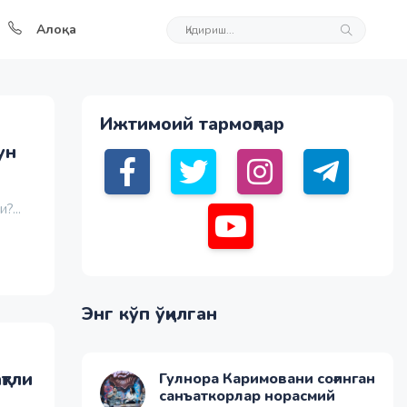
Алоқа
Ижтимоий тармоқлар
ун
?...
Энг кўп ўқилган
қтли
Гулнора Каримовани соғинган
санъаткорлар норасмий