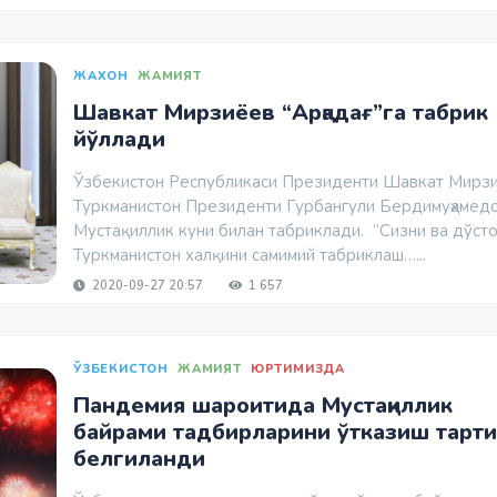
ЖАХОН
ЖАМИЯТ
Шавкат Мирзиёев “Арқадағ”га табрик
йўллади
Ўзбекистон Республикаси Президенти Шавкат Мирз
Туркманистон Президенти Гурбангули Бердимуҳамед
Мустақиллик куни билан табриклади. “Сизни ва дўст
Туркманистон халқини самимий табриклаш…...
2020-09-27 20:57
1 657
ЎЗБЕКИСТОН
ЖАМИЯТ
ЮРТИМИЗДА
Пандемия шароитида Мустақиллик
байрами тадбирларини ўтказиш тарт
белгиланди