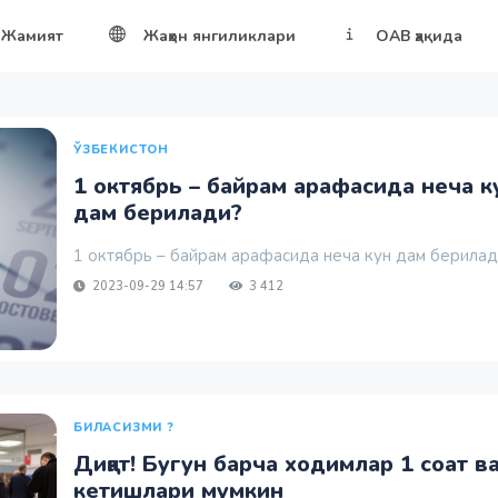
Жамият
Жаҳон янгиликлари
ОАВ ҳақида
ЎЗБЕКИСТОН
1 октябрь – байрам арафасида неча к
дам берилади?
1 октябрь – байрам арафасида неча кун дам берилади
2023-09-29 14:57
3 412
БИЛАСИЗМИ ?
Диққат! Бугун барча ходимлар 1 соат ва
кетишлари мумкин