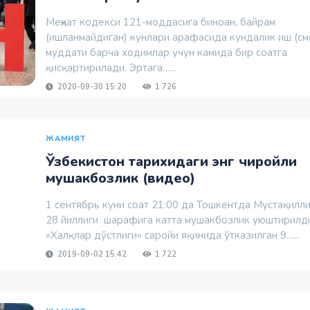
Меҳнат кодекси 121-моддасига биноан, байрам
(ишланмайдиган) кунлари арафасида кундалик иш (см
муддати барча ходимлар учун камида бир соатга
қисқартирилади. Эртага…...
2020-09-30 15:20
1 726
ЖАМИЯТ
Ўзбекистон тарихидаги энг чиройли
мушакбозлик (видео)
1 сентябрь куни соат 21:00 да Тошкентда Мустақилл
28 йиллиги шарафига катта мушакбозлик уюштирилд
«Халқлар дўстлиги» саройи яқинида ўтказилган 9…...
2019-09-02 15:42
1 722