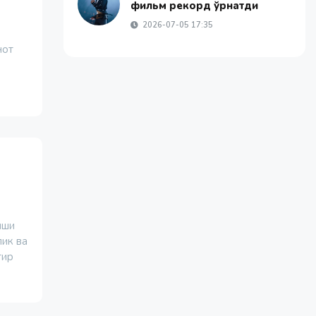
фильм рекорд ўрнатди
2026-07-05 17:35
нот
иши
лик ва
тир