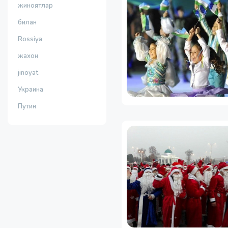
жиноятлар
билан
Rossiya
жахон
jinoyat
Украина
Путин