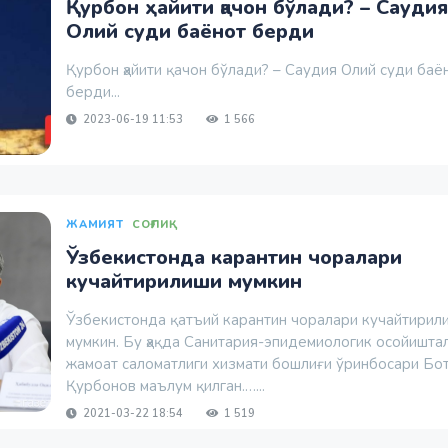
Қурбон ҳайити қачон бўлади? – Саудия
Олий суди баёнот берди
Қурбон ҳайити қачон бўлади? – Саудия Олий суди баё
берди...
2023-06-19 11:53
1 566
ЖАМИЯТ
СОҒЛИҚ
Ўзбекистонда карантин чоралари
кучайтирилиши мумкин
Ўзбекистонда қатъий карантин чоралари кучайтирил
мумкин. Бу ҳақда Санитария-эпидемиологик осойишта
жамоат саломатлиги хизмати бошлиғи ўринбосари Бо
Қурбонов маълум қилган.…...
2021-03-22 18:54
1 519