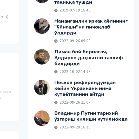
тақиққа тушди
2019-07-19 15:40
ена)
Наманганлик эркак аёлининг
"ўйнаши"ни пичоқлаб
ўлдирди
2022-09-26 09:03
Лиман бой берилгач,
Қодиров даҳшатли таклиф
билдирди
2022-10-02 14:17
Песков референдумдан
кейин Украинани нима
икнинг
кутаётганини айтди
и.
2022-09-26 21:07
Владимир Путин тарихий
ўзгариш қилиши кутилмоқда
2022-09-29 16:15