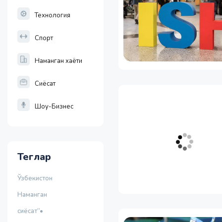
Технология
Спорт
Наманган хаёти
Сиёсат
Шоу-Бизнес
Теглар
Ўзбекистон
Наманган
сиёсат”•