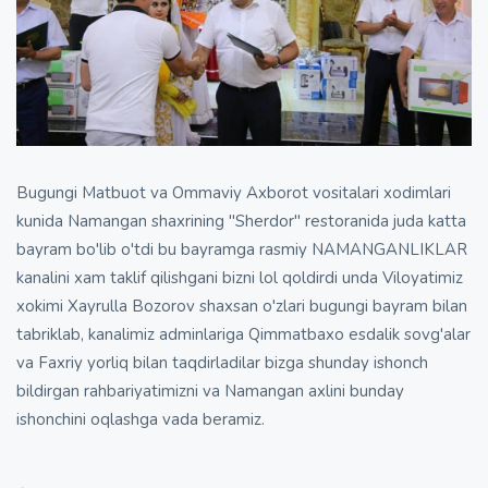
Bugungi Matbuot va Ommaviy Axborot vositalari xodimlari
kunida Namangan shaxrining "Sherdor" restoranida juda katta
bayram bo'lib o'tdi bu bayramga rasmiy NAMANGANLIKLAR
kanalini xam taklif qilishgani bizni lol qoldirdi unda Viloyatimiz
xokimi Xayrulla Bozorov shaxsan o'zlari bugungi bayram bilan
tabriklab, kanalimiz adminlariga Qimmatbaxo esdalik sovg'alar
va Faxriy yorliq bilan taqdirladilar bizga shunday ishonch
bildirgan rahbariyatimizni va Namangan axlini bunday
ishonchini oqlashga vada beramiz.