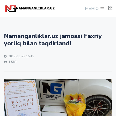
МEНЮ
Namanganliklar.uz jamoasi Faxriy
yorliq bilan taqdirlandi
2019-06-29 15:45
1 589