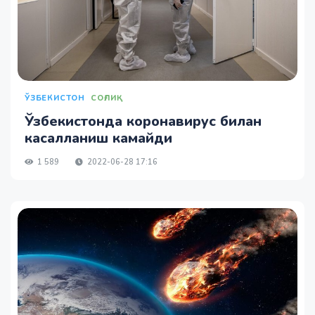
ЎЗБЕКИСТОН
СОҒЛИҚ
Ўзбекистонда коронавирус билан
касалланиш камайди
1 589
2022-06-28 17:16