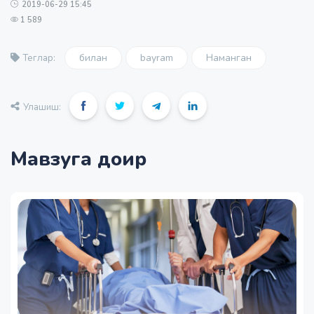
2019-06-29 15:45
1 589
билан
bayram
Наманган
Теглар:
Улашиш:
Мавзуга доир