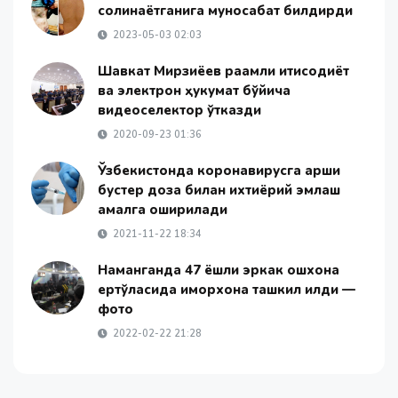
солинаётганига муносабат билдирди
2023-05-03 02:03
Шавкат Мирзиёев рақамли иқтисодиёт
ва электрон ҳукумат бўйича
видеоселектор ўтказди
2020-09-23 01:36
Ўзбекистонда коронавирусга қарши
бустер доза билан ихтиёрий эмлаш
амалга оширилади
2021-11-22 18:34
Наманганда 47 ёшли эркак ошхона
ертўласида қиморхона ташкил қилди —
фото
2022-02-22 21:28