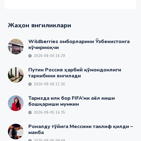
Жаҳон янгиликлари
Wildberries омборларини Ўзбекистонга
кўчирмоқчи
2026-08-06 16:29
Путин Россия ҳарбий қўмондонлиги
таркибини янгилади
2026-08-06 11:26
Тарихда илк бор FIFA’ни аёл киши
бошқариши мумкин
2026-08-05 16:35
Роналду тўйига Мессини таклиф қилди –
манба
2026-08-05 09:49