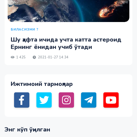
БИЛАСИЗМИ ?
Шу ҳафта ичида учта катта астероид
Ернинг ёнидан учиб ўтади
1 425
2021-01-27 14:34
Ижтимоий тармоқлар
Энг кўп ўқилган