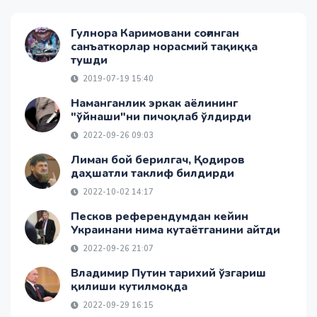
Гулнора Каримовани соғинган
санъаткорлар норасмий тақиққа
тушди
2019-07-19 15:40
Наманганлик эркак аёлининг
"ўйнаши"ни пичоқлаб ўлдирди
2022-09-26 09:03
Лиман бой берилгач, Қодиров
даҳшатли таклиф билдирди
2022-10-02 14:17
Песков референдумдан кейин
Украинани нима кутаётганини айтди
2022-09-26 21:07
Владимир Путин тарихий ўзгариш
қилиши кутилмоқда
2022-09-29 16:15