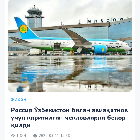
ЖАХОН
Россия Ўзбекистон билан авиақатнов
учун киритилган чекловларни бекор
қилди
1 644
2022-03-11 19:36