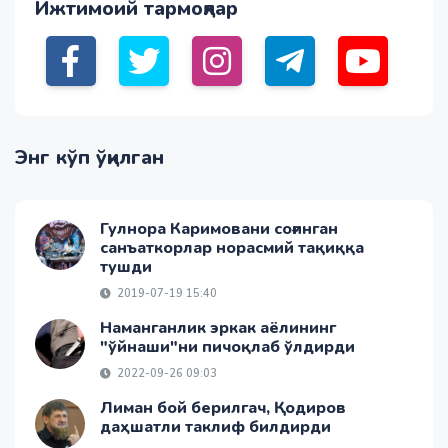
Ижтимоий тармоқлар
Энг кўп ўқилган
Гулнора Каримовани соғинган
санъаткорлар норасмий тақиққа
тушди
2019-07-19 15:40
Наманганлик эркак аёлининг
"ўйнаши"ни пичоқлаб ўлдирди
2022-09-26 09:03
Лиман бой берилгач, Қодиров
даҳшатли таклиф билдирди