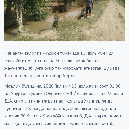
Наманган вилояти Учқўрғон туманида 13 июль куни 27
ёшли йигит маст ҳолатда 50 ёшли эркак билан
жанжаллашиб, унга оғир тан жароҳати етказган. Бу ҳақда
Тергов департаменти хабар берди.
Маълум бўлишича, 2020 йилнинг 13 июль куни соат 01:00
да Учқўрғон тумани «Оқтовлик» МФЙда жойлашган 27 ёшли
Д.А. спиртли ичимликдан маст ҳолатда Жанг ариғида
чўмилган. Шу вақтда ариқ олдида жойлашган хонадонда
яшовчи 50 ёшли К.К. ариқ бўйига келиб, Д.А.га ярим кечада
маст ҳолатда унинг уйи олдида чўмилмаслигини айтиб,