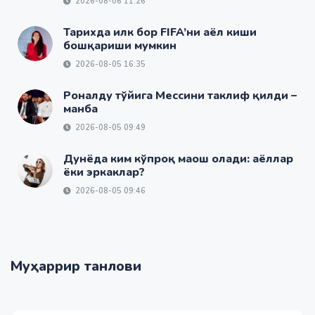
2026-08-06 11:26
Тарихда илк бор FIFA’ни аёл киши
бошқариши мумкин
2026-08-05 16:35
Роналду тўйига Мессини таклиф қилди –
манба
2026-08-05 09:49
Дунёда ким кўпроқ маош олади: аёллар
ёки эркаклар?
2026-08-05 09:46
Муҳаррир танлови