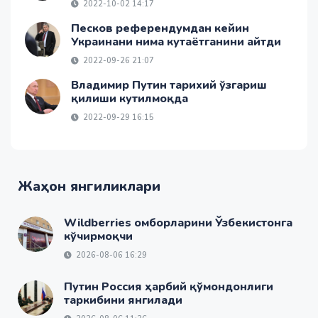
2022-10-02 14:17
Песков референдумдан кейин
Украинани нима кутаётганини айтди
2022-09-26 21:07
Владимир Путин тарихий ўзгариш
қилиши кутилмоқда
2022-09-29 16:15
Жаҳон янгиликлари
Wildberries омборларини Ўзбекистонга
кўчирмоқчи
2026-08-06 16:29
Путин Россия ҳарбий қўмондонлиги
таркибини янгилади