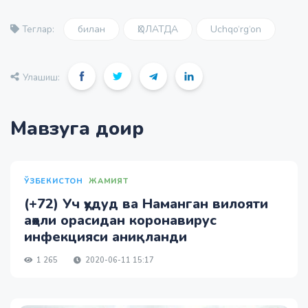
билан
ҲОЛАТДА
Uchqo‘rg‘on
Теглар:
Улашиш:
Мавзуга доир
ЎЗБЕКИСТОН
ЖАМИЯТ
(+72) Уч ҳудуд ва Наманган вилояти
аҳоли орасидан коронавирус
инфекцияси аниқланди
1 265
2020-06-11 15:17