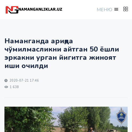
МEНЮ
Наманганда ариқда
чўмилмасликни айтган 50 ёшли
эркакни урган йигитга жиноят
иши очилди
2020-07-21 17:46
1 638