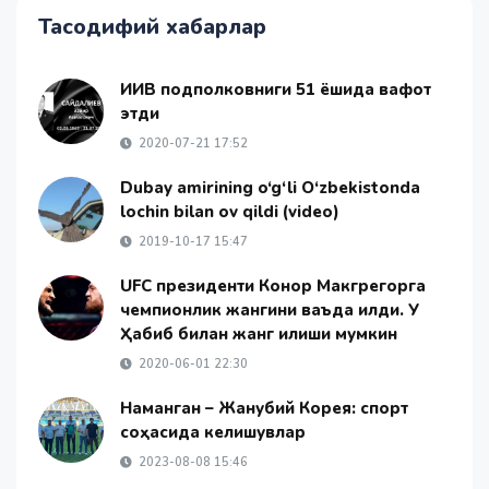
Тасодифий хабарлар
ИИВ подполковниги 51 ёшида вафот
этди
2020-07-21 17:52
Dubay amirining o‘g‘li O‘zbekistonda
lochin bilan ov qildi (video)
2019-10-17 15:47
UFC президенти Конор Макгрегорга
чемпионлик жангини ваъда қилди. У
Ҳабиб билан жанг қилиши мумкин
2020-06-01 22:30
Наманган – Жанубий Корея: спорт
соҳасида келишувлар
2023-08-08 15:46