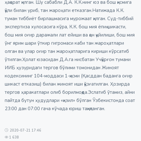
ҳақорат қилган. Шу сабабли Д.А. К.К.нинг юз ва бош қисмига
қўли билан уриб, тан жароҳати етказган.Натижада К.К.
туман тиббиёт бирлашмасига мурожаат қилган. Суд-тиббий
экспертиза хулосасига кўра, К.К. бош мия ёпиқ шикасти,
бош мия оғир даражали лат ейиши ва қон қуйилиши, бош мия
ўнг ярим шари ўткир гигромаси каби тан жароҳатлари
олган ва улар оғир тан жароҳатларига кириши кўрсатиб
ўтилган.Ҳолат юзасидан Д.А.га нисбатан Учқўрғон тумани
ИИБ ҳузуридаги тергов бўлими томонидан Жиноят
кодексининг 104-моддаси 1-қисми (Қасддан баданга оғир
шикаст етказиш) билан жиноят иши қўзғатилган. Ҳозирда
тергов ҳаракатлари олиб борилмоқда.Эслатиб ўтамиз, айни
пайтда бутун ҳудудлари «қизил» бўлган Ўзбекистонда соат
23:00 дан 07:00 гача кўчада юриш тақиқланган.
2020-07-21 17:46
1 638