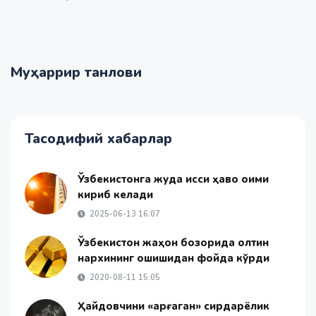
Муҳаррир танлови
Тасодифий хабарлар
Ўзбекистонга жуда иссиқ ҳаво оқими
кириб келади
2025-06-13 16:07
Ўзбекистон жаҳон бозорида олтин
нархининг ошишидан фойда кўрди
2020-08-11 15:05
Ҳайдовчини «қарғаган» сирдарёлик