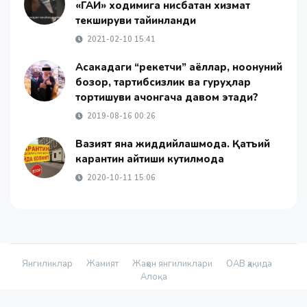
«ГАИ» ходимига нисбатан хизмат
текшируви тайинланди
2021-02-10 15:41
Асакадаги “рекетчи” аёллар, ноқонуний
бозор, тартибсизлик ва гуруҳлар
тортишуви қачонгача давом этади?
2019-08-16 00:26
Вазият яна жиддийлашмоқда. Қатъий
карантин қайтиши кутилмоқда
2020-10-11 15:06
Янгиликлар
Жамият
Жаҳон янгиликлари
ОАВ ҳақида
Алоқа
© 2026 - «Namanganliklar Group» Х/К |
Developed by