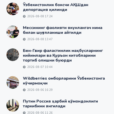
Ўзбекистонлик боксчи АҚШдан
депортация қилинди
2026-08-08 17:24
Мессининг фаолияти якунлангач нима
билан шуғулланиши айтилди
2026-08-08 13:47
Бен-Гвир фаластинлик маҳбусларнинг
кийимлари ва Қуръон китобларини
тортиб олишни буюрди
2026-08-07 10:44
Wildberries омборларини Ўзбекистонга
кўчирмоқчи
2026-08-06 16:29
Путин Россия ҳарбий қўмондонлиги
таркибини янгилади
2026-08-06 11:26