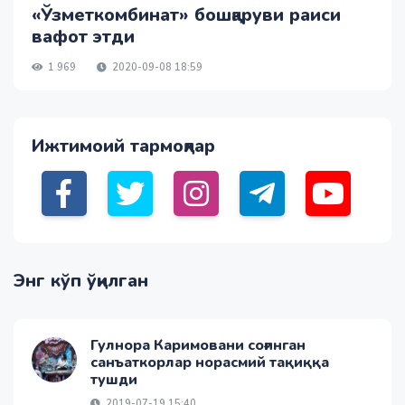
«Ўзметкомбинат» бошқаруви раиси
вафот этди
1 969
2020-09-08 18:59
Ижтимоий тармоқлар
Энг кўп ўқилган
Гулнора Каримовани соғинган
санъаткорлар норасмий тақиққа
тушди
2019-07-19 15:40