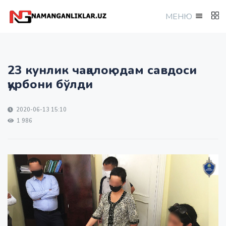
МEНЮ
23 кунлик чақалоқ одам савдоси
қурбони бўлди
2020-06-13 15:10
1 986