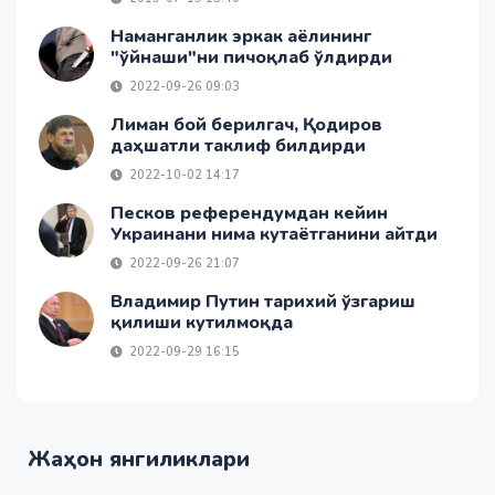
Наманганлик эркак аёлининг
"ўйнаши"ни пичоқлаб ўлдирди
2022-09-26 09:03
Лиман бой берилгач, Қодиров
даҳшатли таклиф билдирди
2022-10-02 14:17
Песков референдумдан кейин
Украинани нима кутаётганини айтди
2022-09-26 21:07
Владимир Путин тарихий ўзгариш
қилиши кутилмоқда
2022-09-29 16:15
Жаҳон янгиликлари