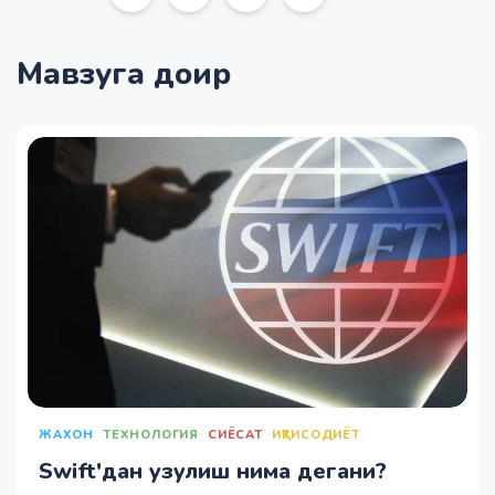
Мавзуга доир
ЖАХОН
ТЕХНОЛОГИЯ
СИЁСАТ
ИҚТИСОДИЁТ
Swift'дан узулиш нима дегани?