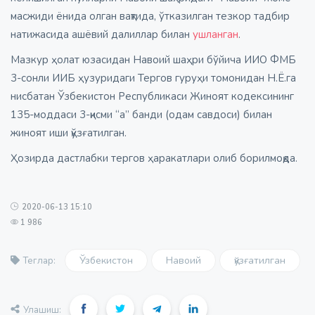
масжиди ёнида олган вақтида, ўтказилган тезкор тадбир
натижасида ашёвий далиллар билан
ушланган
.
Мазкур ҳолат юзасидан Навоий шаҳри бўйича ИИО ФМБ
3-сонли ИИБ ҳузуридаги Тергов гуруҳи томонидан Н.Ё.га
нисбатан Ўзбекистон Республикаси Жиноят кодексининг
135-моддаси 3-қисми “а” банди (одам савдоси) билан
жиноят иши қўзғатилган.
Ҳозирда дастлабки тергов ҳаракатлари олиб борилмоқда.
2020-06-13 15:10
1 986
Ўзбекистон
Навоий
қўзғатилган
Теглар:
Улашиш: