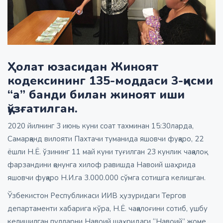
Ҳолат юзасидан Жиноят
кодексининг 135-моддаси 3-қисми
“а” банди билан жиноят иши
қўзғатилган.
2020 йилнинг 3 июнь куни соат тахминан 15:30ларда,
Самарқанд вилояти Пахтачи туманида яшовчи фуқаро, 22
ёшли Н.Ё. ўзининг 11 май куни туғилган 23 кунлик чақалоқ
фарзандини қонунга хилоф равишда Навоий шаҳрида
яшовчи фуқаро Н.И.га 3.000.000 сўмга сотишга келишган.
Ўзбекистон Республикаси ИИВ ҳузуридаги Тергов
департаменти хабарига кўра, Н.Ё. чақалоғини сотиб, ушбу
келишилган пулларни Навоий шаҳридаги “Навоий” жоме