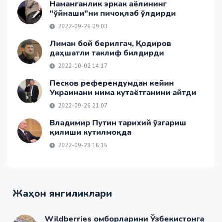
Наманганлик эркак аёлининг
"ўйнаши"ни пичоқлаб ўлдирди
2022-09-26 09:03
Лиман бой берилгач, Қодиров
даҳшатли таклиф билдирди
2022-10-02 14:17
Песков референдумдан кейин
Украинани нима кутаётганини айтди
2022-09-26 21:07
Владимир Путин тарихий ўзгариш
қилиши кутилмоқда
2022-09-29 16:15
Жаҳон янгиликлари
Wildberries омборларини Ўзбекистонга