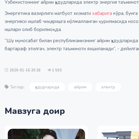
Ўзбекистоннинг айрим ҳудудларида электр энергия таъмино
Энергетика вазирлиги матбуот хизмати
хабарига
кўра, бунга
энергияси ишлаб чиқаришга мўлжалланган қурилмасида носо
ишлари олиб борилмоқда.
“Шу муносабат билан республикамизнинг айрим ҳудудларида
бартараф этилгач, электр таъминоти яхшиланади”, - дейилга
2020-01-16 20:26
1 503
ҳудудларида
айрим
электр
Теглар:
Мавзуга доир