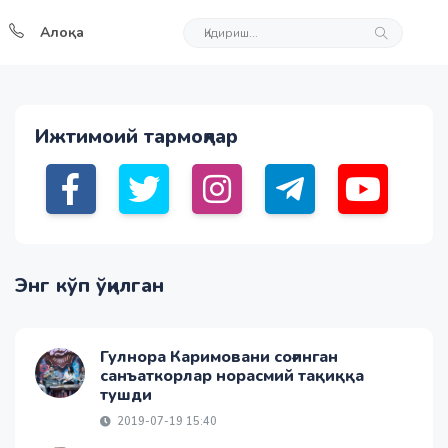
Алоқа
Ижтимоий тармоқлар
Энг кўп ўқилган
Гулнора Каримовани соғинган
санъаткорлар норасмий тақиққа
тушди
2019-07-19 15:40