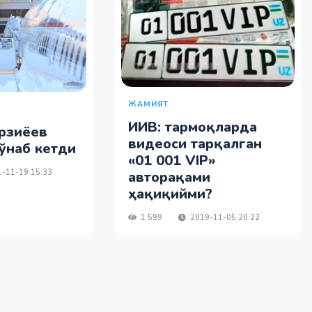
ЖАМИЯТ
ИИВ: тармоқларда
рзиёев
видеоси тарқалган
ўнаб кетди
«01 001 VIP»
-11-19 15:33
авторақами
ҳақиқийми?
1 599
2019-11-05 20:22