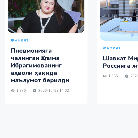
ЖАМИЯТ
ЖАМИЯТ
Пневмонияга
чалинган Ҳалима
Шавкат Ми
Ибрагимованинг
Россияга ж
аҳволи ҳақида
1 855
2021
маълумот берилди
1 670
2020-10-13 14:02