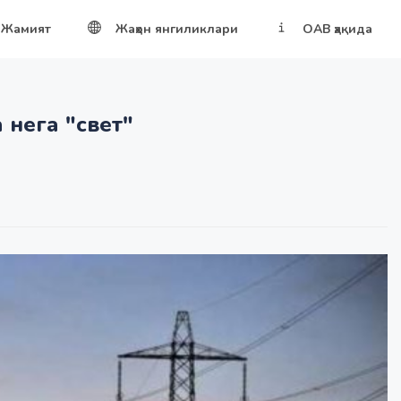
Жамият
Жаҳон янгиликлари
ОАВ ҳақида
 нега "свет"