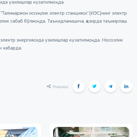
тида узилишлар кузатилмоқда.
 “Талимаржон иссиқлик электр станцияси”(ИЭС)нинг электр
злик сабаб бўлмоқда. Таъкидланишича, ҳозирда таъмирлаш
 электр энергиясида узилишлар кузатилмоқда. Носозлик
н хабарда.
Улашиш: