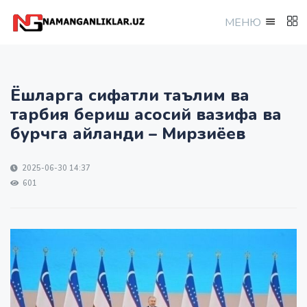
МEНЮ
Ёшларга сифатли таълим ва
тарбия бериш асосий вазифа ва
бурчга айланди – Мирзиёев
2025-06-30 14:37
601