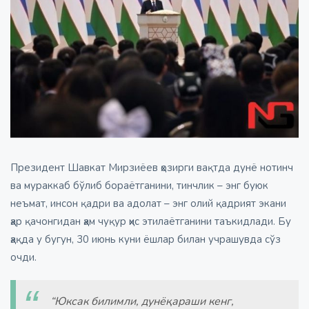
Президент Шавкат Мирзиёев ҳозирги вақтда дунё нотинч
ва мураккаб бўлиб бораётганини, тинчлик – энг буюк
неъмат, инсон қадри ва адолат – энг олий қадрият экани
ҳар қачонгидан ҳам чуқур ҳис этилаётганини таъкидлади. Бу
ҳақда у бугун, 30 июнь куни ёшлар билан учрашувда сўз
очди.
“Юксак билимли, дунёқараши кенг,