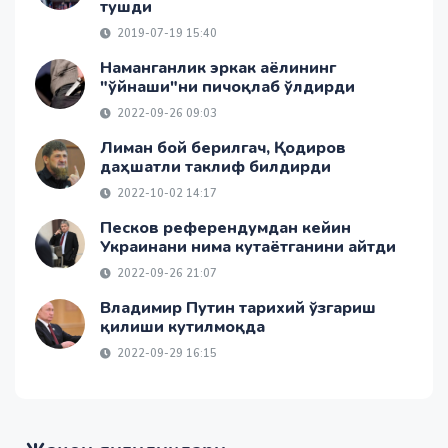
тушди
2019-07-19 15:40
Наманганлик эркак аёлининг
"ўйнаши"ни пичоқлаб ўлдирди
2022-09-26 09:03
Лиман бой берилгач, Қодиров
даҳшатли таклиф билдирди
2022-10-02 14:17
Песков референдумдан кейин
Украинани нима кутаётганини айтди
2022-09-26 21:07
Владимир Путин тарихий ўзгариш
қилиши кутилмоқда
2022-09-29 16:15