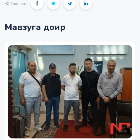
Улашиш:
Мавзуга доир