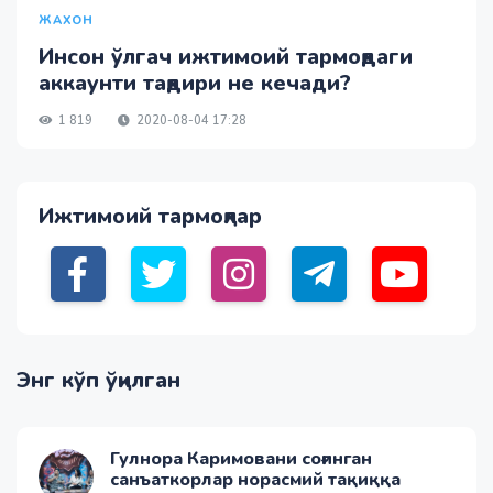
ЖАХОН
Инсон ўлгач ижтимоий тармоқдаги
аккаунти тақдири не кечади?
1 819
2020-08-04 17:28
Ижтимоий тармоқлар
Энг кўп ўқилган
Гулнора Каримовани соғинган
санъаткорлар норасмий тақиққа