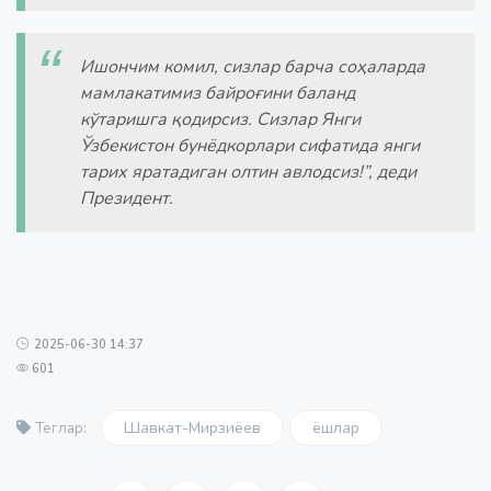
Ишончим комил, сизлар барча соҳаларда
мамлакатимиз байроғини баланд
кўтаришга қодирсиз. Сизлар Янги
Ўзбекистон бунёдкорлари сифатида янги
тарих яратадиган олтин авлодсиз!”, деди
Президент.
2025-06-30 14:37
601
Шавкат-Мирзиёев
ёшлар
Теглар: