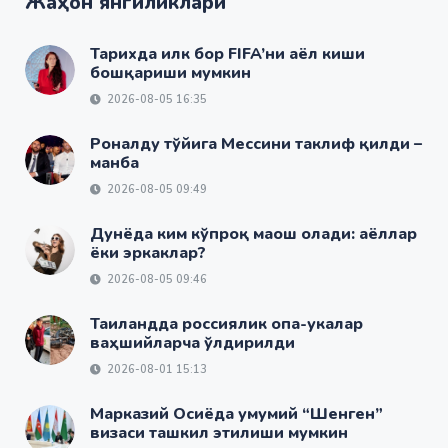
Жаҳон янгиликлари
Тарихда илк бор FIFA’ни аёл киши
бошқариши мумкин
2026-08-05 16:35
Роналду тўйига Мессини таклиф қилди –
манба
2026-08-05 09:49
Дунёда ким кўпроқ маош олади: аёллар
ёки эркаклар?
2026-08-05 09:46
Таиландда россиялик опа-укалар
ваҳшийларча ўлдирилди
2026-08-01 15:13
Марказий Осиёда умумий “Шенген”
визаси ташкил этилиши мумкин