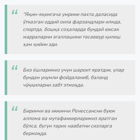
“Яқин-яқингача умрини пахта даласида
ўтказган оддий оила фарзандлари илмда,
спортда, бошқа соҳаларда бундай юксак
марраларни эгаллашини тасаввур қилиш
ҳам қийин эди.
Биз ёшларимиз учун шароит яратдик, улар
бундан унумли фойдаланиб, баланд
чўққиларни забт этмоқда.
Биринчи ва иккинчи Ренессансни буюк
аллома ва мутафаккирларимиз яратган
бўлса, бугун тарих навбатни сизларга
бермоқда.