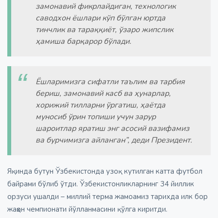
замонавий фикрлайдиган, технологик
саводхон ёшлари кўп бўлган юртда
тинчлик ва тараққиёт, ўзаро жипслик
ҳамиша барқарор бўлади.
Ёшларимизга сифатли таълим ва тарбия
бериш, замонавий касб ва ҳунарлар,
хорижий тилларни ўргатиш, ҳаётда
муносиб ўрин топиши учун зарур
шароитлар яратиш энг асосий вазифамиз
ва бурчимизга айланган”, деди Президент.
Яқинда бутун Ўзбекистонда узоқ кутилган катта футбол
байрами бўлиб ўтди. Ўзбекистонликларнинг 34 йиллик
орзуси ушалди – миллий терма жамоамиз тарихда илк бор
жаҳон чемпионати йўлланмасини қўлга киритди.