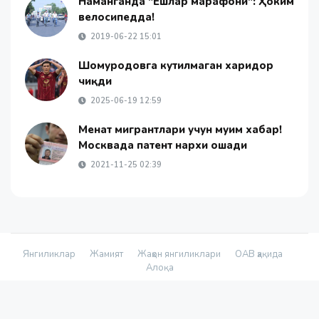
Наманганда "Ёшлар марафони": Ҳоким
велосипедда!
2019-06-22 15:01
Шомуродовга кутилмаган харидор
чиқди
2025-06-19 12:59
Меҳнат мигрантлари учун муҳим хабар!
Москвада патент нархи ошади
2021-11-25 02:39
Янгиликлар
Жамият
Жаҳон янгиликлари
ОАВ ҳақида
Алоқа
© 2026 - «Namanganliklar Group» Х/К |
Developed by
@yetimdasturchi