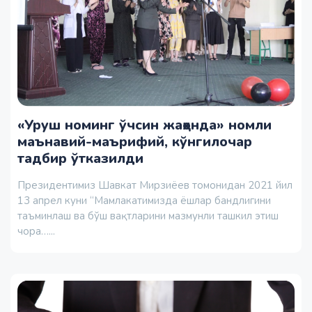
«Уруш номинг ўчсин жаҳонда» номли
маънавий-маърифий, кўнгилочар
тадбир ўтказилди
Президентимиз Шавкат Мирзиёев томонидан 2021 йил
13 апрел куни “Мамлакатимизда ёшлар бандлигини
таъминлаш ва бўш вақтларини мазмунли ташкил этиш
чора…...