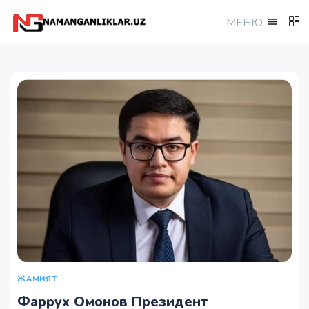
МEНЮ
ЖАМИЯТ
Фаррух Омонов Президент