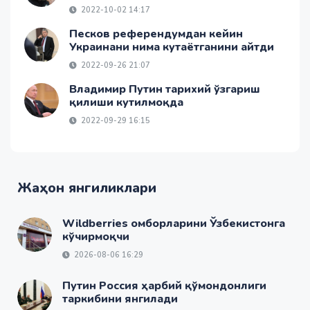
2022-10-02 14:17
Песков референдумдан кейин
Украинани нима кутаётганини айтди
2022-09-26 21:07
Владимир Путин тарихий ўзгариш
қилиши кутилмоқда
2022-09-29 16:15
Жаҳон янгиликлари
Wildberries омборларини Ўзбекистонга
кўчирмоқчи
2026-08-06 16:29
Путин Россия ҳарбий қўмондонлиги
таркибини янгилади