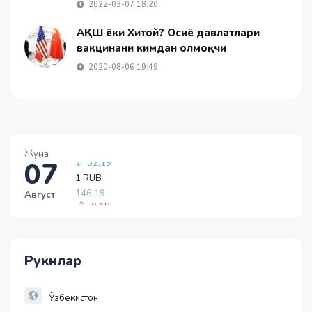
2022-03-07 18:20
АҚШ ёки Хитой? Осиё давлатлари
вакцинани кимдан олмоқчи
2020-08-06 19:49
Жума
07
1 RUB
146.19
Август
-0.18
1 USD
11915.64
28.92
Рукнлар
1 EUR
13749.46
32.19
Ўзбекистон