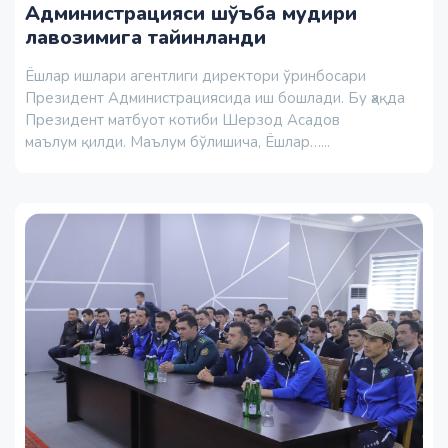
Администрацияси шўъба мудири
лавозимига тайинланди
Ёшлар ишлари агентлиги директори ўринбосари
Президент Администрациясида иш бошлади. Бу ҳақда
Президент матбуот котиби Шерзод Асадов
маълум қилди. Маълум бўлишича, Ёшлар…...