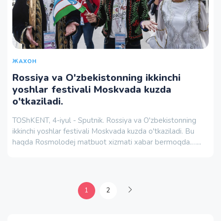
ЖАХОН
Rossiya va O'zbekistonning ikkinchi
yoshlar festivali Moskvada kuzda
o'tkaziladi.
TOShKENT, 4-iyul - Sputnik. Rossiya va O'zbekistonning
ikkinchi yoshlar festivali Moskvada kuzda o'tkaziladi. Bu
haqda Rosmolodej matbuot xizmati xabar bermoqda.…...
1
2