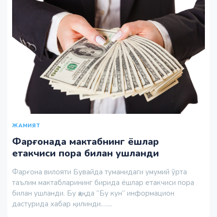
ЖАМИЯТ
Фарғонада мактабнинг ёшлар
етакчиси пора билан ушланди
Фарғона вилояти Бувайда туманидаги умумий ўрта
таълим мактабларининг бирида ёшлар етакчиси пора
билан ушланди. Бу ҳақда “Бу кун” информацион
дастурида хабар қилинди.…...