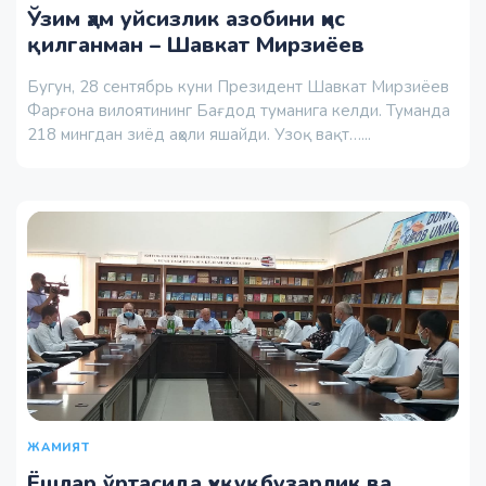
Ўзим ҳам уйсизлик азобини ҳис
қилганман – Шавкат Мирзиёев
Бугун, 28 сентябрь куни Президент Шавкат Мирзиёев
Фарғона вилоятининг Бағдод туманига келди. Туманда
218 мингдан зиёд аҳоли яшайди. Узоқ вақт…...
ЖАМИЯТ
Ёшлар ўртасида ҳуқуқбузарлик ва