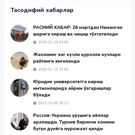
Тасодифий хабарлар
РАСМИЙ ХАБАР: 26 мартдан Наманган
шаҳрига кириш ва чиқиш тўхтатилади
2020-03-26 03:06
Жаҳоннинг энг кучли қуролли кучлари
рейтинги янгиланди
2020-01-15 22:56
Юридик университетга кириш
имтиҳонларида айрим ўзгаришлар
бўлади
2021-10-30 20:12
Россия-Укриана урушига аёллар
аралашди. Туркия биринчи хоними
бутун дунёга мурожаат қилди