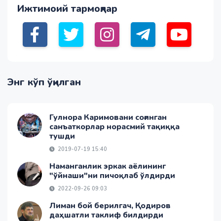
Ижтимоий тармоқлар
Энг кўп ўқилган
Гулнора Каримовани соғинган
санъаткорлар норасмий тақиққа
тушди
2019-07-19 15:40
Наманганлик эркак аёлининг
"ўйнаши"ни пичоқлаб ўлдирди
2022-09-26 09:03
Лиман бой берилгач, Қодиров
даҳшатли таклиф билдирди