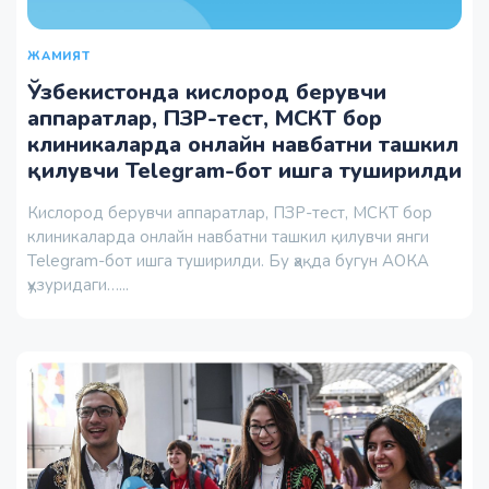
ЖАМИЯТ
Ўзбекистонда кислород берувчи
аппаратлар, ПЗР-тест, МСКТ бор
клиникаларда онлайн навбатни ташкил
қилувчи Telegram-бот ишга туширилди
Кислород берувчи аппаратлар, ПЗР-тест, МСКТ бор
клиникаларда онлайн навбатни ташкил қилувчи янги
Telegram-бот ишга туширилди. Бу ҳақда бугун АОКА
ҳузуридаги…...