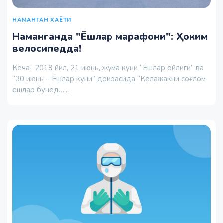
НАМАНГАН ХАЁТИ
Наманганда "Ёшлар марафони": Ҳоким
велосипедда!
Кеча- 2019 йил, 21 июнь, жума куни “Ёшлар ойлиги” ва
“30 июнь – Ёшлар куни” доирасида “Келажакни соғлом
ёшлар бунёд…...