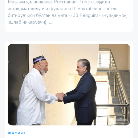
Маълум қилинишича, Россиянинг Томск шаҳрида
истиқомат қилувчи фуқароси IT-мактабнинг энг ёш
битирувчиси бўлган ва унга ««33 Penguins» (музқаймоқ
ишлаб чиқарувчи)…...
ЖАМИЯТ