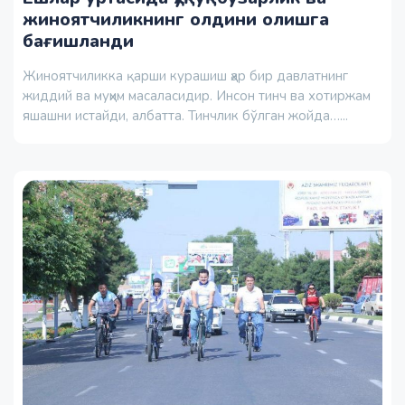
жиноятчиликнинг олдини олишга
бағишланди
Жиноятчиликка қарши курашиш ҳар бир давлатнинг
жиддий ва муҳим масаласидир. Инсон тинч ва хотиржам
яшашни истайди, албатта. Тинчлик бўлган жойда…...