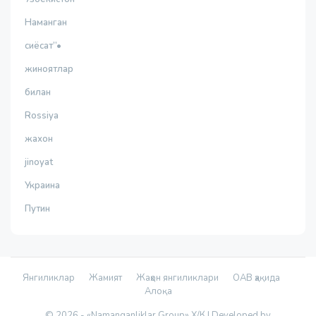
Наманган
сиёсат”•
жиноятлар
билан
Rossiya
жахон
jinoyat
Украина
Путин
Янгиликлар
Жамият
Жаҳон янгиликлари
ОАВ ҳақида
Алоқа
© 2026 - «Namanganliklar Group» Х/К |
Developed by