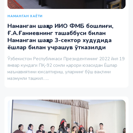
НАМАНГАН ХАЁТИ
Наманган шаҳар ИИО ФМБ бошлиғи,
Ғ.А.Ғаниевнинг ташаббуси билан
Наманган шаҳар 3-сектор худудида
ёшлар билан учрашув ўтказилди
Ўзбекистон Республикаси Президентининг 2022 йил 19
январ кундаги ПҚ-92 сонли қарори юзасидан Ёшлар
маънавиятини юксалтириш, уларнинг бўш вақтини
мазмунли ташкил…...