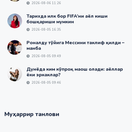
2026-08-06 11:26
Тарихда илк бор FIFA’ни аёл киши
бошқариши мумкин
2026-08-05 16:35
Роналду тўйига Мессини таклиф қилди –
манба
2026-08-05 09:49
Дунёда ким кўпроқ маош олади: аёллар
ёки эркаклар?
2026-08-05 09:46
Муҳаррир танлови