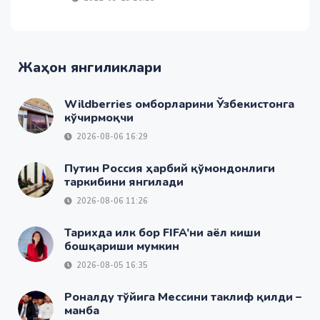
Жаҳон янгиликлари
Wildberries омборларини Ўзбекистонга
кўчирмоқчи
2026-08-06 16:29
Путин Россия ҳарбий қўмондонлиги
таркибини янгилади
2026-08-06 11:26
Тарихда илк бор FIFA’ни аёл киши
бошқариши мумкин
2026-08-05 16:35
Роналду тўйига Мессини таклиф қилди –
манба