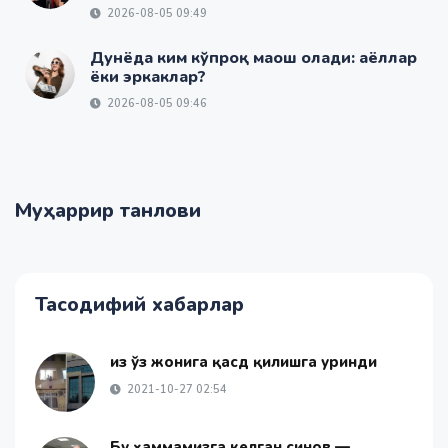
2026-08-05 09:49
Дунёда ким кўпроқ маош олади: аёллар
ёки эркаклар?
2026-08-05 09:46
Муҳаррир танлови
Тасодифий хабарлар
Қиз ўз жонига қасд қилишга уринди
2021-10-27 02:54
Бу ҳаммамизга келган синов —