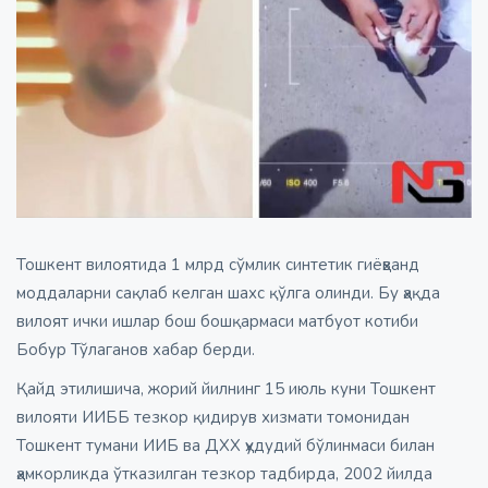
Тошкент вилоятида 1 млрд сўмлик синтетик гиёҳванд
моддаларни сақлаб келган шахс қўлга олинди. Бу ҳақда
вилоят ички ишлар бош бошқармаси матбуот котиби
Бобур Тўлаганов хабар берди.
Қайд этилишича, жорий йилнинг 15 июль куни Тошкент
вилояти ИИББ тезкор қидирув хизмати томонидан
Тошкент тумани ИИБ ва ДХХ ҳудудий бўлинмаси билан
ҳамкорликда ўтказилган тезкор тадбирда, 2002 йилда