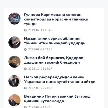
Гулнора Каримовани соғинган
санъаткорлар норасмий тақиққа
тушди
2019-07-19 15:40
Наманганлик эркак аёлининг
"ўйнаши"ни пичоқлаб ўлдирди
2022-09-26 09:03
Лиман бой берилгач, Қодиров
даҳшатли таклиф билдирди
2022-10-02 14:17
Песков референдумдан кейин
Украинани нима кутаётганини айтди
2022-09-26 21:07
Владимир Путин тарихий ўзгариш
қилиши кутилмоқда
2022-09-29 16:15