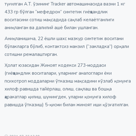
туғилган А.Т. ўзининг Tracker автомашинасида вазни 1 кг
433 гр бўлган “мефедрон” синтетик гиёҳвандлик
воситасини сотиш мақсадида сақлаб келаётганлиги
аниқланган ва далилий ашё билан ушланган.
Аниқланишича, 22 ёшли шахс мазкур синтетик воситани
бўлакларга бўлиб, контактсиз манзил (“закладка”) орқали
сотишни режалаштирган.
Ҳолат юзасидан Жиноят кодекси 273-моддаси
(гиёҳвандлик воситалари, уларнинг аналоглари ёки
психотроп моддаларни ўтказиш мақсадини кўзлаб қонунга
хилоф равишда тайёрлаш, олиш, сақлаш ва бошқа
ҳаракатлар қилиш, шунингдек, уларни қонунга хилоф
равишда ўтказиш) 5-қисми билан жиноят иши қўзғатилган.