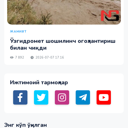
ЖАМИЯТ
Ўзгидромет шошилинч огоҳлантириш
билан чиқди
7 892
2026-07-07 17:16
Ижтимоий тармоқлар
Энг кўп ўқилган