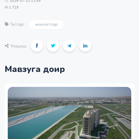
2024-07-23 13:09
1 719
жиноятлар
Теглар:
Улашиш:
Мавзуга доир