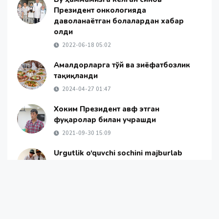
Президент онкологияда
даволанаётган болалардан хабар
олди
2022-06-18 05:02
Амалдорларга тўй ва зиёфатбозлик
тақиқланди
2024-04-27 01:47
Хоким Президент авф этган
фуқаролар билан учрашди
2021-09-30 15:09
Urgutlik o‘quvchi sochini majburlab
olgan va unga jarohat yetkazgan
maktab direktori o‘rinbosaridan
kechirim so‘radi
2019-09-30 15:48