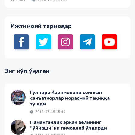
Ижтимоий тармоқлар
Энг кўп ўқилган
Гулнора Каримовани соғинган
санъаткорлар норасмий тақиққа
тушди
2019-07-19 15:40
Наманганлик эркак аёлининг
"ўйнаши"ни пичоқлаб ўлдирди