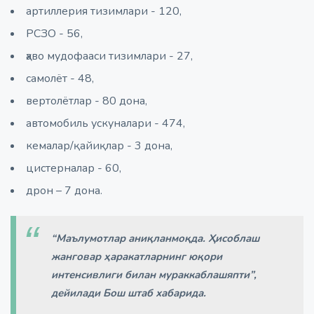
артиллерия тизимлари - 120,
РСЗО - 56,
ҳаво мудофааси тизимлари - 27,
самолёт - 48,
вертолётлар - 80 дона,
автомобиль ускуналари - 474,
кемалар/қайиқлар - 3 дона,
цистерналар - 60,
дрон – 7 дона.
“Маълумотлар аниқланмоқда. Ҳисоблаш
жанговар ҳаракатларнинг юқори
интенсивлиги билан мураккаблашяпти”,
дейилади Бош штаб хабарида.