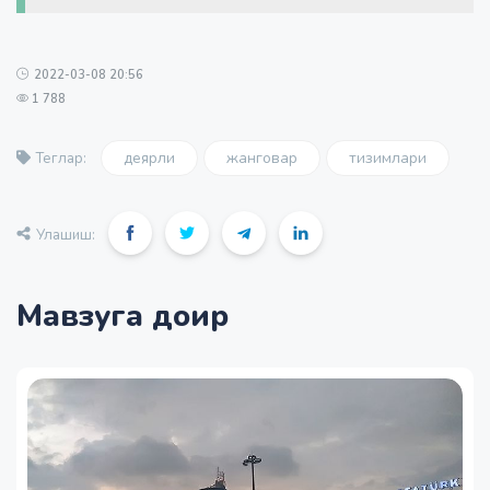
2022-03-08 20:56
1 788
деярли
жанговар
тизимлари
Теглар:
Улашиш:
Мавзуга доир