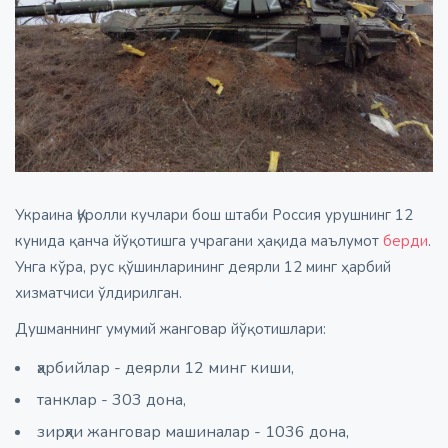
Украина Қуролли кучлари бош штаби Россия урушнинг 12
кунида қанча йўқотишга учрагани ҳақида маълумот
берди
.
Унга кўра, рус қўшинларининг деярли 12 минг ҳарбий
хизматчиси ўлдирилган.
Душманнинг умумий жанговар йўқотишлари:
ҳарбийлар - деярли 12 минг киши,
танклар - 303 дона,
зирҳли жанговар машиналар - 1036 дона,