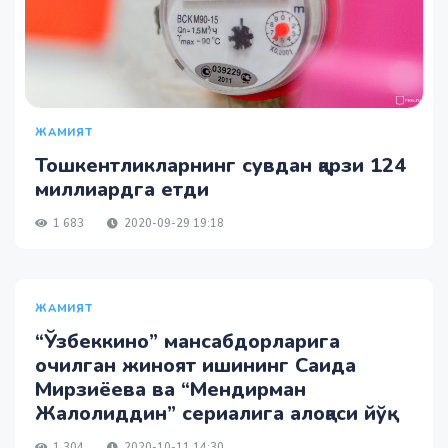
ЖАМИЯТ
Тошкентликларнинг сувдан қарзи 124
миллиардга етди
1 683
2020-09-29 19:18
ЖАМИЯТ
“Ўзбеккино” мансабдорларига
очилган жиноят ишининг Саида
Мирзиёева ва “Мендирман
Жалолиддин” сериалига алоқаси йўқ
1 304
2020-10-11 14:30