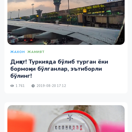
ЖАХОН
ЖАМИЯТ
Диққат! Туркияда бўлиб турган ёки
бормоқчи бўлганлар, эътиборли
бўлинг!
1 761
2019-08-20 17:12