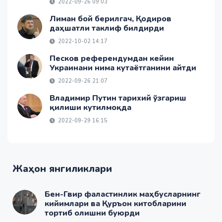
2022-09-26 09:03
Лиман бой берилгач, Қодиров
даҳшатли таклиф билдирди
2022-10-02 14:17
Песков референдумдан кейин
Украинани нима кутаётганини айтди
2022-09-26 21:07
Владимир Путин тарихий ўзгариш
қилиши кутилмоқда
2022-09-29 16:15
Жаҳон янгиликлари
Бен-Гвир фаластинлик маҳбусларнинг
кийимлари ва Қуръон китобларини
тортиб олишни буюрди