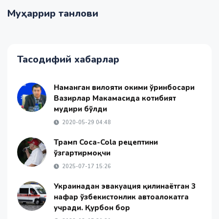
Муҳаррир танлови
Тасодифий хабарлар
Наманган вилояти ҳокими ўринбосари
Вазирлар Маҳкамасида котибият
мудири бўлди
2020-05-29 04:48
Трамп Coca-Cola рецептини
ўзгартирмоқчи
2025-07-17 15:26
Украинадан эвакуация қилинаётган 3
нафар ўзбекистонлик автоҳалокатга
учради. Қурбон бор