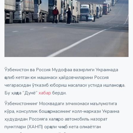
Ўзбекистон ва Россия Мудофаа вазирлиги Украинада
қолиб кетган юк машинаси ҳайдовчиларини Россия
чегарасидан ўтказиб юбориш масаласи устида ишламоқда.
Бу ҳақда “Дунё”
хабар
берди.
Ўзбекистоннинг Москвадаги элчихонаси маълумотига
кўра, консуллик бошқармасининг колл-маркази Украина
ҳудудидан Россияга халқаро автомобиль назорат
пунктлари (ХАНП) орқали чиқиб кета олмаётган