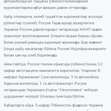
автомобилда юк ташувчи ўзбекистонликларнинг
мурожаатларини қабул қилишни давом эттирмоқда.
Қайд этилишича, келиб тушаётган мурожаатлар асосида
рўйхатлар тузилиб, Россия Ташқи ишлар вазирлигига
Украина-Россия давлатлараро чегарасида ХАНП орқали
транспорт воситаларининг ўтишига ёрдам бериш сўрови
билан расмий равишда мурожаат қилинмоқда. Бир вақтнинг
ўзида ушбу масалалар бўйича Россия Мудофаа вазирлиги
билан ҳам иш олиб борилмоқда.
Айни пайтда, Россия томони кўмагида ўзбекистонлик 12
нафар автоташувчи мамлакатга киритилган. Уларнинг 8
нафари Украинанинг Суми вилоятида, 3 та автомобиль
Харьков вилоятида, 1 та автотранспорт Россия
чегарасидан Украинага ўтувчи “Нехотеевка” нейтрал
ҳудудининг назорат ўтказиш пунктида бўлган.
Хабарларга кўра, 5 нафар Ўзбекистон фуқароси Украина