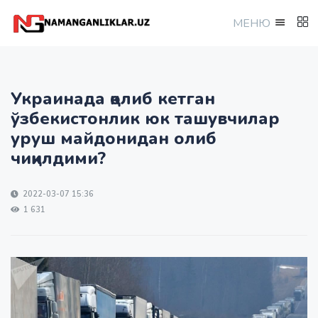
МEНЮ
Украинада қолиб кетган
ўзбекистонлик юк ташувчилар
уруш майдонидан олиб
чиқилдими?
2022-03-07 15:36
1 631