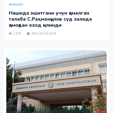
ЖИНОЯТ
Нашида эшитгани учун қамалган
талаба С.Раҳмонқулов суд залида
қамоқдан озод қилинди
1 675
2023-03-02 18:35