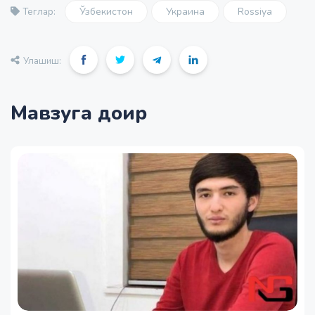
Ўзбекистон
Украина
Rossiya
Теглар:
Улашиш:
Мавзуга доир