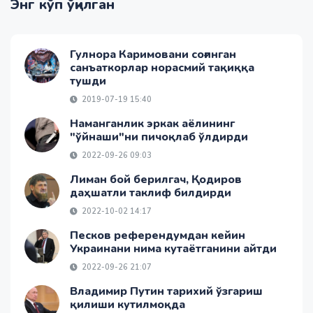
Энг кўп ўқилган
Гулнора Каримовани соғинган
санъаткорлар норасмий тақиққа
тушди
2019-07-19 15:40
Наманганлик эркак аёлининг
"ўйнаши"ни пичоқлаб ўлдирди
2022-09-26 09:03
Лиман бой берилгач, Қодиров
даҳшатли таклиф билдирди
2022-10-02 14:17
Песков референдумдан кейин
Украинани нима кутаётганини айтди
2022-09-26 21:07
Владимир Путин тарихий ўзгариш
қилиши кутилмоқда