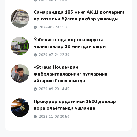
Самарқандда 185 минг АҚШ долларига
ер сотмоқчи бўлган раҳбар ушланди
2026-01-28 11:31
Ўзбекистонда коронавирусга
чалинганлар 19 мингдан ошди
2020-07-24 22:30
«Straus House»дан
жабрланганларнинг пулларини
қайтариш бошланмоқда
2020-09-20 14:45
Прокурор ёрдамчиси 1500 доллар
пора олаётганда ушланди
2022-11-03 20:50