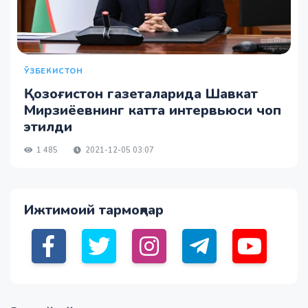
ЎЗБЕКИСТОН
Қозоғистон газеталарида Шавкат
Мирзиёевнинг катта интервьюси чоп
этилди
1 485
2021-12-05 03:07
Ижтимоий тармоқлар