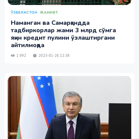
ЎЗБЕКИСТОН
ЖАМИЯТ
Наманган ва Самарқандда
тадбиркорлар жами 3 млрд сўмга
яқин кредит пулини ўзлаштиргани
айтилмоқда
1 992
2023-01-26 12:38