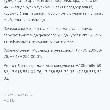
ҳудудида, чегара чизиғидан узоқроқ масофада, 4 та юк
машинасида бўлиб турибди. Вазият барқарорлашиб,
хавфсиз ўтиш имконияти юзага келгач, уларнинг чегарага
етиб келиши кутилмоқда.
Элчихона ва Бош консулхонанинг маълум қилишича,
зарурат туғилганда фуқаролар қуйида кўрсатилган ишонч
телефонларига мурожаат қилиши мумкин:
Ўзбекистоннинг Москвадаги элчихонаси: +7 499 230-00-
76, +7 499 230-00-32;
Ростов-Дон шаҳридаги Бош консулхона: +7 988 586-59-
82, +7 918 554-04-76, +7 988 586-70-35, +7 988 586-59-
82.
2022-03-07 15:36
1 631