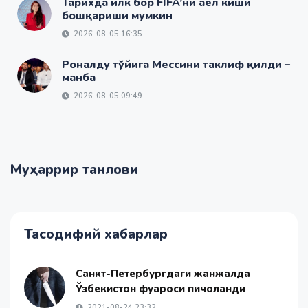
Тарихда илк бор FIFA’ни аёл киши
бошқариши мумкин
2026-08-05 16:35
Роналду тўйига Мессини таклиф қилди –
манба
2026-08-05 09:49
Муҳаррир танлови
Тасодифий хабарлар
Санкт-Петербургдаги жанжалда
Ўзбекистон фуқароси пичоқланди
2021-08-24 23:32