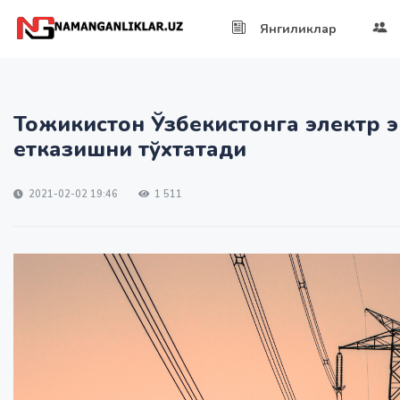
Янгиликлар
Тожикистон Ўзбекистонга электр 
етказишни тўхтатади
2021-02-02 19:46
1 511