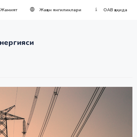
Жамият
Жаҳон янгиликлари
ОАВ ҳақида
энергияси