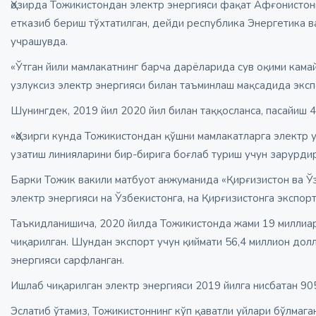
Ҳозирда Тожикистондан электр энергияси фақат Афғонистон
етказиб бериш тўхтатилган, дейди республика Энергетика 
учрашувда.
«Ўтган йили мамлакатнинг барча дарёларида сув оқими кама
узлуксиз электр энергияси билан таъминлаш мақсадида экспо
Шунингдек, 2019 йил 2020 йил билан таққосланса, пасайиш 
«Ҳозирги кунда Тожикистондан қўшни мамлакатларга электр 
узатиш линияларини бир-бирига боғлаб туриш учун зарурдир»
Барки Тожик вакили матбуот анжуманида «Қирғизистон ва Ўз
электр энергияси на Ўзбекистонга, на Қирғизистонга экспор
Таъкидланишича, 2020 йилда Тожикистонда жами 19 миллиар
чиқарилган. Шундан экспорт учун қиймати 56,4 миллион долл
энергияси сарфланган.
Ишлаб чиқарилган электр энергияси 2019 йилга нисбатан 905,
Эслатиб ўтамиз, Тожикистоннинг кўп қаватли уйлари бўлмаг