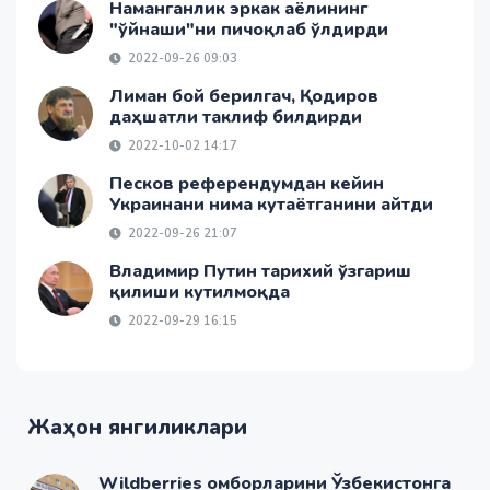
Наманганлик эркак аёлининг
"ўйнаши"ни пичоқлаб ўлдирди
2022-09-26 09:03
Лиман бой берилгач, Қодиров
даҳшатли таклиф билдирди
2022-10-02 14:17
Песков референдумдан кейин
Украинани нима кутаётганини айтди
2022-09-26 21:07
Владимир Путин тарихий ўзгариш
қилиши кутилмоқда
2022-09-29 16:15
Жаҳон янгиликлари
Wildberries омборларини Ўзбекистонга