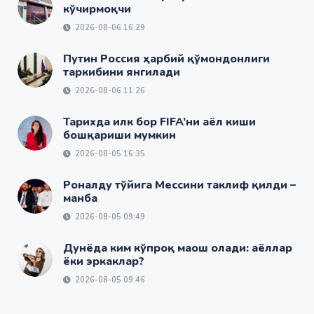
кўчирмоқчи
2026-08-06 16:29
Путин Россия ҳарбий қўмондонлиги
таркибини янгилади
2026-08-06 11:26
Тарихда илк бор FIFA’ни аёл киши
бошқариши мумкин
2026-08-05 16:35
Роналду тўйига Мессини таклиф қилди –
манба
2026-08-05 09:49
Дунёда ким кўпроқ маош олади: аёллар
ёки эркаклар?
2026-08-05 09:46