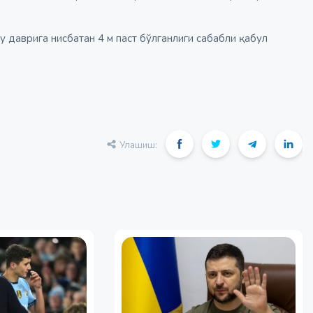
у даврига нисбатан 4 м паст бўлганлиги сабабли қабул
Улашиш: