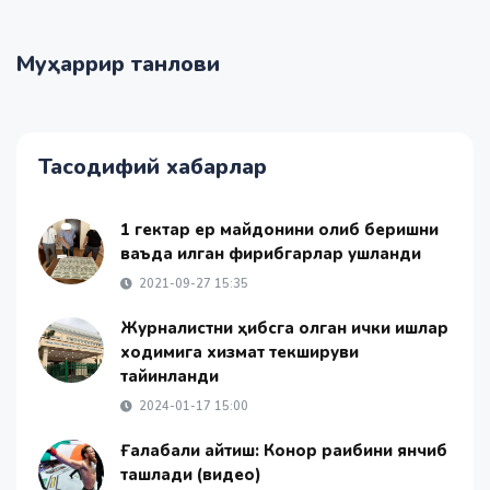
Муҳаррир танлови
Тасодифий хабарлар
1 гектар ер майдонини олиб беришни
ваъда қилган фирибгарлар ушланди
2021-09-27 15:35
Журналистни ҳибсга олган ички ишлар
ходимига хизмат текшируви
тайинланди
2024-01-17 15:00
Ғалабали қайтиш: Конор рақибини янчиб
ташлади (видео)