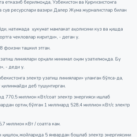
га етказиб берилмоқда, Ўзбекистон ва Қирғизистонга
ва сув ресурслари вазири Далер Жума журналистлар билан
йди, натижада ҳукумат мамлакат аҳолисини куз ва қишда
ртга чекловлар киритди», - деган у.
48 фоизни ташкил этган.
узатиш линиялари орқали минимал оқим узатилмоқда. Бу
, - деди у.
бекистонга электр узатиш линиялари» уланган бўлса-да,
т қилинмайди деб тушунтирган.
д 770,5 миллион кВт/соат электр энергияси ишлаб
ардан ортиқ бўлган 1 миллиард 528,4 миллион кВт/с электр
7 миллион кВт / соатга кам.
ан қишлоқ жойларида 5 январдан бошлаб электр энергиясини