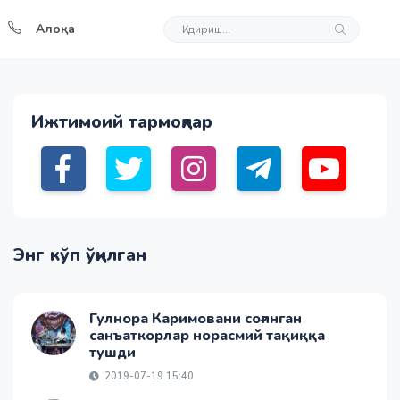
Алоқа
Ижтимоий тармоқлар
Энг кўп ўқилган
Гулнора Каримовани соғинган
санъаткорлар норасмий тақиққа
тушди
2019-07-19 15:40