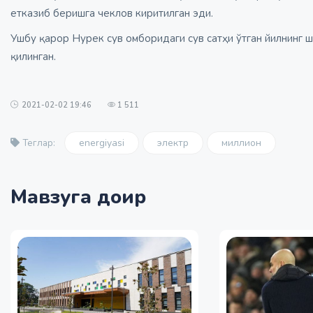
етказиб беришга чеклов киритилган эди.
Ушбу қарор Нурек сув омборидаги сув сатҳи ўтган йилнинг ш
қилинган.
2021-02-02 19:46
1 511
energiyasi
электр
миллион
Теглар:
Мавзуга доир