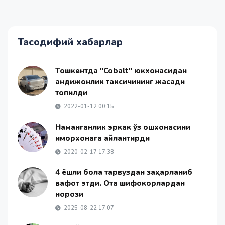
Тасодифий хабарлар
Тошкентда "Cobalt" юкхонасидан
андижонлик таксичининг жасади
топилди
2022-01-12 00:15
Наманганлик эркак ўз ошхонасини
қиморхонага айлантирди
2020-02-17 17:38
4 ёшли бола тарвуздан заҳарланиб
вафот этди. Ота шифокорлардан
норози
2025-08-22 17:07