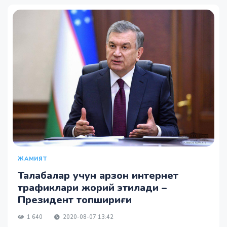
ЖАМИЯТ
Талабалар учун арзон интернет
трафиклари жорий этилади –
Президент топшириғи
1 640
2020-08-07 13:42