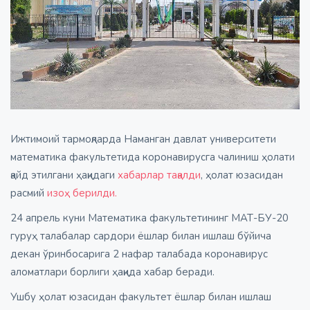
Ижтимоий тармоқларда Наманган давлат университети
математика факультетида коронавирусга чалиниш ҳолати
қайд этилгани ҳақидаги
хабарлар тақалди
, ҳолат юзасидан
расмий
изоҳ берилди.
24 апрель куни Математика факультетининг МАТ-БУ-20
гуруҳ талабалар сардори ёшлар билан ишлаш бўйича
декан ўринбосарига 2 нафар талабада коронавирус
аломатлари борлиги ҳақида хабар беради.
Ушбу ҳолат юзасидан факультет ёшлар билан ишлаш