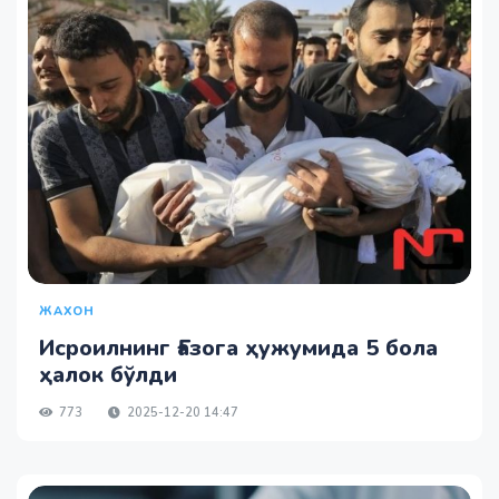
ЖАХОН
Исроилнинг Ғазога ҳужумида 5 бола
ҳалок бўлди
773
2025-12-20 14:47