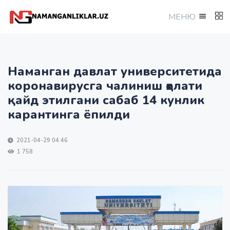
МEНЮ
Наманган давлат университетида
коронавирусга чалиниш ҳолати
қайд этилгани сабаб 14 кунлик
карантинга ёпилди
2021-04-29 04:46
1 758