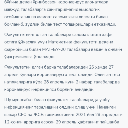
бўйича декан ўринбосари коронавирус аломатлари
мавжуд талабаларга санитария-эпидемиологик
осойишталик ва жамоат саломатлиги хизмати билан
боғланиб, зудлик билан тeст топширишлари етказилди.
Факультетнинг қолган талабалари саломатлигига хафв
остига қўймаслик учун Математика факультети декани
фармойиши билан МАТ-БУ-20 талабалари вақтинча онлайн
ўқиш режимига ўтказилди.
Факультетни қолган барча талабаларидан 26 ҳамда 27
апрель кунлари коронавирусга тест олинди. Олинган тест
натижаларига кўра 28 апрель куни 2 нафар талабаларда
коронавирус инфекцияси борлиги аниқланди.
Шу муносабат билан факультет талабаларида ушбу
инфекциянинг тарқалишини олдини олиш учун Наманган
шахар СEО ва ЖСБ ташкилотининг 2021 йил 28 апрелдаги
12-сонли қарорига асосан 29 апрель ҳафтанинг пайшанба