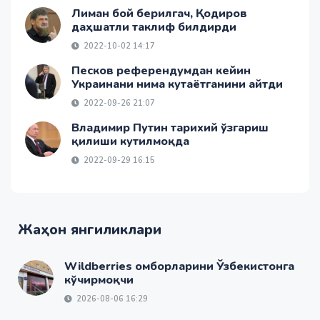
Лиман бой берилгач, Қодиров
даҳшатли таклиф билдирди
2022-10-02 14:17
Песков референдумдан кейин
Украинани нима кутаётганини айтди
2022-09-26 21:07
Владимир Путин тарихий ўзгариш
қилиши кутилмоқда
2022-09-29 16:15
Жаҳон янгиликлари
Wildberries омборларини Ўзбекистонга
кўчирмоқчи
2026-08-06 16:29