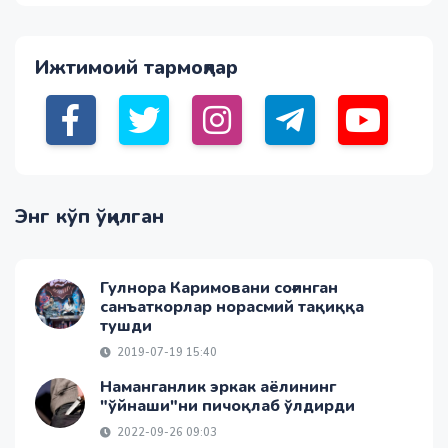
Ижтимоий тармоқлар
Энг кўп ўқилган
Гулнора Каримовани соғинган
санъаткорлар норасмий тақиққа
тушди
2019-07-19 15:40
Наманганлик эркак аёлининг
"ўйнаши"ни пичоқлаб ўлдирди
2022-09-26 09:03