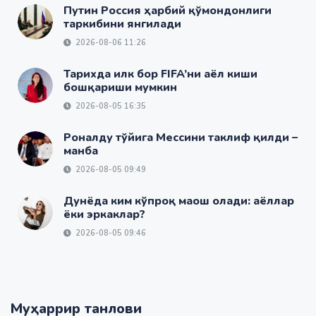
Путин Россия ҳарбий қўмондонлиги
таркибини янгилади
2026-08-06 11:26
Тарихда илк бор FIFA’ни аёл киши
бошқариши мумкин
2026-08-05 16:35
Роналду тўйига Мессини таклиф қилди –
манба
2026-08-05 09:49
Дунёда ким кўпроқ маош олади: аёллар
ёки эркаклар?
2026-08-05 09:46
Муҳаррир танлови