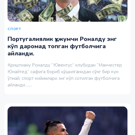
СПОРТ
Португалиялик ҳужумчи Роналду энг
кўп даромад топган футболчига
айланди.
Криштиану Роналду “Ювентус” клубидан “Манчестер
Юнайтед” сафига бориб қўшилганидан сўнг бир кун
ўтмай, спорт кийимлари энг кўп сотилган футболчига
айланди.…...