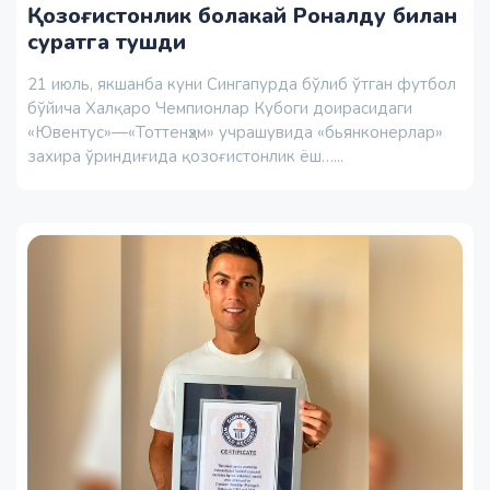
Қозоғистонлик болакай Роналду билан
суратга тушди
21 июль, якшанба куни Сингапурда бўлиб ўтган футбол
бўйича Халқаро Чемпионлар Кубоги доирасидаги
«Ювентус»—«Тоттенҳэм» учрашувида «бьянконерлар»
захира ўриндиғида қозоғистонлик ёш…...