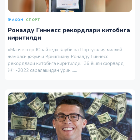
ЖАХОН
СПОРТ
Роналду Гиннесс рекордлари китобига
киритилди
«Манчестер Юнайтед» клуби ва Португалия миллий
жамоаси ҳужумчи Криштиану Роналду Гиннесс
рекордлари китобига киритилди. 36 ёшли форвард
ЖЧ-2022 саралашидан ўрин…...