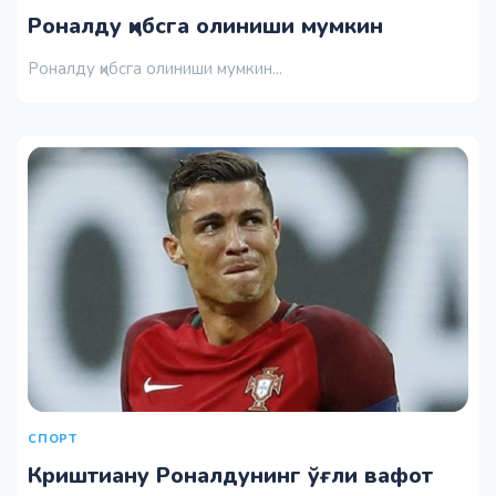
Роналду ҳибсга олиниши мумкин
Роналду ҳибсга олиниши мумкин...
СПОРТ
Криштиану Роналдунинг ўғли вафот