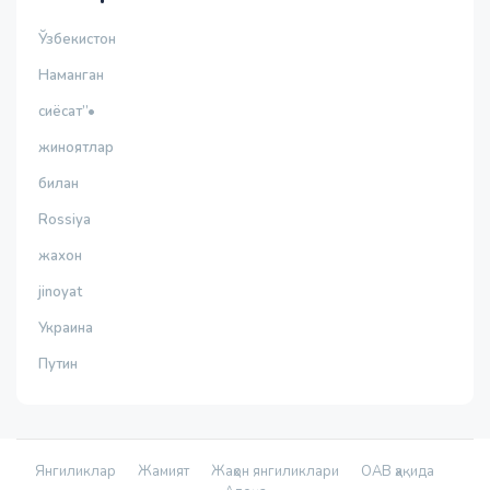
Ўзбекистон
Наманган
сиёсат”•
жиноятлар
билан
Rossiya
жахон
jinoyat
Украина
Путин
Янгиликлар
Жамият
Жаҳон янгиликлари
ОАВ ҳақида