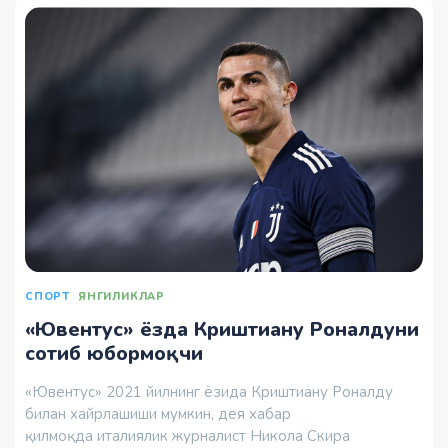
СПОРТ
ЯНГИЛИКЛАР
«Ювентус» ёзда Криштиану Роналдуни
сотиб юбормоқчи
«Ювентус» 2021 йилнинг ёзида Криштиану Роналду
билан хайрлашиши мумкин, дея хабар
қилмоқда италиялик журналист Никола Скира