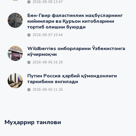
2026-08-08 13:47
Бен-Гвир фаластинлик маҳбусларнинг
кийимлари ва Қуръон китобларини
тортиб олишни буюрди
2026-08-07 10:44
Wildberries омборларини Ўзбекистонга
кўчирмоқчи
2026-08-06 16:29
Путин Россия ҳарбий қўмондонлиги
таркибини янгилади
2026-08-06 11:26
Муҳаррир танлови