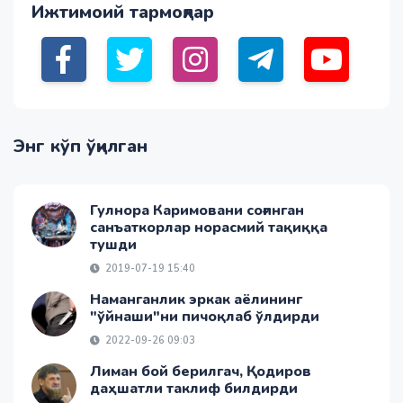
Ижтимоий тармоқлар
Энг кўп ўқилган
Гулнора Каримовани соғинган
санъаткорлар норасмий тақиққа
тушди
2019-07-19 15:40
Наманганлик эркак аёлининг
"ўйнаши"ни пичоқлаб ўлдирди
2022-09-26 09:03
Лиман бой берилгач, Қодиров
даҳшатли таклиф билдирди