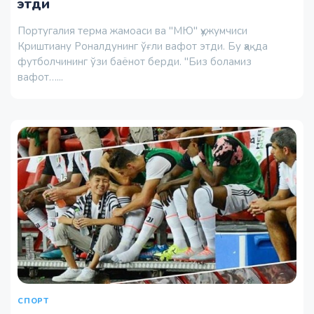
этди
Португалия терма жамоаси ва "МЮ" ҳужумчиси
Криштиану Роналдунинг ўғли вафот этди. Бу ҳақда
футболчининг ўзи баёнот берди. "Биз боламиз
вафот…...
СПОРТ