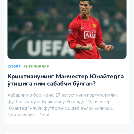
СПОРТ
ЯНГИЛИКЛАР
Криштианунинг Манчестер Юнайтедга
ўтишига ким сабабчи бўлган?
Хабарингиз бор, кеча, 27 август куни португалиялик
футбол юлдузи Криштиану Роналду “Манчестер
Юнайтед” клуби футболчиси, деб эълон қилинди.
Британиянинг “Goal”…...