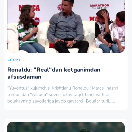
СПОРТ
Ronaldu: "Real"dan ketganimdan
afsusdaman
"Yuventus" xujumchisi Krishtianu Ronaldu "Marca" nashri
tomonidan "Afsona" sovrini bilan taqdirlandi va 5 ta
bolakayning savollariga javob qaytardi. Bolalar turli…...