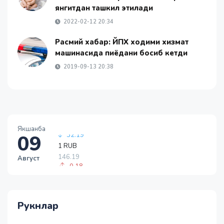
янгитдан ташкил этилади
2022-02-12 20:34
Расмий хабар: ЙПХ ходими хизмат
машинасида пиёдани босиб кетди
2019-09-13 20:38
Якшанба
09
1 RUB
146.19
Август
-0.18
1 USD
11915.64
28.92
Рукнлар
1 EUR
13749.46