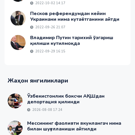
2022-10-02 14:17
Песков референдумдан кейин
Украинани нима кутаётганини айтди
2022-09-26 21:07
Владимир Путин тарихий ўзгариш
қилиши кутилмоқда
2022-09-29 16:15
Жаҳон янгиликлари
Ўзбекистонлик боксчи АҚШдан
депортация қилинди
2026-08-08 17:24
Мессининг фаолияти якунлангач нима
билан шуғулланиши айтилди