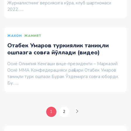
Журналистнинг версиясига кўра, клуб шартномаси
2022…...
ЖАХОН
ЖАМИЯТ
Отабек Умаров туркиялик таниқли
ошпазга совға йўллади (видео)
Осиё Олимпия Кенгаши вице-президенти – Марказий
Осиё ММА Конфедерацияси раҳбари Отабек Умаров
таниқли турк ошпази Бурак Ўздемирга совға юборди.
Бу…...
1
2