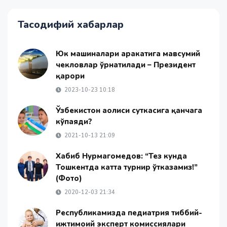
Тасодифий хабарлар
Юк машиналари ҳаракатига мавсумий
чекловлар ўрнатилади – Президент
қарори
2023-10-23 10:18
Ўзбекистон аҳолиси суткасига қанчага
кўпаяди?
2021-10-13 21:09
Хабиб Нурмагомедов: “Тез кунда
Тошкентда катта турнир ўтказамиз!”
(Фото)
2020-12-03 21:34
Республикамизда педиатрия тиббий-
ижтимоий эксперт комиссиялари