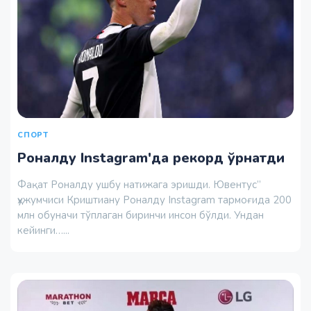
СПОРТ
Роналду Instagram'да рекорд ўрнатди
Фақат Роналду ушбу натижага эришди. Ювентус”
ҳужумчиси Криштиану Роналду Instagram тармоғида 200
млн обуначи тўплаган биринчи инсон бўлди. Ундан
кейинги…...