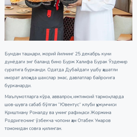
Бундан ташқари, жорий йилнинг 25 декабрь куни
дунёдаги энг баланд бино Бурж Халифа Бурак Ўздемир
суратига бурканди. Одатда Дубайдаги ушбу ҳашатли
иморат алоҳида шахслар эмас, давлатлар байроғига
бурканарди.
Маълумотларга кўра, аввалроқ ижтимоий тармоқларда
шов-шувга сабаб бўлган “Ювентус” клуби ҳужумчиси
Криштиану Роналду ва унинг рафиқаси Жоржина
Родригеснинг ўзбекча чопони ҳам Отабек Умаров
томонидан совға қилинган.