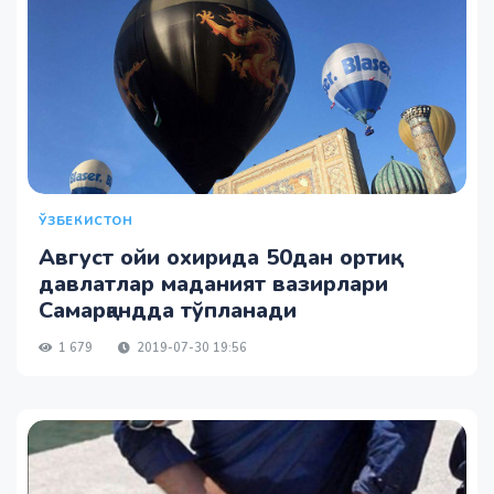
ЎЗБЕКИСТОН
Август ойи охирида 50дан ортиқ
давлатлар маданият вазирлари
Самарқандда тўпланади
1 679
2019-07-30 19:56