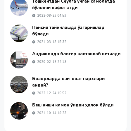
Тошкентдан Сеулга учган самолётда
йўловчи вафот этди
2022-08-29 04:59
Пенсия тайинлашда ўзгаришлар
бўлади
2021-03-13 15:32
Андижонда блогер калтаклаб кетилди
2020-02-18 22:13
Бозорларда озиқ-овқат нархлари
қандай?
2022-12-24 15:52
Беш киши камон ўқидан ҳалок бўлди
2021-10-14 19:23