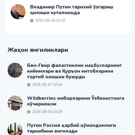
Владимир Путин тарихий ўзгариш
қилиши кутилмоқда
2022-09-29 16:15
Жаҳон янгиликлари
Бен-Гвир фаластинлик маҳбусларнинг
кийимлари ва Қуръон китобларини
тортиб олишни буюрди
2026-08-07 10:44
Wildberries омборларини Ўзбекистонга
кўчирмоқчи
2026-08-06 16:29
Путин Россия ҳарбий қўмондонлиги
таркибини янгилади