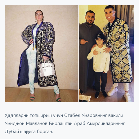
Ҳадяларни топшириш учун Отабек Умаровнинг вакили
Умиджон Мавланов Бирлашган Араб Амирликларининг
Дубай шаҳрига борган.