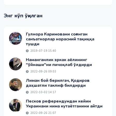
Энг кўп ўқилган
Гулнора Каримовани соғинган
санъаткорлар норасмий тақиққа
тушди
2019-07-19 15:40
Наманганлик эркак аёлининг
"ўйнаши"ни пичоқлаб ўлдирди
2022-09-26 09:03
Лиман бой берилгач, Қодиров
даҳшатли таклиф билдирди
2022-10-02 14:17
Песков референдумдан кейин
Украинани нима кутаётганини айтди
2022-09-26 21:07