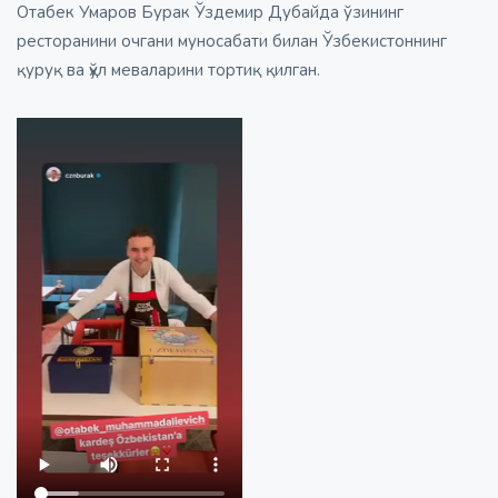
Отабек Умаров Бурак Ўздемир Дубайда ўзининг
ресторанини очгани муносабати билан Ўзбекистоннинг
қуруқ ва ҳўл меваларини тортиқ қилган.