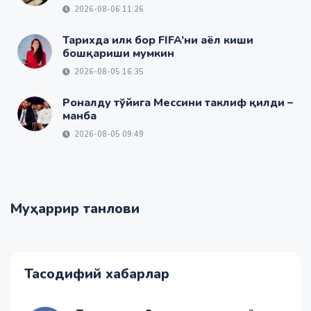
2026-08-06 11:26
Тарихда илк бор FIFA’ни аёл киши
бошқариши мумкин
2026-08-05 16:35
Роналду тўйига Мессини таклиф қилди –
манба
2026-08-05 09:49
Муҳаррир танлови
Тасодифий хабарлар