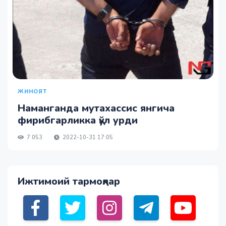
ЖИНОЯТ
Наманганда мутахассис янгича
фирибгарликка қўл урди
7 053
2022-10-31 17:05
Ижтимоий тармоқлар