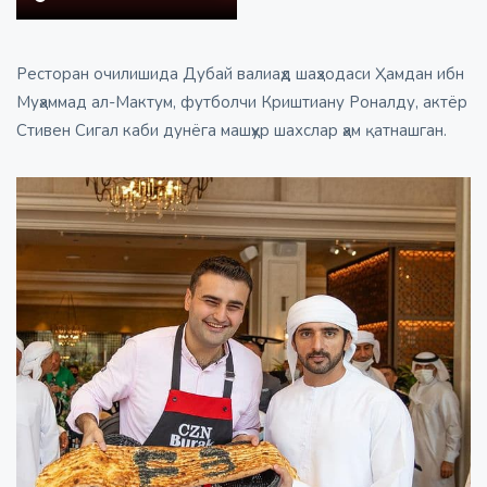
Ресторан очилишида Дубай валиаҳд шаҳзодаси Ҳамдан ибн
Муҳаммад ал-Мактум, футболчи Криштиану Роналду, актёр
Стивен Сигал каби дунёга машҳур шахслар ҳам қатнашган.