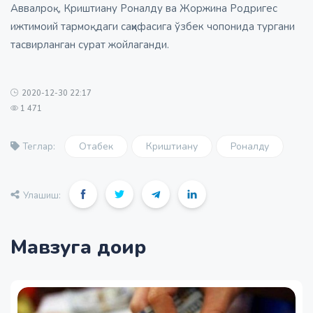
Аввалроқ, Криштиану Роналду ва Жоржина Родригес
ижтимоий тармоқдаги саҳифасига ўзбек чопонида тургани
тасвирланган сурат жойлаганди.
2020-12-30 22:17
1 471
Отабек
Криштиану
Роналду
Теглар:
Улашиш:
Мавзуга доир