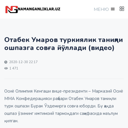
МEНЮ
Отабек Умаров туркиялик таниқли
ошпазга совға йўллади (видео)
2020-12-30 22:17
1 471
Осиё Олимпия Кенгаши вице-президенти – Марказий Осиё
ММА Конфедерацияси раҳбари Отабек Умаров таниқли
турк ошпази Бурак Ўздемирга совға юборди. Бу ҳақда
ошпаз ўзининг ижтимоий тармоқдаги саҳифасида маълум
қилган.