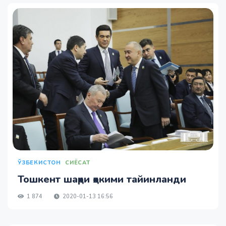
ЎЗБЕКИСТОН
СИЁСАТ
Тошкент шаҳри ҳокими тайинланди
1 874
2020-01-13 16:56