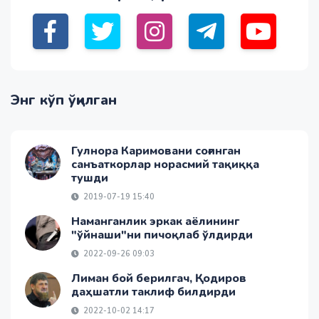
Энг кўп ўқилган
Гулнора Каримовани соғинган
санъаткорлар норасмий тақиққа
тушди
2019-07-19 15:40
Наманганлик эркак аёлининг
"ўйнаши"ни пичоқлаб ўлдирди
2022-09-26 09:03
Лиман бой берилгач, Қодиров
даҳшатли таклиф билдирди
2022-10-02 14:17