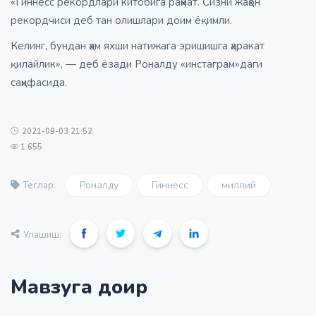
«Гиннесс рекордлари китобига раҳмат. Сизни жаҳон
рекордчиси деб тан олишлари доим ёқимли.
Келинг, бундан ҳам яхши натижага эришишга ҳаракат
қилайлик», — деб ёзади Роналду «инстаграм»даги
саҳифасида.
2021-09-03 21:52
1 655
Роналду
Гиннесс
миллий
Теглар:
Улашиш:
Мавзуга доир