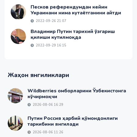
Песков референдумдан кейин
Украинани нима кутаётганини айтди
2022-09-26 21:07
Владимир Путин тарихий ўзгариш
қилиши кутилмоқда
2022-09-29 16:15
Жаҳон янгиликлари
Wildberries омборларини Ўзбекистонга
кўчирмоқчи
2026-08-06 16:29
Путин Россия ҳарбий қўмондонлиги
таркибини янгилади
2026-08-06 11:26