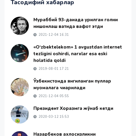
Тасодифий хабарлар
Мураббий 93-дақиқада урилган голни
нишонлаш вақтида вафот этди
2021-12-04 16:31
«O‘zbektelekom» 1 avgustdan internet
tezligini oshirdi, narxlar esa eski
holatida qoldi
2019-08-01 17:21
Ўзбекистонда янгиланган пуллар
муомалага чиқарилади
2021-12-04 05:55
Президент Хоразмга жўнаб кетди
2020-03-12 15:53
Назарбеков ахлоқсизликни