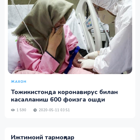
ЖАХОН
Тожикистонда коронавирус билан
касалланиш 600 фоизга ошди
1 590
2020-05-11 03:51
Ижтимоий тармоқлар