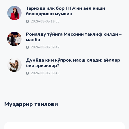
Тарихда илк бор FIFA’ни аёл киши
бошқариши мумкин
2026-08-05 16:35
Роналду тўйига Мессини таклиф қилди –
манба
2026-08-05 09:49
Дунёда ким кўпроқ маош олади: аёллар
ёки эркаклар?
2026-08-05 09:46
Муҳаррир танлови