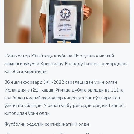
«Манчестер Юнайтед» клуби ва Португалия миллий
жамоаси ҳужумчи Криштиану Роналду Гиннесс рекордлари
китобига киритилди.
36 ёшли форвард ЖЧ-2022 саралашидан ўрин олган
Ирландияга (2:1) қарши ўйинда дублга эришди ва 111та
гол билан миллий жамоалар миқёсида энг кўп киритган
ўйинчига айланди. У айнан ушбу рекорди орқали Гиннесс
китобидан ўрин олди.
Футболчи эсдалик сертификатини олди.