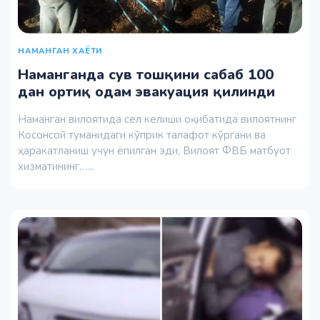
НАМАНГАН ХАЁТИ
Наманганда сув тошқини сабаб 100
дан ортиқ одам эвакуация қилинди
Наманган вилоятида сел келиши оқибатида вилоятнинг
Косонсой туманидаги кўприк талафот кўргани ва
ҳаракатланиш учун ёпилган эди, Вилоят ФВБ матбуот
хизматининг…...