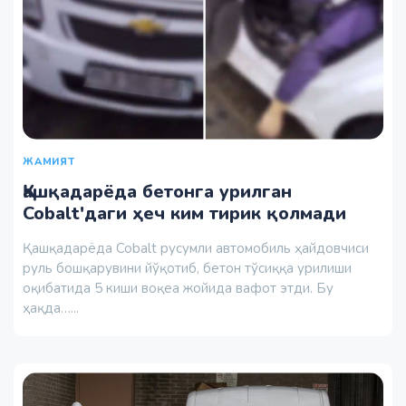
ЖАМИЯТ
Қашқадарёда бетонга урилган
Cobalt'даги ҳеч ким тирик қолмади
Қашқадарёда Cobalt русумли автомобиль ҳайдовчиси
руль бошқарувини йўқотиб, бетон тўсиққа урилиши
оқибатида 5 киши воқеа жойида вафот этди. Бу
ҳақда…...