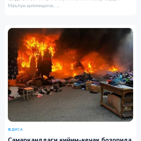
Маълум қилинишича,…...
ҲОДИСА
Самарқанддаги кийим-кечак бозорида