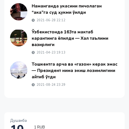
Наманганда укасини пичоқлаган
“ака”га суд ҳукми ўқилди
2021-06-28 22:12
Ўзбекистонда 163та мактаб
карантинга ёпилди — Халқ таълими
вазирлиги
2021-04-23 19:13
Тошкентга арча ва «газон» керак эмас
— Президент нима экиш лозимлигини
айтиб ўтди
2021-08-24 23:29
Душанба
1 RUB