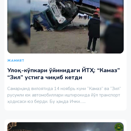
ЖАМИЯТ
Улоқ-кўпкари ўйинидаги ЙТҲ: “Камаз”
“Зил” устига чиқиб кетди
Самарқанд вилоятида 14 ноябрь куни “Камаз” ва “Зил”
русумли юк автомобиллари иштирокида йўл транспорт
ҳодисаси юз берди. Бу ҳақда Ички…...