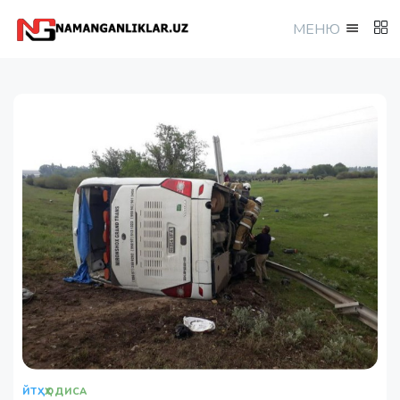
МEНЮ
ЙТҲ
ҲОДИСА