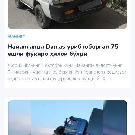
ЖАМИЯТ
Наманганда Damas уриб юборган 75
ёшли фуқаро ҳалок бўлди
Жорий йилнинг 1 октябрь куни Наманган вилоятининг
Янгиқўрғон туманида юз берган йўл-транспорт ҳодисаси
оқибатида 75 ёшли фуқаро ҳалок бўлди. ЙТҲ…...