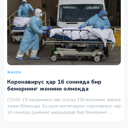
ЖАХОН
Коронавирус ҳар 16 сонияда бир
беморнинг жонини олмоқда
COVID-19 пандемияси ҳар соатда 226 инсоннинг умрига
зомин бўлмоқда. Бу шуни англатадики, коронавирус ҳар
16 сонияда дунёнинг қаеридадир бир беморнинг…...