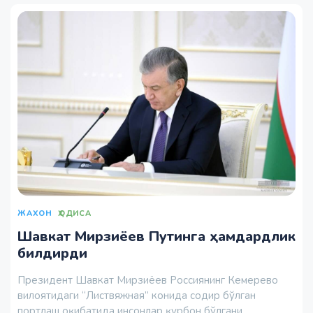
ЖАХОН
ҲОДИСА
Шавкат Мирзиёев Путинга ҳамдардлик
билдирди
Президент Шавкат Мирзиёев Россиянинг Кемерево
вилоятидаги “Листвяжная” конида содир бўлган
портлаш оқибатида инсонлар қурбон бўлгани