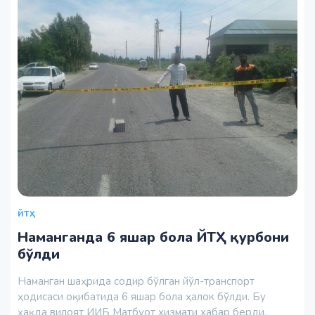
ЙТҲ
Наманганда 6 яшар бола ЙТҲ қурбони
бўлди
Наманган шаҳрида содир бўлган йўл-транспорт
ҳодисаси оқибатида 6 яшар бола ҳалок бўлди. Бу
ҳақда вилоят ИИБ Матбуот хизмати хабар берди.