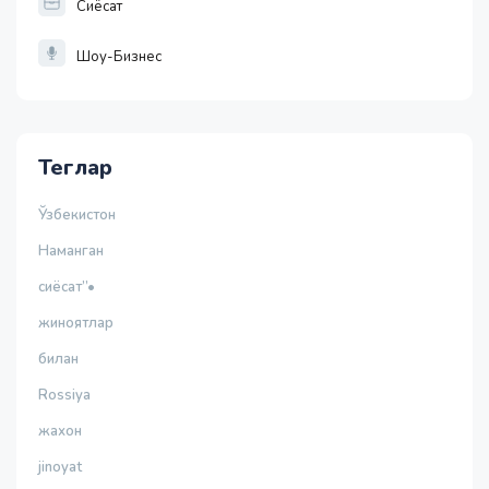
Сиёсат
Шоу-Бизнес
Теглар
Ўзбекистон
Наманган
сиёсат”•
жиноятлар
билан
Rossiya
жахон
jinoyat