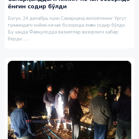
ёнғин содир бўлди
Бугун, 24 декабрь куни Самарқанд вилоятининг Ургут
туманидаги кийим-кечак бозорида ёнғин содир бўлди.
Бу ҳақда Фавқулодда вазиятлар вазирлиги хабар
берди.…...