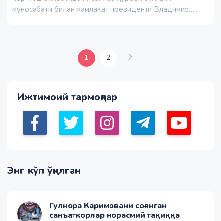
муносабати билан мамлакат президенти Владимир…...
1
2
Ижтимоий тармоқлар
Энг кўп ўқилган
Гулнора Каримовани соғинган
санъаткорлар норасмий тақиққа