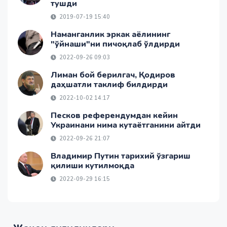
тушди
2019-07-19 15:40
Наманганлик эркак аёлининг
"ўйнаши"ни пичоқлаб ўлдирди
2022-09-26 09:03
Лиман бой берилгач, Қодиров
даҳшатли таклиф билдирди
2022-10-02 14:17
Песков референдумдан кейин
Украинани нима кутаётганини айтди
2022-09-26 21:07
Владимир Путин тарихий ўзгариш
қилиши кутилмоқда
2022-09-29 16:15