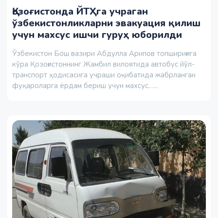
Қозоғистонда ЙТҲга учраган
ўзбекистонликларни эвакуация қилиш
учун махсус ишчи гуруҳ юборилди
Ўзбекистон Бош вазири Абдулла Арипов топшириғига
кўра Қозоғистоннинг Жамбил вилоятида автобус йўл-
транспорт ҳодисасига учраши оқибатида жабрланган
фуқароларга ёрдам бериш учун махсус…...