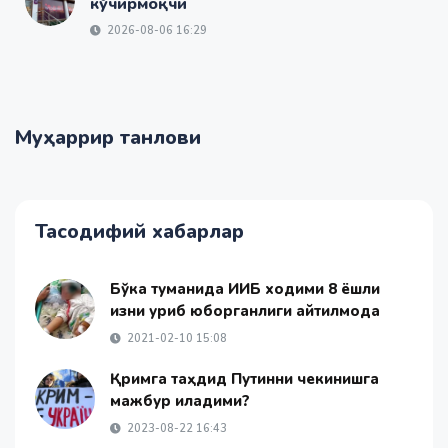
кўчирмоқчи
2026-08-06 16:29
Муҳаррир танлови
Тасодифий хабарлар
Бўка туманида ИИБ ходими 8 ёшли
қизни уриб юборганлиги айтилмоқда
2021-02-10 15:08
Қримга таҳдид Путинни чекинишга
мажбур қиладими?
2023-08-22 16:43