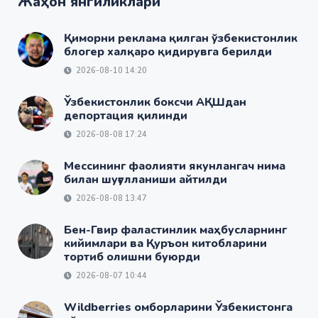
Жаҳон янгиликлари
Қиморни реклама қилган ўзбекистонлик
блогер халқаро қидирувга берилди
2026-08-10 14:20
Ўзбекистонлик боксчи АҚШдан
депортация қилинди
2026-08-08 17:24
Мессининг фаолияти якунлангач нима
билан шуғулланиши айтилди
2026-08-08 13:47
Бен-Гвир фаластинлик маҳбусларнинг
кийимлари ва Қуръон китобларини
тортиб олишни буюрди
2026-08-07 10:44
Wildberries омборларини Ўзбекистонга