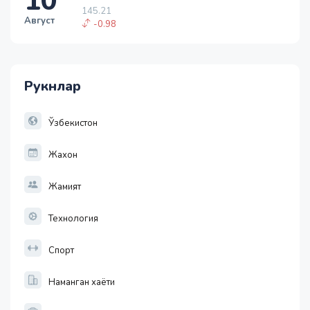
10
145.21
Август
-0.98
1 USD
11952.10
36.46
Рукнлар
1 EUR
13779.58
30.12
Ўзбекистон
Жахон
Жамият
Технология
Спорт
Наманган хаёти