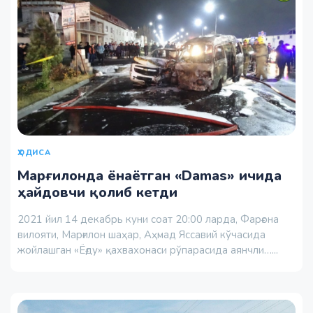
ҲОДИСА
Марғилонда ёнаётган «Damas» ичида
ҳайдовчи қолиб кетди
2021 йил 14 декабрь куни соат 20:00 ларда, Фарғона
вилояти, Марғилон шаҳар, Аҳмад Яссавий кўчасида
жойлашган «Ёғду» қахвахонаси рўпарасида аянчли…...