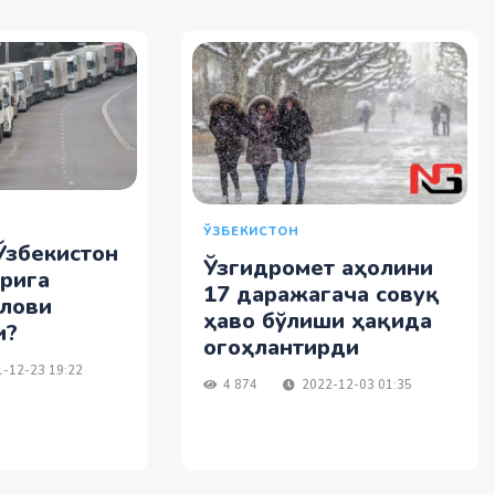
ЎЗБЕКИСТОН
 Ўзбекистон
Ўзгидромет аҳолини
рига
17 даражагача совуқ
клови
ҳаво бўлиши ҳақида
и?
огоҳлантирди
-12-23 19:22
4 874
2022-12-03 01:35