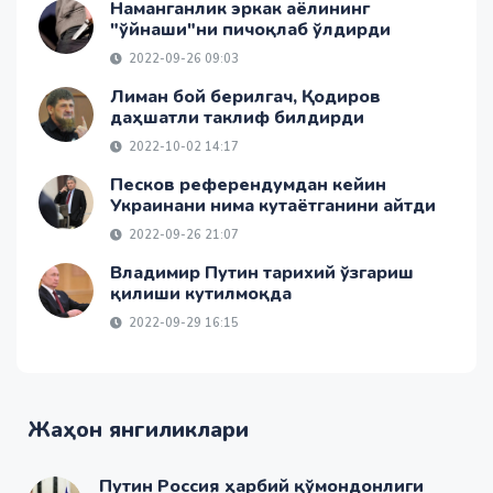
Наманганлик эркак аёлининг
"ўйнаши"ни пичоқлаб ўлдирди
2022-09-26 09:03
Лиман бой берилгач, Қодиров
даҳшатли таклиф билдирди
2022-10-02 14:17
Песков референдумдан кейин
Украинани нима кутаётганини айтди
2022-09-26 21:07
Владимир Путин тарихий ўзгариш
қилиши кутилмоқда
2022-09-29 16:15
Жаҳон янгиликлари
Путин Россия ҳарбий қўмондонлиги