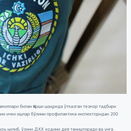
акиллари билан Қарши шаҳрида ўтказган тезкор тадбири
ни ички ишлар бўлими профилактика инспекторидан 200
роқ қилиб, ўзини ДХХ ходими дея таништиради ва унга