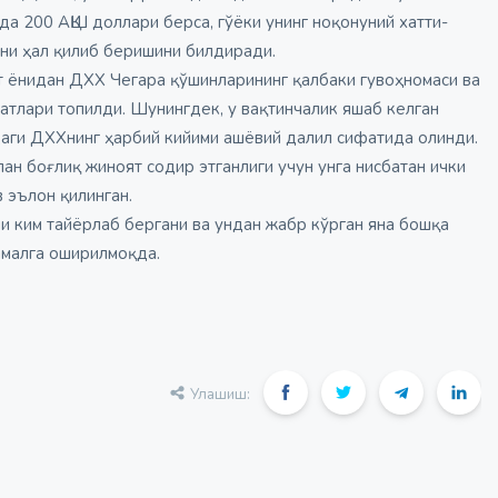
да 200 АҚШ доллари берса, гўёки унинг ноқонуний хатти-
они ҳал қилиб беришини билдиради.
т ёнидан ДХХ Чегара қўшинларининг қалбаки гувоҳномаси ва
атлари топилди. Шунингдек, у вақтинчалик яшаб келган
аги ДХХнинг ҳарбий кийими ашёвий далил сифатида олинди.
н боғлиқ жиноят содир этганлиги учун унга нисбатан ички
 эълон қилинган.
и ким тайёрлаб бергани ва ундан жабр кўрган яна бошқа
амалга оширилмоқда.
Улашиш: