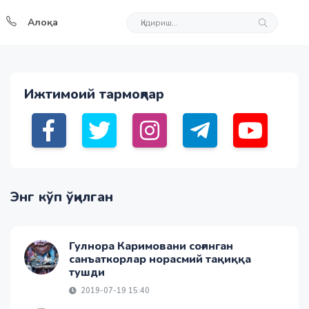
Алоқа
Ижтимоий тармоқлар
Энг кўп ўқилган
Гулнора Каримовани соғинган
санъаткорлар норасмий тақиққа
тушди
2019-07-19 15:40