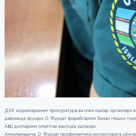
ДХХ ходимларининг прокуратура ва ички ишлар органлари в
давомида фуқаро О. Фурқат фирибгарлик билан Нишон тума
АҚШ долларини олаётган вақтида ушланди.
Аниқланишича, О. Фурқат профилактика инспекторига қўнғи