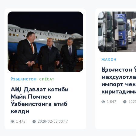
ЖАХОН
Қозоғистон
маҳсулотла
ЎЗБЕКИСТОН
СИЁСАТ
импорт че
АҚШ Давлат котиби
киритадим
Майк Помпео
1 647
2021
Ўзбекистонга етиб
келди
1 473
2020-02-03 00:47