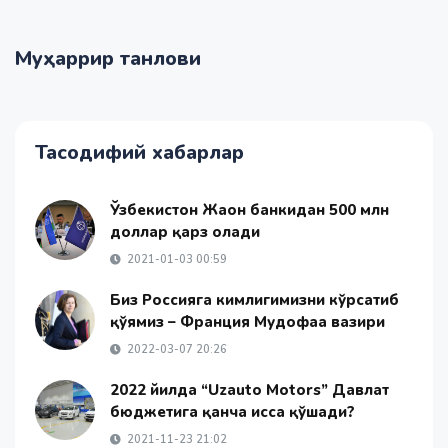
Муҳаррир танлови
Тасодифий хабарлар
Ўзбекистон Жаҳон банкидан 500 млн
доллар қарз олади
2021-01-03 00:59
Биз Россияга кимлигимизни кўрсатиб
қўямиз – Франция Мудофаа вазири
2022-03-07 20:26
2022 йилда “Uzauto Motors” Давлат
бюджетига қанча ҳисса қўшади?
2021-11-23 21:02