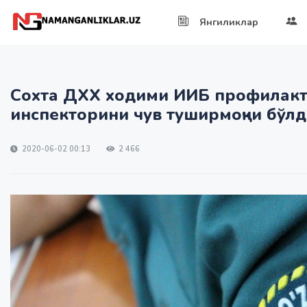
Янгиликлар
Сохта ДХХ ходими ИИБ профилак
инспекторини чув туширмоқчи бўлди.
2020-06-02 00:13
2 466