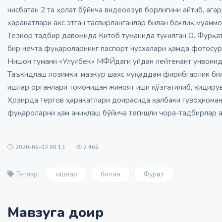
нисбатан 2 та ҳолат бўйича видеоёзув борлигини айтиб, агар
ҳаракатлари акс этган тасвирланганлар билан боғлиқ муамм
Тезкор тадбир давомида Китоб туманида туғилган О. Фурқа
бир нечта фуқароларнинг паспорт нусхалари ҳамда фотосур
Нишон тумани «Улуғбек» МФЙдаги уйдан лейтенант унвонид
Таъкидлаш лозимки, мазкур шахс муқаддам фирибгарлик била
ишлар органлари томонидан жиноят иши қўзғатилиб, қидирув
Ҳозирда тергов ҳаракатлари доирасида қалбаки гувоҳноман
фуқароларни ҳам аниқлаш бўйича тегишли чора-тадбирлар 
2020-06-02 00:13
2 466
ишлар
билан
Фурқат
Теглар:
Мавзуга доир