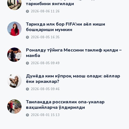
таркибини янгилади
2026-08-06 11:26
Тарихда илк бор FIFA’ни аёл киши
бошқариши мумкин
2026-08-05 16:35
Роналду тўйига Мессини таклиф қилди –
манба
2026-08-05 09:49
Дунёда ким кўпроқ маош олади: аёллар
ёки эркаклар?
2026-08-05 09:46
Таиландда россиялик опа-укалар
ваҳшийларча ўлдирилди
2026-08-01 15:13