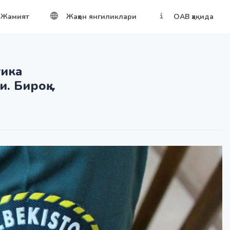
Жамият
Жаҳон янгиликлари
ОАВ ҳақида
тика
 Бироқ...