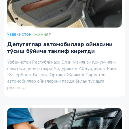
ЎЗБЕКИСТОН
ЖАМИЯТ
Депутатлар автомобиллар ойнасини
тўсиш бўйича таклиф киритди
Ўзбекистон Республикаси Олий Мажлиси Қонунчилик
палатаси депутатлари Абдурашид Абдуқодиров, Расул
Кушербоев, Бекзод Ортиқов, Жамшид Пирматов
автомобиллар ойналарини парда билан тўсишга
рухсат…...