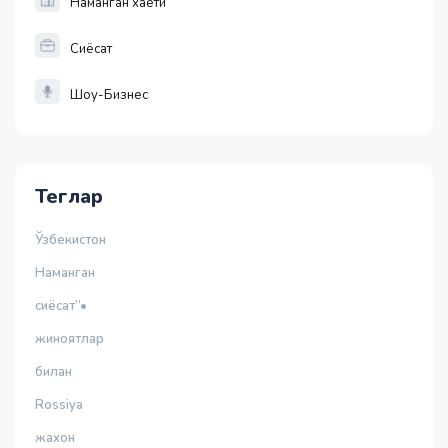
Наманган хаёти
Сиёсат
Шоу-Бизнес
Теглар
Ўзбекистон
Наманган
сиёсат”•
жиноятлар
билан
Rossiya
жахон