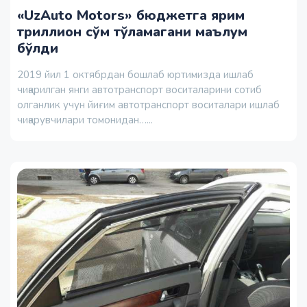
«UzAuto Motors» бюджетга ярим
триллион сўм тўламагани маълум
бўлди
2019 йил 1 октябрдан бошлаб юртимизда ишлаб
чиқарилган янги автотранспорт воситаларини сотиб
олганлик учун йиғим автотранспорт воситалари ишлаб
чиқарувчилари томонидан…...