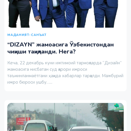
МАДАНИЯТ-САНЪАТ
“DIZAYN” жамоасига Ўзбекистондан
чиқиши тақиқланди. Нега?
Кеча, 22 декабрь куни ижтимоий тармоқларда “Дизайн”
жамоасига нисбатан суд қарори ижроси
таъминланмаётгани ҳақида хабарлар тарқалди. Мажбурий
ижро бюроси ушбу…...