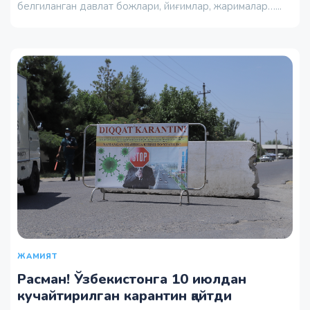
белгиланган давлат божлари, йиғимлар, жарималар…...
ЖАМИЯТ
Расман! Ўзбекистонга 10 июлдан
кучайтирилган карантин қайтди