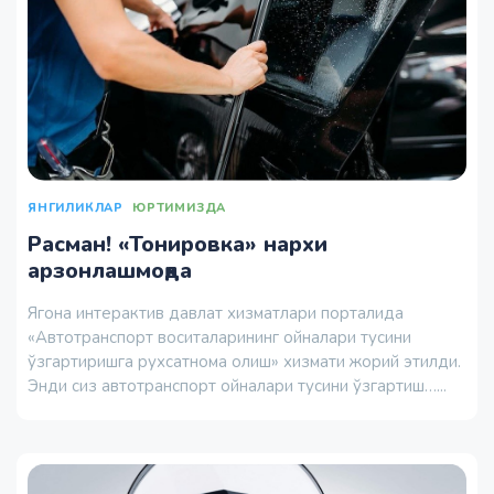
ЯНГИЛИКЛАР
ЮРТИМИЗДА
Расман! «Тонировка» нархи
арзонлашмоқда
Ягона интерактив давлат хизматлари порталида
«Автотранспорт воситаларининг ойналари тусини
ўзгартиришга рухсатнома олиш» хизмати жорий этилди.
Энди сиз автотранспорт ойналари тусини ўзгартиш…...