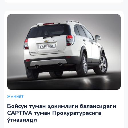
ЖАМИЯТ
Бойсун туман ҳокимлиги балансидаги
CAPTIVA туман Прокуратурасига
ўтказилди