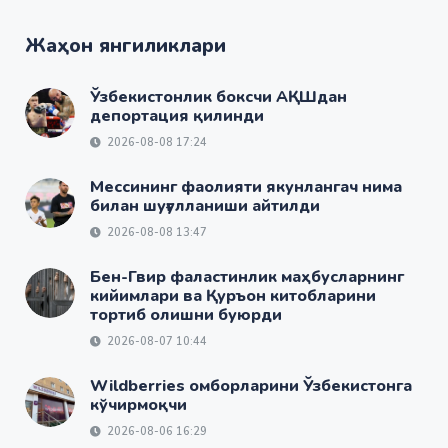
Жаҳон янгиликлари
Ўзбекистонлик боксчи АҚШдан
депортация қилинди
2026-08-08 17:24
Мессининг фаолияти якунлангач нима
билан шуғулланиши айтилди
2026-08-08 13:47
Бен-Гвир фаластинлик маҳбусларнинг
кийимлари ва Қуръон китобларини
тортиб олишни буюрди
2026-08-07 10:44
Wildberries омборларини Ўзбекистонга
кўчирмоқчи
2026-08-06 16:29