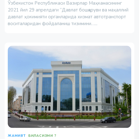
Ўзбекистон Республикаси Вазирлар Маҳкамасининг
2021 йил 29 апрелдаги “Давлат бошқаруви ва маҳаллий
давлат ҳокимияти органларида хизмат автотранспорт
воситаларидан фойдаланиш тизимини…...
ЖАМИЯТ
БИЛАСИЗМИ ?