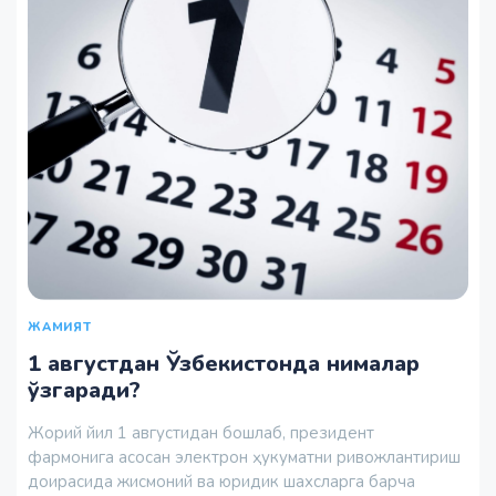
ЖАМИЯТ
1 августдан Ўзбекистонда нималар
ўзгаради?
Жорий йил 1 августидан бошлаб, президент
фармонига асосан электрон ҳукуматни ривожлантириш
доирасида жисмоний ва юридик шахсларга барча