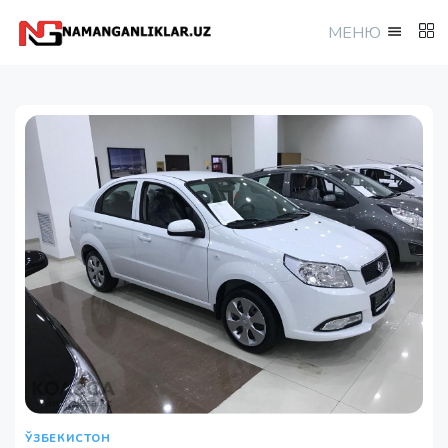
МEНЮ
ЎЗБЕКИСТОН