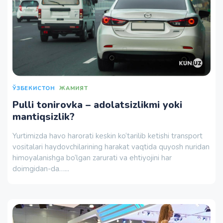
ЎЗБЕКИСТОН
ЖАМИЯТ
Pulli tonirovka – adolatsizlikmi yoki
mantiqsizlik?
Yurtimizda havo harorati keskin ko‘tarilib ketishi transport
vositalari haydovchilarining harakat vaqtida quyosh nuridan
himoyalanishga bo‘lgan zarurati va ehtiyojini har
doimgidan-da…...