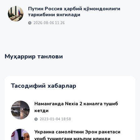
Путин Россия ҳарбий қўмондонлиги
таркибини янгилади
2026-08-06 11:26
Муҳаррир танлови
Тасодифий хабарлар
Наманганда Nexia 2 каналга тушиб
кетди
2023-01-04 18:58
Украина самолётини Эрон ракетаси
уриб туширгани маълум қилинди