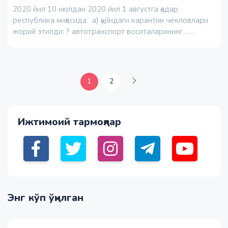
2020 йил 10 июлдан 2020 йил 1 августга қадар
республика миқёсида: а) қуйидаги карантин чекловлари
жорий этилди: ? автотранспорт воситаларининг…...
1
2
Ижтимоий тармоқлар
Энг кўп ўқилган