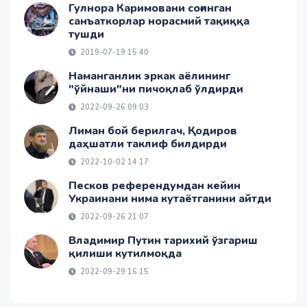
Гулнора Каримовани соғинган
санъаткорлар норасмий тақиққа
тушди
2019-07-19 15:40
Наманганлик эркак аёлининг
"ўйнаши"ни пичоқлаб ўлдирди
2022-09-26 09:03
Лиман бой берилгач, Қодиров
даҳшатли таклиф билдирди
2022-10-02 14:17
Песков референдумдан кейин
Украинани нима кутаётганини айтди
2022-09-26 21:07
Владимир Путин тарихий ўзгариш
қилиши кутилмоқда
2022-09-29 16:15