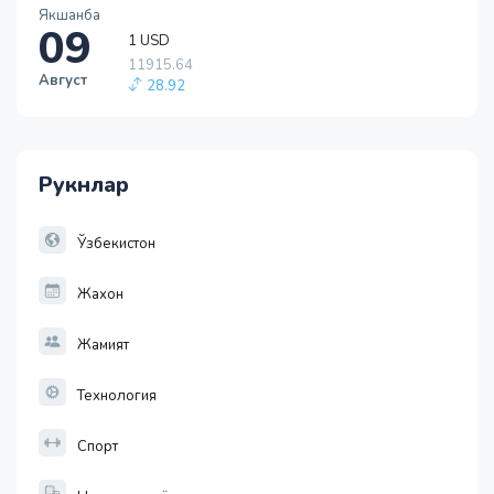
Якшанба
09
1 USD
11915.64
28.92
Август
1 EUR
13749.46
32.19
1 RUB
Рукнлар
146.19
-0.18
1 USD
Ўзбекистон
11915.64
28.92
Жахон
Жамият
Технология
Спорт