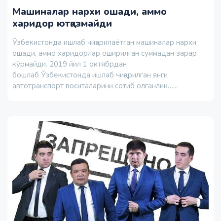
Машиналар нархи ошади, аммо
харидор ютқазмайди
Ўзбекистонда ишлаб чиқарилаётган машиналар нархи
ошади, аммо харидорлар оширилган суммадан зарар
кўрмайди. 2019 йил 1 октябрдан
бошлаб Ўзбекистонда ишлаб чиқарилган янги
автотранспорт воситаларини сотиб олганлик…...