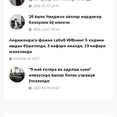
2020-01-10 16:47
26 ёшли Умиджон аёллар мардикор
бозорини йўқ қилмоқчи
2021-12-17 23:16
Андижондаги фожиа сабаб ИИБнинг 5 ходими
ишдан бўшатилди, 3 нафари қамалди, 19 нафари
жазоланди
2020-06-15 14:57
"9 май хотира ва қадрлаш куни"
мавзусида ёшлар билан учрашув
ўтказилди
2021-05-06 03:52