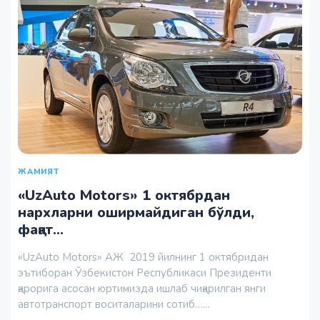
ЖАМИЯТ
«UzAuto Motors» 1 октябрдан
нархларни оширмайдиган бўлди,
фақат...
«UzAuto Motors» АЖ 2019 йилнинг 1 октябридан
эътиборан Ўзбекистон Республикаси Президенти
қарорига асосан юртимизда ишлаб чиқарилган янги
автотранспорт воситаларини сотиб…...