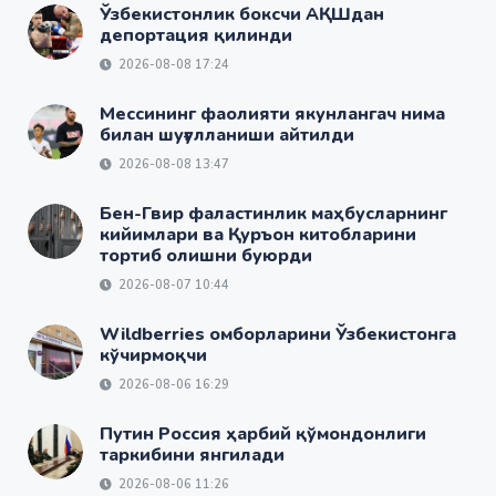
Ўзбекистонлик боксчи АҚШдан
депортация қилинди
2026-08-08 17:24
Мессининг фаолияти якунлангач нима
билан шуғулланиши айтилди
2026-08-08 13:47
Бен-Гвир фаластинлик маҳбусларнинг
кийимлари ва Қуръон китобларини
тортиб олишни буюрди
2026-08-07 10:44
Wildberries омборларини Ўзбекистонга
кўчирмоқчи
2026-08-06 16:29
Путин Россия ҳарбий қўмондонлиги
таркибини янгилади
2026-08-06 11:26