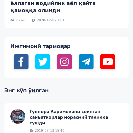
ёллаган водийлик аёл қайта
қамоққа олинди
1 767
2020-12-02 19:10
Ижтимоий тармоқлар
Энг кўп ўқилган
Гулнора Каримовани соғинган
санъаткорлар норасмий тақиққа
тушди
2019-07-19 15:40