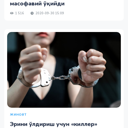
масофавий ўқийди
1 516
2020-09-30 15:09
ЖИНОЯТ
Эрини ўлдириш учун «киллер»