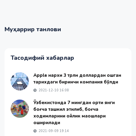
Муҳаррир танлови
Тасодифий хабарлар
Apple нархи 3 трлн доллардан ошган
тарихдаги биринчи компания бўлди
2021-12-10 16:08
Ўзбекистонда 7 мингдан ортиқ янги
боғча ташкил этилиб, боғча
ходимларини ойлик маошлари
оширилади
2021-09-09 19:14