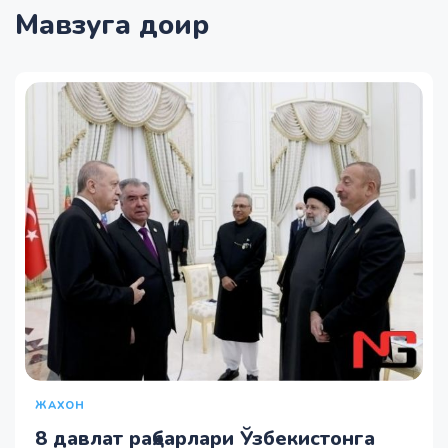
Мавзуга доир
ЖАХОН
8 давлат раҳбарлари Ўзбекистонга