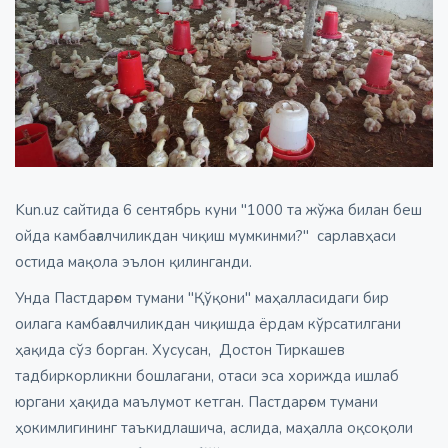
Kun.uz сайтида 6 сентябрь куни "1000 та жўжа билан беш
ойда камбағалчиликдан чиқиш мумкинми?" сарлавҳаси
остида мақола эълон қилинганди.
Унда Пастдарғом тумани "Қўқони" маҳалласидаги бир
оилага камбағалчиликдан чиқишда ёрдам кўрсатилгани
ҳақида сўз борган. Хусусан, Достон Тиркашев
тадбиркорликни бошлагани, отаси эса хорижда ишлаб
юргани ҳақида маълумот кетган. Пастдарғом тумани
ҳокимлигининг таъкидлашича, аслида, маҳалла оқсоқоли