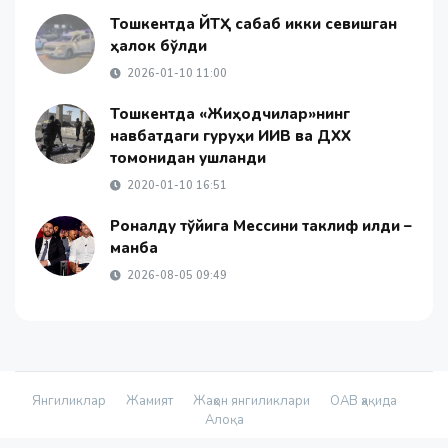
Тошкентда ЙТҲ сабаб икки севишган
ҳалок бўлди
2026-01-10 11:00
Тошкентда «Жиҳодчилар»нинг
навбатдаги гуруҳи ИИВ ва ДХХ
томонидан ушланди
2020-01-10 16:51
Роналду тўйига Мессини таклиф қилди –
манба
2026-08-05 09:49
Янгиликлар
Жамият
Жаҳон янгиликлари
ОАВ ҳақида
Алоқа