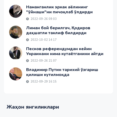
Наманганлик эркак аёлининг
"ўйнаши"ни пичоқлаб ўлдирди
2022-09-26 09:03
Лиман бой берилгач, Қодиров
даҳшатли таклиф билдирди
2022-10-02 14:17
Песков референдумдан кейин
Украинани нима кутаётганини айтди
2022-09-26 21:07
Владимир Путин тарихий ўзгариш
қилиши кутилмоқда
2022-09-29 16:15
Жаҳон янгиликлари