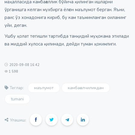
маҳалласида камбағаллик бўйича қилинган ишларни
ўрганишга келган мухбирга ёлғон маълумот берган. Яъни,
раис ўз хонадонига кириб, бу кам таъминланган оиланинг
уйи, деган.
Ушбу ҳолат тегишли тартибда танқидий муҳокама этилади
ва жиддий хулоса қилинади, дейди туман ҳокимлиги.
2020-09-08 16:42
1 598
маълумот
камбағалчиликдан
Теглар:
tumani
Улашиш: