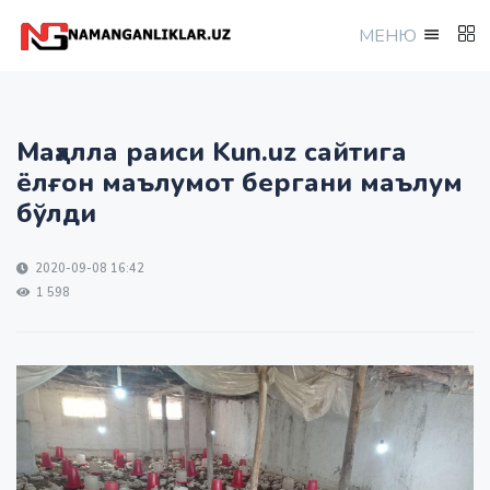
МEНЮ
Маҳалла раиси Kun.uz сайтига
ёлғон маълумот бергани маълум
бўлди
2020-09-08 16:42
1 598