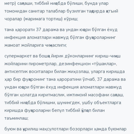
метр) сақлаши, тиббий ниқобда бўлиши, бунда улар
томонидан санитар талаблар бузилган тақдирда қатъий
чоралар (жаримага тортиш) кўриш;
тана ҳарорати 37 даража ва ундан юқори бўлган ёхуд
инфекция аломатлари мавжуд бўлган фуқароларнинг
жамоат жойларига чиқмаслиги;
супермаркет ва бошқа йирик дўконларнинг кириш-чиқиш
жойларини пирометрлар, дезинфекцион «тўшаклар»,
антисептик воситалари билан жиҳозлаш, уларга киришда
ҳар бир фуқаронинг тана ҳароратини ўлчаб, 37 даража ва
ундан юқори бўлган ёхуд инфекция аломатлари мавжуд
бўлган ҳолатда киритмаслик, ижтимоий масофани сақлаш,
тиббий ниқобда бўлишни, шунингдек, ушбу объектларга
киришда фуқароларни бепул тиббий қўлқоп билан
таъминлаш;
буюм ва қурилиш маҳсулотлари бозорлари ҳамда буюмлар