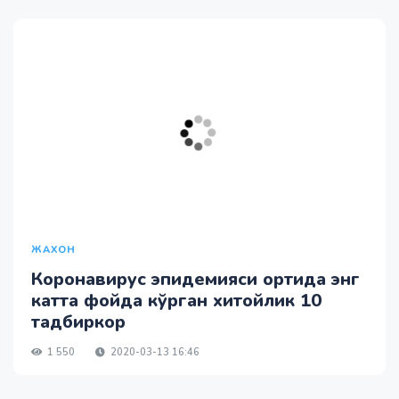
ЖАХОН
Коронавирус эпидемияси ортида энг
катта фойда кўрган хитойлик 10
тадбиркор
1 550
2020-03-13 16:46