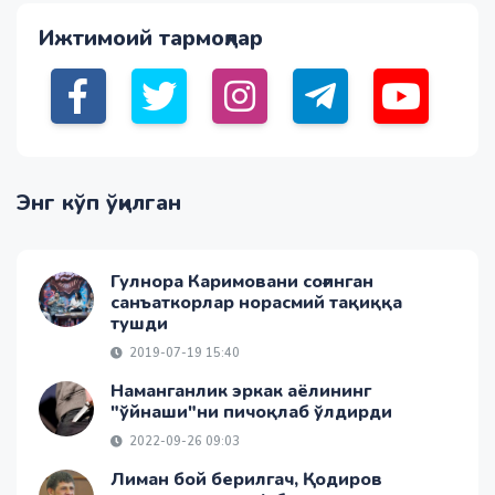
Ижтимоий тармоқлар
Энг кўп ўқилган
Гулнора Каримовани соғинган
санъаткорлар норасмий тақиққа
тушди
2019-07-19 15:40
Наманганлик эркак аёлининг
"ўйнаши"ни пичоқлаб ўлдирди
2022-09-26 09:03
Лиман бой берилгач, Қодиров