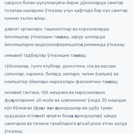
савдоси билан шуғулланувчи йирик дўконларда санитар
тозалаш ишларини ўтказиш учун ҳафтада бир кун санитар
кунини эълон қилиш;
давлат органлари, ташкилотлар ва корхоналарда
йиғилишлар ўтказишни тақиқлаш, зарур ҳолларда
йиғилишларни видеоконференцалоқа режимида ўтказиш;
оммавий тадбирлар ўтказишни тақиқлаш;
тўйхоналар, тунги клублар, дискотека, спа ва массаж
салонлар, караоке, билярд заллари, чилим (кальян) ва
компьютер ўйинлари марказлари фаолиятини тақиқлаш;
оилавий тантана, тўй, маърака ва маросимларни
фуқароларнинг уй-жойи ва ҳовлисининг ўзида 30 кишидан
кўп бўлмаган (фақат яқин қариндошлар ва ушбу туман
ҳудудида истиқомат қилувчи бошқа қариндошлар) ҳамда
санитария ва гигиена талабларига қатъий риоя этган ҳолда
ўтказиш;