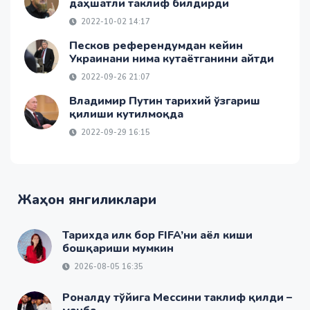
даҳшатли таклиф билдирди
2022-10-02 14:17
Песков референдумдан кейин
Украинани нима кутаётганини айтди
2022-09-26 21:07
Владимир Путин тарихий ўзгариш
қилиши кутилмоқда
2022-09-29 16:15
Жаҳон янгиликлари
Тарихда илк бор FIFA’ни аёл киши
бошқариши мумкин
2026-08-05 16:35
Роналду тўйига Мессини таклиф қилди –