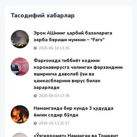
Тасодифий хабарлар
Эрон АҚШнинг ҳарбий базаларига
зарба бериши мумкин – “Fars”
2025-06-14 13:35
Фарғонада тиббиёт ходими
коронавирусга чалинган фарзандини
яширинча даволаб ўзи ва
ҳамкасбларини вирус билан
зарарлади
2020-08-03 17:38
Наманганда бир кунда 3 ҳудудда
ёнғин содир бўлди
2020-10-13 21:17
«Ўзгидромет» Наманган ва Тошкент