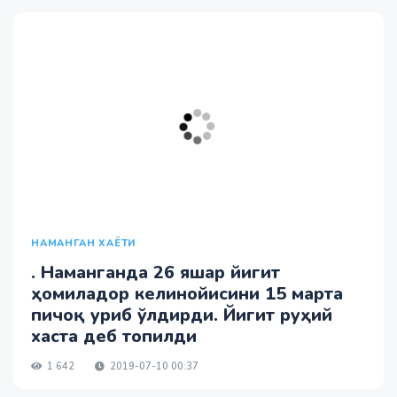
НАМАНГАН ХАЁТИ
. Наманганда 26 яшар йигит
ҳомиладор келинойисини 15 марта
пичоқ уриб ўлдирди. Йигит руҳий
хаста деб топилди
1 642
2019-07-10 00:37