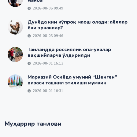
манба
2026-08-05 09:49
Дунёда ким кўпроқ маош олади: аёллар
ёки эркаклар?
2026-08-05 09:46
Таиландда россиялик опа-укалар
ваҳшийларча ўлдирилди
2026-08-01 15:13
Марказий Осиёда умумий “Шенген”
визаси ташкил этилиши мумкин
2026-08-01 10:31
Муҳаррир танлови