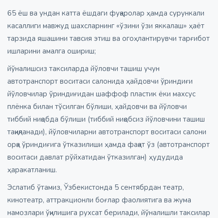
65 ёш ва ундан катта ёшдаги фуқаролар ҳамда сурункали
касаллиги мавжуд шахсларнинг «ўзини ўзи яккалаш» ҳаёт
тарзида яшашини тавсия этиш ва огоҳлантирувчи тарғибот
ишларини амалга ошириш;
йўналишсиз таксиларда йўловчи ташиш учун
автотранспорт воситаси салонида ҳайдовчи ўриндиғи
йўловчилар ўриндиғидан шаффоф пластик ёки махсус
плёнка билан тўсилган бўлиши, ҳайдовчи ва йўловчи
тиббий ниқобда бўлиши (тиббий ниқобсиз йўловчини ташиш
тақиқланади), йўловчиларни автотранспорт воситаси салони
орқа ўриндиғига ўтказилиши ҳамда фақат ўз (автотранспорт
воситаси давлат рўйхатидан ўтказилган) ҳудудида
ҳаракатланиш.
Эслатиб ўтамиз, Ўзбекистонда 5 сентябрдан театр,
кинотеатр, аттракционли боғлар фаолиятига ва жума
намозлари ўқилишига рухсат берилади, йўналишли таксилар