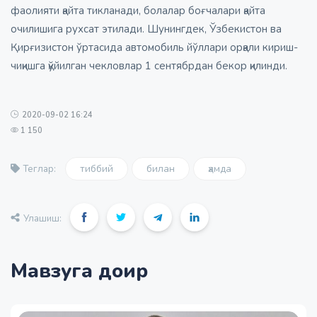
фаолияти қайта тикланади, болалар боғчалари қайта
очилишига рухсат этилади. Шунингдек, Ўзбекистон ва
Қирғизистон ўртасида автомобиль йўллари орқали кириш-
чиқишга қўйилган чекловлар 1 сентябрдан бекор қилинди.
2020-09-02 16:24
1 150
тиббий
билан
ҳамда
Теглар:
Улашиш:
Мавзуга доир