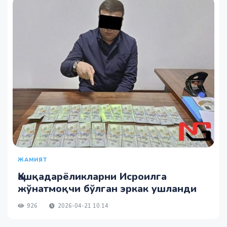
ЖАМИЯТ
Қашқадарёликларни Исроилга
жўнатмоқчи бўлган эркак ушланди
926
2026-04-21 10:14