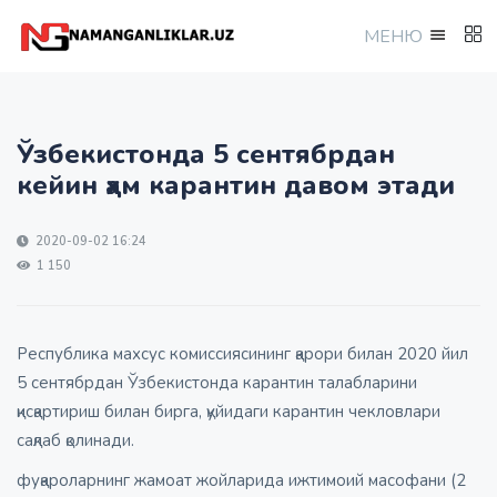
МEНЮ
Ўзбекистонда 5 сентябрдан
кейин ҳам карантин давом этади
2020-09-02 16:24
1 150
Республика махсус комиссиясининг қарори билан 2020 йил
5 сентябрдан Ўзбекистонда карантин талабларини
қисқартириш билан бирга, қуйидаги карантин чекловлари
сақлаб қолинади.
фуқароларнинг жамоат жойларида ижтимоий масофани (2