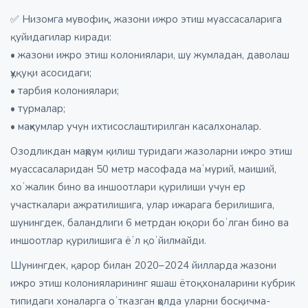
✅ Низомга мувофиқ, жазони ижро этиш муассасаларига
қуйидагилар киради:
• жазони ижро этиш колониялари, шу жумладан, даволаш
ҳуқуқи асосидаги;
• тарбия колониялари;
• турмалар;
• маҳкумлар учун ихтисослаштирилган касалхоналар.
Озодликдан маҳрум қилиш туридаги жазоларни ижро этиш
муассасаларидан 50 метр масофада маʼмурий, маиший,
хоʼжалик бино ва иншоотлари қурилиши учун ер
участкалари ажратилишига, улар ижарага берилишига,
шунингдек, баландлиги 6 метрдан юқори боʼлган бино ва
иншоотлар қурилишига ёʼл қоʼйилмайди.
Шунингдек, қарор билан 2020–2024 йилларда жазони
ижро этиш колонияларининг яшаш ётоқхоналарини кубрик
типидаги хоналарга оʼтказган ҳолда уларни босқичма-