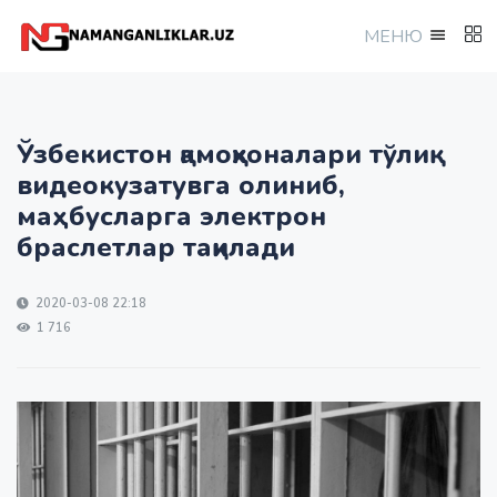
МEНЮ
Ўзбекистон қамоқхоналари тўлиқ
видеокузатувга олиниб,
маҳбусларга электрон
браслетлар тақилади
2020-03-08 22:18
1 716