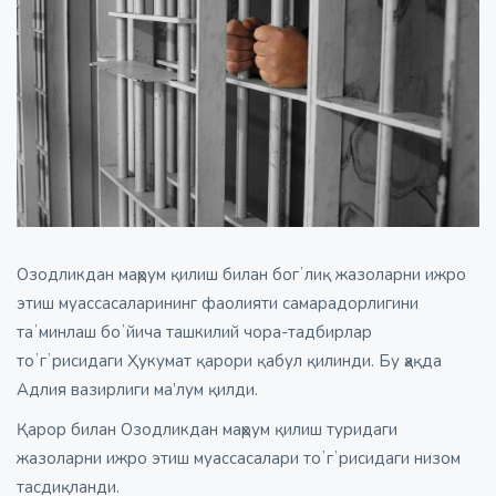
Озодликдан маҳрум қилиш билан богʼлиқ жазоларни ижро
этиш муассасаларининг фаолияти самарадорлигини
таʼминлаш боʼйича ташкилий чора-тадбирлар
тоʼгʼрисидаги Ҳукумат қарори қабул қилинди. Бу ҳақда
Адлия вазирлиги ма’лум қилди.
Қарор билан Озодликдан маҳрум қилиш туридаги
жазоларни ижро этиш муассасалари тоʼгʼрисидаги низом
тасдиқланди.