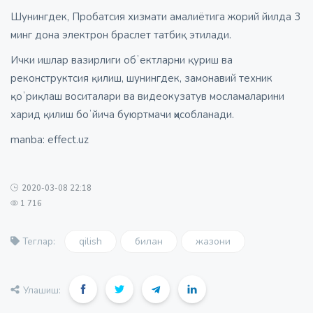
Шунингдек, Пробатсия хизмати амалиётига жорий йилда 3
минг дона электрон браслет татбиқ этилади.
Ички ишлар вазирлиги обʼектларни қуриш ва
реконструктсия қилиш, шунингдек, замонавий техник
қоʼриқлаш воситалари ва видеокузатув мосламаларини
харид қилиш боʼйича буюртмачи ҳисобланади.
manba: effect.uz
2020-03-08 22:18
1 716
qilish
билан
жазони
Теглар:
Улашиш: