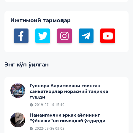
Ижтимоий тармоқлар
Энг кўп ўқилган
Гулнора Каримовани соғинган
санъаткорлар норасмий тақиққа
тушди
2019-07-19 15:40
Наманганлик эркак аёлининг
"ўйнаши"ни пичоқлаб ўлдирди
2022-09-26 09:03