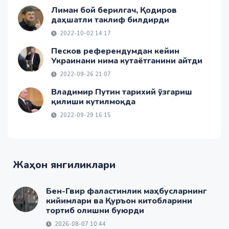
Лиман бой берилгач, Қодиров
даҳшатли таклиф билдирди
2022-10-02 14:17
Песков референдумдан кейин
Украинани нима кутаётганини айтди
2022-09-26 21:07
Владимир Путин тарихий ўзгариш
қилиши кутилмоқда
2022-09-29 16:15
Жаҳон янгиликлари
Бен-Гвир фаластинлик маҳбусларнинг
кийимлари ва Қуръон китобларини
тортиб олишни буюрди
2026-08-07 10:44