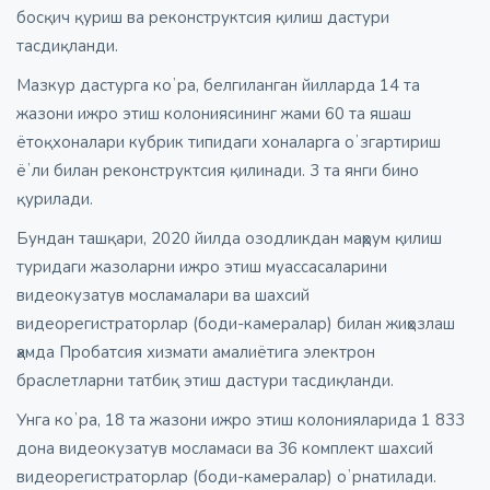
босқич қуриш ва реконструктсия қилиш дастури
тасдиқланди.
Мазкур дастурга коʼра, белгиланган йилларда 14 та
жазони ижро этиш колониясининг жами 60 та яшаш
ётоқхоналари кубрик типидаги хоналарга оʼзгартириш
ёʼли билан реконструктсия қилинади. 3 та янги бино
қурилади.
Бундан ташқари, 2020 йилда озодликдан маҳрум қилиш
туридаги жазоларни ижро этиш муассасаларини
видеокузатув мосламалари ва шахсий
видеорегистраторлар (боди-камералар) билан жиҳозлаш
ҳамда Пробатсия хизмати амалиётига электрон
браслетларни татбиқ этиш дастури тасдиқланди.
Унга коʼра, 18 та жазони ижро этиш колонияларида 1 833
дона видеокузатув мосламаси ва 36 комплект шахсий
видеорегистраторлар (боди-камералар) оʼрнатилади.