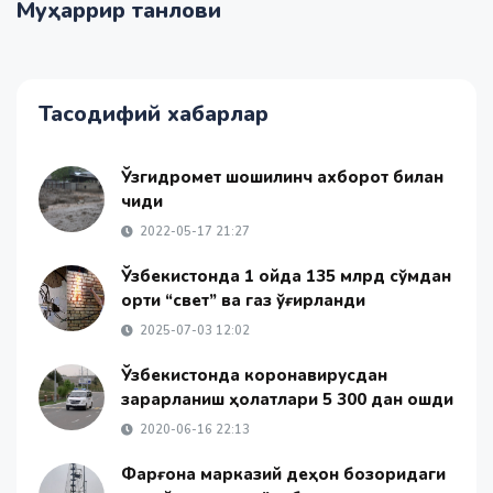
Муҳаррир танлови
Тасодифий хабарлар
Ўзгидромет шошилинч ахборот билан
чиқди
2022-05-17 21:27
Ўзбекистонда 1 ойда 135 млрд сўмдан
ортиқ “свет” ва газ ўғирланди
2025-07-03 12:02
Ўзбекистонда коронавирусдан
зарарланиш ҳолатлари 5 300 дан ошди
2020-06-16 22:13
Фарғона марказий деҳқон бозоридаги