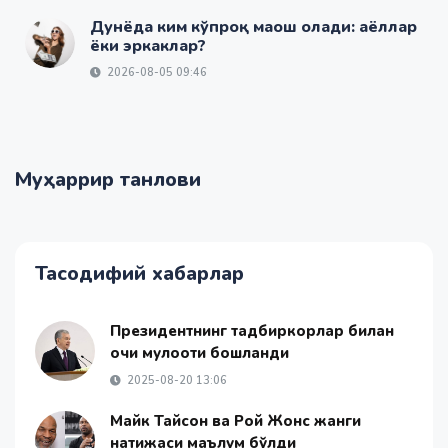
Дунёда ким кўпроқ маош олади: аёллар
ёки эркаклар?
2026-08-05 09:46
Муҳаррир танлови
Тасодифий хабарлар
Президентнинг тадбиркорлар билан
очиқ мулоқоти бошланди
2025-08-20 13:06
Майк Тайсон ва Рой Жонс жанги
натижаси маълум бўлди