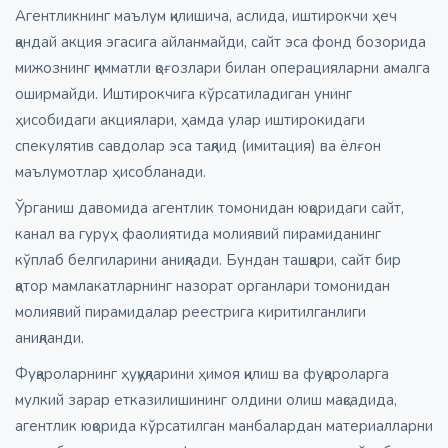
Агентликнинг маълум қилишича, аслида, иштирокчи ҳеч
қандай акция эгасига айланмайди, сайт эса фонд бозорида
мижознинг қимматли қоғозлари билан операцияларни амалга
оширмайди. Иштирокчига кўрсатиладиган унинг
ҳисобидаги акциялари, ҳамда улар иштирокидаги
спекулятив савдолар эса тақлид (имитация) ва ёлғон
маълумотлар ҳисобланади.
Ўрганиш давомида агентлик томонидан юқоридаги сайт,
канал ва гуруҳ фаолиятида молиявий пирамиданинг
кўплаб белгиларини аниқлади. Бундан ташқари, сайт бир
қатор мамлакатларнинг назорат органлари томонидан
молиявий пирамидалар реестрига киритилганлиги
аниқланди.
Фуқароларнинг ҳуқуқларини ҳимоя қилиш ва фуқароларга
мулкий зарар етказилишининг олдини олиш мақсадида,
агентлик юқорида кўрсатилган манбалардан материалларни