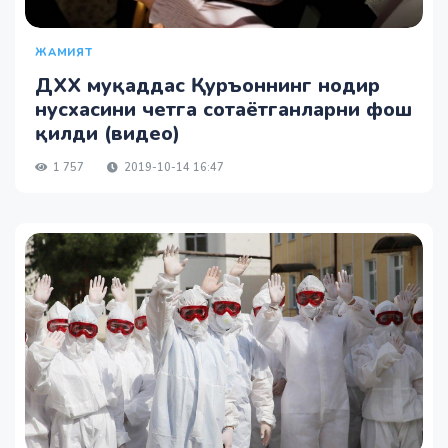
ЖАМИЯТ
ДХХ муқаддас Қуръоннинг нодир
нусхасини четга сотаётганларни фош
қилди (видео)
1 757
2019-10-14 16:47