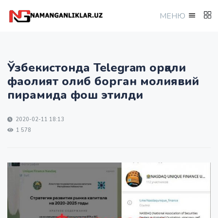
МEНЮ
Ўзбекистонда Telegram орқали
фаолият олиб борган молиявий
пирамида фош этилди
2020-02-11 18:13
1 578