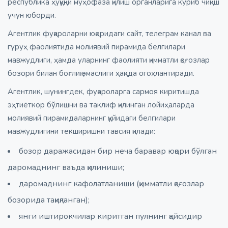
республика ҳуқуқни муҳофаза қилиш органларига кўриб чиқиш
учун юборди.
Агентлик фуқароларни юқоридаги сайт, телеграм канал ва
гуруҳ фаолиятида молиявий пирамида белгилари
мавжудлиги, ҳамда уларнинг фаолияти қимматли қоғозлар
бозори билан боғлиқ эмаслиги ҳақида огоҳлантиради.
Агентлик, шунингдек, фуқароларга сармоя киритишда
эҳтиёткор бўлишни ва таклиф қилинган лойиҳаларда
молиявий пирамидаларнинг қуйидаги белгилари
мавжудлигини текширишни тавсия қилади:
бозор даражасидан бир неча баравар юқори бўлган
даромаднинг ваъда қилиниши;
даромаднинг кафолатланиши (қимматли қоғозлар
бозорида тақиқланган);
янги иштирокчилар киритган пулнинг қайсидир