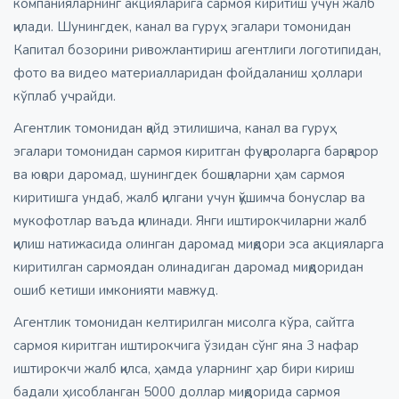
компанияларнинг акцияларига сармоя киритиш учун жалб
қилади. Шунингдек, канал ва гуруҳ эгалари томонидан
Капитал бозорини ривожлантириш агентлиги логотипидан,
фото ва видео материалларидан фойдаланиш ҳоллари
кўплаб учрайди.
Агентлик томонидан қайд этилишича, канал ва гуруҳ
эгалари томонидан сармоя киритган фуқароларга барқарор
ва юқори даромад, шунингдек бошқаларни ҳам сармоя
киритишга ундаб, жалб қилгани учун қўшимча бонуслар ва
мукофотлар ваъда қилинади. Янги иштирокчиларни жалб
қилиш натижасида олинган даромад миқдори эса акцияларга
киритилган сармоядан олинадиган даромад миқдоридан
ошиб кетиши имконияти мавжуд.
Агентлик томонидан келтирилган мисолга кўра, сайтга
сармоя киритган иштирокчига ўзидан сўнг яна 3 нафар
иштирокчи жалб қилса, ҳамда уларнинг ҳар бири кириш
бадали ҳисобланган 5000 доллар миқдорида сармоя