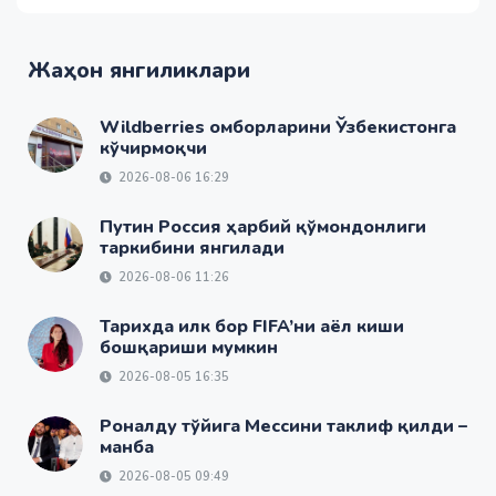
Жаҳон янгиликлари
Wildberries омборларини Ўзбекистонга
кўчирмоқчи
2026-08-06 16:29
Путин Россия ҳарбий қўмондонлиги
таркибини янгилади
2026-08-06 11:26
Тарихда илк бор FIFA’ни аёл киши
бошқариши мумкин
2026-08-05 16:35
Роналду тўйига Мессини таклиф қилди –
манба
2026-08-05 09:49