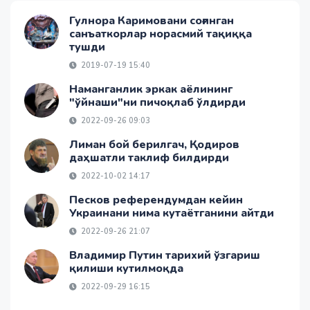
Гулнора Каримовани соғинган
санъаткорлар норасмий тақиққа
тушди
2019-07-19 15:40
Наманганлик эркак аёлининг
"ўйнаши"ни пичоқлаб ўлдирди
2022-09-26 09:03
Лиман бой берилгач, Қодиров
даҳшатли таклиф билдирди
2022-10-02 14:17
Песков референдумдан кейин
Украинани нима кутаётганини айтди
2022-09-26 21:07
Владимир Путин тарихий ўзгариш
қилиши кутилмоқда
2022-09-29 16:15