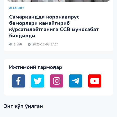
ЖАМИЯТ
Самарқандда коронавирус
беморлари камайтириб
кўрсатилаётганига ССВ муносабат
билдирди
1 550
2020-10-08 17:14
Ижтимоий тармоқлар
Энг кўп ўқилган