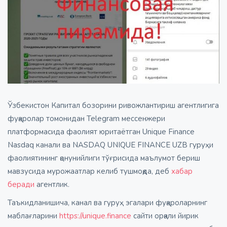
Ўзбекистон Капитал бозорини ривожлантириш агентлигига
фуқаролар томонидан Telegram мессенжери
платформасида фаолият юритаётган Unique Finance
Nasdaq канали ва NASDAQ UNIQUE FINANCE UZB гуруҳи
фаолиятининг қонунийлиги тўғрисида маълумот бериш
мавзусида мурожаатлар келиб тушмоқда, деб
хабар
беради
агентлик.
Таъкидланишича, канал ва гуруҳ эгалари фуқароларнинг
маблағларини
https://unique.finance
сайти орқали йирик