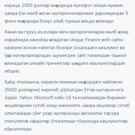
кирица, 1000 доллар миқдорида мукофот олиши мумкин,
ҳамда ўзи жалб қилган иштирокчиларининг даромадидан 5
фоиз миқдорида бонус олиб туриши ваъда қилинади.
Канал ва гуруҳ аъзолари янги иштирокчиларни жалб қилиш
жараёнида намойиш қиладиган Unique Finance веб-сайти
мазмуни асосан капитал бозори соҳасидаги маълумот ва
ўқув материалларидан, шунингдек сайт томонидан ташкил
қилинадиган онлайн тренинглар ҳақидаги маълумотлардан
иборат.
Қайд этилишича, керакли минимал миқдордаги маблағни
(5000 долларни) киритиб, рўйхатдан ўтган иштирокчига
Apple, Yahoo, Microsoft каби 16 та компаниядан бирининг
акцияларини сотиб олиш имконияти, ҳамда акциялар сотиб
олинганидан сўнг улар иштирокида автоматик тарзда
спекулятив савдолар ўтказилиши тўғрисида маълумотлар
кўрсатилади.