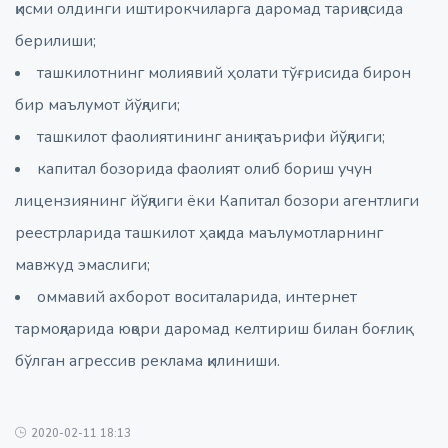
қисми олдинги иштирокчиларга даромад тариқасида
берилиши;
ташкилотнинг молиявий ҳолати тўғрисида бирон
бир маълумот йўқлиги;
ташкилот фаолиятининг аниқ таърифи йўқлиги;
капитал бозорида фаолият олиб бориш учун
лицензиянинг йўқлиги ёки Капитал бозори агентлиги
реестрларида ташкилот ҳақида маълумотларнинг
мавжуд эмаслиги;
оммавий ахборот воситаларида, интернет
тармоқларида юқори даромад келтириш билан боғлиқ
бўлган агрессив реклама қилиниши.
2020-02-11 18:13