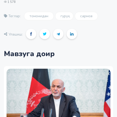
1 578
томонидан
гуруҳ
сармоя
Теглар:
Улашиш:
Мавзуга доир