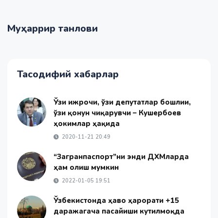
Муҳаррир танлови
Тасодифий хабарлар
Ўзи ижрочи, ўзи депутатлар бошлиғи,
ўзи қонун чиқарувчи – Кушербоев
ҳокимлар ҳақида
2020-11-21 20:49
“Загранпаспорт”ни энди ДХМларда
ҳам олиш мумкин
2022-01-05 19:51
Ўзбекистонда ҳаво ҳарорати +15
даражагача пасайиши кутилмоқда