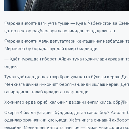
Фарғона вилоятидаги учта туман — Қува, Ўзбекистон ва Ёзё
қатор сектор раҳбарлари лавозимидан озод қилинган.
Фарғона вилояти Халқ депутатлари кенгашининг навбатдан 
Мирзиёев бу борада шундай фикр билдирди:
— Ҳаёт курашдан иборат. Айрим туман ҳокимлари аравани то
олдик.
Туман ҳаётида депутатлар ўрни ҳам катта бўлиши керак. Деп
Мен сизга шунча имконият беряпман, энди ишлаш керак. Де
гапирадиган, талаб қиладиган вақт келди.
Ҳокимлар ерда юриб, халқнинг дардини енгил қилса, обрўйи
Охирги 4 йилда ўзгариш бўлдими, деган савол бор? Адолат б
одамлар эркинликни ҳис қилди. Ҳаётимизга оммавий ахборот
ёқмайди. Менинг энг катта ташвишим — туман миқёсидаги ра