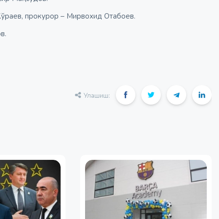
Жўраев, прокурор – Мирвохид Отабоев.
в.
Улашиш: