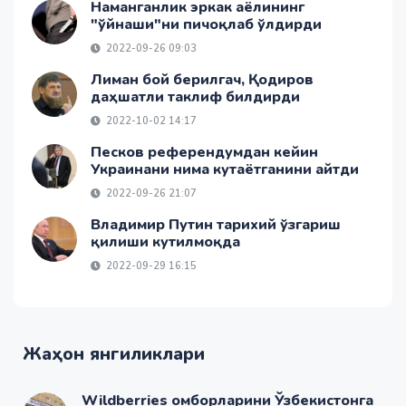
Наманганлик эркак аёлининг
"ўйнаши"ни пичоқлаб ўлдирди
2022-09-26 09:03
Лиман бой берилгач, Қодиров
даҳшатли таклиф билдирди
2022-10-02 14:17
Песков референдумдан кейин
Украинани нима кутаётганини айтди
2022-09-26 21:07
Владимир Путин тарихий ўзгариш
қилиши кутилмоқда
2022-09-29 16:15
Жаҳон янгиликлари
Wildberries омборларини Ўзбекистонга