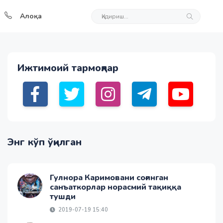
Алоқа
Ижтимоий тармоқлар
Энг кўп ўқилган
Гулнора Каримовани соғинган
санъаткорлар норасмий тақиққа
тушди
2019-07-19 15:40