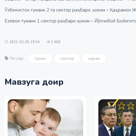
Ўзбекистон тумани 2 та сектор раҳбари: ҳоким – Қаҳрамон 
Ёзёвон тумани 1-сектор раҳбари ҳоким – Йўлчибой Бойигито
2021-02-05 19:54
1 668
туман
сектор
керак
Теглар:
Мавзуга доир