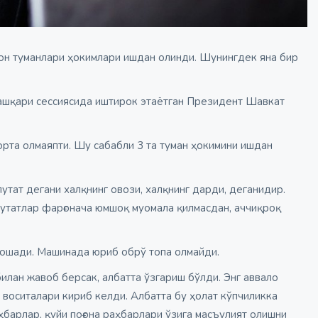
вон туманлари ҳокимлари ишдан олинди. Шунингдек яна бир
ташқари сессиясида иштирок этаётган Президент Шавкат
рта олмаяпти. Шу сабабли 3 та туман ҳокимини ишдан
утат дегани халқнинг овози, халқнинг дарди, деганидир.
путатлар фарғонача юмшоқ муомала қилмасдан, аччиқроқ
 ошади. Машинада юриб обрў топа олмайди.
илан жавоб берсак, албатта ўзгариш бўлди. Энг аввало
 воситалари кириб келди. Албатта бу ҳолат кўпчиликка
ҳбарлар, қуйи поғона раҳбарлари ўзига масъулият олишни