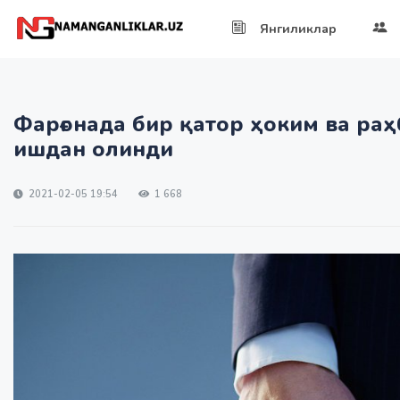
Янгиликлар
Фарғонада бир қатор ҳоким ва ра
ишдан олинди
2021-02-05 19:54
1 668