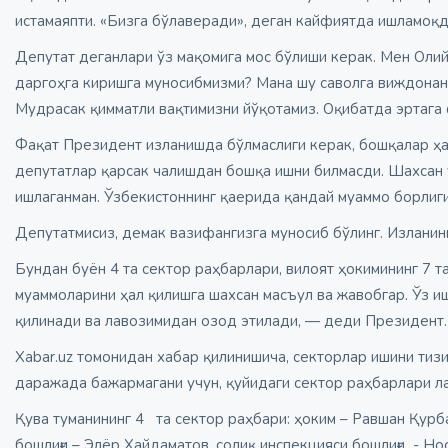
истамаяпти. «Бизга бўлаверади», деган кайфиятда ишламоқд
Депутат деганлари ўз мақомига мос бўлиши керак. Мен Олий
даргоҳга киришга муносибмизми? Мана шу саволга виждонан
Мудрасак қимматли вақтимизни йўқотамиз. Оқибатда эртага
Фақат Президент изланишда бўлмаслиги керак, бошқалар ҳам т
депутатлар қарсак чалишдан бошқа ишни билмасди. Шахсан ў
ишлаганман. Ўзбекистоннинг қаерида қандай муаммо борлиг
Депутатмисиз, демак вазифангизга муносиб бўлинг. Изланинг,
Бундан буён 4 та сектор раҳбарлари, вилоят ҳокимининг 7 т
муаммоларини ҳал қилишга шахсан масъул ва жавобгар. Ўз и
қилинади ва лавозимидан озод этилади, — деди Президент.
Xabar.uz томонидан хабар қилинишича, секторлар ишини тиз
даражада бажармагани учун, қуйидаги сектор раҳбарлари л
Қува туманининг 4 та сектор раҳбари: ҳоким – Равшан Қурб
бошлиғи – Элёр Хайдаматов, солиқ инспекцияси бошлиғи - Но