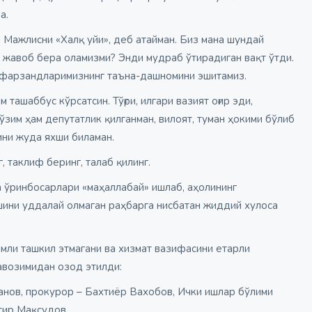
а.
 Мажлисни «Халқ уйи», деб атайман. Биз мана шундай
 жавоб бера оламизми? Энди мудраб ўтирадиган вақт ўтди.
 фарзандларимизнинг таъна-дашномини эшитамиз.
ашаббус кўрсатсин. Тўғри, илгари вазият оғир эди,
зим ҳам депутатлик қилганман, вилоят, туман ҳокими бўлиб
ини жуда яхши биламан.
 таклиф беринг, талаб қилинг.
а ўринбосарлари «маҳаллабай» ишлаб, аҳолининг
шини уддалай олмаган раҳбарга нисбатан жиддий хулоса
имли ташкил этмагани ва хизмат вазифасини етарли
авозимидан озод этилди:
анов, прокурор – Бахтиёр Вахобов, Ички ишлар бўлими
сир Мақсудов.