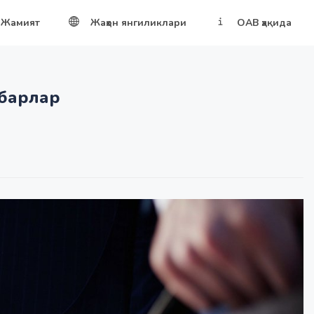
Жамият
Жаҳон янгиликлари
ОАВ ҳақида
ҳбарлар