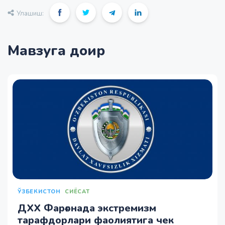
Улашиш:
Мавзуга доир
ЎЗБЕКИСТОН
СИЁСАТ
ДХХ Фарғонада экстремизм
тарафдорлари фаолиятига чек