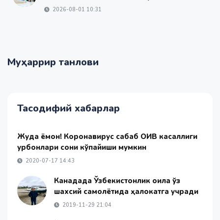
2026-08-01 10:31
Муҳаррир танлови
Тасодифий хабарлар
Жуда ёмон! Коронавирус сабаб ОИВ касаллиги
қурбонлари сони кўпайиши мумкин
2020-07-17 14:43
Канадада Ўзбекистонлик оила ўз
шахсий самолётида ҳалокатга учради
2019-11-29 21:04