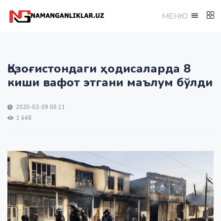
МEНЮ
Қозоғистондаги ҳодисаларда 8
киши вафот этгани маълум бўлди
2020-02-09 00:11
1 648