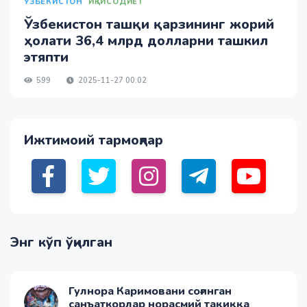
ЎЗБЕКИСТОН
ИҚТИСОДИЁТ
Ўзбекистон ташқи қарзининг жорий
ҳолати 36,4 млрд долларни ташкил
этяпти
599
2025-11-27 00:02
Ижтимоий тармоқлар
Энг кўп ўқилган
Гулнора Каримовани соғинган
санъаткорлар норасмий тақиққа