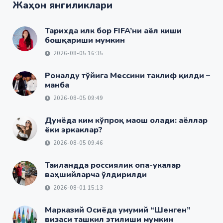
Жаҳон янгиликлари
Тарихда илк бор FIFA’ни аёл киши
бошқариши мумкин
2026-08-05 16:35
Роналду тўйига Мессини таклиф қилди –
манба
2026-08-05 09:49
Дунёда ким кўпроқ маош олади: аёллар
ёки эркаклар?
2026-08-05 09:46
Таиландда россиялик опа-укалар
ваҳшийларча ўлдирилди
2026-08-01 15:13
Марказий Осиёда умумий “Шенген”
визаси ташкил этилиши мумкин