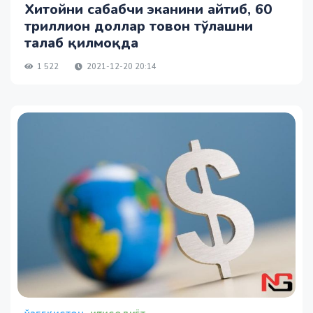
Хитойни сабабчи эканини айтиб, 60
триллион доллар товон тўлашни
талаб қилмоқда
1 522
2021-12-20 20:14