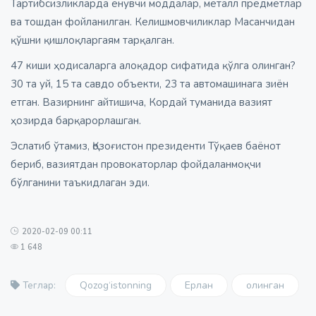
Тартибсизликларда ёнувчи моддалар, металл предметлар
ва тошдан фойланилган. Келишмовчиликлар Масанчидан
қўшни қишлоқларгаям тарқалган.
47 киши ҳодисаларга алоқадор сифатида қўлга олинган?
30 та уй, 15 та савдо объекти, 23 та автомашинага зиён
етган. Вазирнинг айтишича, Кордай туманида вазият
ҳозирда барқарорлашган.
Эслатиб ўтамиз, Қозоғистон президенти Тўқаев баёнот
бериб, вазиятдан провокаторлар фойдаланмоқчи
бўлганини таъкидлаган эди.
2020-02-09 00:11
1 648
Qozog‘istonning
Ерлан
олинган
Теглар: