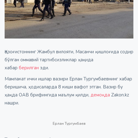
Қозоғистоннинг Жамбул вилояти, Масанчи қишлоғида содир
бўлган оммавий тартибсизликлар ҳақида
хабар
берилган
эди.
Мамлакат ички ишлар вазири Ерлан Тургумбаевнинг хабар
беришича, ҳодисаларда 8 киши вафот этган. Вазир бу
ҳақда ОАВ брифингида маълум қилди,
демоқда
Zakon.kz
нашри.
Ерлан Тургумбаев