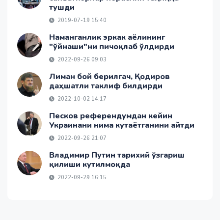
тушди
2019-07-19 15:40
Наманганлик эркак аёлининг
"ўйнаши"ни пичоқлаб ўлдирди
2022-09-26 09:03
Лиман бой берилгач, Қодиров
даҳшатли таклиф билдирди
2022-10-02 14:17
Песков референдумдан кейин
Украинани нима кутаётганини айтди
2022-09-26 21:07
Владимир Путин тарихий ўзгариш
қилиши кутилмоқда
2022-09-29 16:15