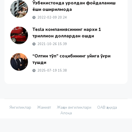
Ўзбекистонда қуролдан фойдаланиш
ёши оширилмоқда
2022-02-09 20:24
Tesla компаниясининг нархи 1
триллион доллардан ошди
2021-10-26 15:39
“Олтин тўп” соҳибининг уйига ўғри
тушди
2025-07-19 15:38
Янгиликлар
Жамият
Жаҳон янгиликлари
ОАВ ҳақида
Алоқа
© 2026 - «Namanganliklar Group» Х/К |
Developed by
@yetimdasturchi